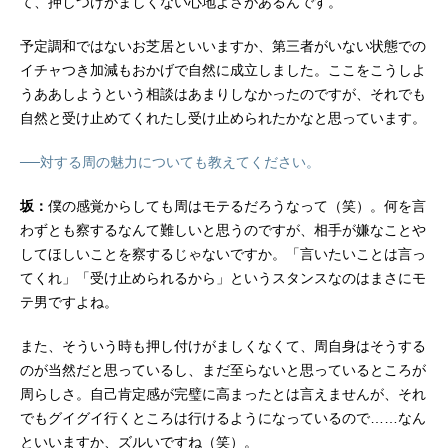
て、押しつけがましくない心地よさがあるんです。
予定調和ではないお芝居といいますか、第三者がいない状態での
イチャつき加減もおかげで自然に成立しました。ここをこうしよ
うああしようという相談はあまりしなかったのですが、それでも
自然と受け止めてくれたし受け止められたかなと思っています。
──対する周の魅力についても教えてください。
坂：
僕の感覚からしても周はモテるだろうなって（笑）。何を言
わずとも察するなんて難しいと思うのですが、相手が嫌なことや
してほしいことを察するじゃないですか。「言いたいことは言っ
てくれ」「受け止められるから」というスタンスなのはまさにモ
テ男ですよね。
また、そういう時も押し付けがましくなくて、周自身はそうする
のが当然だと思っているし、まだ至らないと思っているところが
周らしさ。自己肯定感が完璧に高まったとは言えませんが、それ
でもグイグイ行くところは行けるようになっているので……なん
といいますか、ズルいですね（笑）。