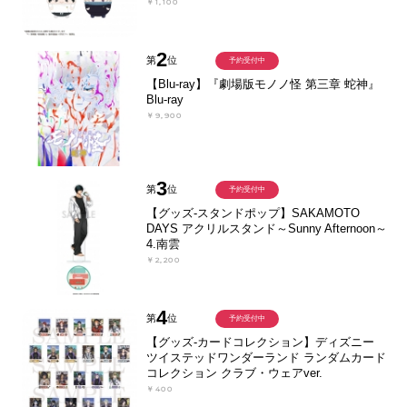
￥1,100
2
第
位
予約受付中
【Blu-ray】『劇場版モノノ怪 第三章 蛇神』
Blu-ray
￥9,900
3
第
位
予約受付中
【グッズ-スタンドポップ】SAKAMOTO
DAYS アクリルスタンド～Sunny Afternoon～
4.南雲
￥2,200
4
第
位
予約受付中
【グッズ-カードコレクション】ディズニー
ツイステッドワンダーランド ランダムカード
コレクション クラブ・ウェアver.
￥400