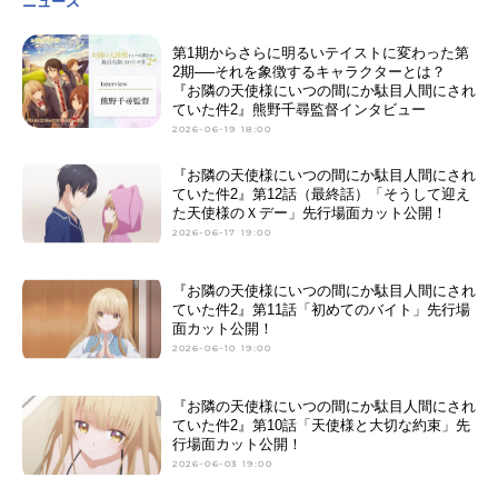
ニュース
第1期からさらに明るいテイストに変わった第
2期──それを象徴するキャラクターとは？
『お隣の天使様にいつの間にか駄目人間にされ
ていた件2』熊野千尋監督インタビュー
2026-06-19 18:00
『お隣の天使様にいつの間にか駄目人間にされ
ていた件2』第12話（最終話）「そうして迎え
た天使様のＸデー」先行場面カット公開！
2026-06-17 19:00
『お隣の天使様にいつの間にか駄目人間にされ
ていた件2』第11話「初めてのバイト」先行場
面カット公開！
2026-06-10 19:00
『お隣の天使様にいつの間にか駄目人間にされ
ていた件2』第10話「天使様と大切な約束」先
行場面カット公開！
2026-06-03 19:00