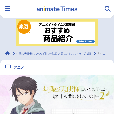
HOME
ランキング
アニメ
声優
ラジオ
みんなの声
グッズ
映画
animateTimes
お隣の天使様にいつの間にか駄目人間にされていた件 第2期
『お隣の天使様2』藤宮 周役・坂 泰斗インタビュー
アニメ
マンガ・ラノベ
ゲーム・アプリ
音楽
コスプレ
2.5次元
配信・Vtuber
トレンド
無料マンガ
最新記事一覧
アニメ記事一覧
声優記事一覧