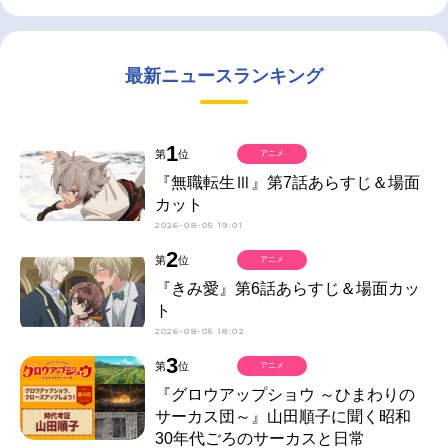
最新ニュースランキング
1
第
位
アニメ
『無職転生Ⅲ』第7話あらすじ＆場面
カット
2026-08-05 19:01
2
第
位
アニメ
『きみ愛』第6話あらすじ＆場面カッ
ト
2026-08-05 18:02
3
第
位
アニメ
『グロウアップショウ ～ひまわりの
サーカス団～』山田順子に聞く昭和
30年代ごろのサーカスと日常