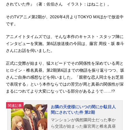
されていた件』（著：佐伯さん イラスト：はねこと）。
そのTVアニメ第2期が、2026年4月よりTOKYO MXほかで放送中
です。
アニメイトタイムズでは、そんな本作のキャスト・スタッフ陣に
インタビューを実施。第6話放送後の今回は、藤宮 周役・坂 泰斗
さんにお話を伺いました。
正式に交際が始まり、猛スピードでその関係性を深めている周と
ヒロイン・椎名真昼。第2期第6話までの物語を振り返りつつ、坂
さんご自身の感想などを伺いました。「親密な恋人同士をお芝居
で表現する」という本作ならではの苦労が周と真昼の関係性が深
まるにつれてより大変になっている部分があるようで……!?
関連記事
お隣の天使様にいつの間にか駄目人
間にされていた件 第2期
マンションが偶然隣同士だった事か
ら交流が始まった藤宮周と椎名真昼