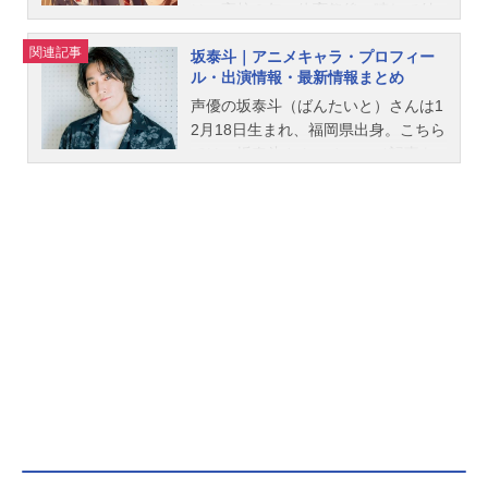
は、高校２年の体育祭後、晴れて付
き合うことに。手作りのご飯や浴衣
関連記事
坂泰斗｜アニメキャラ・プロフィー
デートなど、まるで新婚のような雰
ル・出演情報・最新情報まとめ
囲気だが、2人は未だにドキドキしっ
ぱなし。そして様々な出来事をきっ
声優の坂泰斗（ばんたいと）さんは1
かけに２人は過去を乗り越えてい
2月18日生まれ、福岡県出身。こちら
き…。二人の甘くて焦れったい恋の
では、坂泰斗さんのオススメ記事を
物語は続く――作品名お隣の天使様
ご紹介！
にいつの間にか駄目人間にされてい
た件第2期放送形態TVアニメシリー
ズお隣の天使様にいつの間にか駄目
人間にされていた件スケジュール202
6年4月3日（金）～2026年6月19日
（金）TOKYOMXほか話数全12話キ
ャスト藤宮周：坂泰斗椎名真昼：石
見舞菜香赤澤樹：八代拓白河千歳：
白石晴香木戸彩香：高野麻里佳スタ
ッフ原作：佐伯さん（GA文庫／SBク
リエイティブ刊）キャラクター原
案：はねこと監督：熊野千尋シリー