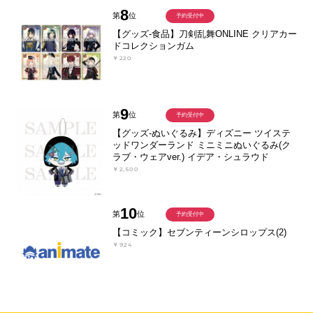
8
第
位
予約受付中
【グッズ-食品】刀剣乱舞ONLINE クリアカー
ドコレクションガム
￥220
9
第
位
予約受付中
【グッズ-ぬいぐるみ】ディズニー ツイステ
ッドワンダーランド ミニミニぬいぐるみ(ク
ラブ・ウェアver.) イデア・シュラウド
￥2,500
10
第
位
予約受付中
【コミック】セブンティーンシロップス(2)
￥924