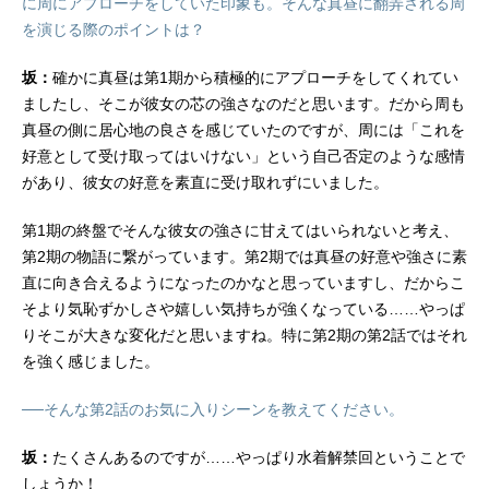
に周にアプローチをしていた印象も。そんな真昼に翻弄される周
を演じる際のポイントは？
坂：
確かに真昼は第1期から積極的にアプローチをしてくれてい
ましたし、そこが彼女の芯の強さなのだと思います。だから周も
真昼の側に居心地の良さを感じていたのですが、周には「これを
好意として受け取ってはいけない」という自己否定のような感情
があり、彼女の好意を素直に受け取れずにいました。
第1期の終盤でそんな彼女の強さに甘えてはいられないと考え、
第2期の物語に繋がっています。第2期では真昼の好意や強さに素
直に向き合えるようになったのかなと思っていますし、だからこ
そより気恥ずかしさや嬉しい気持ちが強くなっている……やっぱ
りそこが大きな変化だと思いますね。特に第2期の第2話ではそれ
を強く感じました。
──そんな第2話のお気に入りシーンを教えてください。
坂：
たくさんあるのですが……やっぱり水着解禁回ということで
しょうか！