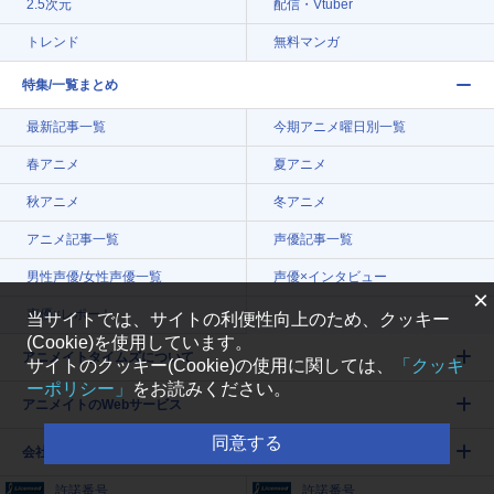
2.5次元
配信・Vtuber
トレンド
無料マンガ
特集/一覧まとめ
最新記事一覧
今期アニメ曜日別一覧
春アニメ
夏アニメ
秋アニメ
冬アニメ
アニメ記事一覧
声優記事一覧
男性声優/女性声優一覧
声優×インタビュー
×
声優×レポート
当サイトでは、サイトの利便性向上のため、クッキー
(Cookie)を使用しています。
アニメイトタイムズについて
サイトのクッキー(Cookie)の使用に関しては、
「クッキ
ーポリシー」
をお読みください。
アニメイトのWebサービス
同意する
会社案内
許諾番号
許諾番号