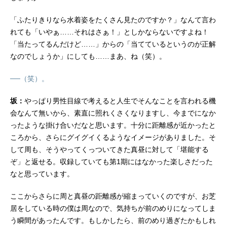
「ふたりきりなら水着姿をたくさん見たのですか？」なんて言わ
れても「いやぁ……それはさぁ！」としかならないですよね！
「当たってるんだけど……」からの「当てているというのが正解
なのでしょうか」にしても……まあ、ね（笑）。
──（笑）。
坂：
やっぱり男性目線で考えると人生でそんなことを言われる機
会なんて無いから、素直に照れくさくなりますし、今までになか
ったような掛け合いだなと思います。十分に距離感が近かったと
ころから、さらにグイグイくるようなイメージがありました。そ
して周も、そうやってくっついてきた真昼に対して「堪能する
ぞ」と返せる。収録していても第1期にはなかった楽しさだった
なと思っています。
ここからさらに周と真昼の距離感が縮まっていくのですが、お芝
居をしている時の僕は周なので、気持ちが前のめりになってしま
う瞬間があったんです。もしかしたら、前のめり過ぎたかもしれ