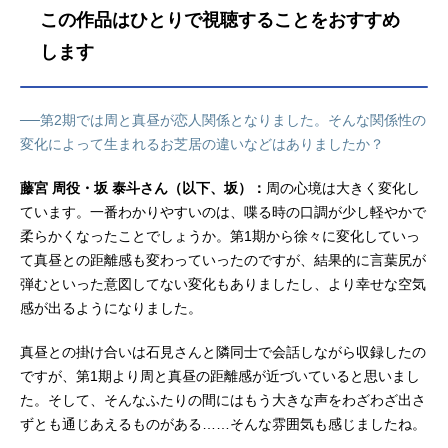
ズ構成：大知慶一郎キャラクターデ
この作品はひとりで視聴することをおすすめ
ザイン：野口孝行サブキャラクター
デザイン：倉橋N濘プロップデザイ
します
ン：新谷真昼色彩設計：鈴木ようこ
美術監督：河合良介（キューン・プ
ラント）撮影監督：上條智也（projec
──第2期では周と真昼が恋人関係となりました。そんな関係性の
tNo.9）編集：三嶋章紀（三嶋編集
変化によって生まれるお芝居の違いなどはありましたか？
室）音楽：日向萌制作：projectNo.9
主題歌OP：「君は恋人」オーイシマ
藤宮 周役・坂 泰斗さん（以下、坂）：
周の心境は大きく変化し
サヨシ公開開始年＆季節2026春アニ
ています。一番わかりやすいのは、喋る時の口調が少し軽やかで
メ電子...
柔らかくなったことでしょうか。第1期から徐々に変化していっ
て真昼との距離感も変わっていったのですが、結果的に言葉尻が
弾むといった意図してない変化もありましたし、より幸せな空気
感が出るようになりました。
真昼との掛け合いは石見さんと隣同士で会話しながら収録したの
ですが、第1期より周と真昼の距離感が近づいていると思いまし
た。そして、そんなふたりの間にはもう大きな声をわざわざ出さ
ずとも通じあえるものがある……そんな雰囲気も感じましたね。