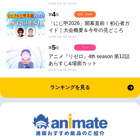
2026-08-05 20:00
4
第
位
配信・Vtuber
「にじ甲2026」開幕直前！初心者ガ
イド｜大会概要＆今年の見どころ
2026-08-05 19:30
5
第
位
アニメ
アニメ『リゼロ』4th season 第12話
あらすじ&場面カット
2026-08-05 23:30
ランキングを見る