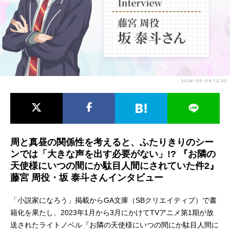
アニメ映画一覧
実写化映画一覧
今期アニメ曜日別一覧
春アニメ
夏アニメ
2026-05-09 12:00
秋アニメ
冬アニメ
男性声優/女性声優一覧
FOLLOW US
周と真昼の関係性を考えると、ふたりきりのシー
ンでは「大きな声を出す必要がない」!? 『お隣の
天使様にいつの間にか駄目人間にされていた件2』
藤宮 周役・坂 泰斗さんインタビュー
「小説家になろう」掲載からGA文庫（SBクリエイティブ）で書
籍化を果たし、2023年1月から3月にかけてTVアニメ第1期が放
送されたライトノベル『お隣の天使様にいつの間にか駄目人間に