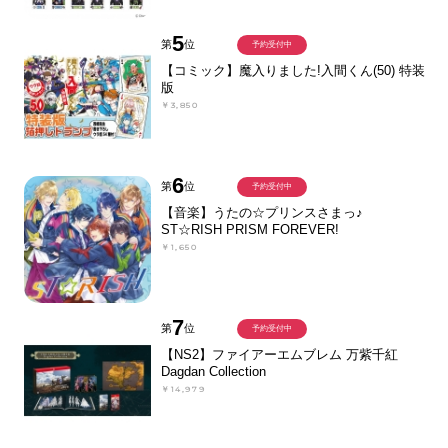
5
第
位
予約受付中
【コミック】魔入りました!入間くん(50) 特装
版
￥3,850
6
第
位
予約受付中
【音楽】うたの☆プリンスさまっ♪
ST☆RISH PRISM FOREVER!
￥1,650
7
第
位
予約受付中
【NS2】ファイアーエムブレム 万紫千紅
Dagdan Collection
￥14,979