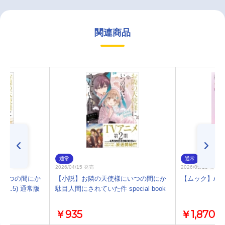
関連商品
通常
通常
2026/04/15 発売
2026/05/13 発売
にいつの間にか
【小説】お隣の天使様にいつの間にか
【ムック】Ani-P
1.5) 通常版
駄目人間にされていた件 special book
￥935
￥1,870