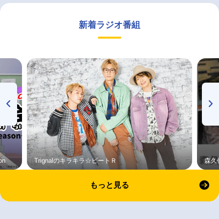
新着ラジオ番組
on
Trignalのキラキラ☆ビートＲ
森久
もっと見る