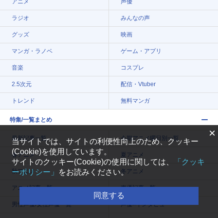
アニメ
声優
ラジオ
みんなの声
グッズ
映画
マンガ・ラノベ
ゲーム・アプリ
音楽
コスプレ
2.5次元
配信・Vtuber
トレンド
無料マンガ
特集/一覧まとめ
×
最新記事一覧
今期アニメ曜日別一覧
当サイトでは、サイトの利便性向上のため、クッキー
(Cookie)を使用しています。
春アニメ
夏アニメ
サイトのクッキー(Cookie)の使用に関しては、
「クッキ
ーポリシー」
をお読みください。
秋アニメ
冬アニメ
アニメ記事一覧
声優記事一覧
同意する
男性声優/女性声優一覧
声優×インタビュー