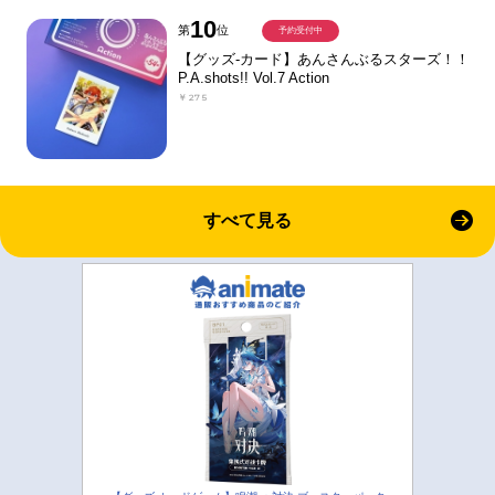
10
第
位
予約受付中
【グッズ-カード】あんさんぶるスターズ！！
P.A.shots!! Vol.7 Action
￥275
すべて見る