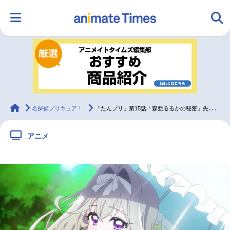
HOME
ランキング
アニメ
声優
ラジオ
みんなの声
グッズ
映画
animateTimes
名探偵プリキュア！
『たんプリ』第15話「森亜るるかの秘密」先行場面カット＆あらすじ
アニメ
マンガ・ラノベ
ゲーム・アプリ
音楽
コスプレ
2.5次元
配信・Vtuber
トレンド
無料マンガ
最新記事一覧
アニメ記事一覧
声優記事一覧