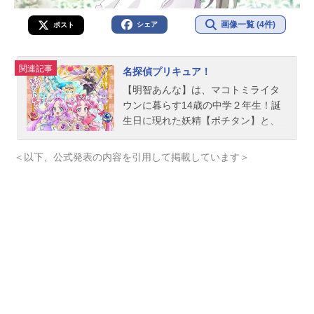
画像一覧 (4件)
シェア
ポスト
関連記事
名探偵プリキュア！
【明智あんな】は、マコトミライタ
ウンに暮らす14歳の中学２年生！誕
生日に現れた妖精【ポチタン】と、
お部屋にあったペンダントに導かれ
て2027年から1999年のまことみらい
＜以下、公式発表の内容を引用して掲載しています＞
市にタイムスリップ…！そこで出会
ったのは、名探偵に憧れている14歳
の女の子【小林みくる】！そんな
中、事件発生！？大切なものを盗ま
れて困っている人がいるみたい…！
事件は【怪盗団ファントム】のしわ
ざ…！？困っている人を見逃せな
い…！そんな思いから、あんなとみ
くるは【名探偵プリキュア】に変
身！！名探偵プリキュアがみんなの