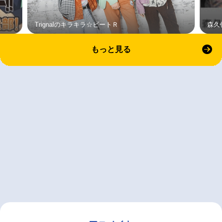
Trignalのキラキラ☆ビートＲ
森久
もっと見る