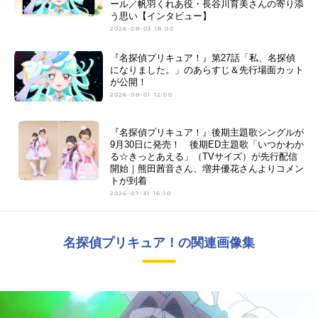
ール／帆羽くれあ役・長谷川育美さんの寄り添
う思い【インタビュー】
2026-08-03 18:00
『名探偵プリキュア！』第27話「私、名探偵
になりました。」のあらすじ＆先行場面カット
が公開！
2026-08-01 12:00
『名探偵プリキュア！』後期主題歌シングルが
9月30日に発売！ 後期ED主題歌「いつかわか
る☆きっとあえる」（TVサイズ）が先行配信
開始｜熊田茜音さん、増井優花さんよりコメン
トが到着
2026-07-31 16:10
名探偵プリキュア！の関連画像集