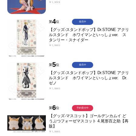
￥1,999
4
第
位
発売中
【グッズ-スタンドポップ】Dr.STONE アクリ
ルスタンド ホワイマンといっしょver. ス
タンリー・スナイダー
￥1,980
5
第
位
発売中
【グッズ-スタンドポップ】Dr.STONE アクリ
ルスタンド ホワイマンといっしょver. Dr.
ゼノ
￥1,980
6
第
位
予約受付中
【グッズ-マスコット】ゴールデンカムイ ど
うぶつフォーゼマスコット 4.尾形百之助【再
販】
￥1,980