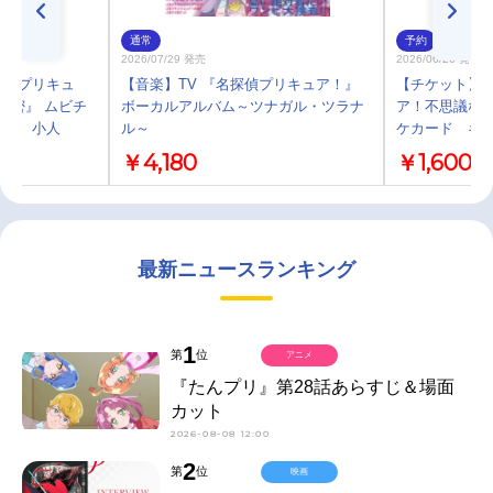
通常
予約
2026/07/29 発売
2026/06/26 発売
探偵プリキュ
【音楽】TV 『名探偵プリキュア！』
【チケット】
秘密』 ムビチ
ボーカルアルバム～ツナガル・ツラナ
ア！不思議な庭
アル 小人
ル～
ケカード キ
￥4,180
￥1,600
最新ニュースランキング
1
第
位
アニメ
『たんプリ』第28話あらすじ＆場面
カット
2026-08-08 12:00
2
第
位
映画