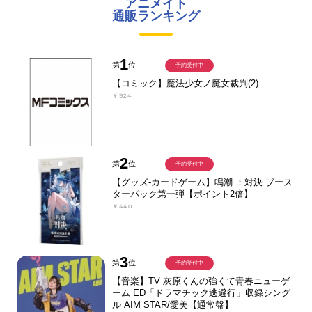
アニメイト
通販ランキング
1
第
位
予約受付中
【コミック】魔法少女ノ魔女裁判(2)
￥924
2
第
位
予約受付中
【グッズ-カードゲーム】鳴潮 ：対決 ブース
ターパック第一弾【ポイント2倍】
￥440
3
第
位
予約受付中
【音楽】TV 灰原くんの強くて青春ニューゲ
ーム ED「ドラマチック逃避行」収録シング
ル AIM STAR/愛美【通常盤】