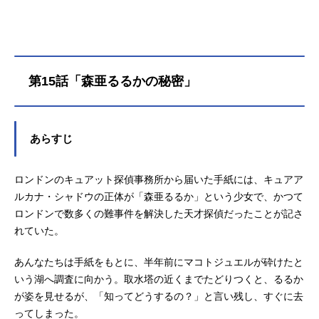
笑顔を推理で守る！「そのナゾ！キ
ュアット解決！」そして、あんなは
元の時代に戻ることができるの
か…！？作品名名探偵プリキュア！
放送形態TVアニメシリーズプリキュ
第15話「森亜るるかの秘密」
アスケジュール2026年2月1日（日）
～テレビ朝日系にてキャスト明智あ
んな／キュアアンサー：千賀光莉小
林みくる／キュアミスティック：本
あらすじ
渡楓帆羽くれあ／キュアエクレー
ル：長谷川育美森亜るるか／キュア
ロンドンのキュアット探偵事務所から届いた手紙には、キュアア
アルカナ・シャドウ：東山奈央ポチ
タン：加藤英美里シュシュタン：礒
ルカナ・シャドウの正体が「森亜るるか」という少女で、かつて
部花凜マシュタン：羊宮妃那ジェッ
ロンドンで数多くの難事件を解決した天才探偵だったことが記さ
ト先輩：梶裕貴ニジー：松岡禎丞ア
れていた。
ゲセーヌ：大橋彩香ゴウエモン：石
川栄一ウソノワール：日野聡来栖エ
あんなたちは手紙をもとに、半年前にマコトジュエルが砕けたと
リザ：明智璃子...
いう湖へ調査に向かう。取水塔の近くまでたどりつくと、るるか
が姿を見せるが、「知ってどうするの？」と言い残し、すぐに去
ってしまった。