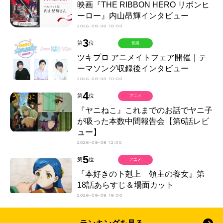
映画『THE RIBBON HERO リボンヒ
ーロー』内山昂輝インタビュー
2026-08-08 18:00
3
第
位
音楽
ツキプロ アニメイトフェア開催｜テ
ーマソング収録後インタビュー
2026-08-08 10:00
4
第
位
アニメ
『ヤニねこ』これまでのお話でヤニ子
が吸った本数中間報告会【第6話レビ
ュー】
2026-08-08 12:00
5
第
位
アニメ
『本好きの下剋上 領主の養女』第
18話あらすじ＆場面カット
2026-08-08 18:00