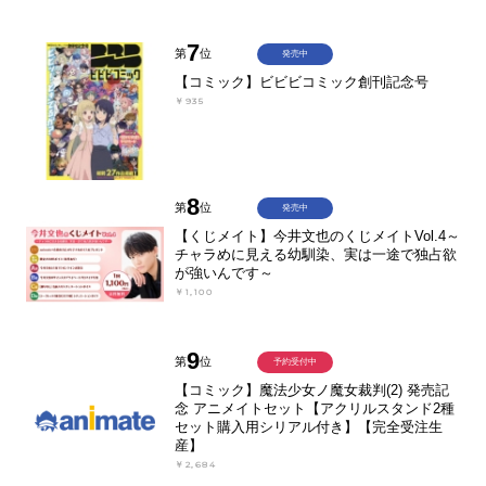
7
第
位
発売中
【コミック】ビビビコミック創刊記念号
￥935
8
第
位
発売中
【くじメイト】今井文也のくじメイトVol.4～
チャラめに見える幼馴染、実は一途で独占欲
が強いんです～
￥1,100
9
第
位
予約受付中
【コミック】魔法少女ノ魔女裁判(2) 発売記
念 アニメイトセット【アクリルスタンド2種
セット購入用シリアル付き】【完全受注生
産】
￥2,684