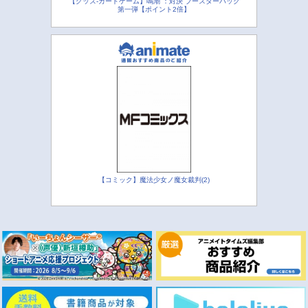
【グッズ-カードゲーム】鳴潮 ：対決 ブースターパック
第一弾【ポイント2倍】
【コミック】魔法少女ノ魔女裁判(2)