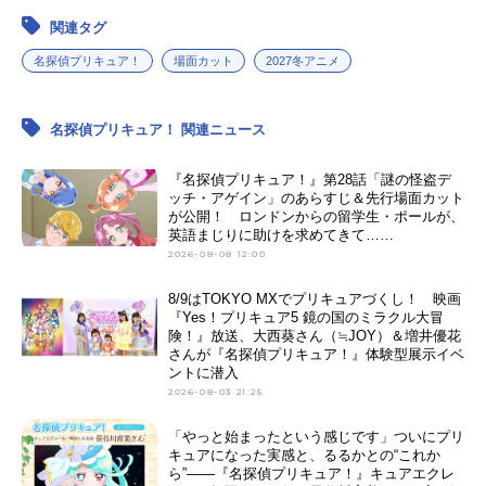
関連タグ
名探偵プリキュア！
場面カット
2027冬アニメ
名探偵プリキュア！ 関連ニュース
『名探偵プリキュア！』第28話「謎の怪盗デ
ッチ・アゲイン」のあらすじ＆先行場面カット
が公開！ ロンドンからの留学生・ポールが、
英語まじりに助けを求めてきて……
2026-08-08 12:00
8/9はTOKYO MXでプリキュアづくし！ 映画
『Yes！プリキュア5 鏡の国のミラクル大冒
険！』放送、大西葵さん（≒JOY）＆増井優花
さんが『名探偵プリキュア！』体験型展示イベ
ントに潜入
2026-08-03 21:25
「やっと始まったという感じです」ついにプリ
キュアになった実感と、るるかとの“これか
ら”――『名探偵プリキュア！』キュアエクレ