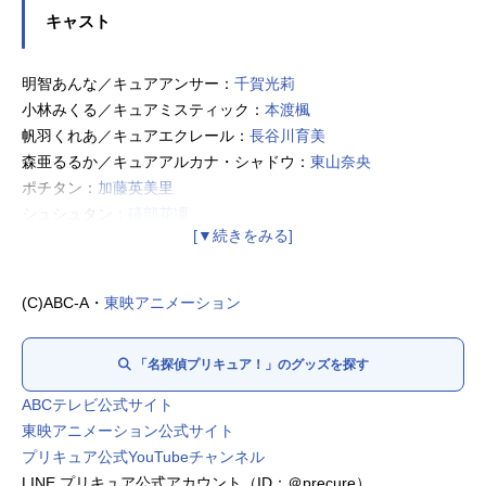
キャスト
明智あんな／キュアアンサー：
千賀光莉
小林みくる／キュアミスティック：
本渡楓
帆羽くれあ／キュアエクレール：
長谷川育美
森亜るるか／キュアアルカナ・シャドウ：
東山奈央
ポチタン：
加藤英美里
シュシュタン：
礒部花凜
マシュタン：
羊宮妃那
ジェット先輩：
梶裕貴
ニジー：
松岡禎丞
(C)ABC-A・
東映アニメーション
アゲセーヌ：
大橋彩香
ゴウエモン：石川栄一
「名探偵プリキュア！」のグッズを探す
ウソノワール：
日野聡
来栖エリザ：
明智璃子
ABCテレビ公式サイト
金田れい：
Lynn
東映アニメーション公式サイト
家入しるく：
村上奈津実
プリキュア公式YouTubeチャンネル
LINE プリキュア公式アカウント（ID：＠precure）