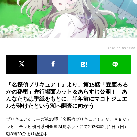
アニメ映画一覧
実写化映画一覧
今期アニメ曜日別一覧
春アニメ
夏アニメ
2026-05-09 12:00
秋アニメ
冬アニメ
男性声優/女性声優一覧
FOLLOW US
『名探偵プリキュア！』より、第15話「森亜るる
かの秘密」先行場面カット＆あらすじ公開！ あ
んなたちは手紙をもとに、半年前にマコトジュエ
ルが砕けたという湖へ調査に向かう
プリキュアシリーズ第23弾『名探偵プリキュア！』が、ＡＢＣテ
レビ・テレビ朝日系列全国24局ネットにて2026年2月1日（日）
朝8時30分より放送中！