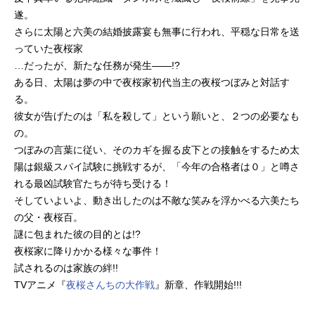
遂。
さらに太陽と六美の結婚披露宴も無事に行われ、平穏な日常を送
っていた夜桜家
…だったが、新たな任務が発生――!?
ある日、太陽は夢の中で夜桜家初代当主の夜桜つぼみと対話す
る。
彼女が告げたのは「私を殺して」という願いと、２つの必要なも
の。
つぼみの言葉に従い、そのカギを握る皮下との接触をするため太
陽は銀級スパイ試験に挑戦するが、「今年の合格者は０」と噂さ
れる最凶試験官たちが待ち受ける！
そしていよいよ、動き出したのは不敵な笑みを浮かべる六美たち
の父・夜桜百。
謎に包まれた彼の目的とは!?
夜桜家に降りかかる様々な事件！
試されるのは家族の絆!!
TVアニメ『
夜桜さんちの大作戦
』新章、作戦開始!!!