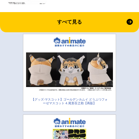
すべて見る
【グッズ-マスコット】ゴールデンカムイ どうぶつフォ
ーゼマスコット 4.尾形百之助【再販】