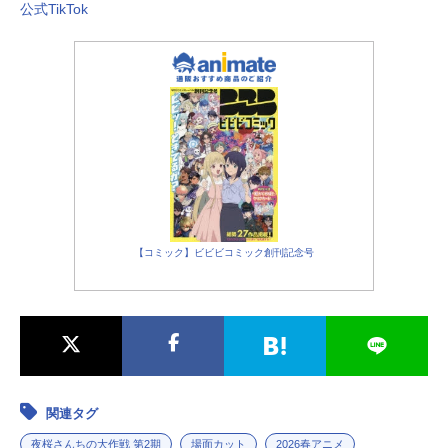
出雲灰：
神谷浩史
公式TikTok
【コミック】ビビビコミック創刊記念号
関連タグ
夜桜さんちの大作戦 第2期
場面カット
2026春アニメ