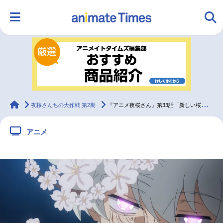
HOME
ランキング
アニメ
声優
ラジオ
みんなの声
グッズ
映画
animateTimes
夜桜さんちの大作戦 第2期
『アニメ夜桜さん』第33話「新しい桜」先行場面カット＆あらすじ
アニメ
マンガ・ラノベ
ゲーム・アプリ
音楽
コスプレ
2.5次元
配信・Vtuber
トレンド
無料マンガ
最新記事一覧
アニメ記事一覧
声優記事一覧