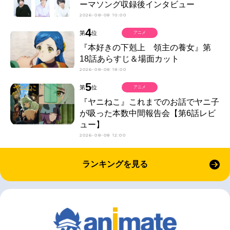
ーマソング収録後インタビュー
2026-08-08 10:00
4
第
位
アニメ
『本好きの下剋上 領主の養女』第
18話あらすじ＆場面カット
2026-08-08 18:00
5
第
位
アニメ
『ヤニねこ』これまでのお話でヤニ子
が吸った本数中間報告会【第6話レビ
ュー】
2026-08-08 12:00
ランキングを見る