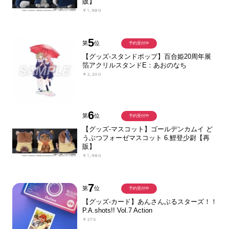
販】
￥1,980
5
第
位
予約受付中
【グッズ-スタンドポップ】百合姫20周年展
箔アクリルスタンドE：あおのなち
￥2,200
6
第
位
予約受付中
【グッズ-マスコット】ゴールデンカムイ ど
うぶつフォーゼマスコット 6.鯉登少尉【再
販】
￥1,980
7
第
位
予約受付中
【グッズ-カード】あんさんぶるスターズ！！
P.A.shots!! Vol.7 Action
￥275