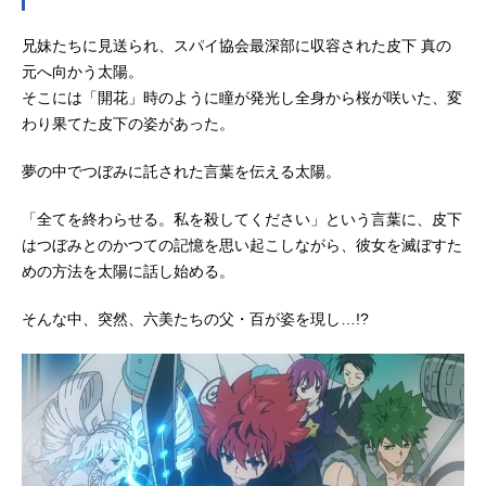
S／TBS系全国28局ネットにてキャス
兄妹たちに見送られ、スパイ協会最深部に収容された皮下 真の
ト朝野太陽：川島零士夜桜六美：本
渡楓夜桜凶一郎：小西克幸夜桜二
元へ向かう太陽。
刃：鬼頭明里夜桜辛三：興津和幸夜
そこには「開花」時のように瞳が発光し全身から桜が咲いた、変
桜四怨：悠木碧夜桜嫌五、ゴリア
わり果てた皮下の姿があった。
テ：松岡禎丞夜桜七悪：内山夕実道
端草助：石川界人切崎殺香：伊瀬茉
夢の中でつぼみに託された言葉を伝える太陽。
莉也不動り...
「全てを終わらせる。私を殺してください」という言葉に、皮下
はつぼみとのかつての記憶を思い起こしながら、彼女を滅ぼすた
めの方法を太陽に話し始める。
そんな中、突然、六美たちの父・百が姿を現し…!?