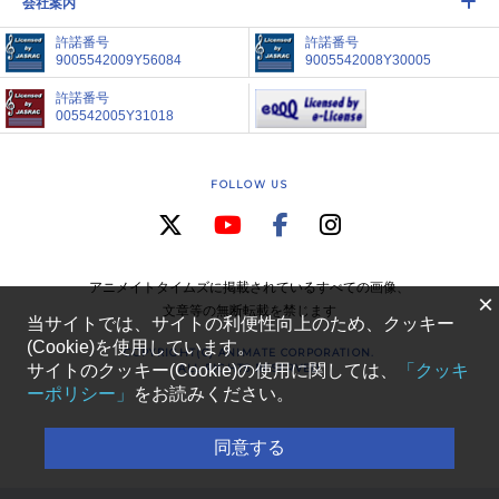
会社案内
許諾番号
許諾番号
9005542009Y56084
9005542008Y30005
許諾番号
005542005Y31018
FOLLOW US
アニメイトタイムズに掲載されているすべての画像、
×
文章等の無断転載を禁じます
当サイトでは、サイトの利便性向上のため、クッキー
(Cookie)を使用しています。
COPYRIGHT(C) ANIMATE CORPORATION.
サイトのクッキー(Cookie)の使用に関しては、
「クッキ
ALL RIGHTS RESERVED
ーポリシー」
をお読みください。
同意する