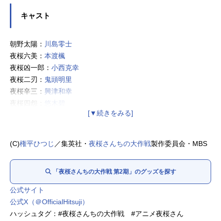
キャスト
朝野太陽：
川島零士
夜桜六美：
本渡楓
夜桜凶一郎：
小西克幸
夜桜二刃：
鬼頭明里
夜桜辛三：
興津和幸
夜桜四怨：
悠木碧
夜桜嫌五、ゴリアテ：
松岡禎丞
夜桜七悪：
内山夕実
道端草助：
石川界人
(C)
権平ひつじ
／集英社・
夜桜さんちの大作戦
製作委員会・MBS
切崎殺香：
伊瀬茉莉也
不動りん：
朴璐美
「夜桜さんちの大作戦 第2期」のグッズを探す
蒼翠：
内山昂輝
犬神王牙：
濱野大輝
公式サイト
二ノ前御前：
久川綾
公式X（＠OfficialHitsuji）
五輪太夫：
中原麻衣
ハッシュタグ：#夜桜さんちの大作戦 #アニメ夜桜さん