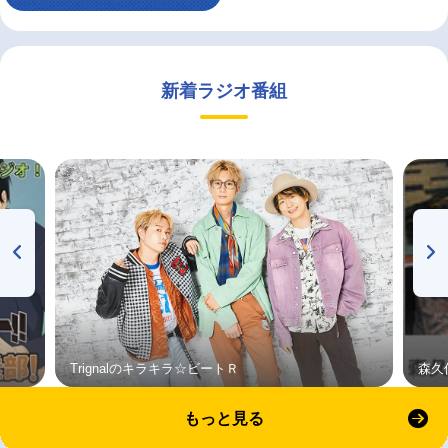
新着ラジオ番組
Trignalのキラキラ☆ビートＲ
森久
もっと見る