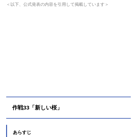
夜桜家…だったが、新たな任務が発
＜以下、公式発表の内容を引用して掲載しています＞
生――!?ある日、太陽は夢の中で夜
桜家初代当主の夜桜つぼみと対話す
る。彼女が告げたのは「私を殺し
て」という願いと、２つの必要なも
の。つぼみの言葉に従い、そのカギ
を握る皮下との接触をするため太陽
は銀級スパイ試験に挑戦するが、
「今年の合格者は０」と噂される最
凶試験官たちが待ち受ける！そして
いよいよ、動き出したのは不敵な笑
みを浮かべる六美たちの父・夜桜
百。謎に包まれた彼の目的とは!?夜
桜家に降りかかる様々な事件！試さ
れるのは家族の絆!!TVアニメ『夜桜
さんちの大作戦』新章、作戦開始!!!
作戦33「新しい桜」
作品名夜桜さんちの大作戦第2期放送
形態TVアニメシリーズ夜桜さんちの
大作戦スケジュール第1クール：202
6年4月12日（日）～2026年6月28日
あらすじ
（日）第2クール：2026年10月〜MB