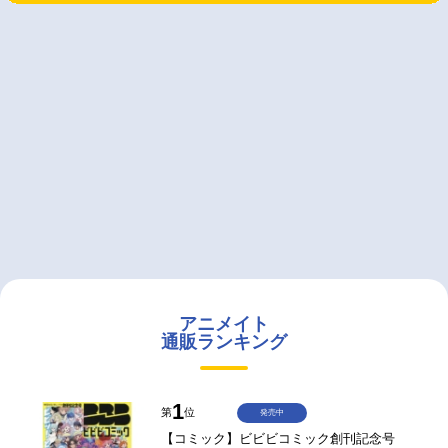
アニメイト
通販ランキング
1
第
位
発売中
【コミック】ビビビコミック創刊記念号