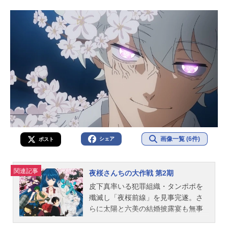
画像一覧 (6件)
シェア
ポスト
関連記事
夜桜さんちの大作戦 第2期
皮下真率いる犯罪組織・タンポポを
殲滅し「夜桜前線」を見事完遂。さ
らに太陽と六美の結婚披露宴も無事
に行われ、平穏な日常を送っていた