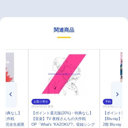
関連商品
お取り寄せ
予約
2026/06/10 発売
2026/08/28 発売
)・特典なし】
【ポイント還元版(20%)・特典なし】
【ポイント還元
ちの大作戦
【音楽】TV 夜桜さんちの大作戦
【Blu-ray】
フ星人 完全生産限
OP「What's “KAZOKU”?」収録シング
2期 Blu-ray