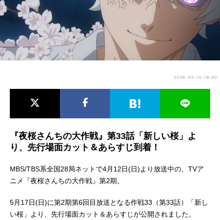
アニメ映画一覧
実写化映画一覧
今期アニメ曜日別一覧
春アニメ
夏アニメ
2026-05-10 18:00
秋アニメ
冬アニメ
男性声優/女性声優一覧
FOLLOW US
『夜桜さんちの大作戦』第33話「新しい桜」よ
り、先行場面カット＆あらすじ到着！
MBS/TBS系全国28局ネットで4月12日(日)より放送中の、TVア
ニメ『夜桜さんちの大作戦』第2期。
5月17日(日)に第2期第6回目放送となる作戦33（第33話）「新し
い桜」より、先行場面カット＆あらすじが公開されました。