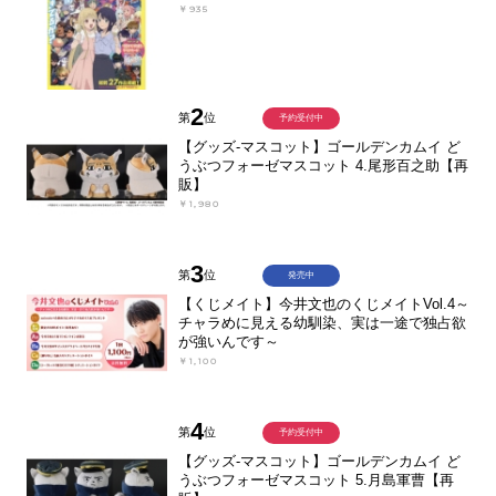
￥935
2
第
位
予約受付中
【グッズ-マスコット】ゴールデンカムイ ど
うぶつフォーゼマスコット 4.尾形百之助【再
販】
￥1,980
3
第
位
発売中
【くじメイト】今井文也のくじメイトVol.4～
チャラめに見える幼馴染、実は一途で独占欲
が強いんです～
￥1,100
4
第
位
予約受付中
【グッズ-マスコット】ゴールデンカムイ ど
うぶつフォーゼマスコット 5.月島軍曹【再