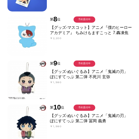
8
第
位
予約受付中
【グッズ-マスコット】アニメ『僕のヒーロー
アカデミア』 ちみけもますこっと 7.轟凍焦
￥2,200
9
第
位
予約受付中
【グッズ-ぬいぐるみ】アニメ「鬼滅の刃」
ぽにすてっぷ 第二弾 不死川 玄弥
￥1,980
10
第
位
予約受付中
【グッズ-ぬいぐるみ】アニメ「鬼滅の刃」
ぽにすてっぷ 第二弾 冨岡 義勇
￥1,980