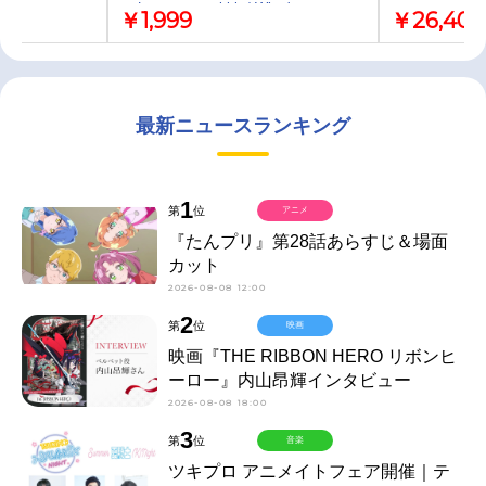
ル Lonesome rabbit / What's
￥1,999
￥26,400
“KAZOKU”?/櫻坂46 夜桜盤（完全生産
限定盤）
最新ニュースランキング
1
第
位
アニメ
『たんプリ』第28話あらすじ＆場面
カット
2026-08-08 12:00
2
第
位
映画
映画『THE RIBBON HERO リボンヒ
ーロー』内山昂輝インタビュー
2026-08-08 18:00
3
第
位
音楽
ツキプロ アニメイトフェア開催｜テ