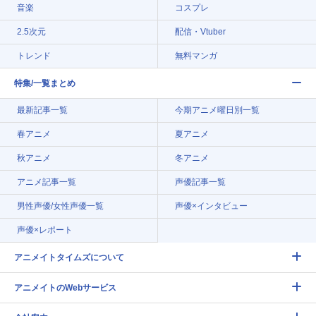
音楽
コスプレ
2.5次元
配信・Vtuber
トレンド
無料マンガ
特集/一覧まとめ
最新記事一覧
今期アニメ曜日別一覧
春アニメ
夏アニメ
秋アニメ
冬アニメ
アニメ記事一覧
声優記事一覧
男性声優/女性声優一覧
声優×インタビュー
声優×レポート
アニメイトタイムズについて
アニメイトのWebサービス