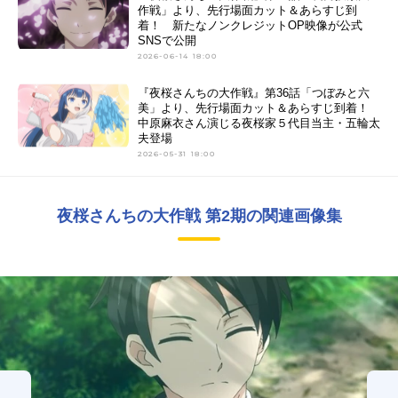
作戦」より、先行場面カット＆あらすじ到
着！ 新たなノンクレジットOP映像が公式
SNSで公開
2026-06-14 18:00
『夜桜さんちの大作戦』第36話「つぼみと六
美」より、先行場面カット＆あらすじ到着！
中原麻衣さん演じる夜桜家５代目当主・五輪太
夫登場
2026-05-31 18:00
夜桜さんちの大作戦 第2期の関連画像集