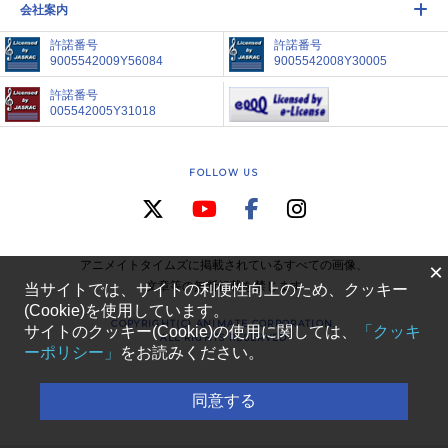
会社案内
許諾番号
許諾番号
9005542009Y56084
9005542008Y30005
許諾番号
005542005Y31018
FOLLOW US
アニメイトタイムズに掲載されているすべての画像、
×
文章等の無断転載を禁じます
当サイトでは、サイトの利便性向上のため、クッキー
(Cookie)を使用しています。
COPYRIGHT(C) ANIMATE CORPORATION.
サイトのクッキー(Cookie)の使用に関しては、
「クッキ
ALL RIGHTS RESERVED
ーポリシー」
をお読みください。
同意する