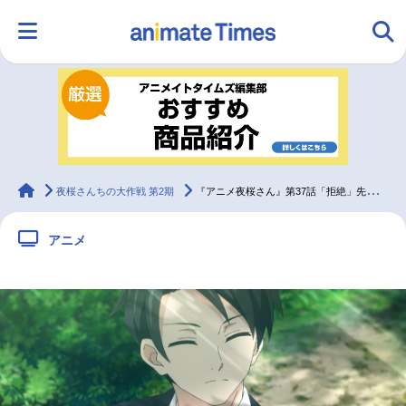
HOME
ランキング
アニメ
声優
ラジオ
みんなの声
グッズ
映画
animateTimes
夜桜さんちの大作戦 第2期
『アニメ夜桜さん』第37話「拒絶」先行場面カット＆あらすじ
アニメ
マンガ・ラノベ
ゲーム・アプリ
音楽
コスプレ
2.5次元
配信・Vtuber
トレンド
無料マンガ
最新記事一覧
アニメ記事一覧
声優記事一覧