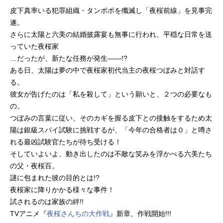
皮下真率いる犯罪組織・タンポポを殲滅し「夜桜前線」を見事完
遂。
さらに太陽と六美の結婚披露宴も無事に行われ、平穏な日常を送
っていた夜桜家
…だったが、新たな任務が発生――!?
ある日、太陽は夢の中で夜桜家初代当主の夜桜つぼみと対話す
る。
彼女が告げたのは「私を殺して」という願いと、２つの必要なも
の。
つぼみの言葉に従い、そのカギを握る皮下との接触をするため太
陽は銀級スパイ試験に挑戦するが、「今年の合格者は０」と噂さ
れる最凶試験官たちが待ち受ける！
そしていよいよ、動き出したのは不敵な笑みを浮かべる六美たち
の父・夜桜百。
謎に包まれた彼の目的とは!?
夜桜家に降りかかる様々な事件！
試されるのは家族の絆!!
TVアニメ『
夜桜さんちの大作戦
』新章、作戦開始!!!