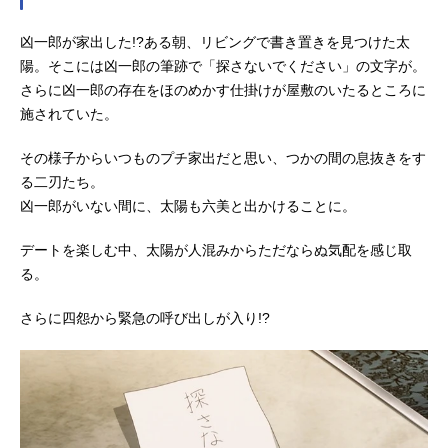
S／TBS系全国28局ネットにてキャス
凶一郎が家出した!?ある朝、リビングで書き置きを見つけた太
ト朝野太陽：川島零士夜桜六美：本
渡楓夜桜凶一郎：小西克幸夜桜二
陽。そこには凶一郎の筆跡で「探さないでください」の文字が。
刃：鬼頭明里夜桜辛三：興津和幸夜
さらに凶一郎の存在をほのめかす仕掛けが屋敷のいたるところに
桜四怨：悠木碧夜桜嫌五、ゴリア
施されていた。
テ：松岡禎丞夜桜七悪：内山夕実道
端草助：石川界人切崎殺香：伊瀬茉
その様子からいつものプチ家出だと思い、つかの間の息抜きをす
莉也不動り...
る二刃たち。
凶一郎がいない間に、太陽も六美と出かけることに。
デートを楽しむ中、太陽が人混みからただならぬ気配を感じ取
る。
さらに四怨から緊急の呼び出しが入り!?