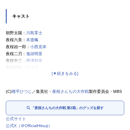
キャスト
朝野太陽：
川島零士
夜桜六美：
本渡楓
夜桜凶一郎：
小西克幸
夜桜二刃：
鬼頭明里
夜桜辛三：
興津和幸
夜桜四怨：
悠木碧
夜桜嫌五、ゴリアテ：
松岡禎丞
夜桜七悪：
内山夕実
道端草助：
石川界人
(C)
権平ひつじ
／集英社・
夜桜さんちの大作戦
製作委員会・MBS
切崎殺香：
伊瀬茉莉也
不動りん：
朴璐美
「夜桜さんちの大作戦 第2期」のグッズを探す
蒼翠：
内山昂輝
犬神王牙：
濱野大輝
公式サイト
二ノ前御前：
久川綾
公式X（＠OfficialHitsuji）