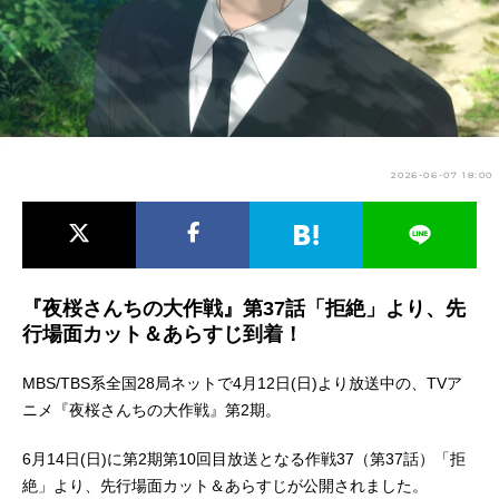
アニメ映画一覧
実写化映画一覧
今期アニメ曜日別一覧
春アニメ
夏アニメ
2026-06-07 18:00
秋アニメ
冬アニメ
男性声優/女性声優一覧
FOLLOW US
『夜桜さんちの大作戦』第37話「拒絶」より、先
行場面カット＆あらすじ到着！
MBS/TBS系全国28局ネットで4月12日(日)より放送中の、TVア
ニメ『夜桜さんちの大作戦』第2期。
6月14日(日)に第2期第10回目放送となる作戦37（第37話）「拒
絶」より、先行場面カット＆あらすじが公開されました。