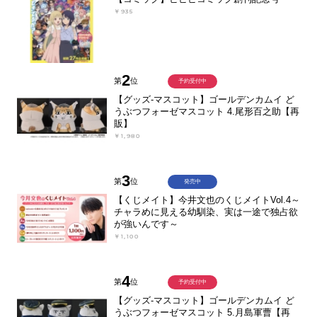
￥935
2
第
位
予約受付中
【グッズ-マスコット】ゴールデンカムイ ど
うぶつフォーゼマスコット 4.尾形百之助【再
販】
￥1,980
3
第
位
発売中
【くじメイト】今井文也のくじメイトVol.4～
チャラめに見える幼馴染、実は一途で独占欲
が強いんです～
￥1,100
4
第
位
予約受付中
【グッズ-マスコット】ゴールデンカムイ ど
うぶつフォーゼマスコット 5.月島軍曹【再