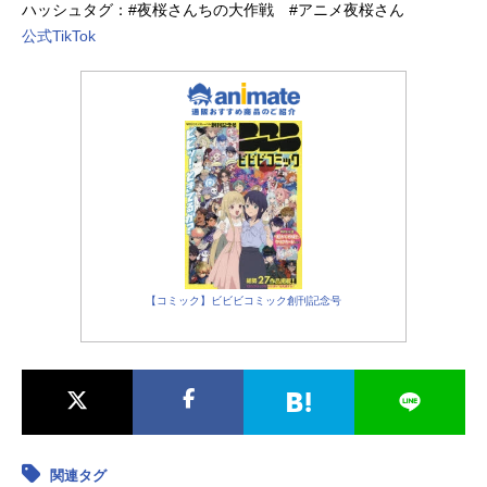
五輪太夫：
中原麻衣
ハッシュタグ：#夜桜さんちの大作戦 #アニメ夜桜さん
出雲灰：
神谷浩史
公式TikTok
【コミック】ビビビコミック創刊記念号
関連タグ