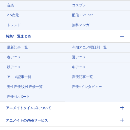
音楽
コスプレ
2.5次元
配信・Vtuber
トレンド
無料マンガ
特集/一覧まとめ
最新記事一覧
今期アニメ曜日別一覧
春アニメ
夏アニメ
秋アニメ
冬アニメ
アニメ記事一覧
声優記事一覧
男性声優/女性声優一覧
声優×インタビュー
声優×レポート
アニメイトタイムズについて
アニメイトのWebサービス