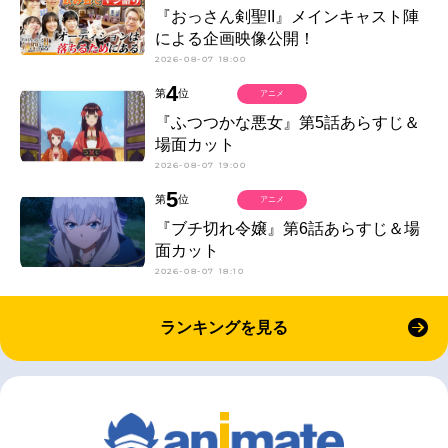
『おっさん剣聖II』メインキャスト陣
による企画映像公開！
2026-08-07 18:00
4
第
位
アニメ
『ふつつかな悪女』第5話あらすじ＆
場面カット
2026-08-07 19:00
5
第
位
アニメ
『ブチ切れ令嬢』第6話あらすじ＆場
面カット
2026-08-07 18:10
ランキングを見る