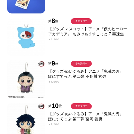
8
第
位
予約受付中
【グッズ-マスコット】アニメ『僕のヒーロー
アカデミア』 ちみけもますこっと 7.轟凍焦
￥2,200
9
第
位
予約受付中
【グッズ-ぬいぐるみ】アニメ「鬼滅の刃」
ぽにすてっぷ 第二弾 不死川 玄弥
￥1,980
10
第
位
予約受付中
【グッズ-ぬいぐるみ】アニメ「鬼滅の刃」
ぽにすてっぷ 第二弾 冨岡 義勇
￥1,980