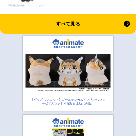
すべて見る
【グッズ-マスコット】ゴールデンカムイ どうぶつフォ
ーゼマスコット 4.尾形百之助【再販】