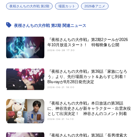
夜桜さんちの大作戦 第2期
場面カット
2026春アニメ
夜桜さんちの大作戦 第2期 関連ニュース
『夜桜さんちの大作戦』第2期2クールが2026
年10月放送スタート！ 特報映像も公開
2026-06-28 17:30
『夜桜さんちの大作戦』第39話「家族になろ
う」より、先行場面カット＆あらすじ到着！
Blu-rayが8月28日発売決定
2026-06-21 18:00
『夜桜さんちの大作戦』本日放送の第38話
に、神谷浩史さんが新キャラクター・出雲灰役
として出演決定！ 神谷さんのコメント到着
2026-06-21 14:10
『夜桜さんちの大作戦』第38話「長男捜索大