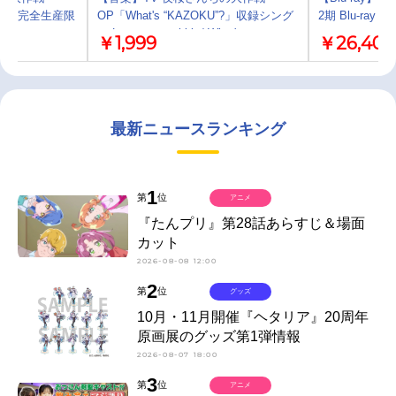
フ星人 完全生産限
OP「What's “KAZOKU”?」収録シング
2期 Blu-ray
ル Lonesome rabbit / What's
￥1,999
￥26,400
“KAZOKU”?/櫻坂46 夜桜盤（完全生産
限定盤）
最新ニュースランキング
1
第
位
アニメ
『たんプリ』第28話あらすじ＆場面
カット
2026-08-08 12:00
2
第
位
グッズ
10月・11月開催『ヘタリア』20周年
原画展のグッズ第1弾情報
2026-08-07 18:00
3
第
位
アニメ