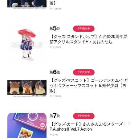
販】
￥1,980
5
第
位
予約受付中
【グッズ-スタンドポップ】百合姫20周年展
箔アクリルスタンドE：あおのなち
￥2,200
6
第
位
予約受付中
【グッズ-マスコット】ゴールデンカムイ ど
うぶつフォーゼマスコット 6.鯉登少尉【再
販】
￥1,980
7
第
位
予約受付中
【グッズ-カード】あんさんぶるスターズ！！
P.A.shots!! Vol.7 Action
￥275