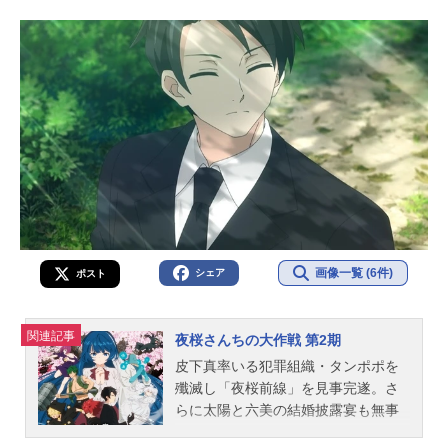
画像一覧 (6件)
シェア
ポスト
関連記事
夜桜さんちの大作戦 第2期
皮下真率いる犯罪組織・タンポポを
殲滅し「夜桜前線」を見事完遂。さ
らに太陽と六美の結婚披露宴も無事
に行われ、平穏な日常を送っていた