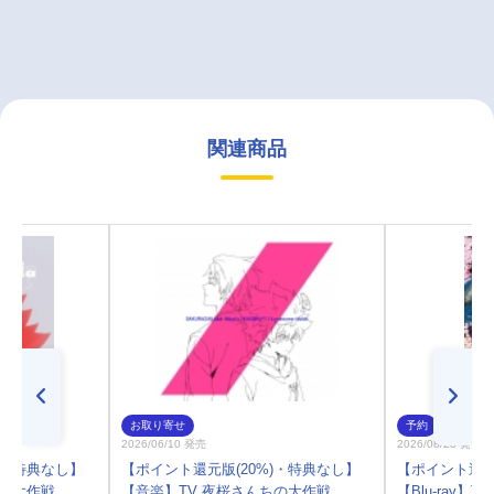
関連商品
お取り寄せ
予約
2026/06/10 発売
2026/08/28 発売
)・特典なし】
【ポイント還元版(20%)・特典なし】
【ポイント還元
ちの大作戦
【音楽】TV 夜桜さんちの大作戦
【Blu-ray】