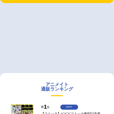
アニメイト
通販ランキング
1
第
位
発売中
【コミック】ビビビコミック創刊記念号