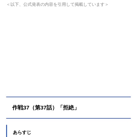
夜桜家…だったが、新たな任務が発
＜以下、公式発表の内容を引用して掲載しています＞
生――!?ある日、太陽は夢の中で夜
桜家初代当主の夜桜つぼみと対話す
る。彼女が告げたのは「私を殺し
て」という願いと、２つの必要なも
の。つぼみの言葉に従い、そのカギ
を握る皮下との接触をするため太陽
は銀級スパイ試験に挑戦するが、
「今年の合格者は０」と噂される最
凶試験官たちが待ち受ける！そして
いよいよ、動き出したのは不敵な笑
みを浮かべる六美たちの父・夜桜
百。謎に包まれた彼の目的とは!?夜
桜家に降りかかる様々な事件！試さ
れるのは家族の絆!!TVアニメ『夜桜
さんちの大作戦』新章、作戦開始!!!
作戦37（第37話）「拒絶」
作品名夜桜さんちの大作戦第2期放送
形態TVアニメシリーズ夜桜さんちの
大作戦スケジュール第1クール：202
6年4月12日（日）～2026年6月28日
あらすじ
（日）第2クール：2026年10月〜MB