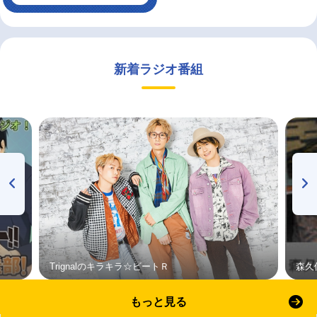
新着ラジオ番組
Trignalのキラキラ☆ビートＲ
森久
もっと見る