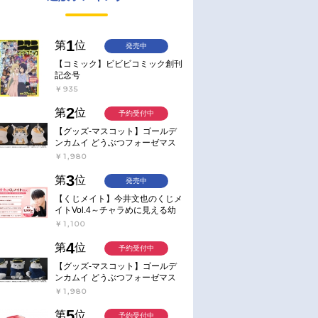
1
第
位
発売中
【コミック】ビビビコミック創刊
記念号
￥935
2
第
位
予約受付中
【グッズ-マスコット】ゴールデ
ンカムイ どうぶつフォーゼマス
コット 4.尾形百之助【再販】
￥1,980
3
第
位
発売中
【くじメイト】今井文也のくじメ
イトVol.4～チャラめに見える幼
馴染、実は一途で独占欲が強いん
￥1,100
です～
4
第
位
予約受付中
【グッズ-マスコット】ゴールデ
ンカムイ どうぶつフォーゼマス
コット 5.月島軍曹【再販】
￥1,980
5
第
位
予約受付中