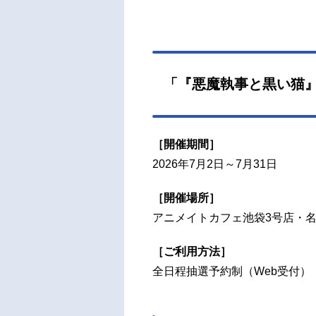
也シ
島﨑
一郎ク
All
『悪魔
「『悪魔執事と黒い猫』 -Ro
黒い
［開催期間］
2026年7月2日～7月31日
［開催場所］
アニメイトカフェ池袋3号店・名
［ご利用方法］
全日程抽選予約制（Web受付）