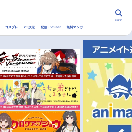
search
コスプレ
2.5次元
配信・Vtuber
無料マンガ
んなの声
グッズ
映画
・Vtuber
トレンド
無料マンガ
秋アニメ
冬アニメ