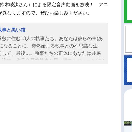
：鈴木崚汰さん）による限定音声動画を放映！ アニ
が異なりますので、ぜひお楽しみください。
執事と黒い猫
屋敷に住む13人の執事たち。あなたは彼らの主(あ
)になることに。突然始まる執事との不思議な生
そして、最後…。執事たちの正体にあなたは共感
を流す。作品名悪魔執事と黒い猫スケジュール202
12月24日（金）配信開始キャストベリアン・クラ
ン：田丸篤志ロノ・フォンティーヌ：鈴木崚汰フ
レ・ガルシア：古田一紀ルカス・トンプシー：木
一ハウレス・クリフォード：坂泰斗アモン・リー
高塚智人ラムリ・ベネット：井上雄貴ボスキ・ア
ナス：神尾晋一郎バスティン・ケリー：石谷春貴
ネス・オズワルド：坂田将吾ラト・バッカ：山谷
ミヤジ・オルディア：田所陽向ナック・シュタイ
浦和希ムー：井坂瞳カワカミ・ハナマル：江口拓