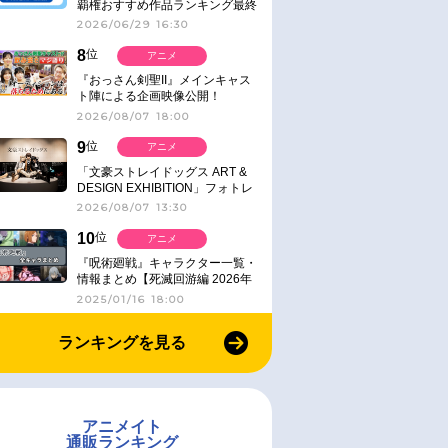
覇権おすすめ作品ランキング最終
結果発表！
2026/06/29 16:30
8
位
アニメ
『おっさん剣聖II』メインキャス
ト陣による企画映像公開！
2026/08/07 18:00
9
位
アニメ
「文豪ストレイドッグス ART &
DESIGN EXHIBITION」フォトレ
ポート
2026/08/07 13:30
10
位
アニメ
『呪術廻戦』キャラクター一覧・
情報まとめ【死滅回游編 2026年
1月放送】
2025/01/16 18:00
ランキングを見る
アニメイト
通販ランキング