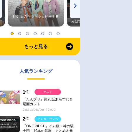
Trignalのキラキラ☆ビートＲ
森久保祥太郎×浪川大輔 つま
みは塩だけ
もっと見る
人気ランキング
1
位
アニメ
『たんプリ』第28話あらすじ＆
場面カット
2026/08/08 12:00
2
位
マンガ・ラノベ
『ONE PIECE』イム様・神の騎
士団「19本の武器」まとめ＆元