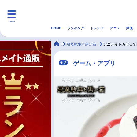
menu
HOME
ランキング
トレンド
アニメ
声優
HOME
ランキング
アニ
animateTimes
悪魔執事と黒い猫
アニメイトカフェで
マンガ・ラノベ
ゲーム・アプリ
音楽
ゲーム・アプリ
最新記事一覧
アニメ記事一覧
声優記事一覧