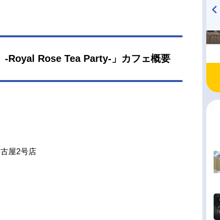
ノノメ・ユーハン：斉藤壮馬テディ・ブラウン：
信長ベレン・クライアン：岡本信彦シロ：梅原裕
ロウザー・ノックス：鳥海浩輔(C)Studiowasabi
TVアニメ『戦隊大失格』
ハイキュー!! 烏野高校放送部!
radio 大直会 2nd season
RightsReserved.『悪魔執事と黒い猫』公式サイト
執事と黒い猫』公式X（Twitter） 「悪魔執事と
yal Rose Tea Party-」カフェ概要
猫」のグッズを探す
古屋2号店