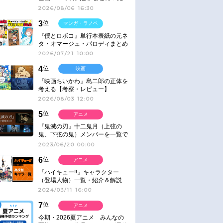
ネタ
2026/08/06 16:30
3
位
マンガ・ラノベ
『僕とロボコ』単行本表紙の元ネ
タ・オマージュ・パロディまとめ
2026/07/21 10:00
4
位
映画
『映画ちいかわ』島二郎の正体を
考える【考察・レビュー】
2026/08/03 12:00
5
位
アニメ
『鬼滅の刃』十二鬼月（上弦の
鬼、下弦の鬼）メンバーを一覧で
紹介＆解説（登場鬼の情報まと
2023/06/20 00:00
め）
6
位
アニメ
『ハイキュー!!』キャラクター
（登場人物）一覧・紹介＆解説
2024/03/11 16:00
7
位
アニメ
今期・2026夏アニメ みんなの