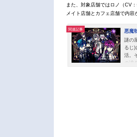
また、対象店舗ではロノ（CV
メイト店舗とカフェ店舗で内容
関連記事
悪魔
謎の
るじ
活。
の涙
1年
イア
ルー
島隆
ド：
リー
フェ
祥生
ン：