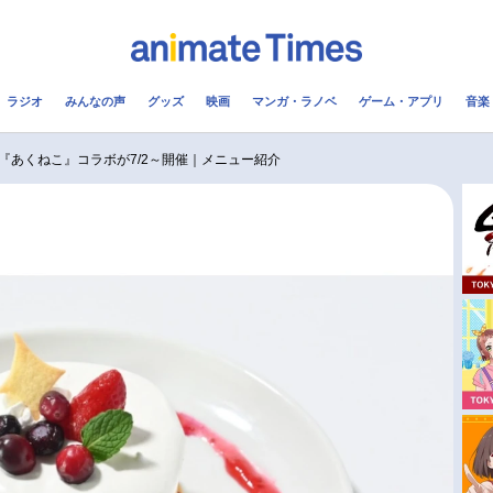
ラジオ
みんなの声
グッズ
映画
マンガ・ラノベ
ゲーム・アプリ
音楽
メ
声優
ラジオ
み
『あくねこ』コラボが7/2～開催｜メニュー紹介
コスプレ
2.5次元
配信
アニメ映画一覧
今期アニメ曜日別一覧
実写化映画一覧
春アニメ
男性声優/女性声優一覧
夏アニメ
FOLLOW US