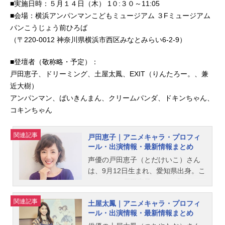
■実施日時：５月１４日（木） 1０:３０～11:05
■会場：横浜アンパンマンこどもミュージアム ３Fミュージアム
パンこうじょう前ひろば
（〒220-0012 神奈川県横浜市西区みなとみらい6-2-9）
■登壇者（敬称略・予定）：
戸田恵子、ドリーミング、土屋太鳳、EXIT（りんたろー。、兼
近大樹）
アンパンマン、ばいきんまん、クリームパンダ、ドキンちゃん、
コキンちゃん
関連記事
戸田恵子｜アニメキャラ・プロフィ
ール・出演情報・最新情報まとめ
声優の戸田恵子（とだけいこ）さん
は、9月12日生まれ、愛知県出身。こ
ちらでは、戸田恵子さんのプロフィ
ールと関連記事を紹介します。
関連記事
土屋太鳳｜アニメキャラ・プロフィ
ール・出演情報・最新情報まとめ