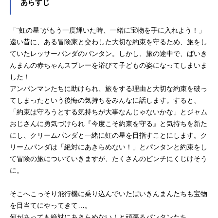
あらすじ
「“虹の星”がもう一度輝いた時、一緒に宝物を手に入れよう！」
遠い昔に、ある冒険家と交わした大切な約束を守るため、旅をし
ていたレッサーパンダのパンタン。しかし、旅の途中で、ばいき
んまんの赤ちゃんスプレーを浴びて子どもの姿になってしまいま
した！
アンパンマンたちに助けられ、旅をする理由と大切な約束を破っ
てしまったという後悔の気持ちをみんなに話します。すると、
「約束は守ろうとする気持ちが大事なんじゃないかな」とジャム
おじさんに勇気づけられ『今度こそ約束を守る』と気持ちを新た
にし、クリームパンダと一緒に虹の星を目指すことにします。ク
リームパンダは「絶対にあきらめない！」とパンタンと約束をし
て冒険の旅についていきますが、たくさんのピンチにくじけそう
に。
そこへこっそり飛行機に乗り込んでいたばいきんまんたちも宝物
を目当てにやってきて…。
何があっても絶対にあきらめない！と頑張るパンタンたち。