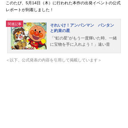
このたび、5月14日（木）に行われた本作の出発イベントの公式
レポートが到着しました！
関連記事
それいけ！アンパンマン パンタン
と約束の星
「“虹の星”がもう一度輝いた時、一緒
に宝物を手に入れよう！」遠い昔
に、ある冒険家と交わした大切な約
束を守るため、旅をしていたレッサ
＜以下、公式発表の内容を引用して掲載しています＞
ーパンダのパンタン。しかし、旅の
途中で、ばいきんまんの赤ちゃんス
プレーを浴びて子どもの姿になって
しまいました！アンパンマンたちに
助けられ、旅をする理由と大切な約
束を破ってしまったという後悔の気
持ちをみんなに話します。すると、
「約束は守ろうとする気持ちが大事
なんじゃないかな」とジャムおじさ
んに勇気づけられ『今度こそ約束を
守る』と気持ちを新たにし、クリー