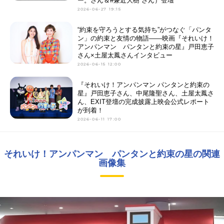
ー。さん＆#兼近大樹 さん）登壇
2026-06-27 19:15
“約束を守ろうとする気持ち”がつなぐ「パンタ
ン」の約束と友情の物語――映画『それいけ！
アンパンマン パンタンと約束の星』戸田恵子
さん×土屋太鳳さんインタビュー
2026-06-15 12:00
『それいけ！アンパンマン パンタンと約束の
星』戸田恵子さん、中尾隆聖さん、土屋太鳳さ
ん、EXIT登壇の完成披露上映会公式レポート
が到着！
2026-06-11 17:00
それいけ！アンパンマン パンタンと約束の星の関連
画像集