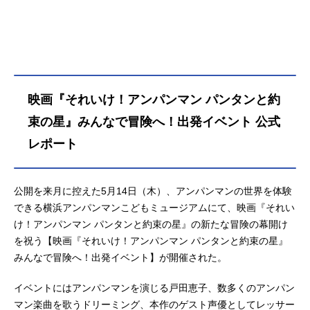
ムパンダと一緒に虹の星を目指すこ
とにします。クリームパンダは「絶
対にあきらめない！」とパンタンと
約束をして冒険の旅についていきま
すが、たくさんのピンチにくじけそ
うに。そこへこっそり飛行機に乗り
映画『それいけ！アンパンマン パンタンと約
込んでいたばいきんまんたちも宝物
を目当てにやってきて…。何があっ
束の星』みんなで冒険へ！出発イベント 公式
ても絶対にあきらめない！と頑張る
レポート
パンタンたち。虹の星がもう一度輝
いた時、約束の場所で見たもの
は…。パンタンは今度こそ約束を守
公開を来月に控えた5月14日（木）、アンパンマンの世界を体験
ることができるのでしょうか。大切
できる横浜アンパンマンこどもミュージアムにて、映画『それい
な約束と友情の物語―作品名それい
け！アンパンマン パンタンと約束
け！アンパンマン パンタンと約束の星』の新たな冒険の幕開け
の星放送形態劇場版アニメシリーズ
を祝う【映画『それいけ！アンパンマン パンタンと約束の星』
それいけ！アンパンマンスケジュー
みんなで冒険へ！出発イベント】が開催された。
ル20...
イベントにはアンパンマンを演じる戸田恵子、数多くのアンパン
マン楽曲を歌うドリーミング、本作のゲスト声優としてレッサー