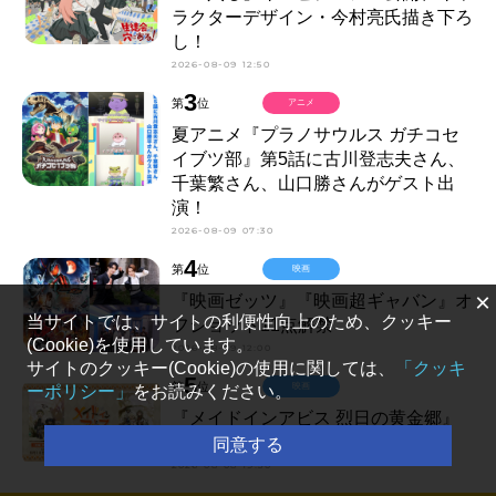
ラクターデザイン・今村亮氏描き下ろ
し！
2026-08-09 12:50
3
第
位
アニメ
夏アニメ『プラノサウルス ガチコセ
イブツ部』第5話に古川登志夫さん、
千葉繁さん、山口勝さんがゲスト出
演！
2026-08-09 07:30
4
第
位
映画
×
『映画ゼッツ』『映画超ギャバン』オ
当サイトでは、サイトの利便性向上のため、クッキー
フショット11点解禁
(Cookie)を使用しています。
2026-08-09 12:00
サイトのクッキー(Cookie)の使用に関しては、
「クッキ
5
第
位
映画
ーポリシー」
をお読みください。
『メイドインアビス 烈日の黄金郷』
が劇場上映決定！
同意する
2026-08-08 19:30