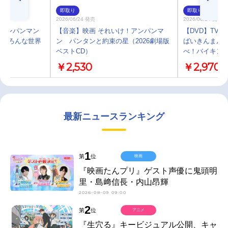
即取り
即取り
2026/06/24 発売
2026/06/24 発売
！アンパンマン
【音楽】映画 それいけ！アンパンマ
【DVD】TV
「いろんな世界
ン パンタンと約束の星（2026劇場版
ばいきんまん
ベストCD）
べ！バイキン
￥2,530
￥2,970
最新ニュースランキング
1
第
位
映画
『映画たんプリ』ゲスト声優に鬼頭明
里・島﨑信長・内山昂輝
2026-08-09 09:00
2
第
位
アニメ
『生穴る』キービジュアル公開、キャ