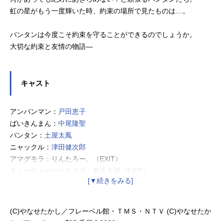
虹の星がもう一度輝いた時、約束の場所で見たものは…。
パンタンは今度こそ約束を守ることができるのでしょうか。
大切な約束と友情の物語―
キャスト
アンパンマン：
戸田恵子
ばいきんまん：
中尾隆聖
パンタン：
土屋太鳳
ニャックル：
津田健次郎
アマグモラ：りんたろー。（EXIT）
キューティーバードロボ：兼近大樹（EXIT）
ドキンちゃん：
冨永みーな
コキンちゃん：
平野綾
クリームパンダ：
長沢美樹
(C)やなせたかし／フレーベル館・ＴＭＳ・ＮＴＶ (C)やなせたか
ジャムおじさん：
山寺宏一