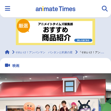
HOME
ランキング
アニメ
声優
ラジオ
みんなの声
グッズ
映画
animateTimes
それいけ！アンパンマン パンタンと約束の星
『それいけ！アンパンマン パンタンと約束の星』出発イベント公式レポ
映画
マンガ・ラノベ
ゲーム・アプリ
音楽
コスプレ
2.5次元
配信・Vtuber
トレンド
無料マンガ
最新記事一覧
アニメ記事一覧
声優記事一覧