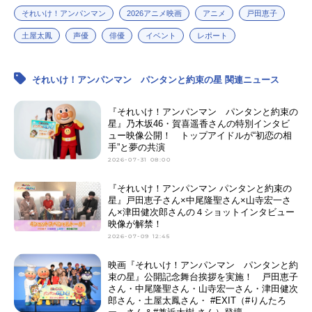
それいけ！アンパンマン
2026アニメ映画
アニメ
戸田恵子
土屋太鳳
声優
俳優
イベント
レポート
それいけ！アンパンマン パンタンと約束の星 関連ニュース
『それいけ！アンパンマン パンタンと約束の
星』乃木坂46・賀喜遥香さんの特別インタビ
ュー映像公開！ トップアイドルが“初恋の相
手”と夢の共演
2026-07-31 08:00
『それいけ！アンパンマン パンタンと約束の
星』戸田恵子さん×中尾隆聖さん×山寺宏一さ
ん×津田健次郎さんの４ショットインタビュー
映像が解禁！
2026-07-09 12:45
映画『それいけ！アンパンマン パンタンと約
束の星』公開記念舞台挨拶を実施！ 戸田恵子
さん・中尾隆聖さん・山寺宏一さん・津田健次
郎さん・土屋太鳳さん・ #EXIT（#りんたろ