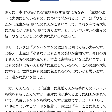
さらに、本作で描かれる“宝物を探す冒険”にちなみ、「宝物のよ
うに大切にしているもの」について聞かれると、戸田は「やなせ
たかし先生から頂いたのれんがございまして、それを今でも大切
に楽屋にかけさせて頂いております」と、アンパンマンの生みの
親・やなせたかしとの大切な思い出を語った。
ドリーミングは「アンパンマンの歌は命と同じくらい大事です」
と答え、土屋は「小さな子どもたちの笑顔が宝物です。今日のお
子さんたちの笑顔を見ても、本当に素晴らしいなと思います。子
どもの笑顔はちゃんと感情に直結しているので、この笑顔を大切
にすれば、世界全体も笑顔に包まれるのではないかと思います」
と、温かな思いを語った。
一方、りんたろー。は「誕生日に兼近くんから手作りのトントン
相撲をもらったんですが、絶対に僕が勝てるように細工がされて
いて。八百長トントン相撲なんですが宝物です」と、EXITらし
い仲睦まじいエピソードを披露し、兼近は「今日ここに集まって