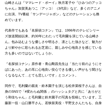
山崎さんは『ママレード・ボーイ』秋月茗子や『ひみつのアッコ
ちゃん』加賀美あつこ〈アッコ〉（3代目）など、多くのアニメ
に出演。TV番組「サンデージャポン」などのナレーションも務
めています。
代表作でもある『名探偵コナン』では、1996年のテレビシリー
ズ放送開始以来、約30年にわたって毛利蘭を演じている山崎さ
ん。包み込むような優しさや明るさ、凛とした強さなど、魅力が
より鮮やかに彩られるお芝居に、親しみや心地良さを感じている
方も多いのではないでしょうか。
『名探偵コナン』原作者・青山剛昌先生は「当たり前のようにそ
ばにあった、あの耳に心地良い安心できる優しい声がもう聞けな
くなるなんて…とても悲しいです」とコメント。
同作で、毛利蘭の親友・鈴木園子を演じる松井菜桜子さんは、自
身のSNSで「#変わらぬ関係 」のハッシュタグと共に「ありがと
う和佳ちゃん」と毛利蘭と鈴木園子の写真を投稿しています。工
藤新一役・山口勝平さん、若狭留美役・平野文さんたちも、自身