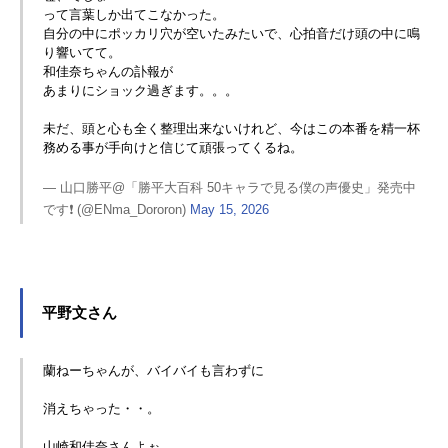
って言葉しか出てこなかった。
自分の中にポッカリ穴が空いたみたいで、心拍音だけ頭の中に鳴
り響いてて。
和佳奈ちゃんの訃報が
あまりにショック過ぎます。。。
未だ、頭と心も全く整理出来ないけれど、今はこの本番を精一杯
務める事が手向けと信じて頑張ってくるね。
— 山口勝平@「勝平大百科 50キャラで見る僕の声優史」発売中
です❗️ (@ENma_Dororon)
May 15, 2026
平野文さん
蘭ねーちゃんが、バイバイも言わずに
消えちゃった・・。
山崎和佳奈さんよぉ。