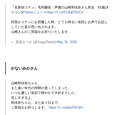
『名探偵コナン』毛利蘭役・声優の山崎和佳奈さん死去 61歳(オ
リコン)
#Yahooニュース
https://t.co/FC8q07h1Cd
何度かコナンにお邪魔した時、とても明るい笑顔とお声でお話し
していた姿が思い出されます。
山崎さんのご冥福をお祈りいたします。
— 斎賀みつき (@SaigaTweet)
May 15, 2026
かないみかさん
山崎和佳奈ちゃん、、、
また違い年代の仲間が逝ってしまった。
いつも優しい笑顔で穏やかで大好きでした。
悲しすぎるよ。
和佳奈ちゃん、また会う日まで。
ご冥福をお祈りします。
https://t.co/p6isF6cNr3