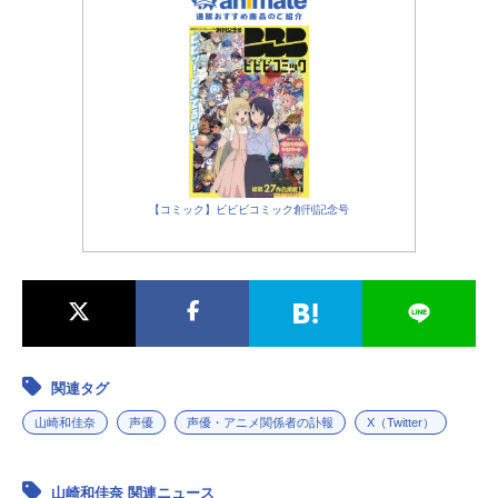
共に戦い合って、最後に残った一人
が魔界の王様になれるというのだ。
王位を目指すガッシュは、清麿が手
にした魔本の言葉を受け、襲いかか
るライバルたちと激しいバトルを繰
り広げてゆく。喜び、哀しみ、そし
てかけがえのない絆……闘いの中
で、「やさしい王様」になることを
【コミック】ビビビコミック創刊記念号
決意するガッシュ。心を閉ざしてい
た清麿も、ガッシュのピュアな気持
ちに触れ、様々な経験を積みながら
精神的成長を遂げてゆく。作品名金
色のガッシュベル！！放送形態TVア
ニメスケジュール2003年4月6日
（日）～2006年3月26日（日）フジ
関連タグ
テレビほか話数全150話キャストガッ
シュ：大谷育江高嶺清麿：櫻井孝宏
山崎和佳奈
声優
声優・アニメ関係者の訃報
X（Twitter）
水野鈴芽：秋谷智子恵：前田愛ティ
オ：釘宮理恵シェリー：折笠富美子
ブラゴ：小嶋一成フォルゴレ：高橋
山崎和佳奈 関連ニュース