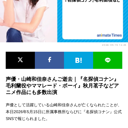
アニメ映画一覧
実写化映画一覧
今期アニメ曜日別一覧
春アニメ
夏アニメ
2026-05-15 14:25
秋アニメ
冬アニメ
男性声優/女性声優一覧
FOLLOW US
声優・山崎和佳奈さんご逝去｜『名探偵コナン』
毛利蘭役やママレード・ボーイ』秋月茗子などア
ニメ作品にも多数出演
声優として活躍している山崎和佳奈さんが亡くなられたことが、
本日2026年5月15日に所属事務所ならびに『名探偵コナン』公式
SNSで報じられました。