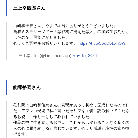
三上幸四郎さん
山崎和佳奈さん、今まで本当にありがとうございました。
鳥取ミステリーツアー「恋谷橋に消えた恋人」の収録でお見かけ
したのが、最後になりました。
心よりご冥福をお祈りいたします。
https://t.co/5SqOb1whQW
— 三上幸四郎 (@hiro_morinaga)
May 15, 2026
能塚裕喜さん
毛利蘭は山崎和佳奈さんの表現があって初めて完成したものでし
た。アフレコ現場で私の書いたセリフを大切に読み解いてくださ
るお姿に、作り手として救われていました
作品の中に生き続けるお声は、これからも変わることなく多くの
人の心に届き続けると信じています。心より感謝と哀悼の意を捧
げます。