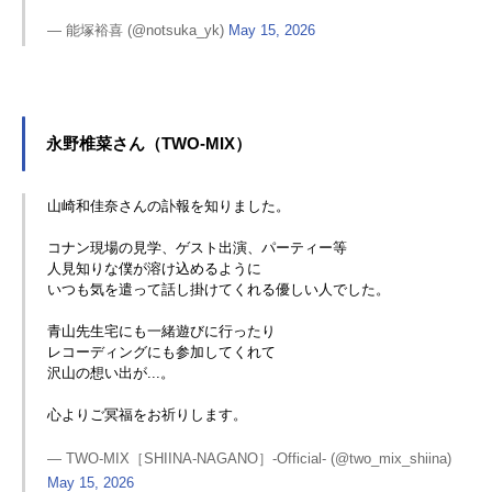
— 能塚裕喜 (@notsuka_yk)
May 15, 2026
永野椎菜さん（TWO-MIX）
山崎和佳奈さんの訃報を知りました。
コナン現場の見学、ゲスト出演、パーティー等
人見知りな僕が溶け込めるように
いつも気を遣って話し掛けてくれる優しい人でした。
青山先生宅にも一緒遊びに行ったり
レコーディングにも参加してくれて
沢山の想い出が...。
心よりご冥福をお祈りします。
— TWO-MIX［SHIINA-NAGANO］-Official- (@two_mix_shiina)
May 15, 2026