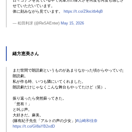
日々コナンを見ている中で先輩方の偉大さを何度も何度も感じさ
せていただいています。
体に刻みながら見ています。
https://t.co/Z9ocitb4qB
— 松田利冴 (@ReSAEnter)
May 15, 2026
緒方恵美さん
まだ世間で朗読劇というものがあまりなかった頃からやっていた
朗読劇。
私が作る時、いつも隣にいてくれました。
朗読劇だけじゃなくこんな舞台もやってたけど（笑）。
振り返ったら突然蘇ってきた。
「悠有！」
と叫ぶ声。
大好きだ。麻美。
(篠有紀子先生「アルトの声の少女」)
#山崎和佳奈
https://t.co/GI8aYB2xdD