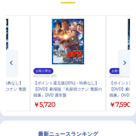
お取り寄せ
お取り寄せ
2025/11/26 発売
2025/11/26 発売
)・特典なし】
【ポイント還元版(20%)・特典なし】
【ポイント還元
名探偵コナン 隻眼
【DVD】劇場版『名探偵コナン 隻眼の
【DVD】劇場
残像』DVD 通常盤
残像』DVD 豪
￥5,720
￥7,590
最新ニュースランキング