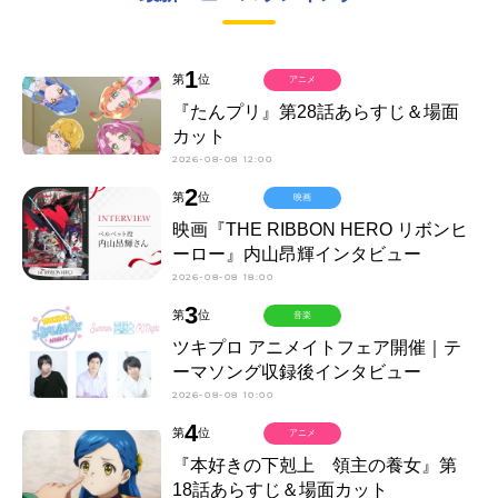
1
第
位
アニメ
『たんプリ』第28話あらすじ＆場面
カット
2026-08-08 12:00
2
第
位
映画
映画『THE RIBBON HERO リボンヒ
ーロー』内山昂輝インタビュー
2026-08-08 18:00
3
第
位
音楽
ツキプロ アニメイトフェア開催｜テ
ーマソング収録後インタビュー
2026-08-08 10:00
4
第
位
アニメ
『本好きの下剋上 領主の養女』第
18話あらすじ＆場面カット