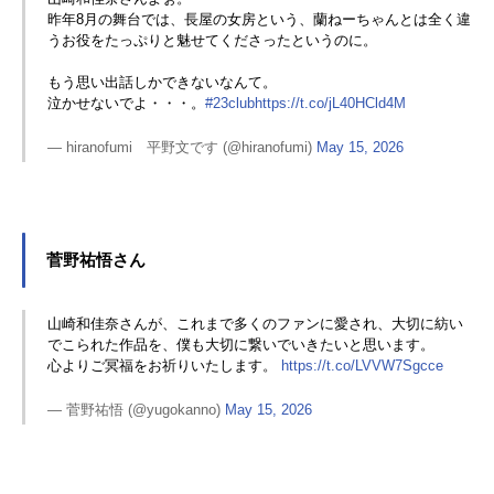
昨年8月の舞台では、長屋の女房という、蘭ねーちゃんとは全く違
うお役をたっぷりと魅せてくださったというのに。
もう思い出話しかできないなんて。
泣かせないでよ・・・。
#23club
https://t.co/jL40HCld4M
— hiranofumi 平野文です (@hiranofumi)
May 15, 2026
菅野祐悟さん
山崎和佳奈さんが、これまで多くのファンに愛され、大切に紡い
でこられた作品を、僕も大切に繋いでいきたいと思います。
心よりご冥福をお祈りいたします。
https://t.co/LVVW7Sgcce
— 菅野祐悟 (@yugokanno)
May 15, 2026