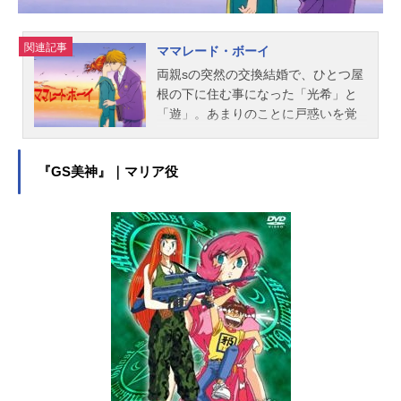
純：日髙のり子工藤優作：田中秀幸
工藤有希子：島本須美妃英理：高島
関連記事
ママレード・ボーイ
雅羅目暮警部：茶風林高木刑事：高
両親sの突然の交換結婚で、ひとつ屋
木渉千葉和伸：千葉一伸白鳥任三
根の下に住む事になった「光希」と
郎：井上和彦佐藤美和子：湯屋敦子
「遊」。あまりのことに戸惑いを覚
ジン：堀之紀ウォッカ：立木文彦
える光希だったが、遊にいきなりキ
スタッフ原作：青山剛昌企画：諏訪
スをされて、怒りながらも次第に惹
道彦チーフ・プロデューサー：松本
『GS美神』｜マリア役
かれていき……。光希に思いを寄せ
拓也 石山桂一プロデューサー：米
る幼馴染の「銀太」、アルバイト仲
倉功人 寺島清晃アソシエイトプロ
間の「蛍」、遊の昔の恋人「亜梨
デューサー：近藤秀峰監督：山本泰
実」、光希の親友「茗子」、茗子の
一郎音楽：大野克夫キャラクター・
恋人で高校の教師の「なっちゃ
デザイン...
ん」、アメリカからの留学生「マイ
ケル」など、多彩なキャラクターが
織り成す恋模様。彼女達の真剣な想
いは、当時の私達の切ない恋心を、
鮮明に蘇らせてくれます!!作品名ママ
レード・ボーイ放送形態TVアニメス
ケジュール1994年3月13日（日）～1