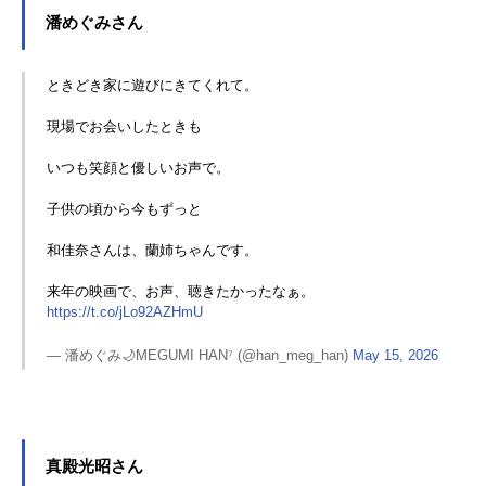
潘めぐみさん
ときどき家に遊びにきてくれて。
現場でお会いしたときも
いつも笑顔と優しいお声で。
子供の頃から今もずっと
和佳奈さんは、蘭姉ちゃんです。
来年の映画で、お声、聴きたかったなぁ。
https://t.co/jLo92AZHmU
— 潘めぐみ🌙MEGUMI HAN⁷ (@han_meg_han)
May 15, 2026
真殿光昭さん