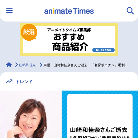
HOME
ランキング
アニメ
声優
ラジオ
みんなの声
グッズ
映画
animateTimes
山崎和佳奈
声優・山崎和佳奈さんご逝去｜『名探偵コナン』毛利蘭役など
トレンド
マンガ・ラノベ
ゲーム・アプリ
音楽
コスプレ
2.5次元
配信・Vtuber
トレンド
無料マンガ
最新記事一覧
アニメ記事一覧
声優記事一覧