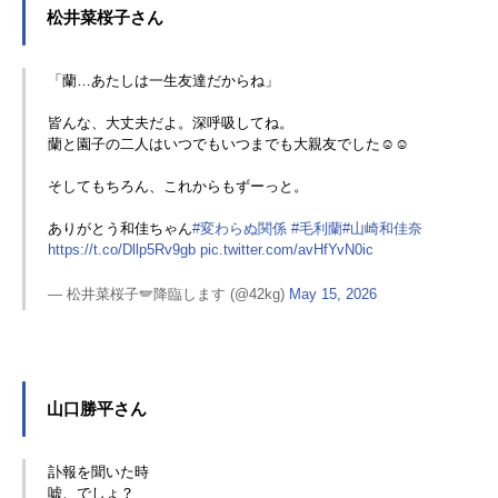
松井菜桜子さん
「蘭…あたしは一生友達だからね」
皆んな、大丈夫だよ。深呼吸してね。
蘭と園子の二人はいつでもいつまでも大親友でした☺️☺️
そしてもちろん、これからもずーっと。
ありがとう和佳ちゃん
#変わらぬ関係
#毛利蘭
#山崎和佳奈
https://t.co/Dllp5Rv9gb
pic.twitter.com/avHfYvN0ic
— 松井菜桜子🪽降臨します (@42kg)
May 15, 2026
山口勝平さん
訃報を聞いた時
嘘、でしょ？