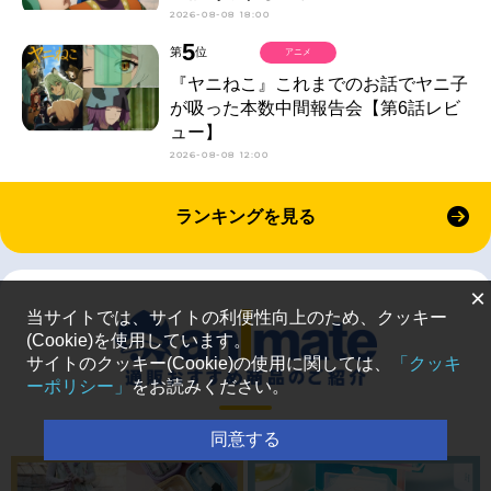
2026-08-08 18:00
5
第
位
アニメ
『ヤニねこ』これまでのお話でヤニ子
が吸った本数中間報告会【第6話レビ
ュー】
2026-08-08 12:00
ランキングを見る
×
当サイトでは、サイトの利便性向上のため、クッキー
(Cookie)を使用しています。
サイトのクッキー(Cookie)の使用に関しては、
「クッキ
ーポリシー」
をお読みください。
同意する