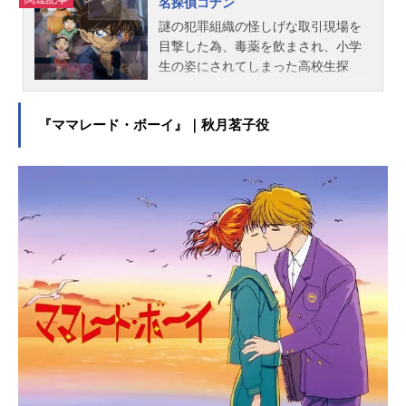
名探偵コナン
謎の犯罪組織の怪しげな取引現場を
目撃した為、毒薬を飲まされ、小学
生の姿にされてしまった高校生探
偵・工藤新一。彼は江戸川コナンと
名乗り、幼なじみの毛利蘭とその
『ママレード・ボーイ』｜秋月茗子役
父・小五郎の探偵事務所に住みつ
き、数々の難事件をその推理力で解
決していく。「小さくなっても頭脳
は同じ。真実はいつもひとつ！」作
品名名探偵コナン放送形態TVアニメ
スケジュール1996年1月8日（月）～
毎週土曜18:00 読売テレビ・日本テ
レビほかキャスト江戸川コナン：高
山みなみ毛利小五郎：小山力也毛利
蘭：岡村明美工藤新一：山口勝平阿
笠博士：緒方賢一元太：高木渉光
彦：大谷育江歩美：岩居由希子灰原
哀：林原めぐみ服部平次：堀川りょ
う遠山和葉：宮村優子鈴木園子：松
井菜桜子京極真：檜山修之世良真