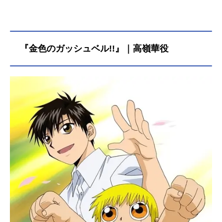
4年3月6日（日）朝日放送ほか話数全
45話キャスト美神令子：鶴ひろみ横
島忠夫：堀川亮おキヌ：國府田マリ
子小笠原エミ：富沢美智恵六道冥
『金色のガッシュベル!!』｜高嶺華役
子：西原久美子Ｄｒ．カオス：千葉
繁マリア・小竜姫：山崎和佳奈唐巣
神父：曽我部和恭ピート：森川智之
厄珍：茶風林見鬼くん：青野武スタ
ッフ原作：椎名高志（小学館「少年
サンデーコミックス」刊）プロデュ
ーサー：平尾知也（ABC） 亀山泰
夫（ASATSU） 籏野義文 関弘美
シリーズディレクター：梅澤淳稔シ
リーズ構成：松井亜弥キャラクター
デザイン：青山充美術デザイン：浦
田又治音楽：佐橋俊彦製作担当：藤
本芳弘アニメーション制作：東映ア
ニメーション主題歌OP：「GHOSTS
WEEPER」...