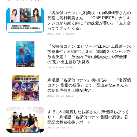
広樹キャンチョメ：菊池正美ウマゴ
ン：こおろぎさとみ清麿の父：置鮎
『名探偵コナン』毛利蘭役・山崎和佳奈さんの
龍太郎清麿の母：山崎和佳奈ナオ
代役に岡村明美さん！ 『ONE PIECE』ナミ＆
ノジコから続く絆に「姉妹愛が尊い」「支え合
ミ：溝脇しほみコルル：桑島法子ス
っててグッとくる」
タッフ原作：雷句誠（小学館週刊少
2026-02-18 12:00
年サンデー連載中）シリーズディレ
クター：中...
『名探偵コナン エピソード“ZERO” 工藤新一水
族館事件』2026年1月3日、1時間スペシャルで
放送決定！ 放送内で青山剛昌先生や声優陣
の“思い出主題歌”大発表
2025-11-09 21:55
劇場版『名探偵コナン』初の試み！ 『名探偵
コナン 隻眼の残像』にて、高山みなみさんら
の副音声付き上映が決定！
2025-05-27 12:20
すでに8回鑑賞したお客さんに声優陣もびっく
り！ 劇場版『名探偵コナン 隻眼の残像』公
開記念舞台挨拶レポート
2025-04-20 19:00