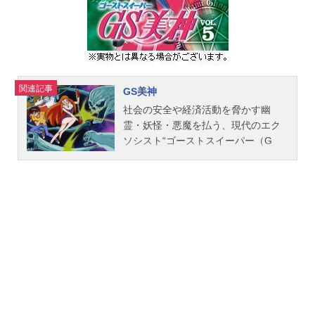
995年9月3日（日）テレビ朝日系列
ほか話数全76話キャスト小石川光
希：國府田マリ子松浦遊：置鮎龍太
郎須王銀太：金丸淳一秋月茗子：山
崎和佳奈鈴木亜梨実：久川綾六反田
務：田中一成三輪悟史：太田真一郎
関連記事
GS美神
小石川仁：田中秀幸佐久間すず：丹
社会の安全や経済活動を脅かす幽
下桜土屋蛍：石田彰北原杏樹：井上
霊・妖怪・悪魔を払う、現代のエク
喜久子マイケル：緑川光ウィル：檜
ソシスト“ゴーストスイーパー（G
山修之ブライアン：森川智之スタッ
S）”。経済大国日本においてGSは超
フ原作：吉住渉企画：藤田高一郎
高収入の人気職業だ。そのGSの中で
亀山泰夫 関弘美製作担当：風間厚
も業界トップクラスの腕前と美貌を
徳シリーズ構成：松井亜弥シリーズ
もつ美神令子は、お金に対する執着
ディレクター：矢部秋則キャラクタ
も人一倍な完全現世利益主義。格安
ーデザイン：馬越嘉彦美術デザイ
給料で雇った煩悩少年・横島忠夫
ン：千...
と、300年前に死んだ巫女の幽霊・お
キヌと共に、今日も一攫千金を掴む
べく摩天楼へと繰り出すのだった。
作品名GS美神放送形態TVアニメスケ
ジュール1993年4月11日（日）～199