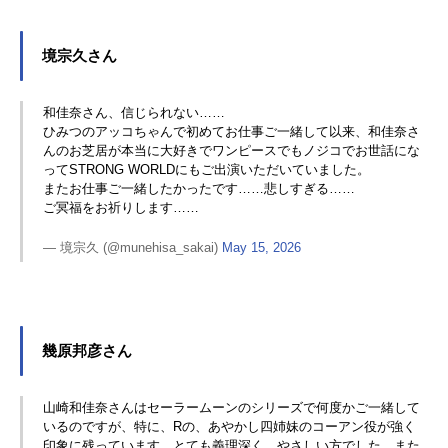
境宗久さん
和佳奈さん、信じられない……
ひみつのアッコちゃんで初めてお仕事ご一緒して以来、和佳奈さ
んのお芝居が本当に大好きでワンピースでもノジコでお世話にな
ってSTRONG WORLDにもご出演いただいていました。
またお仕事ご一緒したかったです……悲しすぎる……
ご冥福をお祈りします……
— 境宗久 (@munehisa_sakai)
May 15, 2026
幾原邦彦さん
山崎和佳奈さんはセーラームーンのシリーズで何度かご一緒して
いるのですが、特に、Rの、あやかし四姉妹のコーアン役が強く
印象に残っています。とても義理深く、やさしい方でした。また