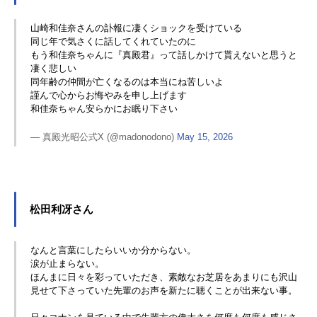
山崎和佳奈さんの訃報に凄くショックを受けている
同じ年で気さくに話してくれていたのに
もう和佳奈ちゃんに『真殿君』って話しかけて貰えないと思うと
凄く悲しい
同年齢の仲間が亡くなるのは本当にね苦しいよ
謹んで心からお悔やみを申し上げます
和佳奈ちゃん安らかにお眠り下さい
— 真殿光昭公式X (@madonodono)
May 15, 2026
松田利冴さん
なんと言葉にしたらいいか分からない。
涙が止まらない。
ほんまに日々を彩っていただき、素敵なお芝居をあまりにも沢山
見せて下さっていた先輩のお声を新たに聴くことが出来ない事。