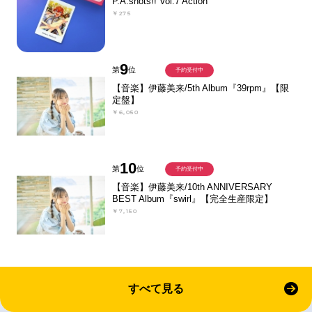
P.A.shots!! Vol.7 Action
￥275
9
第
位
予約受付中
【音楽】伊藤美来/5th Album『39rpm』【限
定盤】
￥6,050
10
第
位
予約受付中
【音楽】伊藤美来/10th ANNIVERSARY
BEST Album『swirl』【完全生産限定】
￥7,150
すべて見る