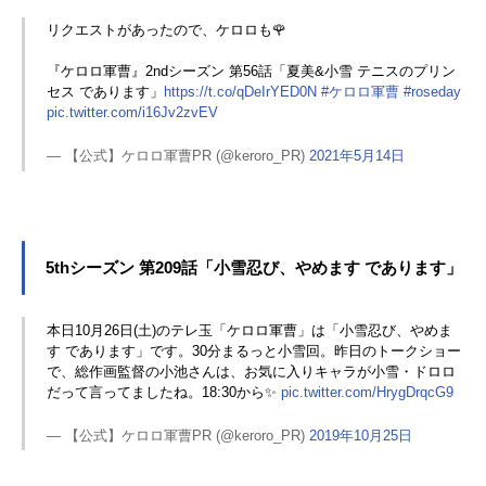
リクエストがあったので、ケロロも🌹
『ケロロ軍曹』2ndシーズン 第56話「夏美&小雪 テニスのプリン
セス であります」
https://t.co/qDeIrYED0N
#ケロロ軍曹
#roseday
pic.twitter.com/i16Jv2zvEV
— 【公式】ケロロ軍曹PR (@keroro_PR)
2021年5月14日
5thシーズン 第209話「小雪忍び、やめます であります」
本日10月26日(土)のテレ玉「ケロロ軍曹」は「小雪忍び、やめま
す であります」です。30分まるっと小雪回。昨日のトークショー
で、総作画監督の小池さんは、お気に入りキャラが小雪・ドロロ
だって言ってましたね。18:30から✨
pic.twitter.com/HrygDrqcG9
— 【公式】ケロロ軍曹PR (@keroro_PR)
2019年10月25日