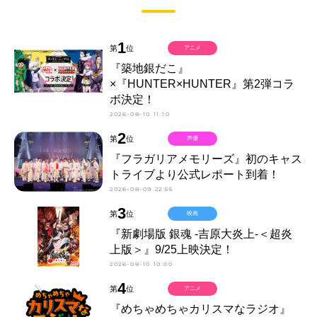
1
第
位
アニメ
『築地銀だこ』
×『HUNTER×HUNTER』第2弾コラ
ボ決定！
2026-08-10 11:10
2
第
位
声優
『フラガリアメモリーズ』初のキャス
トライブより公式レポート到着！
2026-08-09 22:55
3
第
位
映画
『新劇場版 銀魂 -吉原大炎上-＜超炎
上版＞』9/25上映決定！
2026-08-10 10:00
4
第
位
アニメ
『めちゃめちゃカリスマなラジオ』