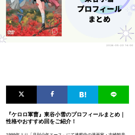
アニメ映画一覧
実写化映画一覧
今期アニメ曜日別一覧
春アニメ
夏アニメ
2026-05-20 16:00
秋アニメ
冬アニメ
男性声優/女性声優一覧
FOLLOW US
『ケロロ軍曹』東谷小雪のプロフィールまとめ｜
性格やおすすめ回をご紹介！
1999年より「月刊少年エース」にて連載中の漫画家・吉崎観音