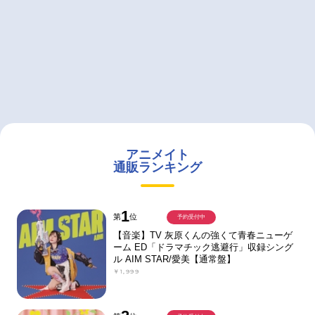
アニメイト
通販ランキング
1
第
位
予約受付中
【音楽】TV 灰原くんの強くて青春ニューゲ
ーム ED「ドラマチック逃避行」収録シング
ル AIM STAR/愛美【通常盤】
￥1,999