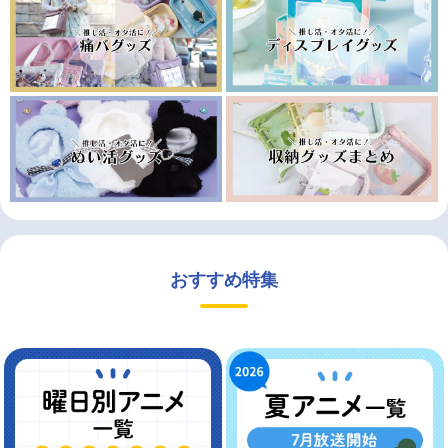
おすすめ特集