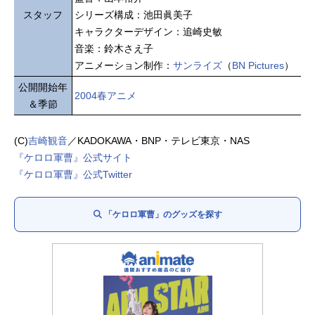
スタッフ
シリーズ構成：池田眞美子
キャラクターデザイン：追崎史敏
音楽：鈴木さえ子
アニメーション制作：
サンライズ
（
BN Pictures
）
公開開始年
2004春アニメ
＆季節
(C)
吉崎観音
／KADOKAWA・BNP・テレビ東京・NAS
『ケロロ軍曹』公式サイト
『ケロロ軍曹』公式Twitter
「ケロロ軍曹」のグッズを探す