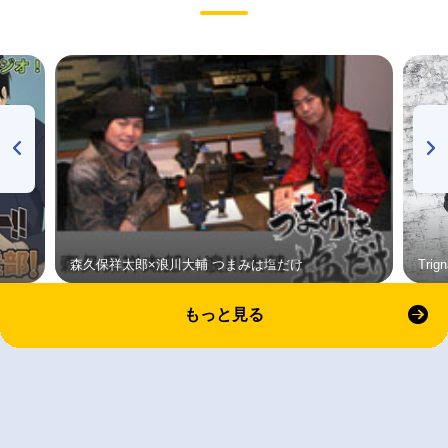
森久保祥太郎×浪川大輔 つまみは塩だけ
Tri
もっと見る