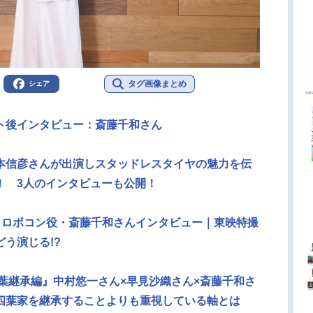
タグ画像まとめ
シェア
ト後インタビュー：斎藤千和さん
本信彦さんが出演しスタッドレスタイヤの魅力を伝
！ 3人のインタビューも公開！
』ロボコン役・斎藤千和さんインタビュー｜東映特撮
う演じる!?
葉継承編』中村悠一さん×早見沙織さん×斎藤千和さ
四葉家を継承することよりも重視している軸とは