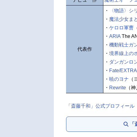
・
〈物語〉シ
・
魔法少女ま
・
ケロロ軍曹
・
ARIA
The 
・
機動戦士ガン
代表作
・
境界線上の
・
ダンガンロ
・
Fate/EXTRA
・
暁のヨナ
（
・
Rewrite
（神
「斎藤千和」公式プロフィール
「