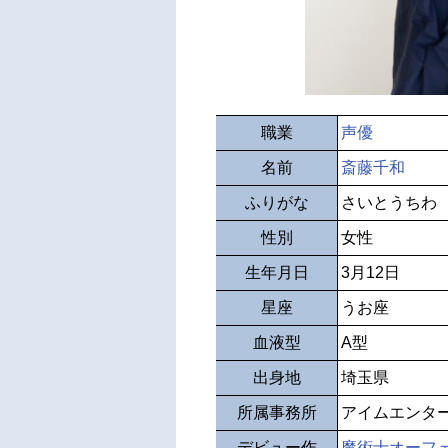
職業
声優
名前
斎藤千和
ふりがな
さいとうちわ
性別
女性
生年月日
3月12日
星座
うお座
血液型
A型
出身地
埼玉県
所属事務所
アイムエンタ
デビュー作
魔術士オーフェン