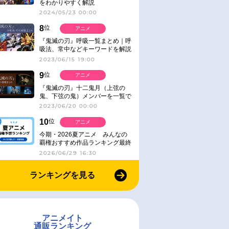
をわかりやすく解説
2024/05/23 00:00
8
位
アニメ
『鬼滅の刃』呼吸一覧まとめ｜呼
吸法、常中などキーワードを解説
2023/06/15 19:00
9
位
アニメ
『鬼滅の刃』十二鬼月（上弦の
鬼、下弦の鬼）メンバーを一覧で
紹介＆解説（登場鬼の情報まと
2023/06/20 00:00
め）
10
位
アニメ
今期・2026夏アニメ みんなの
覇権おすすめ作品ランキング最終
結果発表！
2026/06/29 16:30
ランキングを見る
アニメイト
通販ランキング