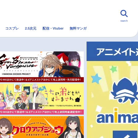
search
コスプレ
2.5次元
配信・Vtuber
無料マンガ
んなの声
グッズ
映画
・Vtuber
トレンド
無料マンガ
秋アニメ
冬アニメ