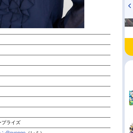
高橋美紀のおんぷの気持ち
TVアニメ『戦隊大失格』
♪ in アニメイトタイムズ
radio 大直会 2nd season
ープライズ
Revenge
（レミ）