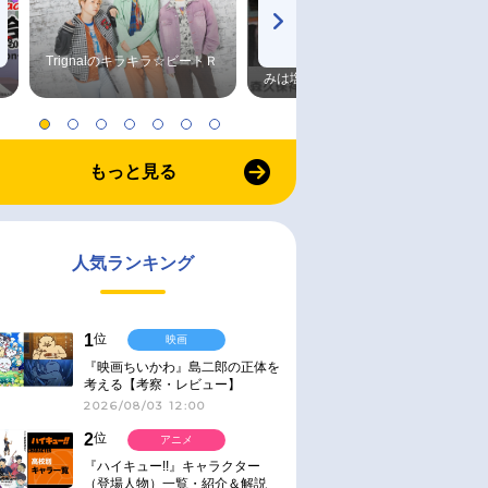
Trignalのキラキラ☆ビートＲ
森久保祥太郎×浪川大輔 つま
みは塩だけ
もっと見る
人気ランキング
1
位
映画
『映画ちいかわ』島二郎の正体を
考える【考察・レビュー】
2026/08/03 12:00
2
位
アニメ
『ハイキュー!!』キャラクター
（登場人物）一覧・紹介＆解説