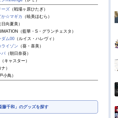
リーズ
（戦場ヶ原ひたぎ）
どか☆マギカ
（暁美ほむら）
（日向夏美）
ANIMATION（藍華・S・グランチェスタ）
ダム00
（ルイス・ハレヴィ）
ホライゾン
（葵・喜美）
ンパ
（朝日奈葵）
（キャスター）
ヨナ）
戸小鳥）
斎藤千和」のグッズを探す