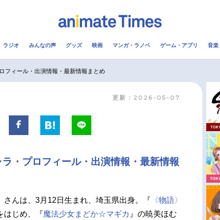
ラジオ
みんなの声
グッズ
映画
マンガ・ラノベ
ゲーム・アプリ
音楽
メ
声優
ラジオ
み
ロフィール・出演情報・最新情報まとめ
更新：2026-05-07
コスプレ
2.5次元
配信
アニメ映画一覧
今期アニメ曜日別一覧
実写化映画一覧
春アニメ
ャラ・プロフィール・出演情報・最新情報
男性声優/女性声優一覧
夏アニメ
FOLLOW US
）さんは、3月12日生まれ、埼玉県出身。『
〈物語〉
をはじめ、『
魔法少女まどか☆マギカ
』の暁美ほむ