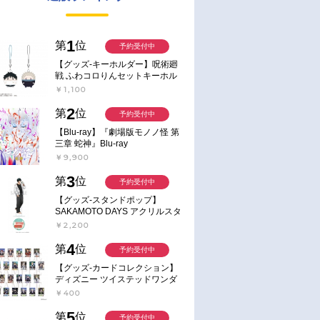
1
第
位
予約受付中
【グッズ-キーホルダー】呪術廻
戦 ふわコロりんセットキーホル
ダー【アニメイト特典付】
￥1,100
2
第
位
予約受付中
【Blu-ray】『劇場版モノノ怪 第
三章 蛇神』Blu-ray
￥9,900
3
第
位
予約受付中
【グッズ-スタンドポップ】
SAKAMOTO DAYS アクリルスタ
ンド～Sunny Afternoon～ 4.南雲
￥2,200
4
第
位
予約受付中
【グッズ-カードコレクション】
ディズニー ツイステッドワンダ
ーランド ランダムカードコレク
￥400
ション クラブ・ウェアver.
5
第
位
予約受付中