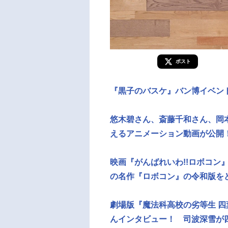
ポスト
『黒子のバスケ』バン博イベン
悠木碧さん、斎藤千和さん、岡
えるアニメーション動画が公開
映画『がんばれいわ!!ロボコン
の名作『ロボコン』の令和版をど
劇場版『魔法科高校の劣等生 四
んインタビュー！ 司波深雪が