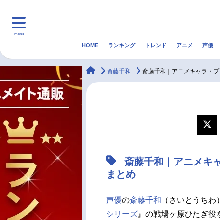
menu
HOME
ランキング
トレンド
アニメ
声優
HOME
ランキング
アニ
animateTimes
斎藤千和
斎藤千和｜アニメキャラ・プ
マンガ・ラノベ
ゲーム・アプリ
音楽
最新記事一覧
アニメ記事一覧
斎藤千和｜アニメキ
声優記事一覧
まとめ
声優
の
斎藤千和
（さいとうちわ
シリーズ
』の戦場ヶ原ひたぎ役