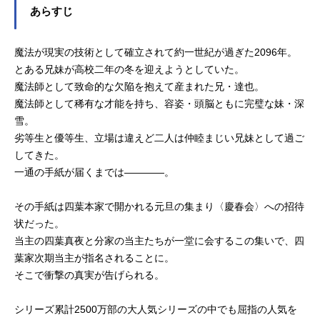
あらすじ
魔法が現実の技術として確立されて約一世紀が過ぎた2096年。
とある兄妹が高校二年の冬を迎えようとしていた。
魔法師として致命的な欠陥を抱えて産まれた兄・達也。
魔法師として稀有な才能を持ち、容姿・頭脳ともに完璧な妹・深
雪。
劣等生と優等生、立場は違えど二人は仲睦まじい兄妹として過ご
してきた。
一通の手紙が届くまでは――――。
その手紙は四葉本家で開かれる元旦の集まり〈慶春会〉への招待
状だった。
当主の四葉真夜と分家の当主たちが一堂に会するこの集いで、四
葉家次期当主が指名されることに。
そこで衝撃の真実が告げられる。
シリーズ累計2500万部の大人気シリーズの中でも屈指の人気を