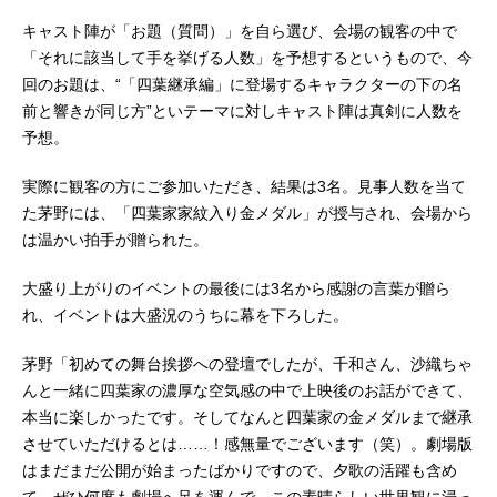
キャスト陣が「お題（質問）」を自ら選び、会場の観客の中で
「それに該当して手を挙げる人数」を予想するというもので、今
回のお題は、“「四葉継承編」に登場するキャラクターの下の名
前と響きが同じ方”といテーマに対しキャスト陣は真剣に人数を
予想。
実際に観客の方にご参加いただき、結果は3名。見事人数を当て
た茅野には、「四葉家家紋入り金メダル」が授与され、会場から
は温かい拍手が贈られた。
大盛り上がりのイベントの最後には3名から感謝の言葉が贈ら
れ、イベントは大盛況のうちに幕を下ろした。
茅野「初めての舞台挨拶への登壇でしたが、千和さん、沙織ちゃ
んと一緒に四葉家の濃厚な空気感の中で上映後のお話ができて、
本当に楽しかったです。そしてなんと四葉家の金メダルまで継承
させていただけるとは……！感無量でございます（笑）。劇場版
はまだまだ公開が始まったばかりですので、夕歌の活躍も含め