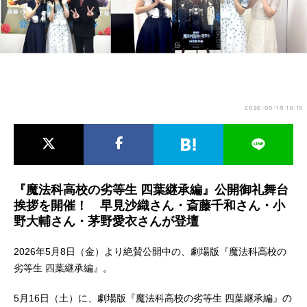
アニメ映画一覧
実写化映画一覧
今期アニメ曜日別一覧
春アニメ
夏アニメ
2026-05-18 16:15
秋アニメ
冬アニメ
男性声優/女性声優一覧
FOLLOW US
『魔法科高校の劣等生 四葉継承編』公開御礼舞台
挨拶を開催！ 早見沙織さん・斎藤千和さん・小
野大輔さん・茅野愛衣さんが登壇
2026年5月8日（金）より絶賛公開中の、劇場版『魔法科高校の
劣等生 四葉継承編』。
5月16日（土）に、劇場版『魔法科高校の劣等生 四葉継承編』の