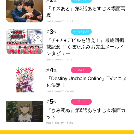
『キスあと』第3話あらすじ＆場面写
真
2026-08-07 14:45
3
第
位
マンガ・ラノベ
『チ●チ●デビルを追え！』最終回掲
載記念！ くぼたふみお先生メールイ
ンタビュー
2026-08-07 12:15
4
第
位
アニメ
『Destiny Unchain Online』TVアニメ
化決定！
2026-08-07 00:00
5
第
位
アニメ
『きみ死ぬ』第6話あらすじ＆場面カ
ット
2026-08-07 13:05