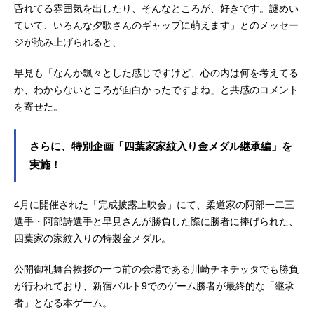
昏れてる雰囲気を出したり、そんなところが、好きです。謎めい
ていて、いろんな夕歌さんのギャップに萌えます」とのメッセー
ジが読み上げられると、
早見も「なんか飄々とした感じですけど、心の内は何を考えてる
か、わからないところが面白かったですよね」と共感のコメント
を寄せた。
さらに、特別企画「四葉家家紋入り金メダル継承編」を
実施！
4月に開催された「完成披露上映会」にて、柔道家の阿部一二三
選手・阿部詩選手と早見さんが勝負した際に勝者に捧げられた、
四葉家の家紋入りの特製金メダル。
公開御礼舞台挨拶の一つ前の会場である川崎チネチッタでも勝負
が行われており、新宿バルト9でのゲーム勝者が最終的な「継承
者」となる本ゲーム。