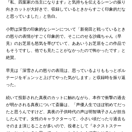
『私、四葉家の当主になります』と気持ちを伝えるシーンの振り
向きカットが大好きで、収録しているときからすごく印象的だな
と思っていました」と告白。
小野は深雪の印象的なシーンについて「新発田と戦っているとき
の怒りの表情がすごく印象的で。そこにのせる沙織ちゃん（早
見）のお芝居も怒気を帯びていて、ああいうお芝居をこの作品で
もそうですし、他でも見たことがなかったので怖かったです」と
絶賛。
早見は「深雪さんの怒りの表現は、思っているよりももっとボル
テージをギュンッと上げてやった気がします」と収録時を振り返
った。
続いて投影された真夜のカットに触れながら、本作で衝撃の過去
が明かされる真夜について斎藤は、「声優人生でほぼ初めてだっ
たと思うんですけど、真夜の子供時代の声は明智璃子さんが担当
したんです。女性のキャラクターって、小さい頃だったり過去も
そのまま演じることが多いので、役者として『ネクストステー