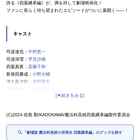
誇る《四葉継承編》が、満を持して劇場映画化！
ファンに長らく待ち望まれたエピソードがついに幕開く――！
キャスト
司波達也：
中村悠一
司波深雪：
早見沙織
四葉真夜：
斎藤千和
新発田勝成：
小野大輔
津久葉夕歌：
茅野愛衣
黒羽文弥：
加藤英美里
黒羽亜夜子：
内田真礼
桜井水波：
安野希世乃
堤琴鳴：
若山詩音
(C)2024 佐島 勤/KADOKAWA/魔法科高校四葉継承編製作委員会
堤奏太：
梅田修一朗
「劇場版 魔法科高校の劣等生 四葉継承編」のグッズを探す