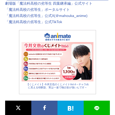
劇場版「魔法科高校の劣等生 四葉継承編」公式サイト
「魔法科高校の劣等生」ポータルサイト
「魔法科高校の劣等生」公式X(＠mahouka_anime)
「魔法科高校の劣等生」公式TikTok
【くじメイト】今井文也のくじメイトVol.4～チャラめ
に見える幼馴染、実は一途で独占欲が強いんです～