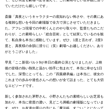
て、ぜひ何度も劇場へ足を運んで、この素晴らしい世界観に浸っ
ていただけたら嬉しいです」
斎藤「真夜というキャラクターの底知れない怖さや、その裏にあ
る複雑な想いを今回の劇場版で全力で演じさせていただきまし
た。アフレコ現場での中村くんとのやり取りや、監督たちのこだ
わりが、この素晴らしい「総合芸術」として結実しているのを観
て、私自身も本当に感動しています。ぜひ、1度と言わず、2度3
度と、真夜様の余韻に浸りに（笑）劇場へお越しください。あり
がとうございました」
早見「ここ新宿バルト9が本日の最終公演となりましたが、上映
後の皆様の熱い熱気と温かい拍手に包まれて、本当に幸せな1日
でした。深雪にとっても、この『四葉継承編』は本当に、彼女の
これまでの歩みや達也さんへの想いが全て詰まった、とても大切
なエピソードです。
新しく参加された茅野さん、小野さんたちの素晴らしいお芝居も
加わり、本当に密度の濃い、見どころ満載の劇場版になっていま
す。ぜひ、お友達や周りの方にも「魔法科、すごいことになって