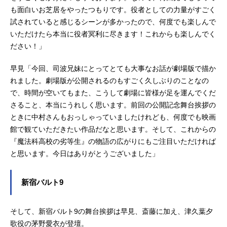
も面白いお芝居をやったつもりです。役者としての力量がすごく
試されていると感じるシーンが多かったので、何度でも楽しんで
いただけたら本当に役者冥利に尽きます！これからも楽しんでく
ださい！」
早見「今回、司波兄妹にとってとても大事なお話が劇場版で描か
れました。劇場版が公開されるのもすごく久しぶりのことなの
で、時間が空いてもまた、こうして劇場に皆様が足を運んでくだ
さること、本当にうれしく思います。前回の公開記念舞台挨拶の
ときに中村さんもおっしゃっていましたけれども、何度でも映画
館で観ていただきたい作品だなと思います。そして、これからの
『魔法科高校の劣等生』の物語の広がりにもご注目いただければ
と思います。今日はありがとうございました」
新宿バルト9
そして、新宿バルト9の舞台挨拶は早見、斎藤に加え、津久葉夕
歌役の茅野愛衣が登壇。