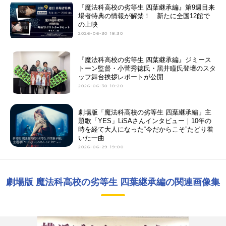
『魔法科高校の劣等生 四葉継承編』第9週目来
場者特典の情報が解禁！ 新たに全国12館で
の上映
2026-06-30 18:30
『魔法科⾼校の劣等⽣ 四葉継承編』ジミース
トーン監督・⼩菅秀徳氏・⿊井瞳氏登壇のスタ
ッフ舞台挨拶レポートが公開
2026-06-30 18:20
劇場版「魔法科高校の劣等生 四葉継承編」主
題歌「YES」LiSAさんインタビュー｜10年の
時を経て大人になった“今だからこそ”たどり着
いた一曲
2026-06-29 19:00
劇場版 魔法科高校の劣等生 四葉継承編の関連画像集