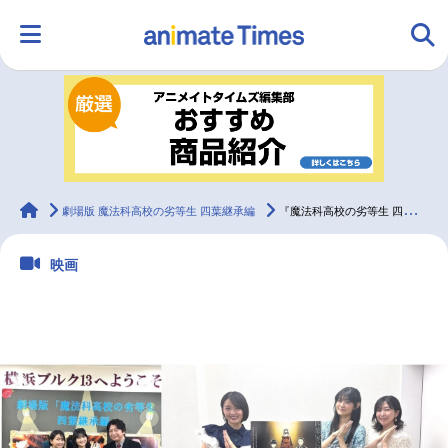
HOME
ランキング
アニメ
声優
ラジオ
みんなの声
グッズ
映画
animateTimes
劇場版 魔法科高校の劣等生 四葉継承編
『魔法科高校の劣等生 四葉継承編』公開御礼舞台挨拶公式レポート！
映画
マンガ・ラノベ
ゲーム・アプリ
音楽
コスプレ
2.5次元
配信・Vtuber
トレンド
無料マンガ
最新記事一覧
アニメ記事一覧
声優記事一覧