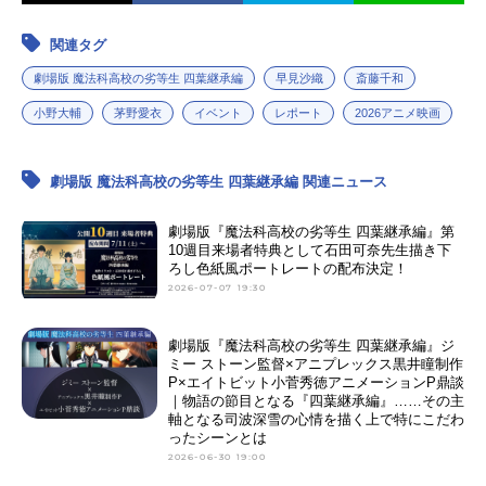
関連タグ
劇場版 魔法科高校の劣等生 四葉継承編
早見沙織
斎藤千和
小野大輔
茅野愛衣
イベント
レポート
2026アニメ映画
劇場版 魔法科高校の劣等生 四葉継承編 関連ニュース
劇場版『魔法科高校の劣等生 四葉継承編』第
10週目来場者特典として石田可奈先生描き下
ろし色紙風ポートレートの配布決定！
2026-07-07 19:30
劇場版『魔法科高校の劣等生 四葉継承編』ジ
ミー ストーン監督×アニプレックス黒井瞳制作
P×エイトビット小菅秀徳アニメーションP鼎談
｜物語の節目となる『四葉継承編』……その主
軸となる司波深雪の心情を描く上で特にこだわ
ったシーンとは
2026-06-30 19:00