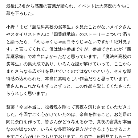
最後に3名から感謝の言葉が贈られ、イベントは大盛況のうちに
幕を下ろした。
小野「まだ『魔法科高校の劣等生』を見たことがないメイクさん
やスタイリストさんに『四葉継承編』のストーリーについて滔々
と語ったら、『めちゃくちゃ面白そうじゃないですか！絶対見ま
す』と言ってくれて。僕は途中参加ですが、参加できたのが『四
葉継承編』で本当によかったなと思っています。『魔法科高校の
劣等生』の集大成であり、いろんな謎が解けていって、ここから
またさらなる広がりを見せていくのではないかという、そんな期
待感の込められた、本当に素晴らしい作品だなと思っています。
皆さんもこれからもずっとずっと、この作品を愛してくださった
らうれしく思います」
斎藤「今回本当に、役者魂を削って真夜を演じさせていただきま
した。今回すごく心がけていたのは、余白を作ること。お芝居の
間に余白を作って、皆さんがどう考えるかで、真夜の言葉が本当
なのか嘘なのか、いろんな多面的な見方ができるようにすること
をすごく心がけたつもりでおります。なので、何回見てもらって