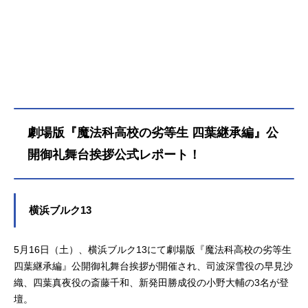
り〈慶春会〉への招待状だった。当
主の四葉真夜と分家の当主たちが一
堂に会するこの集いで、四葉家次期
当主が指名されることに。そこで衝
撃の真実が告げられる。シリーズ累
計2500万部の大人気シリーズの中で
も屈指の人気を誇る《四葉継承編》
が、満を持して劇場映画化！ファン
劇場版『魔法科高校の劣等生 四葉継承編』公
に長らく待ち望まれたエピソードが
ついに幕開く――！作品名劇場版魔
開御礼舞台挨拶公式レポート！
法科高校の劣等生四葉継承編放送形
態劇場版アニメシリーズ魔法科高校
の劣等生スケジュール2026年5月8日
横浜ブルク13
（金）キャスト司波達也：中村悠一
司波深雪：早見沙織四葉真夜：斎藤
千和新発田勝成：小野大輔津久葉夕
5月16日（土）、横浜ブルク13にて劇場版『魔法科高校の劣等生
歌：茅野愛衣黒羽文弥：加藤英美里
四葉継承編』公開御礼舞台挨拶が開催され、司波深雪役の早見沙
黒羽亜夜子：内田真礼桜井水波：安
織、四葉真夜役の斎藤千和、新発田勝成役の小野大輔の3名が登
野希世乃堤琴鳴：若山詩音堤奏太：
壇。
梅田修一朗スタッフ原作：佐島勤