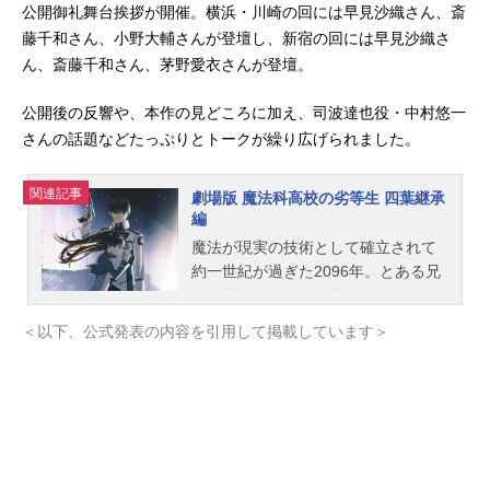
公開御礼舞台挨拶が開催。横浜・川崎の回には早見沙織さん、斎
藤千和さん、小野大輔さんが登壇し、新宿の回には早見沙織さ
ん、斎藤千和さん、茅野愛衣さんが登壇。
公開後の反響や、本作の見どころに加え、司波達也役・中村悠一
さんの話題などたっぷりとトークが繰り広げられました。
関連記事
劇場版 魔法科高校の劣等生 四葉継承
編
魔法が現実の技術として確立されて
約一世紀が過ぎた2096年。とある兄
妹が高校二年の冬を迎えようとして
いた。魔法師として致命的な欠陥を
＜以下、公式発表の内容を引用して掲載しています＞
抱えて産まれた兄・達也。魔法師と
して稀有な才能を持ち、容姿・頭脳
ともに完璧な妹・深雪。劣等生と優
等生、立場は違えど二人は仲睦まじ
い兄妹として過ごしてきた。一通の
手紙が届くまでは――――。その手
紙は四葉本家で開かれる元旦の集ま