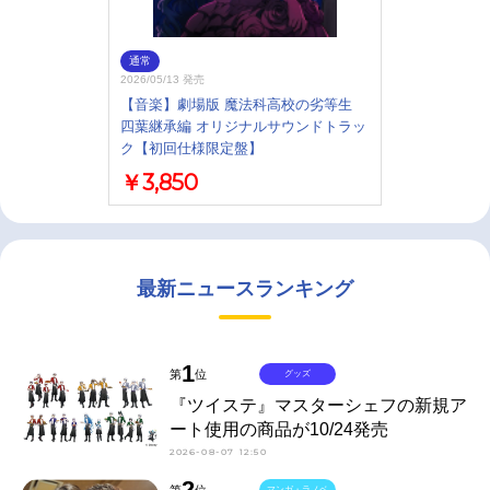
通常
2026/05/13 発売
【音楽】劇場版 魔法科高校の劣等生
四葉継承編 オリジナルサウンドトラッ
ク【初回仕様限定盤】
￥3,850
最新ニュースランキング
1
第
位
グッズ
『ツイステ』マスターシェフの新規ア
ート使用の商品が10/24発売
2026-08-07 12:50
2
第
位
マンガ・ラノベ