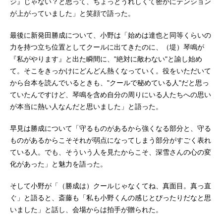
ジ』じゃない？と思って、ちょっとうれしくて密かにテンション
が上がっていました」と笑顔で語った。
最後に新発田勝成について、小野は「始めは達也と同等くらいの
力を持つ立ち位置としてクールに出てきたのに、（堤）琴鳴が
『私がやります』と出た瞬間に、"絶対に敵わない"と諭し始め
て。そこをきっかけにどんどん熱くなっていく。役をいただいて
から台本を読んでいるときも、"クールで秘めている人"だと思っ
ていたんですけど、琴鳴を含め自分の周りにいる人たちへの思い
が本当に熱い人なんだと思いました」と語った。
早見は勝成について「守るものがあるから強くなる部分と、守る
ものがあるからこそそれが弱点になってしまう部分がすごく表れ
ている人。でも、そういう人を見たからこそ、深雪さんの心の変
化があった」と魅力を語った。
そして小野が「（勝成は）クールじゃなくてね、真面目。真っ直
ぐ」と語ると、斎藤も「私も小野くんの感じとぴったりだなと思
いました」と話し、会場からは拍手が贈られた。