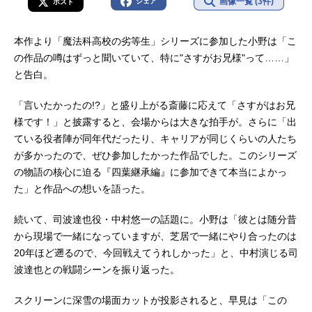
画像一覧 (3件)
シェア
ポスト
本作より「魔法科高校の劣等生」シリーズに参加した小野は「こ
の作品の噂はずっと聞いていて、特に"さすがお兄様"って……」
と告白。
「言いたかったの!?」と盛り上がる斎藤に応えて「さすがはお兄
様です！」と披露すると、会場からは大きな拍手が。さらに「出
ている役者陣が同年代だったり、キャリアが同じくらいの人たち
が多かったので、ぜひ参加したかった作品でした。このシリーズ
の物語の核心に迫る『四葉継承編』に参加できて本当によかっ
た」と作品への想いを語った。
続いて、司波達也役・中村悠一の話題に。小野は「彼とは随分昔
から現場で一緒になっていますが、芝居で一緒にやり合ったのは
20年ほど遡るので、今回戦えてうれしかった」と、中村演じる司
波達也との戦闘シーンを振り返った。
スクリーンに深雪の場面カットが投影されると、早見は「この