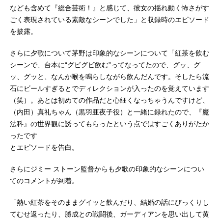
なども含めて『総合芸術！』と感じて、彼女の揺れ動く怖さがす
ごく表現されている素敵なシーンでした」と収録時のエピソード
を披露。
さらに夕歌について茅野は印象的なシーンについて「紅茶を飲む
シーンで、台本に“グビグビ飲む”ってなってたので、グッ、グ
ッ、グッと、なんか喉を鳴らしながら飲んだんです。そしたら流
石にビールすぎるとでディレクションが入ったのを覚えています
（笑）。あとは初めての作品だと心細くなっちゃうんですけど、
（内田）真礼ちゃん（黒羽亜夜子役）と一緒に録れたので、『魔
法科』の世界観に誘ってもらったという点ではすごくありがたか
ったです
とエピソードを告白。
さらにジミー ストーン監督からも夕歌の印象的なシーンについ
てのコメントが到着。
「熱い紅茶をそのままグイッと飲んだり、結婚の話にびっくりし
てむせ返ったり、勝成との戦闘後、ガーディアンを思い出して黄