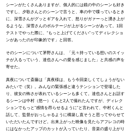
シーンがたくさんありますが、個人的には鏡の中のシーンも好き
ですし、夕歌さんとのシーンで言うと、車の中で喋っているとき
に、深雪さんがグッとギアを入れて、怒りがガァーっと湧き上が
るような、深雪さんのボルテージが上がるシーンがあって。1回
テストでやった際に、“もっと上げてください”ってディレクショ
ンがあったのが印象的です」と回答。
そのシーンについて茅野さんは、「元々持っている想いのスイッ
チが入るっていう、達也さんへの愛を感じました」と共感の声を
寄せた。
真夜について斎藤は「真夜様は、もう今回楽しくてしょうがない
みたいで（笑）。みんなの緊張感と違うテンションで登場した
り、彼女の怖さが表れているシーンも多くて。達也さんとお話す
るシーンは中村（悠一）くんと2人で撮れたんですが、ディレク
ションでもっと”感情を昂らせるように”と言われて、中村くんと
話して、監督がおっしゃるように構築し直そうと思ってやらせて
いただいたんですけど。出来上がった映像を見たらアフレコの時
にはなかったアップのカットが入っていたり、音楽の盛り上がり