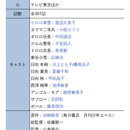
ル
テレビ東京ほか
話数
全307話
ケロロ軍曹
：
渡辺久美子
タママ二等兵：
小桜エツコ
ギロロ伍長：
中田譲治
クルル曹長：
子安武人
ドロロ兵長：
草尾毅
東谷小雪：
広橋涼
キャスト
日向 冬樹：
川上とも子
/
桑島法子
日向 夏美：
斎藤千和
日向 秋：
平松晶子
西澤 桃華：
池澤春菜
アンゴル・モア：
能登麻美子
サブロー：
石田彰
ポール：
藤原啓治
原作：
吉崎観音
（角川書店 月刊少年エース）
総監督：佐藤順一
監督：山本裕介