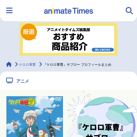
HOME
ランキング
アニメ
声優
ラジオ
みんなの声
グッズ
映画
animateTimes
ケロロ軍曹
『ケロロ軍曹』サブロー プロフィールまとめ
アニメ
マンガ・ラノベ
ゲーム・アプリ
音楽
コスプレ
2.5次元
配信・Vtuber
トレンド
無料マンガ
最新記事一覧
アニメ記事一覧
声優記事一覧