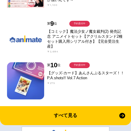
￥1,100
9
第
位
予約受付中
【コミック】魔法少女ノ魔女裁判(2) 発売記
念 アニメイトセット【アクリルスタンド2種
セット購入用シリアル付き】【完全受注生
産】
￥2,684
10
第
位
予約受付中
【グッズ-カード】あんさんぶるスターズ！！
P.A.shots!! Vol.7 Action
￥275
すべて見る