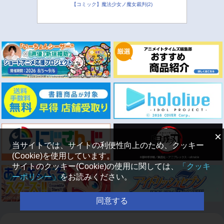
【コミック】魔法少女ノ魔女裁判(2)
×
当サイトでは、サイトの利便性向上のため、クッキー
(Cookie)を使用しています。
サイトのクッキー(Cookie)の使用に関しては、
「クッキ
ーポリシー」
をお読みください。
同意する