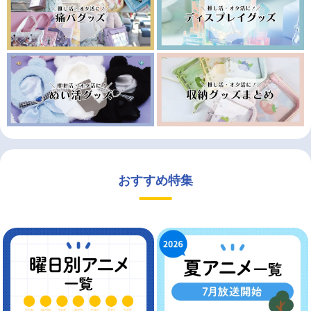
おすすめ特集