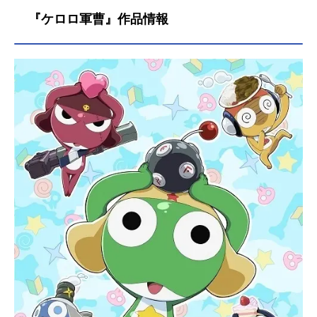
『ケロロ軍曹』作品情報