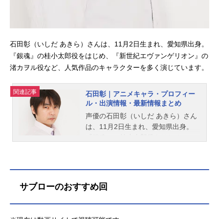
石田彰（いしだ あきら）さんは、11月2日生まれ、愛知県出身。
『銀魂』の桂小太郎役をはじめ、『新世紀エヴァンゲリオン』の
渚カヲル役など、人気作品のキャラクターを多く演じています。
関連記事
石田彰｜アニメキャラ・プロフィー
ル・出演情報・最新情報まとめ
声優の石田彰（いしだ あきら）さん
は、11月2日生まれ、愛知県出身。
『銀魂』の桂小太郎役をはじめ、
『新世紀エヴァンゲリオン』の渚カ
ヲル役など、人気作品のキャラクタ
ーを多く演じています。こちらで
は、石田彰さんのオススメ記事をご
サブローのおすすめ回
紹介！