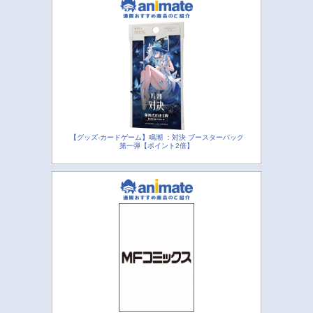
【グッズ-カードゲーム】鳴潮 ：対決 ブースターパック
第一弾【ポイント2倍】