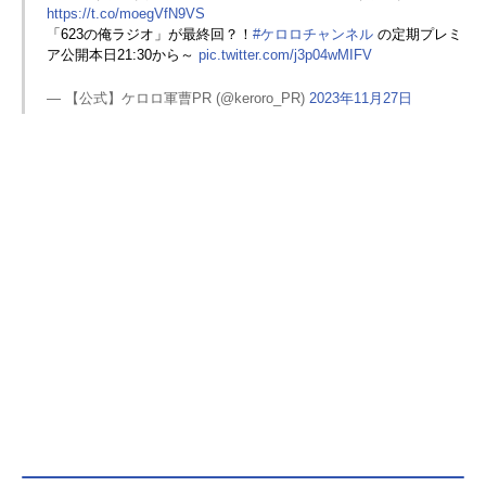
https://t.co/moegVfN9VS
「623の俺ラジオ」が最終回？！
#ケロロチャンネル
の定期プレミ
ア公開本日21:30から～
pic.twitter.com/j3p04wMIFV
— 【公式】ケロロ軍曹PR (@keroro_PR)
2023年11月27日