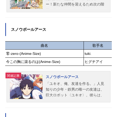
屋雅紀音響効果：上野励音楽：Elem
ジュール2025年4月2日（水）〜2025
ー！​新たな仲間を迎えるため次の階
ents...
年6月18日（水）フジテレビ「＋Ultr
層へ進んだハッコンとラッミスた
a」ほか話数全12話キャストアーサ
ち。だが、そこで待ち受けていたの
ー・レイウィン：藤原夏海グレイ：
はある仲間の裏切りだった。冥府の
古川慎テシア・エラリス：市ノ瀬加
王との最終決戦の中、ハッコンに究
スノウボールアース
那ジャスミン・フレームスワース：
極の選択が迫る。自動販売機に転生
小見川千明レイノルズ：金城大和ア
したハッコンの運命はどうなるの
リス：前田玲奈ダーデン：高橋伸也
か？作品名自動販売機に生まれ変わ
曲名
歌手名
アダム：木村太飛ヘレン：小倉弥優
った俺は迷宮を彷徨う3rdseason放送
アンジェラ：明智璃子シルビア：井
零-zero-(Anime-Size)
tuki.
形態TVアニメシリーズ自動販売機に
澤詩織イライジャ・ナイト：佐藤元
今この胸に滾るのは(Anime-Size)
生まれ変わった俺は迷宮を彷徨うス
ヒグチアイ
ルーカス・ワイクス：千葉翔也スタ
ケジュール2026年4月1日（水）～20
ッフBasedonthecomicseries,created
26年6月24日（水）TOKYOMX・BS
関連記事
byTurtleMeandpublishedbyTapasEnt
スノウボールアース
日テレほか話数全12話キャストハッ
ertainment原作：TurtleMe監督：元
「ユキオ、俺、友達を作る。」人見
コン：福山潤ラッミス：本渡楓ヒュ
永慶太郎構成：鴻野貴光ストーリー
知りの少年・鉄男の唯一の友達は、
ールミ：藍原ことみシュイ：富田美
監...
巨大ロボット〈ユキオ〉。彼らは、
憂ケリオイル：中井和哉フィルミ
宇宙から襲来する銀河怪獣を迎え討
ナ：茅野愛衣熊会長：宮内敦士赤：
つ“救世主”だった。人類の存亡をかけ
山下大輝白：榎木淳弥ミシュエル：
た最終決戦を終え、10年……。地球
江口拓也ミケネ：前田玲奈スコ：井