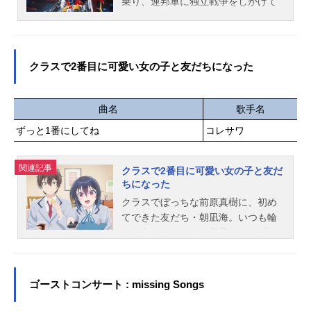
乗り、連邦軍に独立戦争をしかけて
きた。サイド7に住む15歳の少年アム
ロは、ジオン軍の奇襲の中、モビル
スーツ・ガンダムに偶然乗り込み、
敵モビルスーツ・ザクを撃退する。
クラスで2番目に可愛い女の子と友だちになった
避難民を乗せたホワイトベースは、
ジオン軍の追撃をかわし、逃避の旅
を続ける。迫るジオン軍の赤い彗星
曲名
歌手名
シャア。大人はみんな死んだ。生き
ずっと1番にしてね
コレサワ
のびたければ、やるしかない。アム
ロの意志が、ガンダムを飛翔させる!
関連記事
作品名機動戦士ガンダム放送形態TV
クラスで2番目に可愛い女の子と友だ
ちになった
アニメシリーズガンダムシリーズス
ケジュール1979年4月7日（土）～19
クラスでぼっちな前原真樹に、初め
80年1月26日（土）テレビ朝日ほか
てできた友だち・朝凪海。いつも輪
話数全43話キャストアムロ・レイ：
の中心にいて、他の男子からは『ク
古谷徹ブライト・ノア：鈴置洋孝シ
ラスで2番目に可愛い』なんて陰で噂
ャア・アズナブル：池田秀一セイ
されている。ぼっちの自分なんかと
ラ・マス：井上瑤フラウ・ボゥ：鵜
は住む世界が違う――と思いき
ゴーストコンサート : missing Songs
飼るみ子ミライ・ヤシマ：白石冬美
や、、、シリーズ累計160万部突破！
カイ・シデン：古川登志夫ハヤト・
日陰男子と２番目ヒロイン、等身