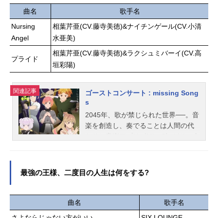
コバヤシ：鈴木清信リュウ・ホセ
大の“友だち”ラブコメ開幕！！作品名
曲名
歌手名
イ：飯塚昭三ララァ・スン：潘恵子
クラスで2番目に可愛い女の子と友だ
Nursing
相葉芹亜(CV.藤寺美徳)&ナイチンゲール(CV.小清
ナレーター：永井一郎スタッフ原
ちになった放送形態TVアニメスケジ
Angel
水亜美)
案：矢立肇原作：富野由悠季総監
ュール2026年4月7日（火）～2026年
督：富野由悠季企画：サンライズア
6月23日（火）TOKYOMX・カンテレ
相葉芹亜(CV.藤寺美徳)&ラクシュミバーイ(CV.高
プライド
ニメーションディレクター・キャラ
ほか話数全12話キャスト前原真樹：
垣彩陽)
クターデザイン：安彦良和メカデザ
石谷春貴朝凪海：石見舞菜香天海
イン：大河原邦男美術設定：中村光
夕：鈴代紗弓新田新奈：長谷川育美
関連記事
ゴーストコンサート : missing Song
毅動画チェック：浜津守特殊効果：
前原真咲：甲斐田裕子朝凪空：伊藤
s
土...
静八木沢美紀：津田美波関望：安田
2045年、歌が禁じられた世界──。音
陸矢前原樹：川田紳司湊京香：天海
楽を創造し、奏でることは人間の代
由梨奈スタッフ原作：たかた（株式
わりに音楽アプリ《MiucS》がその全
会社KADOKAWA角川スニーカー文庫
てを担っていた。少女・相葉芹亜は
刊）キャラクター原案：日向あずり
友人たちと出かけた先で、禁じられ
コミカライズ担当：尾野凛監督：橘
ているはずの歌声を耳にする。歌声
秀樹副監督：柴田匠シリーズ構成・
最強の王様、二度目の人生は何をする?
の先で芹亜が目にしたのは、一人の
脚本：大知慶一郎キャラクターデザ
ゴーストだった。この世の外から顕
イン：滝本祥子服装デザイン：林夏
れた偉人──"グレートゴースト"。霊
菜総作画監督：滝本祥子 林夏菜美
曲名
歌手名
能力者集団──"ＴＥＲＡ"。そして響
術監督：諸熊倫子背景スタジオ：ス
さよならじゃない方がいい
SIX LOUNGE