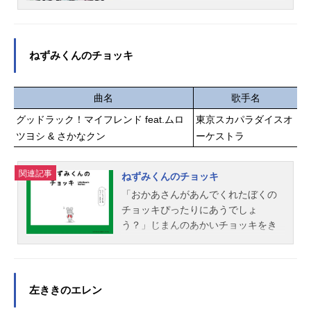
逐・研究する〔ＣＣＧ〕は、あるひ
2015年3月26日（木）TOKYOMXほ
とつの命題を果たすため、実験体集
か話数全12話キャスト金木研：花江
団を新設。――その名は「クインク
夏樹霧嶋董香：雨宮天月山習：宮野
ス」。「まともな人間」ではない彼
真守芳村：菅生隆之笛口雛実：諸星
ねずみくんのチョッキ
らと、佐々木琲世（ささきはいせ）
すみれ西尾錦：浅沼晋太郎霧嶋絢
一等捜査官が“東京（このまち）”で向
都：梶裕貴亜門鋼太朗：小西克幸鈴
き合うものとは――！？「東京喰種√
曲名
歌手名
屋什...
Ａ」の２年後を描く新章、TVアニメ
グッドラック！マイフレンド feat.ムロ
東京スカパラダイスオ
「東京喰種トーキョーグール：re」2
ツヨシ & さかなクン
ーケストラ
018年4月TVアニメ放送スタート！作
品名東京喰種トーキョーグール：re
放送形態TVアニメシリーズ東京喰種
関連記事
ねずみくんのチョッキ
トーキョーグールスケジュール2018
「おかあさんがあんでくれたぼくの
年4月3日（火）～2018年6月19日
チョッキぴったりにあうでしょ
（火）TOKYOMXほか話数全12話キ
う？」じまんのあかいチョッキをき
ャスト佐々木琲世／金木研：花江夏
てうれしそうなねずみくん。そこへ
樹瓜江久生：石川界人不知吟士：内
あひるくんがやってきて「ちょっと
田雄馬六月透：藤原夏海米林才子：
きせてよ」。するとさるくんあしか
佐倉綾音山習：宮野真守カナエ＝フ
くんとつぎつぎにやってきて、あら
左ききのエレン
ォン・ロゼヴァルト：小林ゆうスタ
あらチョッキはどんどんのびていき