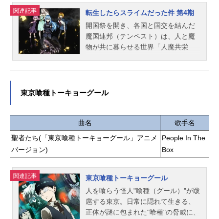
蒼井翔太奥村光舟：内田雄馬結城将
イン/総作画監督：河野敏弥メカデザ
関連記事
司：武内駿輔瀬戸拓馬：山下大輝由
転生したらスライムだった件 第4期
イン：金世俊 モンスターデザイ
井薫：村瀬歩浅田浩文：畠中祐結城
開国祭を開き、各国と国交を結んだ
ン：柳隆太美術監督：藤野真里 色
哲也：細谷佳正小湊亮介：岡本信彦
魔国連邦（テンペスト）は、人と魔
彩設計：野地弘納ＣＧディレクタ
滝川・クリス・優：浪川大輔増子
物が共に暮らせる世界「人魔共栄
ー：本岡宏紀 モーショングラフィ
透：羽多野渉片岡鉄心：東地宏樹落
圏」の実現に向けて歩みだす。種族
ック...
合博光：赤城進太田一義：竹内栄治
の壁を越え、手を取り合い、繁栄し
高島礼：内山夕実成宮鳴：梶裕貴神
ていく魔国連邦（テンペスト）。し
谷カルロス俊樹：KENN白河勝之：保
かし、その裏で魔王リムルの台頭を
東京喰種トーキョーグール
志総一朗山岡陸：熊谷健太郎矢部浩
危険視する者たちがいた。シルトロ
二：宮崎貴宜多田野樹：山谷祥生赤
ッゾ王国五大老の長である元〝勇
松晋二：代永翼国友広重：仲野裕轟
者〟グランベル・ロッゾとその孫
曲名
歌手名
雷市：小野賢章真田俊平：神谷浩史
娘、マリアベル・ロッゾ。支配によ
聖者たち(「東京喰種トーキョーグール」アニメ
People In The
三島優太：鈴木達央秋葉一真：金本
る人類守護を掲げるグランベルとマ
バージョン)
Box
涼輔轟雷蔵：西凜太朗天久光聖：木
リアベルは策謀を巡らせ、リムルと
村良平田原利彦：加藤亮夫千丸浩
激突する。一方、黄金郷エルドラド
二：宮田俊哉（Kis-My-Ft2）卜部昂
では魔王レオンがある目的のために
関連記事
東京喰種トーキョーグール
也：仲村宗悟柳楽宗一：田丸篤志奈
動き出す。人類の守護者である勇者
人を喰らう怪人"喰種（グール）"が跋
良晃司：濱健人スタッフ原作：寺嶋
と、世界を支配する魔王。様々な思
扈する東京。日常に隠れて生きる、
裕二（講談社「週刊少年マガジン」
惑が交錯する中、ひとりの〝勇者〟
正体が謎に包まれた"喰種"の脅威に、
所載）監督...