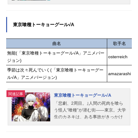
が目覚めようとしていた――。譲れ
人々は恐れを感じ始めていた。読書
ない思いを胸に、リムルの次なる戦
好きの平凡な大学生・カネキは、通
いが始まる。作品名転生したらスラ
い詰める喫茶店「あんていく」に
イムだった件第4期放送形態TVアニ
て、自分の好きな作家・高槻泉の小
東京喰種トーキョーグール√A
メシリーズ転生したらスライムだっ
説を愛読する少女・リゼと出会う。
た件スケジュール2026年4月3日
それが自分の運命を大きく変えるこ
（金）〜日本テレビ・BS11にてキャ
とになるとは知らずに…。人間の命
曲名
歌手名
ストリムル：岡咲美保智慧之王：豊
を奪い、喰い生き永らえる怪人の存
無能(「東京喰種トーキョーグール√A」アニメバー
口めぐみヴェルドラ：前野智昭ベニ
在に疑問と葛藤を抱きつつ、あるべ
osterreich
ジョン)
マル：古川慎シュナ：千本木彩花シ
き世界のあり方を模索する青年の未
オン：M・A・Oソウエイ：江口拓也
季節は次々死んでいく(「東京喰種トーキョーグー
来は――!?作品名東京喰種トーキョ
amazarashi
ハクロウ：大塚芳忠リグルド：山本
ーグール放送形態TVアニメスケジュ
ル√A」アニメバージョン)
兼平ゴブタ：泊明日菜ランガ：小林
ール2014年7月3日（木）～2014年9
親弘ミリム：日高里菜ラミリス：春
月18日（木）TOKYOMXほか話数全1
関連記事
野杏ディア...
東京喰種トーキョーグール√A
2話キャスト金木研：花江夏樹霧嶋董
「悲劇、2周目。｣人間の死肉を喰ら
香：雨宮天神代利世：花澤香菜月山
う怪人“喰種”が潜む街――東京。大学
習：宮野真守芳村：菅生隆之笛口雛
生のカネキは、ある事故がきっかけ
実：諸星すみれ亜門鋼太朗：小西克
で“喰種”の内臓を移植され、半“喰
幸永近英良：豊永利行西尾錦：浅沼
種”となる。人を喰らわば生きていけ
晋太郎四方蓮示：中村悠一ウタ：櫻
ない、だが喰べたくはない。人間