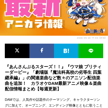
アニメ映画一覧
実写化映画一覧
今期アニメ曜日別一覧
春アニメ
夏アニメ
2026-05-20 17:00【PR】
秋アニメ
冬アニメ
男性声優/女性声優一覧
FOLLOW US
『あんさんぶるスターズ！！』『ウマ娘 プリティ
ーダービー』「劇場版『魔法科高校の劣等生 四葉
継承編』」の関連楽曲など数々のアニソン配信楽
曲を追加！ カラオケDAM最新アニメ映像＆楽曲
配信情報まとめ【毎週更新】
DAMでは、人気作や話題作のテーマソング、キャラクターソン
グに加えて、オープニング、エンディング映像とともに歌うこと