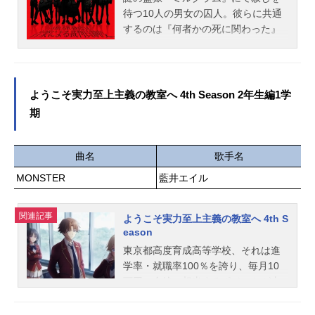
仁 金春智子キャラクターデザイ
当主が指名されることに。そこで衝
待つ10人の男女の囚人。彼らに共通
ン・総作画監督：氷室陽衣装・プロ
撃の真実が告げられる。シリーズ累
するのは『何者かの死に関わった』
ップ・2Dデザイン：佐々木晴也 山
計2500万部の大人気シリーズの中で
こと。――それだけはわかっていま
口愛子 大成麻子3DCGディレクタ
も屈指の人気を誇る《四葉継承編》
す。看守エス、そして視聴者は彼ら
ー：菅友彦色彩...
が、満を持して劇場映画化！ファン
の楽曲から【真相】と【理由】を考
に長らく待ち望まれたエピソードが
察し紐解いていきます。囚人たちの
ようこそ実力至上主義の教室へ 4th Season 2年生編1学
ついに幕開く――！作品名劇場版魔
犯した罪は公開される楽曲によって
期
法科高校の劣等生四葉継承編放送形
少しずつ明らかになっていきます。
態劇場版アニメシリーズ魔法科高校
そして彼らが己の罪に対してどう考
の劣等生スケジュール2026年5月8日
えているかも。すべてを知ること
曲名
歌手名
（金）キャスト司波達也：中村悠一
で、あなたが今まで囚人に対して感
司波深雪：早見沙織四葉真夜：斎藤
MONSTER
藍井エイル
じていた愛着に似た印象は反転する
千和新発田勝成：小野大輔津久葉夕
かもしれません。「過去は過去。今
歌：茅野愛衣黒羽文弥：加藤英美里
の彼らが好きだから大丈夫」「絶対
関連記事
ようこそ実力至上主義の教室へ 4th S
黒羽亜夜子：内田真礼桜井水波：安
に許せない。なぜのうのうと生きて
eason
野希世乃堤琴鳴：若山詩音堤奏太：
いるのか」どちらの反応も人間とし
東京都高度育成高等学校、それは進
梅田修一朗スタッフ原作：佐島勤
て当然のもの。あなたは看守、囚人
学率・就職率100％を誇り、毎月10
（電撃文庫刊）監督：ジミーストー
たちの行末を決める権利がありま
万円の金銭に相当するポイントが支
ン脚...
す。あなたは彼らを――□赦す。 □
給される夢のような学校。しかし、
赦さない。作品名MILGRAMキャスト
その内実は一部の成績優秀者のみが