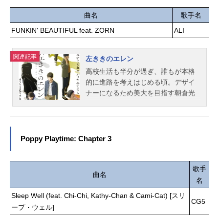
ッフ原作：石田スイ（集英社「週刊
ーー。小さいけれど、だれよりもや
ヤングジャンプ」連載）監督：渡部
さしいねずみくんとたのしい一日の
曲名
歌手名
穏寛脚本・シリーズ構成：御笠ノ忠
はじまりはじまり作品名ねずみくん
FUNKIN' BEAUTIFUL feat. ZORN
ALI
次キャラクターデザイン：中嶋敦子
のチョッキ放送形態TVアニメスケジ
音響監督：原口昇音楽：やまだ豊ア
ュール2026年4月4日（土）〜2026年
ニメーション制作：studioぴえろ（ス
関連記事
6月27日（土）NHKEテレにて話数全
左ききのエレン
タジオぴえろ）アニメーション制作
13話キャストねずみくん：津田健次
高校生活も半分が過ぎ、誰もが本格
協力：studioぴえろ＋（スタジオぴえ
郎ねみちゃん：能登麻美子スタッフ
的に進路を考えはじめる頃。デザイ
ろ）主題歌OP：「asphyxia」Cosh...
原作：なかえよしを 上野紀子
ナーになるため美大を目指す朝倉光
「ねずみくんの絵本」シリーズ（ポ
一は、ある日、美術館の壁に殴り描
プラ社刊）監督：はばらのぶよしキ
きされたグラフィティに衝撃を受け
ャラクターデザイン・CGディレクタ
る。描いたのは、ある出来事をきっ
ー：安田兼盛シリーズ構成：羽良俊
かけに才能を封じ込めてきた、左き
Poppy Playtime: Chapter 3
馬編集：小野寺絵美音響監督：石橋
きの女子高生・山岸エレンだった。
利香音響効果：上野励音響・編集ス
いつしか二人は「描く」ことを通じ
タジオ：アクシ―音楽：Selin制作：
てお互いを認めあい、光一はデザイ
歌手
曲名
Creadom8企画／製作：株式会社ポプ
ナー、エレンは画家への道を歩み始
名
ラ社主題歌「グッドラック！マイフ
めるが――。作品名左ききのエレン
Sleep Well (feat. Chi-Chi, Kathy-Chan & Cami-Cat) [スリ
レンドfeat.ムロツヨシ&さかなクン」
放送形態TVアニメスケジュール2026
CG5
ープ・ウェル]
東京スカパラダイスオーケストラ公
年4月7日（火）～2026年6月30日