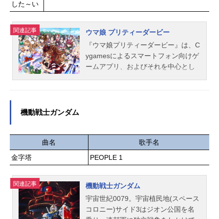
した～い
神永圭佑滝維吹：小林千晃【Knight
s】朱桜司：土田玲央月永レオ：浅沼
晋太郎瀬名泉：伊藤マサミ朔間凛
関連記事
ウマ娘 プリティーダービー
月：山下大輝鳴上嵐：北村諒【Switc
『ウマ娘プリティーダービー』は、C
h】逆先夏目：野島健児青葉つむぎ...
ygamesによるスマートフォン向けゲ
ームアプリ、およびそれを中心とし
たメディアミックスコンテンツ。こ
ちらでは、『ウマ娘プリティーダー
ビー』のキャスト声優、スタッフ、
オススメ記事をご紹介！
機動戦士ガンダム
曲名
歌手名
金字塔
PEOPLE 1
関連記事
機動戦士ガンダム
宇宙世紀0079。宇宙植民地(スペース
コロニー)サイド3はジオン公国を名