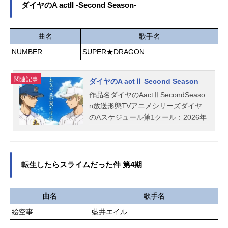
に帰還した鉄男が目にしたのは雪と
澤詩織ペル：芹澤優ショート：徳井
ダイヤのA actII -Second Season-
氷に覆われた大地、凍結地球〈スノ
青空ヘブイ：松岡禎丞キコユ：高橋
ウボールアース〉だった！変わり果
李依スルリィム：白石涼子ピティ
てた景色の中、ユキオとの“約束”を胸
曲名
歌手名
ー：明坂聡美灰：矢吹真央スタッフ
に、鉄男は未知の世界を歩き始める-
原作：昼熊「自動販売機に生まれ変
NUMBER
SUPER★DRAGON
-。作品名スノウボールアース放送形
わった俺は迷宮を彷徨う」（角川ス
態TVアニメスケジュール2026年4月3
ニーカー文庫/KADOKAWA）監督：山
関連記事
日（金）～2026年6月26日（金）日
ダイヤのA actⅡ Second Season
本天志シリーズ構成：髙橋龍也キャ
本テレビ系全国30局ネット“FRIDAYA
ラクター原案：憂姫はぐれキャラク
作品名ダイヤのAactⅡSecondSeaso
NIMENIGHT”にて話数全13話キャス
ターデザイン：山内尚樹 酒井孝裕
n放送形態TVアニメシリーズダイヤ
ト流鏑馬鉄男：吉永拓斗ユキオ：平
モンスターデザイン：あきづきりょ
のAスケジュール第1クール：2026年
川大輔乃木蒼：小清水亜美瀧村矧
う総作画...
4月5日（日）～2026年6月28日
音：田村好泉那由他：河西健吾桜井
（日）第2クール：2026年10月～テ
多見哉：大野智敬卯月ゆま：奈良平
レビ東京ほかキャスト沢村栄純：逢
愛実甲乙一：永瀬アンナ西園寺真
坂良太降谷暁：島﨑信長御幸一也：
転生したらスライムだった件 第4期
琴：森永千才赤城莉子：河瀬茉希相
櫻井孝宏倉持洋一：浅沼晋太郎小湊
模逸石：杉田智和スタッフ原作：辻
春市：花江夏樹川上憲史：下野紘前
次夕日郎「スノウボールアース」
園健太：田尻浩章白州健二郎：下妻
曲名
歌手名
（小学館「月刊！スピリッツ連載）
由幸麻生尊：村田太志渡辺久志：石
絵空事
藍井エイル
監督：境宗久副監督：岩田健志シリ
田彰金丸信二：松岡禎丞東条秀明：
ーズ構成：村越繁キャラクターデザ