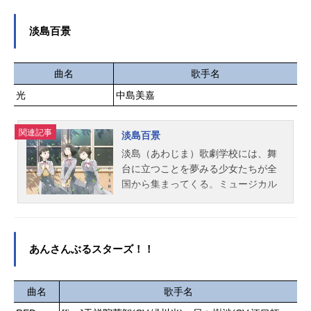
X・MBSほか話数全12話キャスト浅
せております。アプリゲーム『アイ
葱優希也：石川界人桜みく：伊藤美
ドルマスターミリオンライブ！シア
淡島百景
来浅葱若菜：丸岡和佳奈東雲匡琉：
ターデイズ』も現在好評配信中で
子安武人花葉雛子：小倉唯萌木菜
す。作品名アイドルマスターミリオ
月：本渡楓千草駆流：福山潤白百合
ンライブ！シリーズTHEIDOLM＠ST
曲名
歌手名
風音：七瀬彩夏スタッフ原作：堂本
ERキャスト天海春香：中村繪里子最
光
中島美嘉
裕貴「愛してるゲームを終わらせた
上静香：田所あずさ伊吹翼：Machico
い」(小学館「サンデーうぇぶり」連
エミリースチュアート：郁原ゆう大
載）監督：谷東シリーズ構成・脚
関連記事
神環：稲川英里北上麗花：平山笑美
淡島百景
本：大知慶一郎キャラクターデザイ
北沢志保：雨宮天木下ひなた：田村
淡島（あわじま）歌劇学校には、舞
ン：福地友樹サブキャラクターデザ
奈央高坂海美：上田麗奈桜守歌織：
台に立つことを夢みる少女たちが全
イン：谷川亮介 杉村友和プロップ
香里有佐佐竹美奈子：大関英里篠宮
国から集まってくる。ミュージカル
デザイン：杉村友和美術監督：西山
可憐：近藤唯島原エレナ：角元明日
スターに憧れて入学した、新入生の
正紀色彩設計...
香ジュリア：愛美白石紬：南早紀周
若菜。親友の思いを背負って学び続
防桃子：渡部恵子高山紗代子：駒形
ける、寮長の絹枝。圧倒的な存在感
友梨田中琴葉：種田梨沙天空橋朋
を放つ、美しき特待生の絵美。彼女
あんさんぶるスターズ！！
花：小岩井ことり徳川まつり：諏訪
に憧れ、妬み、視線を求め続けた桂
彩花所恵美：藤井ゆきよ豊川風花：
子とその家族――。彼女たちのかけ
末柄里恵中谷育：原嶋あかり永吉
がえのない日々が、人物の視点を変
曲名
歌手名
昴：斉藤佑圭七尾百合子：伊藤美来
え、交錯しながらゆるやかに繋がっ