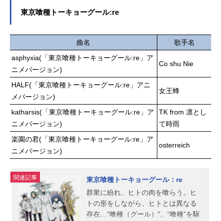
井孝宏スタッフ原作：石田スイ（集
と“喰種”の狭間で、もがき苦しむカネ
英社「週刊ヤングジャンプ」連載
東京喰種トーキョーグール:re
キ。どちらの世界にも「居場所」が
中）監督：森田修平シリーズ構成：
無い、そんな彼を受け入れたのは“喰
御笠ノ忠次キャラクターデザイン：
種”芳村が経営する喫茶店「あんてい
曲名
歌手名
三輪和宏音響監督：原口昇音楽：や
く」だった。そしてカネキは自ら
まだ豊アニメーション制作：studioぴ
asphyxia(「東京喰種トーキョーグール:re」ア
が“喰種”と人間、ふたつの世界に「居
Co shu Nie
えろ（スタジオぴえろ）主題歌OP：
ニメバージョン)
場所」を持てる唯一人の存在である
「unravel」TKfrom凛として時雨E
HALF(「東京喰種トーキョーグール:re」アニ
と知る。互いが歪めた世界を正すた
D：「聖者たち...
女王蜂
め、カネキは“喰種”と人間の想いが交
メバージョン)
錯する迷宮へと立ち入るが…。――
katharsis(「東京喰種トーキョーグール:re」ア
TK from 凛とし
僕は“喰種”だ――全てを守れる「強
ニメバージョン)
て時雨
さ」を欲したカネキが取った究極の
楽園の君(「東京喰種トーキョーグール:re」ア
選択は、自らの人間的な部分を葬
osterreich
り“喰種”として生きることだった。走
ニメバージョン)
り出してしまった決意。暴走する優
しさ。「強さ」の果てに、カネキが
関連記事
東京喰種トーキョーグール：re
見たものとは…？作品名東京喰種ト
群衆に紛れ、ヒトの肉を喰らう。ヒ
ーキョーグール√A放送形態TVアニメ
トの形をしながら、ヒトとは異なる
シリーズ東京喰種トーキョーグール
存在…“喰種（グール）”。“喰種”を駆
スケジュール2015年1月8日（木）～