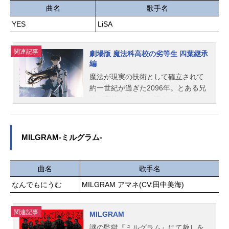
強が全然できないポンコツ風紀委員
曲名
歌手名
だった！正反対な二人だったが、お
YES
LiSA
互いを知っていくことで次第に距離
が縮まっていく。桜大門くんと微笑
ちゃん、二人の出会いから始まる青
関連記事
劇場版 魔法科高校の劣等生 四葉継承
春のお話――。作品名ポンコツ風紀
編
委員とスカート丈が不適切なJKの話
魔法が現実の技術として確立されて
放送形態TVアニメスケジュール2026
約一世紀が過ぎた2096年。とある兄
年4月6日（月）～2026年6月22日
妹が高校二年の冬を迎えようとして
（月）TOKYOMX・BS朝日ほか話数
いた。魔法師として致命的な欠陥を
全12話キャスト桜大門統悟：榎木淳
抱えて産まれた兄・達也。魔法師と
弥小日向微笑：明智璃子出淵遊：堂
して稀有な才能を持ち、容姿・頭脳
MILGRAM-ミルグラム-
島颯人月島聖一：福山潤秋名素子：
ともに完璧な妹・深雪。劣等生と優
伊藤ゆいな田崎類：福原綾香大和撫
等生、立場は違えど二人は仲睦まじ
子：甲斐田裕子古郡薫：稲田徹スタ
い兄妹として過ごしてきた。一通の
曲名
歌手名
ッフ原作：横田卓馬『ポンコツ風紀
手紙が届くまでは――――。その手
なんでもにうむ
MILGRAM アマネ(CV:田中美海)
委員とスカート丈が不適切なJKの
紙は四葉本家で開かれる元旦の集ま
話』（講談社「月刊少年シリウス」
り〈慶春会〉への招待状だった。当
連載）監督：岩永大慈シリーズ構
主の四葉真夜と分家の当主たちが一
関連記事
MILGRAM
成・脚本：横谷昌宏脚本：大西雄
堂に会するこの集いで、四葉家次期
謎の監獄『ミルグラム』にて赦しを