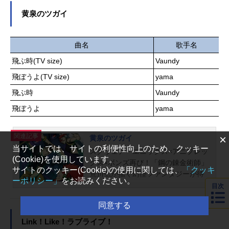
エス：天海由梨奈ジャッカローブ：
好待遇を受けられる実力至上主義の
黄泉のツガイ
福山潤ハルカ／櫻井遥：堀江瞬ユノ
学校であった。1年生3学期にCクラ
／樫木優乃：相坂優歌フータ／梶山
スへと昇格した綾小路たちだった
風汰：ランズベリー・アーサームウ
が、1学年最終特別試験の結果、Aク
曲名
歌手名
／楠夢羽：香里有佐シドウ／桐崎獅
ラスに惜敗し、再びDクラスへと降
飛ぶ時(TV size)
Vaundy
童：仲村宗悟マヒル／椎奈真昼：岡
格。2年生はDクラスからの再スター
咲美保カズイ／椋原一威：竹内良太
飛ぼうよ(TV size)
トとなった。春休みを経て、綾小路
yama
アマネ／桃瀬遍：田中美海ミコト／
は軽井沢と恋人関係となり、堀北は
飛ぶ時
Vaundy
榧野尊：花江夏樹コトコ／杠琴子：
優秀な兄・学にあこがれていた自分
愛美スタッフSTORY/AUTHOR：山
飛ぼうよ
yama
と決別。少しずつ人間関係が変化す
中拓也SOUNDPRODUCER：DECO*
る中で、2年生へと進級する。綾小路
27 RockwellARTD...
たち新2年生の最初の特別試験は、新
関連記事
×
黄泉のツガイ
入生とパートナーを組んで行う筆記
当サイトでは、サイトの利便性向上のため、クッキー
スクウェア・エニックス×アニプレッ
試験。しかし、新入生の中には、月
(Cookie)を使用しています。
クス×ボンズ再び！「鋼の錬金術師」
城が手配したホワイトルームからの
サイトのクッキー(Cookie)の使用に関しては、
「クッキ
荒川弘が描く幻怪ファンタジーが待
刺客が紛れており――。学年を超え
ーポリシー」
をお読みください。
望のTVアニメ化決定！国内外から今
目次
た新たな関係が呼ぶのは、嵐か凪
なお熱い支持を得る名作「鋼の錬金
か。2年目の学校生活の幕が今、切っ
同意する
術師」の荒川弘が描く最新作にし
て落とされる。作品名ようこそ実力
て、月刊「少年ガンガン」にて大好
Link！Like！ラブライブ！
至上主義の教室へ4thSeason放送形