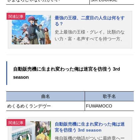
く──"憑依鎮魂歌"。「これは、私が
タジオ天神色彩設計：月野えりか3D
ゴーストになるまでの物語。」作品
監督：齋藤威志3DCGスタジオ：ワイ
名ゴーストコンサート:missingSongs
関連記事
ヤード撮影監督：柳田貴志撮影スタ
最強の王様、二度目の人生は何をす
放送形態TVアニメスケジュール2026
る？
ジオ：EXPLOSION音響監督：土屋雅
年4月5日（日）～2026年6月21日
紀音...
史上最強の王様・グレイ。比類のな
（日）TOKYOMX・BS朝日・関西テ
い力・富・名声すべてを持つ一方、
レビほか話数全12話キャスト相葉芹
冷酷無情な彼に寄り添う者はおら
亜：藤寺美徳西園寺楓：小鹿なお村
ず、彼もまた信頼できる者は誰一人
山朱莉：櫻井みゆき市川瑠衣：安雪
いなかった──。ある日、グレイ王は
璃青木凛空：佐藤聡美雪庭：日野聡
突然の死を遂げてしまい、無力な赤
自動販売機に生まれ変わった俺は迷宮を彷徨う 3rd
葉哲：入野自由MiucS（ミウクス）：
子・アーサーとして魔法世界に転生
season
陶山恵実里クレオパトラ：日高里菜
してしまう。そこでは自身を愛して
オデッセウス：寿美菜子スタッフ原
くれる家族や仲間に囲まれ、再び赤
案：上松範康原作：UNISON Projec
子から成長していく日々に、前世と
曲名
歌手名
tMiucS監督・シリーズ構成：神保昌
は異なる喜びを覚えていくアーサ
登キャラクターデザイン：宇井川真
めくるめくランデヴー
FUWAMOCO
ー。そんな時、旅の途中で家族が盗
明美術監督：草間徹也 里見篤美術
賊に襲われてしまい……。愛と冒険
設定：高橋武之 柿本晋吾色彩設
に満ちた“二度目の人生”が始まる─
関連記事
自動販売機に生まれ変わった俺は迷
計：小谷和樹撮影監督：佐藤敦オフ
─！作品名最強の王様、二度目の人生
宮を彷徨う 3rd season
ライン編集：近藤勇二音響監督：土
は何をする？放送形態TVアニメスケ
俺自販機の物語がついに最終章へー