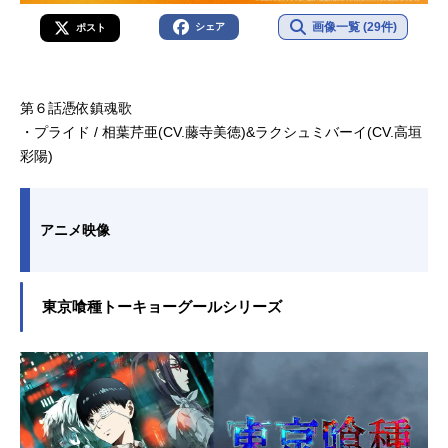
画像一覧 (29件)
シェア
ポスト
第６話憑依鎮魂歌
・プライド / 相葉芹亜(CV.藤寺美徳)&ラクシュミバーイ(CV.高垣
彩陽)
アニメ映像
東京喰種トーキョーグールシリーズ