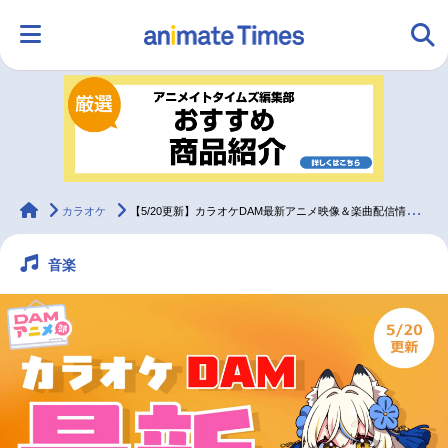
HOME
ランキング
アニメ
声優
ラジオ
みんなの声
グッズ
映画
animateTimes
カラオケ
【5/20更新】カラオケDAM最新アニメ映像＆楽曲配信情報まとめ【毎週更新】
音楽
マンガ・ラノベ
ゲーム・アプリ
音楽
コスプレ
2.5次元
配信・Vtuber
トレンド
無料マンガ
最新記事一覧
アニメ記事一覧
声優記事一覧