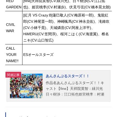
RED
[fine]天祥院英智(CV.緑川光)、日々樹渉(CV.江口拓
二階堂千鶴：野村香菜子野々原茜：
ていく。今を生きる少女たちの、
GARDEN
也)、姫宮桃李(CV.村瀬歩)、伏見弓弦(CV.橋本晃太朗)
小笠原早紀箱崎星梨花：麻倉もも馬
瑞々しく鮮烈な青春グラフィティ。
場このみ：髙橋ミナミ福田のり子：
[紅月 VS Crazy:B]蓮巳敬人(CV.梅原裕一郎)、鬼龍紅
作品名淡島百景放送形態TVアニメス
浜崎奈々舞浜歩：戸田めぐみ真壁瑞
ケジュール2026年4月9日（木）～20
郎(CV.神尾晋一郎)、神崎颯馬(CV.神永圭佑)、滝維吹
CIVIL
希：阿部里果松田亜利沙：村川梨衣
26年6月25日（木）フジテレビにて
(CV.小林千晃)、天城燐音(CV.阿座上洋平)、
WAR
宮尾美也：桐谷蝶々望月杏奈：夏川
話数全12話キャスト田畑若菜：中林
HiMERU(CV.笠間淳)、桜河こはく(CV.海渡翼)、椎名
椎菜百瀬莉緒：山口立花子矢吹可
新夏竹原絹枝：大地葉上田良子：茅
ニキ(CV.山口智広)
奈：木戸衣...
野愛衣岡部絵美：藤原夏海伊吹桂
CALL
子：恒松あゆみ小鳥遊紗羅：市ノ瀬
YOUR
ESオールスターズ
加那藤沢江里：清水理沙雅楽川静
NAME!!
香：泊明日菜スタッフ原作：志村貴
子（『淡島百景』太田出版）監督：
浅香守生キャラクターデザイン：濱
関連記事
あんさんぶるスターズ！！
田邦彦シリーズ構成：中⻄やすひろ
作品名あんさんぶるスターズ！！キ
美術監督：中村豪希色彩設計：大野
ャスト【fine】天祥院英智：緑川光
春恵撮影監督：酒井淳子音楽：小畑
日々樹渉：江口拓也姫宮桃李：村瀬
貴裕アニメーション制作：マッドハ
歩伏見弓弦：橋本晃太朗【Tricksta
ウス主題歌OP：「bluehour」HanaH
r】氷鷹北斗：前野智昭明星スバル：
opeED：「光」中島美嘉公開開始年
柿原徹也遊木真：森久保祥太郎衣更
＆季節2026春アニメ電子書籍『淡島