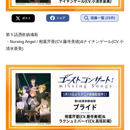
画像一覧 (29件)
シェア
ポスト
第５話憑依鎮魂歌
・Nursing Angel / 相葉芹亜(CV.藤寺美徳)&ナイチンゲール(CV.小
清水亜美)