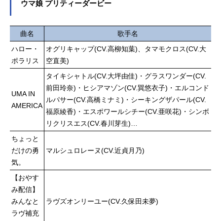
真緒：梶裕貴【流星隊】守沢千秋：
ウマ娘 プリティーダービー
百景』電子書籍（コミック）(C)志村
帆世雄一深海奏汰：西山宏太朗南雲
貴子・...
鉄虎：中島ヨシキ高峯翠：渡辺拓海
仙石忍：新田杏樹【ALKALOID】天
曲名
歌手名
城一彩：梶原岳人白鳥藍良：天﨑滉
ハロー・
オグリキャップ(CV.高柳知葉)、タマモクロス(CV.大
平礼瀬マヨイ：重松千晴風早巽：中
ポラリス
空直美)
澤まさとも【Eden】乱凪砂：諏訪部
タイキシャトル(CV.大坪由佳)・グラスワンダー(CV.
順一巴日和：花江夏樹七種茨：逢坂
良太漣ジュン：内田雄馬【Valkyrie】
前田玲奈)・ヒシアマゾン(CV.巽悠衣子)・エルコンド
UMA IN
斎宮宗：高橋広樹影片みか：大須賀
ルパサー(CV.高橋ミナミ)・シーキングザパール(CV.
AMERICA
純【2wink】葵ひなた：斉藤壮馬葵ゆ
福原綾香)・エスポワールシチー(CV.亜咲花)・シンボ
うた：斉藤壮馬【Crazy:B】天城燐
リクリスエス(CV.春川芽生)…
音：阿座上洋平HiMERU：笠間淳桜
ちょっと
河こはく：海渡翼椎名ニキ：山口智
だけの勇
マルシュロレーヌ(CV.近貞月乃)
広【UNDEAD】朔間零：増田俊樹羽
気。
風薫：細貝圭大神晃牙：小野友樹乙
狩アドニス：羽多野渉【Ra*bits】真
【おやす
白友也：比留間俊哉仁兎なずな：米
み配信】
内佑希天満光：小林大紀紫之創：高
みんなと
ラヴズオンリーユー(CV.久保田未夢)
坂知也【紅月】蓮巳敬人：梅原裕一
ラヴ補充
郎鬼龍紅郎：神尾晋一郎神崎颯馬：