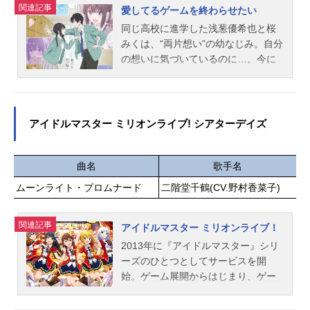
関連記事
愛してるゲームを終わらせたい
同じ高校に進学した浅葱優希也と桜
みくは、“両片想い”の幼なじみ。自分
の想いに気づいているのに…。今に
も「好き」があふれそうなのに…。
…でも、素直になれない!!近すぎて、
遠すぎる、優希也とみく。ふたりを
つなぐのは、小6のときにはじまった
アイドルマスター ミリオンライブ! シアターデイズ
「愛してるゲーム」。交互に「愛し
てる」といって照れたほうが負け。
今でもずっと続ける、意地の張り合
曲名
歌手名
い。愛してるゲームに勝てたら、告
ムーンライト・プロムナード
二階堂千鶴(CV.野村香菜子)
白したい――。愛してるゲームに勝
って、「好き」を認めさせたい―
関連記事
―。両片想いを卒業するための、あ
アイドルマスター ミリオンライブ！
りったけの想いを込めた“恋のゲー
2013年に『アイドルマスター』シリ
ム”がはじまる!!作品名愛してるゲー
ーズのひとつとしてサービスを開
ムを終わらせたい放送形態TVアニメ
始。ゲーム展開からはじまり、ゲー
スケジュール2026年4月14日（火）
ム以外にもライブイベント、グッ
～2026年6月30日（火）TOKYOM
ズ、CD、ラジオなど幅広い展開を見