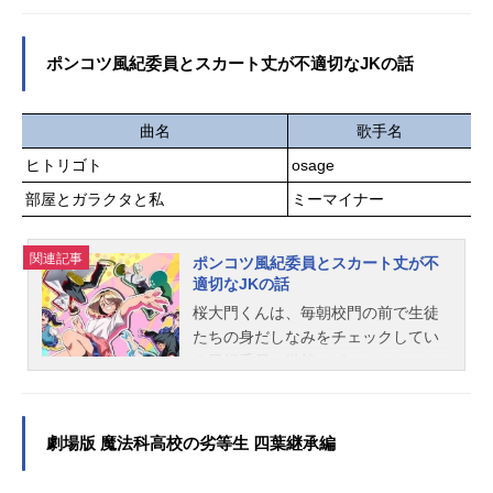
開開始年＆季節2026春アニメ(C)なか
（火）テレ東系列にて話数全13話キ
えよしを・上野紀子／ポプラ社『ね
ャスト朝倉光一：千葉翔也山岸エレ
ずみくんのチョッキ』公式サイト
ン：内山夕実加藤さゆり：石川由依
ポンコツ風紀委員とスカート丈が不適切なJKの話
『ねずみくんのチョッキ』公式X（...
岸あかり：関根明良神谷雄介：興津
和幸三橋由利奈：天海由梨奈柳一：
遊佐浩二流川俊：新垣樽助朱音優
曲名
歌手名
子：結川あさき佐久間威風：松田健
ヒトリゴト
osage
一郎岸アンナ：勝生真沙子ナタリ
部屋とガラクタと私
ミーマイナー
ー・ルッソ：潘めぐみ園宮千晶：白
石晴香スタッフ原作：かっぴー「左
ききのエレン」監督：鈴木利正シリ
関連記事
ポンコツ風紀委員とスカート丈が不
ーズ構成：岸本卓アニメーションキ
適切なJKの話
ャラクター原案：後藤隆幸キャラク
桜大門くんは、毎朝校門の前で生徒
ターデザイン/総作画監督：福地祐
たちの身だしなみをチェックしてい
香 玉井あかね色彩設計：関本美津
る風紀委員。微笑（ポエム）ちゃん
子美術監督：佐藤豪志美術設定：小
は、毎朝チェックで呼び止められる
幡和寛撮影監督：有村駿編集：増永
スカート丈が不適切なJK。水と油の
純一音響監督：明田川仁音楽：パソ
ような二人が、ある日補習でばった
コン音...
劇場版 魔法科高校の劣等生 四葉継承編
り鉢合わせする。真面目で堅物だと
思っていた桜大門くんの正体は、勉