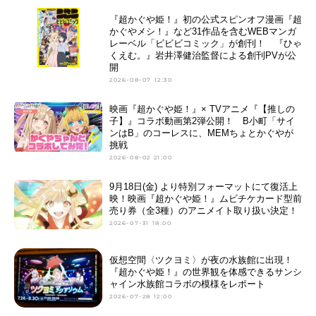
『超かぐや姫！』初の公式スピンオフ漫画『超
かぐやメシ！』など31作品を含むWEBマンガ
レーベル「ビビビコミック」が創刊！ 『ひゃ
くえむ。』岩井澤健治監督による創刊PVが公
開
2026-08-07 12:30
映画『超かぐや姫！』× TVアニメ『【推しの
子】』コラボ動画第2弾公開！ B小町「サイ
ンはB」のコーレスに、MEMちょとかぐやが
挑戦
2026-08-02 21:00
9月18日(金) より特別フォーマットにて復活上
映！映画『超かぐや姫！』ムビチケカード型前
売り券（全3種）のアニメイト取り扱い決定！
2026-07-31 18:00
仮想空間〈ツクヨミ〉が夜の水族館に出現！
『超かぐや姫！』の世界観を体感できるサンシ
ャイン水族館コラボの模様をレポート
2026-07-28 12:00