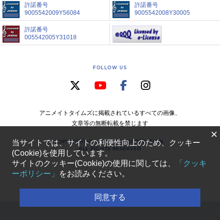
許諾番号
許諾番号
9005542009Y56084
9005542008Y30005
許諾番号
005542005Y31018
FOLLOW US
アニメイトタイムズに掲載されているすべての画像、
文章等の無断転載を禁じます
×
当サイトでは、サイトの利便性向上のため、クッキー
COPYRIGHT(C) ANIMATE CORPORATION.
ALL RIGHTS RESERVED
(Cookie)を使用しています。
サイトのクッキー(Cookie)の使用に関しては、
「クッキ
ーポリシー」
をお読みください。
同意する