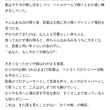
葉はヤチヨの推し活をしつつ、バトルゲームで細々とお小遣い稼
ぎをしていた。
そんなある日の帰り道、彩葉は七色に光り輝くゲーミング電柱を
見つける。
中から出てきたのは、なんとも可愛らしい赤ちゃん。
放っておけず連れ帰ると、赤ちゃんはみるみるうちに大きくな
り、彩葉と同い年ぐらいの女の子に。
「あなた、もしやかぐや姫なの?」
大きくなったかぐや姫はわがまま放題。
かぐやのお願い(わがまま)で彩葉は、ツクヨミでのライバー活動
を手伝うことに。
彩葉がプロデューサーとして音楽を作り、かぐやがライバーとし
て歌うことで、二人は少しずつ打ち解けていく。
かぐやを月へと連れ戻す不吉な影が、すぐそこまで迫っていると
も知らずに――
これは、まだ誰も見たことがない「かぐや姫」の物語。