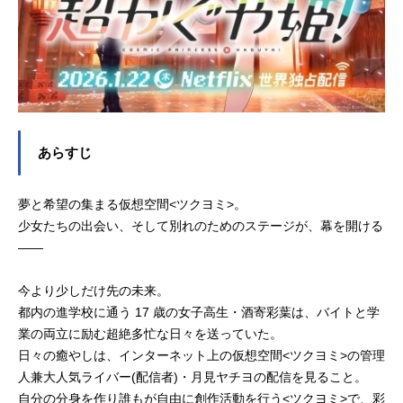
あらすじ
夢と希望の集まる仮想空間<ツクヨミ>。
少女たちの出会い、そして別れのためのステージが、幕を開ける
――
今より少しだけ先の未来。
都内の進学校に通う 17 歳の女子高生・酒寄彩葉は、バイトと学
業の両立に励む超絶多忙な日々を送っていた。
日々の癒やしは、インターネット上の仮想空間<ツクヨミ>の管理
人兼大人気ライバー(配信者)・月見ヤチヨの配信を見ること。
自分の分身を作り誰もが自由に創作活動を行う<ツクヨミ>で、彩