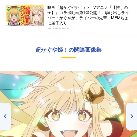
映画『超かぐや姫！』× TVアニメ『【推しの
子】』コラボ動画第1弾公開！ 駆け出しライ
バー・かぐやが、ライバーの先輩・MEMちょ
に弟子入り
2026-07-26 21:00
超かぐや姫！の関連画像集