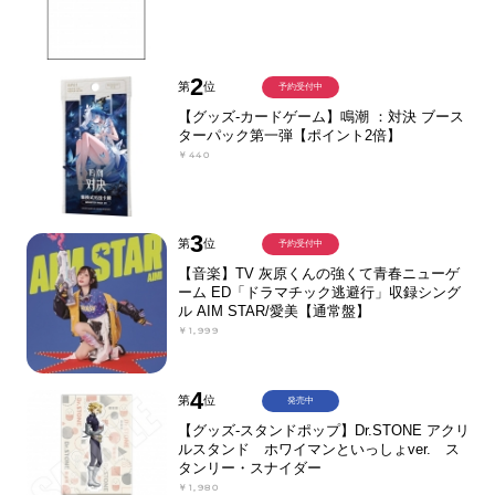
2
第
位
予約受付中
【グッズ-カードゲーム】鳴潮 ：対決 ブース
ターパック第一弾【ポイント2倍】
￥440
3
第
位
予約受付中
【音楽】TV 灰原くんの強くて青春ニューゲ
ーム ED「ドラマチック逃避行」収録シング
ル AIM STAR/愛美【通常盤】
￥1,999
4
第
位
発売中
【グッズ-スタンドポップ】Dr.STONE アクリ
ルスタンド ホワイマンといっしょver. ス
タンリー・スナイダー
￥1,980