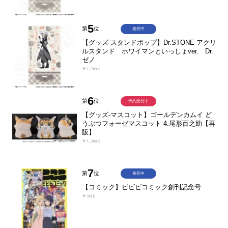
5
第
位
発売中
【グッズ-スタンドポップ】Dr.STONE アクリ
ルスタンド ホワイマンといっしょver. Dr.
ゼノ
￥1,980
6
第
位
予約受付中
【グッズ-マスコット】ゴールデンカムイ ど
うぶつフォーゼマスコット 4.尾形百之助【再
販】
￥1,980
7
第
位
発売中
【コミック】ビビビコミック創刊記念号
￥935