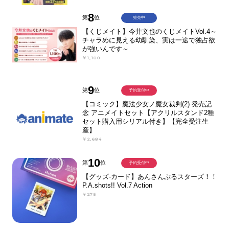
8
第
位
発売中
【くじメイト】今井文也のくじメイトVol.4～
チャラめに見える幼馴染、実は一途で独占欲
が強いんです～
￥1,100
9
第
位
予約受付中
【コミック】魔法少女ノ魔女裁判(2) 発売記
念 アニメイトセット【アクリルスタンド2種
セット購入用シリアル付き】【完全受注生
産】
￥2,684
10
第
位
予約受付中
【グッズ-カード】あんさんぶるスターズ！！
P.A.shots!! Vol.7 Action
￥275