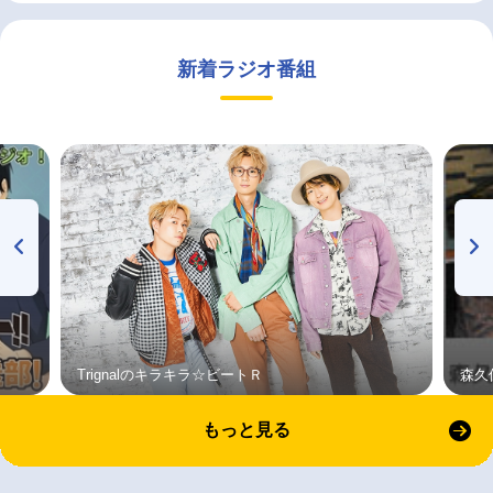
新着ラジオ番組
Trignalのキラキラ☆ビートＲ
森久
もっと見る