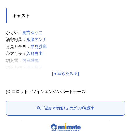
キャスト
かぐや：
夏吉ゆうこ
酒寄彩葉：
永瀬アンナ
月見ヤチヨ：
早見沙織
帝アキラ：
入野自由
駒沢雷：
内田雄馬
駒沢乃依：
松岡禎丞
綾紬芦花：
青山吉能
諌山真実：
小原好美
FUSHI：
釘宮理恵
(C)コロリド・ツインエンジンパートナーズ
忠犬オタ公：
ファイルーズあい
乙事照琴：
花江夏樹
「超かぐや姫！」のグッズを探す
酒寄紅葉：
坂本真綾
酒寄朝久：
鈴村健一
担任の先生：
小林親弘
音楽の先生：宮沢きよこ