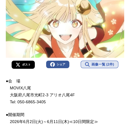
へと連れ戻す不吉な影が、すぐそこ
まで迫っているとも知らずに――こ
れは、まだ誰も見たことがない「か
ぐや姫」の物語。作品名超かぐや
姫！放...
画像一覧 (2件)
シェア
ポスト
●会 場
MOVIX八尾
大阪府八尾市光町2-3 アリオ八尾4F
Tel: 050-6865-3405
●開催期間
2026年6月2日(火)～6月11日(木)≪10日間限定≫