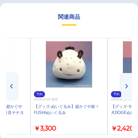
関連商品
予約
予約
2026/10/30 発売
2026/10/30 発売
プ】超かぐや
【グッズ-ぬいぐるみ】超かぐや姫！
【グッズ-キー
1/月見ヤチヨ
FUSHIぬいぐるみ
犬DOGEぬい
￥3,300
￥2,420