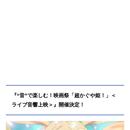
は、インターネット上の仮想空間の
管理人兼大人気ライバー(配信者)・月
見ヤチヨの配信を見ること。自分の
分身を作り誰もが自由に創作活動を
行うで、彩葉はヤチヨの推し活をし
つつ、バトルゲームで細々とお小遣
い稼ぎをしていた。そんなある日の
帰り道、彩葉は七色に光り輝くゲー
ミング電柱を見つける。中から出て
きたのは、なんとも可愛らしい赤ち
ゃん。放っておけず連れ帰ると、赤
ちゃんはみるみるうちに大きくな
り、彩葉と同い年ぐらいの女の子
に。「あなた、もしやかぐや姫な
の?」大きくなったかぐや姫はわがま
『“音”で楽しむ！映画祭「超かぐや姫！」＜
ま放題。かぐやのお願い(わがまま)で
彩葉は、ツクヨミでのライバー活動
ライブ音響上映＞』開催決定！
を手伝うことに。彩葉がプロデュー
サーとして音楽を作り、かぐやがラ
イバーとして歌うことで、二人は少
しずつ打ち解けていく。かぐやを月