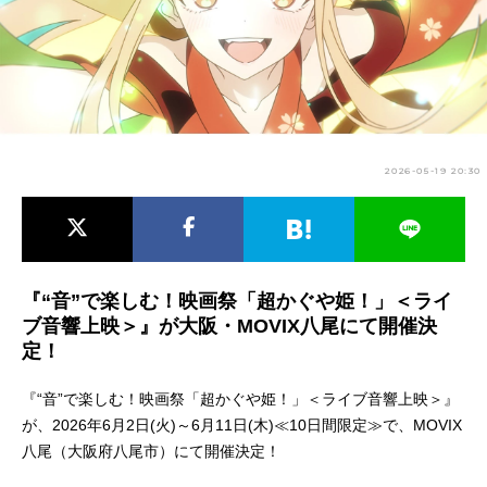
アニメ映画一覧
実写化映画一覧
今期アニメ曜日別一覧
春アニメ
夏アニメ
2026-05-19 20:30
秋アニメ
冬アニメ
男性声優/女性声優一覧
FOLLOW US
『“音”で楽しむ！映画祭「超かぐや姫！」＜ライ
ブ音響上映＞』が大阪・MOVIX八尾にて開催決
定！
『“音”で楽しむ！映画祭「超かぐや姫！」＜ライブ音響上映＞』
が、2026年6月2日(火)～6月11日(木)≪10日間限定≫で、MOVIX
八尾（大阪府八尾市）にて開催決定！