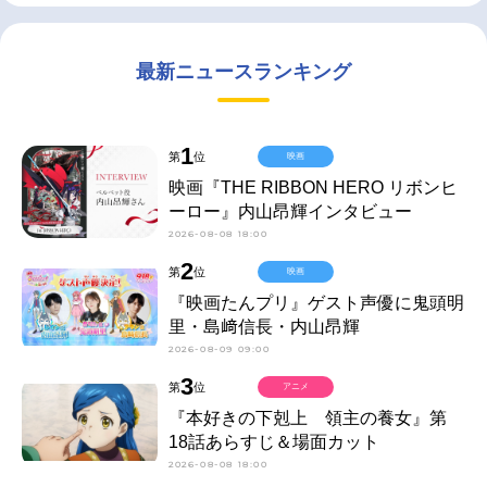
最新ニュースランキング
1
第
位
映画
映画『THE RIBBON HERO リボンヒ
ーロー』内山昂輝インタビュー
2026-08-08 18:00
2
第
位
映画
『映画たんプリ』ゲスト声優に鬼頭明
里・島﨑信長・内山昂輝
2026-08-09 09:00
3
第
位
アニメ
『本好きの下剋上 領主の養女』第
18話あらすじ＆場面カット
2026-08-08 18:00