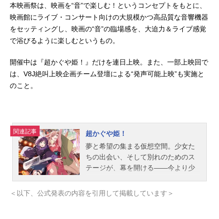
本映画祭は、映画を“音”で楽しむ！というコンセプトをもとに、
映画館にライブ・コンサート向けの大規模かつ高品質な音響機器
をセッティングし、映画の“音”の臨場感を、大迫力＆ライブ感覚
で浴びるように楽しむというもの。
開催中は『超かぐや姫！』だけを連日上映。また、一部上映回で
は、V8J絶叫上映企画チーム登壇による“発声可能上映”も実施と
のこと。
関連記事
超かぐや姫！
夢と希望の集まる仮想空間。少女た
ちの出会い、そして別れのためのス
テージが、幕を開ける――今より少
しだけ先の未来。都内の進学校に通
う17歳の女子高生・酒寄彩葉は、バ
＜以下、公式発表の内容を引用して掲載しています＞
イトと学業の両立に励む超絶多忙な
日々を送っていた。日々の癒やし