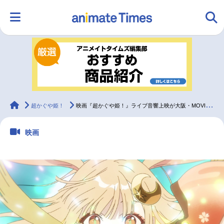
HOME
ランキング
アニメ
声優
ラジオ
みんなの声
グッズ
映画
animateTimes
超かぐや姫！
映画『超かぐや姫！』ライブ音響上映が大阪・MOVIX八尾にて開催決定
映画
マンガ・ラノベ
ゲーム・アプリ
音楽
コスプレ
2.5次元
配信・Vtuber
トレンド
無料マンガ
最新記事一覧
アニメ記事一覧
声優記事一覧