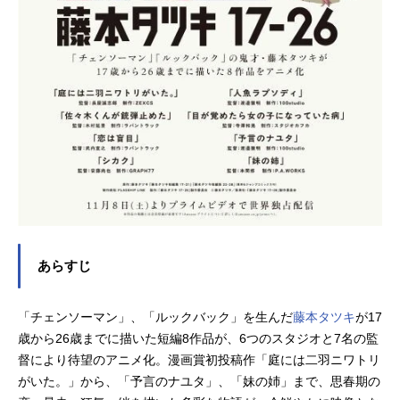
あらすじ
「チェンソーマン」、「ルックバック」を生んだ
藤本タツキ
が17
歳から26歳までに描いた短編8作品が、6つのスタジオと7名の監
督により待望のアニメ化。漫画賞初投稿作「庭には二羽ニワトリ
がいた。」から、「予言のナユタ」、「妹の姉」まで、思春期の