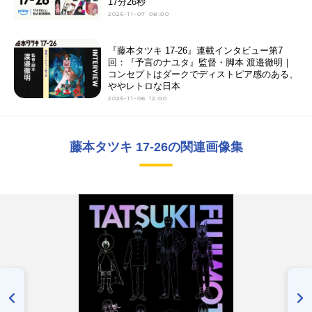
17分26秒
2025-11-07 08:00
『藤本タツキ 17-26』連載インタビュー第7
回：『予言のナユタ』監督・脚本 渡邉徹明｜
コンセプトはダークでディストピア感のある、
ややレトロな日本
2025-11-06 12:00
藤本タツキ 17-26の関連画像集