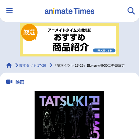
HOME
ランキング
アニメ
声優
ラジオ
みんなの声
グッズ
映画
animateTimes
藤本タツキ 17-26
『藤本タツキ 17-26』Blu-rayが9/30に発売決定
映画
マンガ・ラノベ
ゲーム・アプリ
音楽
コスプレ
2.5次元
配信・Vtuber
トレンド
無料マンガ
最新記事一覧
アニメ記事一覧
声優記事一覧