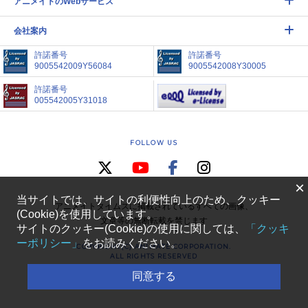
アニメイトのWebサービス
会社案内
許諾番号
許諾番号
9005542009Y56084
9005542008Y30005
許諾番号
005542005Y31018
FOLLOW US
×
当サイトでは、サイトの利便性向上のため、クッキー
アニメイトタイムズに掲載されているすべての画像、
(Cookie)を使用しています。
文章等の無断転載を禁じます
サイトのクッキー(Cookie)の使用に関しては、
「クッキ
ーポリシー」
をお読みください。
COPYRIGHT(C) ANIMATE CORPORATION.
ALL RIGHTS RESERVED
同意する