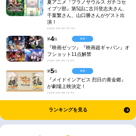
夏アニメ『プラノサウルス ガチコセ
イブツ部』第5話に古川登志夫さん、
千葉繁さん、山口勝さんがゲスト出
演！
2026-08-09 07:30
4
第
位
映画
『映画ゼッツ』『映画超ギャバン』オ
フショット11点解禁
2026-08-09 12:00
5
第
位
映画
『メイドインアビス 烈日の黄金郷』
が劇場上映決定！
2026-08-08 19:30
ランキングを見る