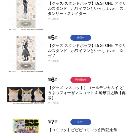
【グッズ-スタンドポップ】Dr.STONE アクリ
ルスタンド ホワイマンといっしょver. ス
タンリー・スナイダー
￥1,980
5
第
位
発売中
【グッズ-スタンドポップ】Dr.STONE アクリ
ルスタンド ホワイマンといっしょver. Dr.
ゼノ
￥1,980
6
第
位
予約受付中
【グッズ-マスコット】ゴールデンカムイ ど
うぶつフォーゼマスコット 4.尾形百之助【再
販】
￥1,980
7
第
位
発売中
【コミック】ビビビコミック創刊記念号