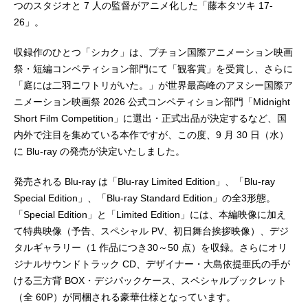
つのスタジオと 7 人の監督がアニメ化した「藤本タツキ 17-
26」。
収録作のひとつ「シカク」は、プチョン国際アニメーション映画
祭・短編コンペティション部門にて「観客賞」を受賞し、さらに
「庭には二羽ニワトリがいた。」が世界最高峰のアヌシー国際ア
ニメーション映画祭 2026 公式コンペティション部門「Midnight
Short Film Competition」に選出・正式出品が決定するなど、国
内外で注目を集めている本作ですが、この度、9 月 30 日（水）
に Blu-ray の発売が決定いたしました。
発売される Blu-ray は「Blu-ray Limited Edition」、「Blu-ray
Special Edition」、「Blu-ray Standard Edition」の全3形態。
「Special Edition」と「Limited Edition」には、本編映像に加え
て特典映像（予告、スペシャル PV、初日舞台挨拶映像）、デジ
タルギャラリー（1 作品につき30～50 点）を収録。さらにオリ
ジナルサウンドトラック CD、デザイナー・大島依提亜氏の手が
ける三方背 BOX・デジパックケース、スペシャルブックレット
（全 60P）が同梱される豪華仕様となっています。