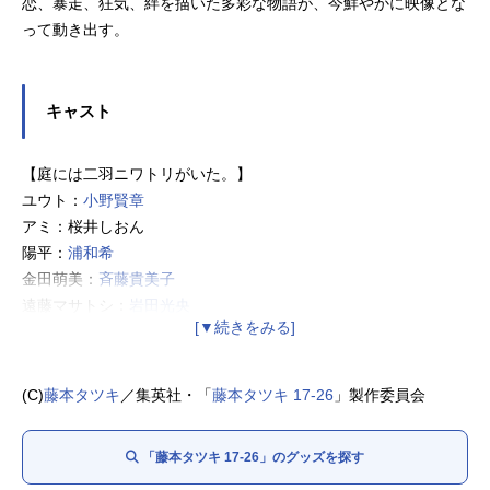
恋、暴走、狂気、絆を描いた多彩な物語が、今鮮やかに映像とな
って動き出す。
キャスト
【庭には二羽ニワトリがいた。】
ユウト：
小野賢章
アミ：桜井しおん
陽平：
浦和希
金田萌美：
斉藤貴美子
遠藤マサトシ：
岩田光央
【佐々木くんが銃弾止めた】
佐々木くん：
熊谷俊輝
(C)
藤本タツキ
／集英社・「
藤本タツキ 17-26
」製作委員会
川口千恵子：
安済知佳
桑野：岡野陽一
「藤本タツキ 17-26」のグッズを探す
【恋は盲目】