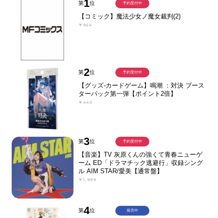
1
第
位
予約受付中
【コミック】魔法少女ノ魔女裁判(2)
￥924
2
第
位
予約受付中
【グッズ-カードゲーム】鳴潮 ：対決 ブース
ターパック第一弾【ポイント2倍】
￥440
3
第
位
予約受付中
【音楽】TV 灰原くんの強くて青春ニューゲ
ーム ED「ドラマチック逃避行」収録シング
ル AIM STAR/愛美【通常盤】
￥1,999
4
第
位
発売中