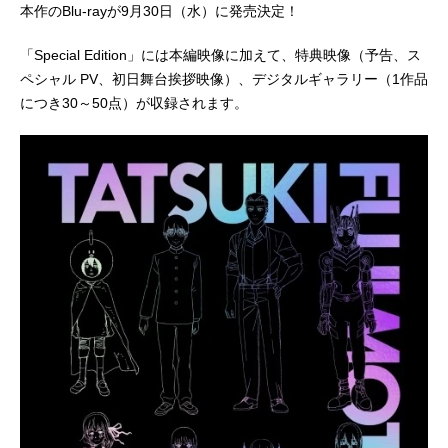
本作のBlu-rayが9月30日（水）に発売決定！
「Special Edition」には本編映像に加えて、特典映像（予告、ス
ペシャル PV、初日舞台挨拶映像）、デジタルギャラリー（1作品
につき30～50点）が収録されます。