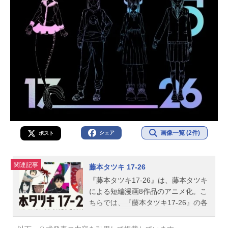
画像一覧 (2件)
シェア
ポスト
関連記事
藤本タツキ 17-26
『藤本タツキ17-26』は、藤本タツキ
による短編漫画8作品のアニメ化。こ
ちらでは、『藤本タツキ17-26』の各
作品のキャスト、スタッフ、オスス
メ記事をご紹介！