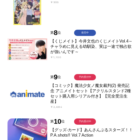
￥935
8
第
位
発売中
【くじメイト】今井文也のくじメイトVol.4～
チャラめに見える幼馴染、実は一途で独占欲
が強いんです～
￥1,100
9
第
位
予約受付中
【コミック】魔法少女ノ魔女裁判(2) 発売記
念 アニメイトセット【アクリルスタンド2種
セット購入用シリアル付き】【完全受注生
産】
￥2,684
10
第
位
予約受付中
【グッズ-カード】あんさんぶるスターズ！！
P.A.shots!! Vol.7 Action