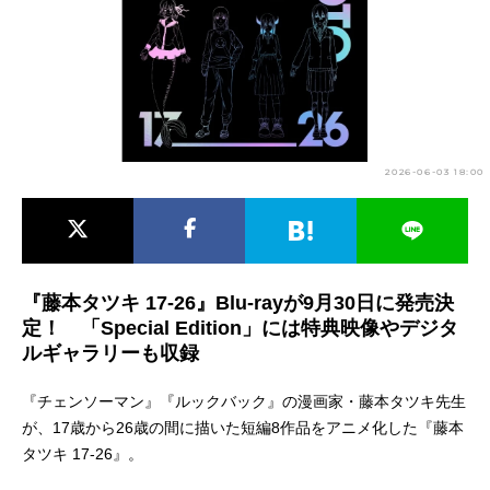
アニメ映画一覧
実写化映画一覧
今期アニメ曜日別一覧
春アニメ
夏アニメ
2026-06-03 18:00
秋アニメ
冬アニメ
男性声優/女性声優一覧
FOLLOW US
『藤本タツキ 17-26』Blu-rayが9月30日に発売決
定！ 「Special Edition」には特典映像やデジタ
ルギャラリーも収録
『チェンソーマン』『ルックバック』の漫画家・藤本タツキ先生
が、17歳から26歳の間に描いた短編8作品をアニメ化した『藤本
タツキ 17-26』。