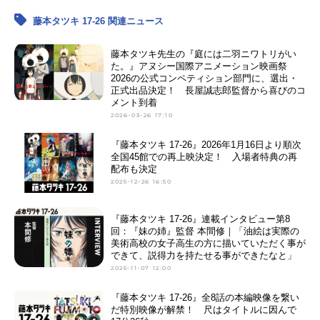
アキラ：
山下誠一郎
藤本タツキ 17-26 関連ニュース
【予言のナユタ】
藤本タツキ先生の『庭には二羽ニワトリがい
ナユタ：
咲々木瞳
た。』アヌシー国際アニメーション映画祭
ケンジ：
松岡洋平
2026の公式コンペティション部門に、選出・
正式出品決定！ 長屋誠志郎監督から喜びのコ
メント到着
【妹の姉】
2026-03-26 17:10
江原光子：中島瑠菜
江原杏子：中井友望
『藤本タツキ 17-26』2026年1月16日より順次
全国45館での再上映決定！ 入場者特典の再
先生：今井朋彦
配布も決定
2025-12-26 16:50
『藤本タツキ 17-26』連載インタビュー第8
回：『妹の姉』監督 本間修｜「油絵は実際の
美術高校の女子高生の方に描いていただく事が
できて、説得力を持たせる事ができたなと」
2025-11-07 12:00
『藤本タツキ 17-26』全8話の本編映像を繋い
だ特別映像が解禁！ 尺はタイトルに因んで