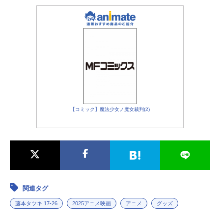
伊吹：
堀江瞬
鴻巣ユリ：
若山詩音
早坂先生：
森川智之
強盗：
山本高広
宇宙人：
諏訪部順一
宇宙人嫁：
能登麻美子
【シカク】
シカク：
花澤香菜
【コミック】魔法少女ノ魔女裁判(2)
ユゲル：
杉田智和
【人魚ラプソディ】
トシヒデ：菊田千瑛
シジュ：
幸村恵理
【目が覚めたら女の子になっていた病】
関連タグ
トシヒデ：
榊原優希
藤本タツキ 17-26
2025アニメ映画
アニメ
グッズ
リエ：
河瀬茉希