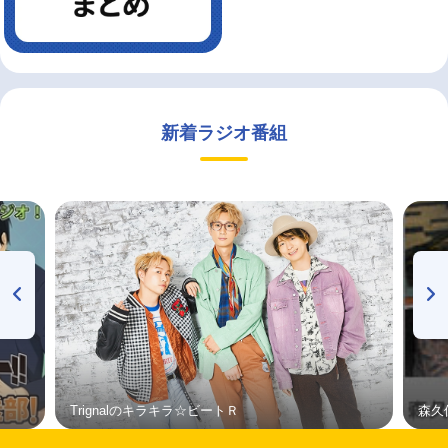
新着ラジオ番組
Trignalのキラキラ☆ビートＲ
森久