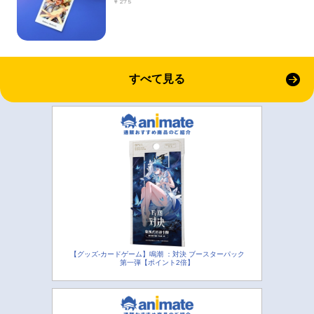
￥275
すべて見る
【グッズ-カードゲーム】鳴潮 ：対決 ブースターパック
第一弾【ポイント2倍】