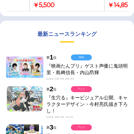
￥5,500
￥14,850
最新ニュースランキング
1
第
位
映画
『映画たんプリ』ゲスト声優に鬼頭明
里・島﨑信長・内山昂輝
2026-08-09 09:00
2
第
位
アニメ
『生穴る』キービジュアル公開、キャ
ラクターデザイン・今村亮氏描き下ろ
し！
2026-08-09 12:50
3
第
位
アニメ