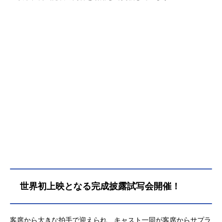
を覚えたケロロ小隊が、侵略者のプ
ライドをかけて立ち上がる！ゆく
先々で遭遇する謎の文字の意味とは
――。『ケロロ軍曹』史上、最大ス
ケールの戦いが、令和に幕を開け
る！作品名新劇場版☆ケロロ軍曹復
活して速攻地球滅亡の危機でありま
す！放送形態劇場版アニメシリーズ
ケロロ軍曹スケジュール2026年6月2
6日（金）キャストケロロ軍曹：渡辺
久美子タママ二等兵：小桜エツコギ
ロロ伍長：中田譲治クルル曹長：子
安武人ドロロ兵長：草尾毅日向冬
樹：桑島法子日向夏美：斎藤千和日
向秋：平松晶子アルル／デルル：ジ
ェシー（SixTONES）研究員ロボ：あ
の渋谷の男性：粗品（霜降り明星）
世界初上映となる完成披露試写会開催！
ナレーション：長谷川忍（シソン
ヌ）渋谷の男性：佐藤景瑚（JO1）
渋谷の男性：八木勇征（FANTASTIC
客席から大きな拍手で迎えられ、キャスト一同が客席からサプラ
S）熊本のアナウンサー：スザンヌ渋