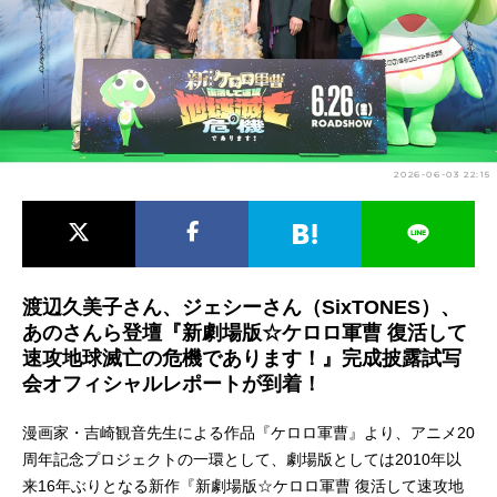
アニメ映画一覧
実写化映画一覧
今期アニメ曜日別一覧
春アニメ
夏アニメ
2026-06-03 22:15
秋アニメ
冬アニメ
男性声優/女性声優一覧
FOLLOW US
渡辺久美子さん、ジェシーさん（SixTONES）、
あのさんら登壇『新劇場版☆ケロロ軍曹 復活して
速攻地球滅亡の危機であります！』完成披露試写
会オフィシャルレポートが到着！
漫画家・吉崎観音先生による作品『ケロロ軍曹』より、アニメ20
周年記念プロジェクトの一環として、劇場版としては2010年以
来16年ぶりとなる新作『新劇場版☆ケロロ軍曹 復活して速攻地