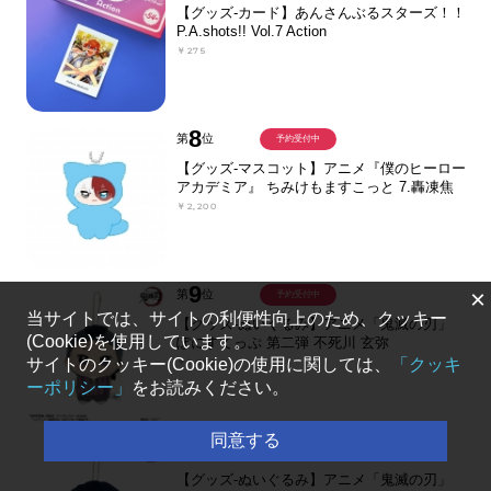
【グッズ-カード】あんさんぶるスターズ！！
P.A.shots!! Vol.7 Action
￥275
8
第
位
予約受付中
【グッズ-マスコット】アニメ『僕のヒーロー
アカデミア』 ちみけもますこっと 7.轟凍焦
￥2,200
9
×
第
位
予約受付中
当サイトでは、サイトの利便性向上のため、クッキー
【グッズ-ぬいぐるみ】アニメ「鬼滅の刃」
(Cookie)を使用しています。
ぽにすてっぷ 第二弾 不死川 玄弥
サイトのクッキー(Cookie)の使用に関しては、
「クッキ
￥1,980
ーポリシー」
をお読みください。
同意する
10
第
位
予約受付中
【グッズ-ぬいぐるみ】アニメ「鬼滅の刃」