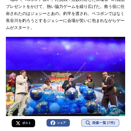
プレゼントをかけて、熱い協力ゲームを繰り広げた。救う役に任
命されたのはジェシーとあの。釣竿を渡され、ペコポンではなく
長谷川を釣ろうとするジェシーに会場が笑いに包まれながらゲー
ムがスタート。
画像一覧 (7件)
シェア
ポスト