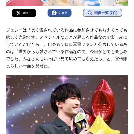
画像一覧 (7件)
シェア
ポスト
ジェシーは「長く愛されている作品に参加させてもらえてとても
嬉しく光栄です。スペシャルなことが起こる作品なので楽しみに
していただけたら」、自身もケロロ軍曹ファンと公言しているあ
のは「世界からも愛されている作品なので、今日がとても楽しみ
でした。みなさんもいっぱい見て広めてもらえたら」と、宣伝隊
長らしい一面を見せた。