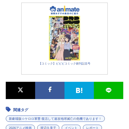
渋谷の男性：
八木勇征
（FANTASTICS）
熊本のアナウンサー：スザンヌ
渋谷の女性：渡辺莉奈（日向坂46）
7番目の戦士：
関智一
宇宙人：
花江夏樹
宇宙警察署長：
山寺宏一
ヨシヒコ：
山田孝之
ムラサキ：木南晴夏
メレブ：
ムロツヨシ
【コミック】ビビビコミック創刊記念号
仏：
佐藤二朗
ダンジョー：
宅麻伸
HK：
鈴木亮平
坂田銀時：
小栗旬
志村新八：
菅田将暉
神楽：
橋本環奈
近藤勲：中村勘九郎
関連タグ
土方十四郎：柳楽優弥
新劇場版☆ケロロ軍曹 復活して速攻地球滅亡の危機であります！
沖田総悟：
吉沢亮
2026アニメ映画
渡辺久美子
イベント
レポート