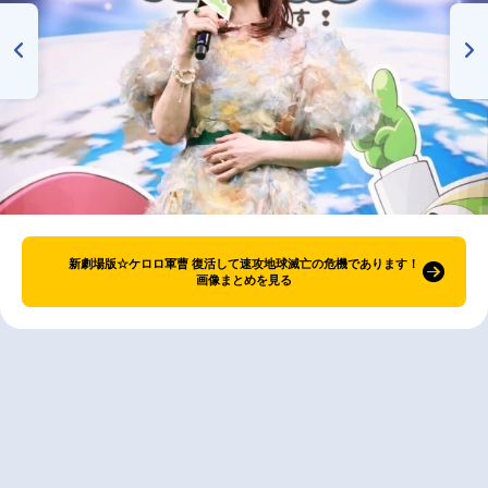
新劇場版☆ケロロ軍曹 復活して速攻地球滅亡の危機であります！
画像まとめを見る