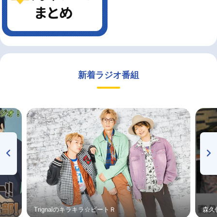
新着ラジオ番組
Trignalのキラキラ☆ビートＲ
森久