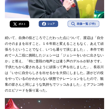
画像一覧 (7件)
シェア
ポスト
続いて、自身の役どころでこだわった点について、渡辺は「自分
のそのままを出すこと。１６年前と変えることもなく、あえて頑
張ろうということでなく、いつも通りで演じました」、本作で初
めて一人二役に挑戦したジェシーは「ジェシーをいかに出さない
か」と答え、「特に普段の地声とは違う声のデルルが好きです。
子供たちから愛されるように頑張って声を出しました」、長谷川
は「いかに自分らしさを出せるかを大切にしました。誰がどの役
をやっているのかわからない状態でナレーションをしたので、観
客の皆さんと同じような気持ちでツッコみました」とアフレコ時
のエピソードを振り返った。