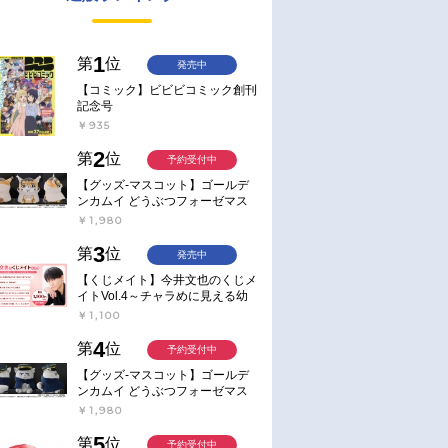
1
第
位
発売中
【コミック】ビビビコミック創刊
記念号
￥935
2
第
位
予約受付中
【グッズ-マスコット】ゴールデ
ンカムイ どうぶつフォーゼマス
コット 4.尾形百之助【再販】
￥1,980
3
第
位
発売中
【くじメイト】今井文也のくじメ
イトVol.4～チャラめに見える幼
馴染、実は一途で独占欲が強いん
￥1,100
です～
4
第
位
予約受付中
【グッズ-マスコット】ゴールデ
ンカムイ どうぶつフォーゼマス
コット 5.月島軍曹【再販】
￥1,980
5
第
位
予約受付中