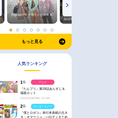
Trignalのキラキラ☆ビートＲ
森久保祥太郎×浪川大輔 つま
みは塩だけ
もっと見る
人気ランキング
1
位
アニメ
『たんプリ』第28話あらすじ＆
場面カット
2026/08/08 12:00
2
位
マンガ・ラノベ
『僕とロボコ』単行本表紙の元ネ
タ・オマージュ・パロディまとめ