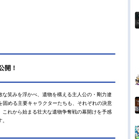
駆け上がり、真の“盗掘王”となる男の大逆転人生が
開ける―――!!作品名盗掘王放送形態TVアニメス
ュール2026年7月8日（水）～フジテレビほかキャ
剛力遼河：細谷佳正アイリーン・ホルトン：早見
柳孝太郎：入野自由大河原泰政：諏訪部順一呉羽
岡本信彦キイラ・クラーク：甲斐田裕子スタッフ
SAN.G Yuns（REDICESTUDIO）キャラクタ
：P-crush（3B2Sstudio）監督：WooSeungWoo
ーズ構成：WooSeungWookキャラクターデザイ
公開！
eeHyunJoung総作画監督：LeeHyunJoung Heo
gJun色彩設計：HwangJeeSun美...
敵な笑みを浮かべ、遺物を構える主人公の・剛力遼
囲を固める主要キャラクターたちも、それぞれの決意
、これから始まる壮大な遺物争奪戦の幕開けを予感
す。