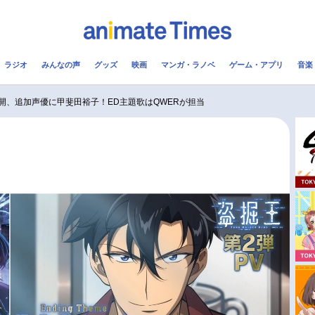
ラジオ
みんなの声
グッズ
映画
マンガ・ラノベ
ゲーム・アプリ
音楽
メ
声優
ラジオ
み
開、追加声優に甲斐田裕子！ED主題歌はQWERが担当
コスプレ
2.5次元
配信
アニメ映画一覧
今期アニメ曜日別一覧
実写化映画一覧
春アニメ
男性声優/女性声優一覧
夏アニメ
FOLLOW US