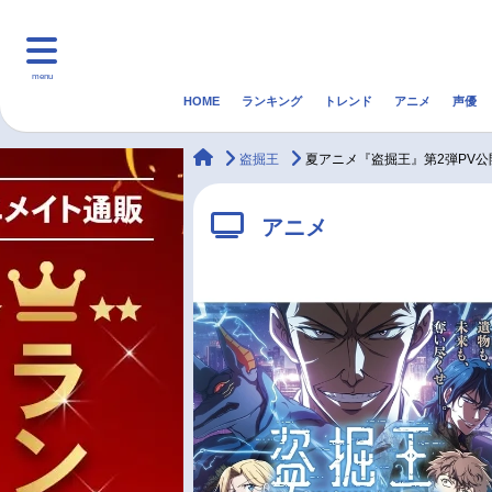
menu
HOME
ランキング
トレンド
アニメ
声優
HOME
ランキング
アニ
animateTimes
盗掘王
夏アニメ『盗掘王』第2弾PV公
マンガ・ラノベ
ゲーム・アプリ
音楽
アニメ
最新記事一覧
アニメ記事一覧
声優記事一覧