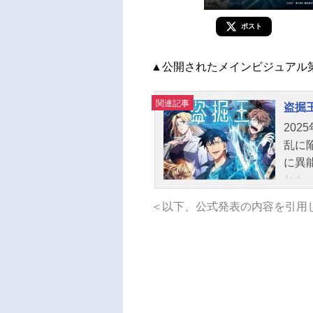
ポスト
▲公開されたメインビジュアル
関連記事
盗掘
20
乱に
に異
れた
で稼
＜以下、公式発表の内容を引用
りに
の命
物」
てい
まで
ての