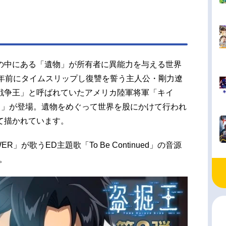
の中にある「遺物」が所有者に異能力を与える世界
5年前にタイムスリップし復讐を誓う主人公・剛力遼
戦争王」と呼ばれていたアメリカ陸軍将軍「キイ
）」が登場。遺物をめぐって世界を股にかけて行われ
て描かれています。
が歌うED主題歌「To Be Continued」の音源
。