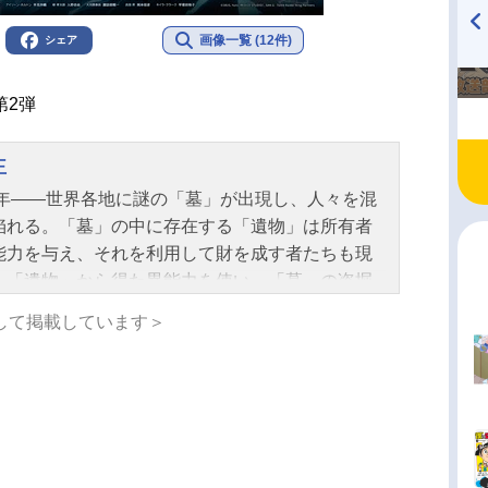
画像一覧 (12件)
シェア
TVアニメ『戦隊大失格』
ハイキュー!! 烏野高校放送部!
radio 大直会 2nd season
第2弾
王
25年――世界各地に謎の「墓」が出現し、人々を混
陥れる。「墓」の中に存在する「遺物」は所有者
能力を与え、それを利用して財を成す者たちも現
。「遺物」から得た異能力を使い、「墓」の盗掘
いでいた剛力遼河は、雇い主・大河原泰政の裏切
して掲載しています＞
より「墓」の中で死の淵へと追い詰められる。そ
を救ったのは、突如語りかけてきた「カラスの遺
。気がつくと15年前の2025年にタイムスリップし
た――！大河原への怒りを滾（たぎ）らせ、これ
の記憶と知識を武器に、富や権力を手にしたすべ
支配者たちに牙を剥く遼河！「遺物」で世界の頂