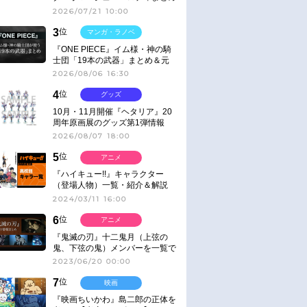
2026/07/21 10:00
3
位
マンガ・ラノベ
『ONE PIECE』イム様・神の騎
士団「19本の武器」まとめ＆元
ネタ
2026/08/06 16:30
4
位
グッズ
10月・11月開催『ヘタリア』20
周年原画展のグッズ第1弾情報
2026/08/07 18:00
5
位
アニメ
『ハイキュー!!』キャラクター
（登場人物）一覧・紹介＆解説
2024/03/11 16:00
6
位
アニメ
『鬼滅の刃』十二鬼月（上弦の
鬼、下弦の鬼）メンバーを一覧で
紹介＆解説（登場鬼の情報まと
2023/06/20 00:00
め）
7
位
映画
『映画ちいかわ』島二郎の正体を