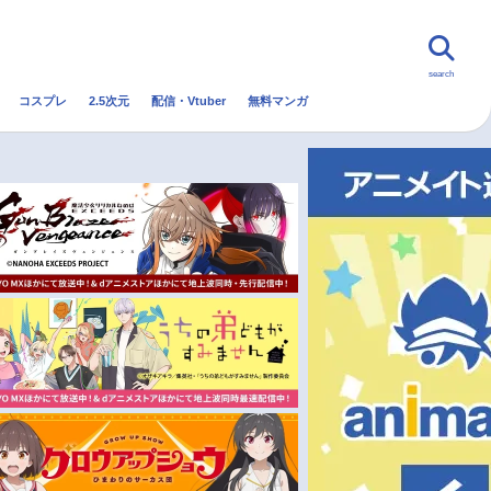
search
コスプレ
2.5次元
配信・Vtuber
無料マンガ
んなの声
グッズ
映画
・Vtuber
トレンド
無料マンガ
秋アニメ
冬アニメ