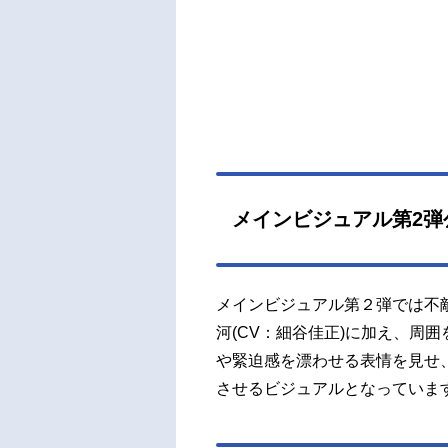
点へ
幕を
ケジ
スト
沙織
昇：
原作：
ー原案
kシリ
メインビジュアル第2弾
ン：L
Hyun
メインビジュアル第２弾では不
河(CV：細谷佳正)に加え、周
や緊迫感を漂わせる表情を見せ
させるビジュアルとなっていま