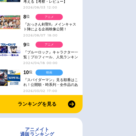
考える【考察・レビュー】
2026/08/03 12:00
8
位
アニメ
『おっさん剣聖II』メインキャス
ト陣による企画映像公開！
2026/08/07 18:00
9
位
アニメ
『ブルーロック』キャラクター一
覧｜プロフィール、人気ランキン
グ、キャラソン、診断など気にな
2024/04/18 00:00
る情報まとめ
10
位
映画
『スパイダーマン』見る順番はこ
れ！公開順・時系列・全作品のあ
らすじをまとめました
2026/03/02 17:00
ランキングを見る
アニメイト
通販ランキング