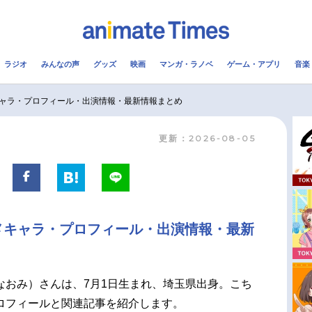
ラジオ
みんなの声
グッズ
映画
マンガ・ラノベ
ゲーム・アプリ
音楽
メ
声優
ラジオ
み
ャラ・プロフィール・出演情報・最新情報まとめ
更新：2026-08-05
コスプレ
2.5次元
配信
アニメ映画一覧
今期アニメ曜日別一覧
実写化映画一覧
春アニメ
メキャラ・プロフィール・出演情報・最新
男性声優/女性声優一覧
夏アニメ
FOLLOW US
なおみ）さんは、7月1日生まれ、埼玉県出身。こち
ロフィールと関連記事を紹介します。