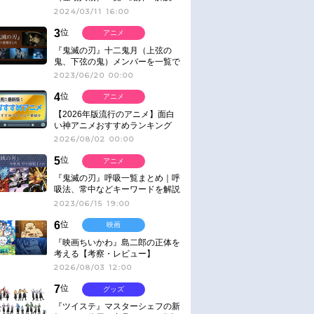
2024/03/11 16:00
3
位
アニメ
『鬼滅の刃』十二鬼月（上弦の
鬼、下弦の鬼）メンバーを一覧で
紹介＆解説（登場鬼の情報まと
2023/06/20 00:00
め）
4
位
アニメ
【2026年版流行のアニメ】面白
い神アニメおすすめランキング
【名作・話題作】｜ジャンル別人
2026/08/02 00:00
気作品をピックアップ
5
位
アニメ
『鬼滅の刃』呼吸一覧まとめ｜呼
吸法、常中などキーワードを解説
2023/06/15 19:00
6
位
映画
『映画ちいかわ』島二郎の正体を
考える【考察・レビュー】
2026/08/03 12:00
7
位
グッズ
『ツイステ』マスターシェフの新