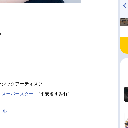
TVアニメ『戦隊大失格』
ハイキュー!! 烏野高校放送部!
radio 大直会 2nd season
み
ージックアーティスツ
スーパースター!!
（平安名すみれ）
ール