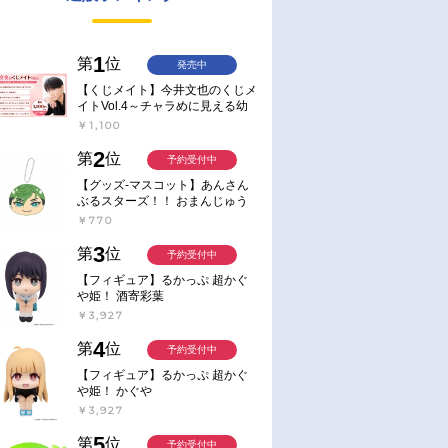
1
第
位
発売中
【くじメイト】今井文也のくじメ
イトVol.4～チャラめに見える幼
馴染、実は一途で独占欲が強いん
￥1,100
です～
2
第
位
予約受付中
【グッズ-マスコット】あんさん
ぶるスターズ！！ おまんじゅう
にぎにぎマスコット ねくすと2
￥770
Hbox
3
第
位
予約受付中
【フィギュア】るかっぷ 超かぐ
や姫！ 酒寄彩葉
￥3,927
4
第
位
予約受付中
【フィギュア】るかっぷ 超かぐ
や姫！ かぐや
￥3,927
5
第
位
予約受付中