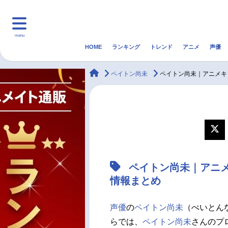
menu
HOME
ランキング
トレンド
アニメ
声優
HOME
ランキング
アニ
animateTimes
ペイトン尚未
ペイトン尚未｜アニメキ
マンガ・ラノベ
ゲーム・アプリ
音楽
最新記事一覧
アニメ記事一覧
ペイトン尚未｜アニ
声優記事一覧
情報まとめ
声優
の
ペイトン尚未
（ぺいとん
らでは、
ペイトン尚未
さんのプ