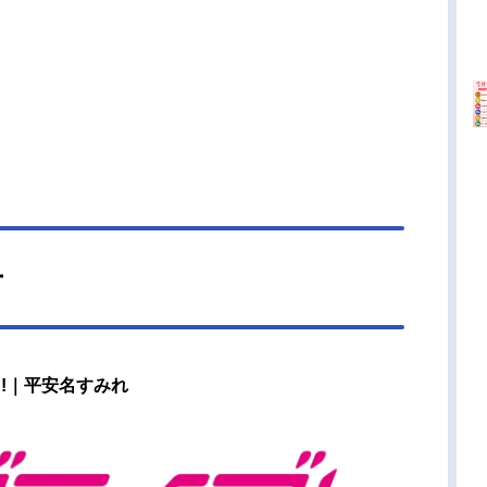
ー
!｜平安名すみれ