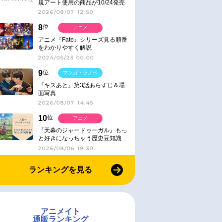
規アート使用の商品が10/24発売
2026/08/07 12:50
8
位
アニメ
アニメ『Fate』シリーズ見る順番
をわかりやすく解説
2024/05/23 00:00
9
位
マンガ・ラノベ
『キスあと』第3話あらすじ＆場
面写真
2026/08/07 14:45
10
位
アニメ
『天幕のジャードゥーガル』もっ
と好きになっちゃう歴史豆知識
2026/08/06 18:30
ランキングを見る
アニメイト
通販ランキング