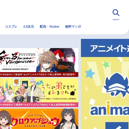
search
コスプレ
2.5次元
配信・Vtuber
無料マンガ
んなの声
グッズ
映画
・Vtuber
トレンド
無料マンガ
秋アニメ
冬アニメ