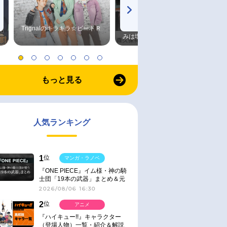
Trignalのキラキラ☆ビートＲ
森久保祥太郎×浪川大輔 つま
みは塩だけ
もっと見る
人気ランキング
1
位
マンガ・ラノベ
『ONE PIECE』イム様・神の騎
士団「19本の武器」まとめ＆元
ネタ
2026/08/06 16:30
2
位
アニメ
『ハイキュー!!』キャラクター
（登場人物）一覧・紹介＆解説