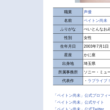
職業
声優
名前
ペイトン尚未
ふりがな
ぺいとんなお
性別
女性
生年月日
2003年7月1日
星座
かに座
出身地
埼玉県
所属事務所
ソニー・ミュ
代表作
・
ラブライブ！
「ペイトン尚未」公式プロフィ
「ペイトン尚未」公式サイト
「ペイトン尚未」公式Twitter