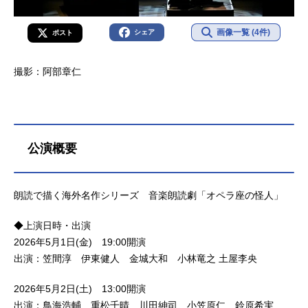
画像一覧 (4件)
シェア
ポスト
撮影：阿部章仁
公演概要
朗読で描く海外名作シリーズ 音楽朗読劇「オペラ座の怪人」
◆上演日時・出演
2026年5月1日(金) 19:00開演
出演：笠間淳 伊東健人 金城大和 小林竜之 土屋李央
2026年5月2日(土) 13:00開演
出演：鳥海浩輔 重松千晴 川田紳司 小笠原仁 鈴原希実