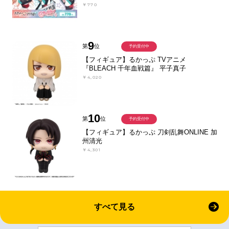
￥770
9
第
位
予約受付中
【フィギュア】るかっぷ TVアニメ
『BLEACH 千年血戦篇』 平子真子
￥4,020
10
第
位
予約受付中
【フィギュア】るかっぷ 刀剣乱舞ONLINE 加
州清光
￥4,301
すべて見る