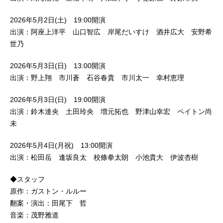
2026年5月2日(土) 19:00開演
出演：阿座上洋平 山口智広 岸尾だいすけ 酒井広大 安野希
世乃
2026年5月3日(日) 13:00開演
出演：野上翔 市川蒼 石谷春貴 市川太一 幸村恵理
2026年5月3日(日) 19:00開演
出演：鈴木達央 土田玲央 増元拓也 野津山幸宏 ペイトン尚
未
2026年5月4日(月祝) 13:00開演
出演：松田岳 逢坂良太 校條拳太朗 小池貴大 伊波杏樹
◆スタッフ
原作：ガストン・ルルー
翻案・演出：田尾下 哲
音楽：茂野雅道