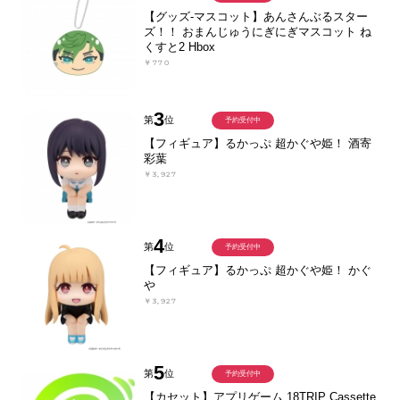
【グッズ-マスコット】あんさんぶるスター
ズ！！ おまんじゅうにぎにぎマスコット ね
くすと2 Hbox
￥770
3
第
位
予約受付中
【フィギュア】るかっぷ 超かぐや姫！ 酒寄
彩葉
￥3,927
4
第
位
予約受付中
【フィギュア】るかっぷ 超かぐや姫！ かぐ
や
￥3,927
5
第
位
予約受付中
【カセット】アプリゲーム 18TRIP Cassette