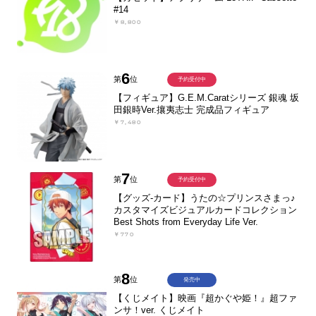
#14
￥8,800
6
第
位
予約受付中
【フィギュア】G.E.M.Caratシリーズ 銀魂 坂
田銀時Ver.攘夷志士 完成品フィギュア
￥7,480
7
第
位
予約受付中
【グッズ-カード】うたの☆プリンスさまっ♪
カスタマイズビジュアルカードコレクション
Best Shots from Everyday Life Ver.
￥770
8
第
位
発売中
【くじメイト】映画『超かぐや姫！』超ファ
ンサ！ver. くじメイト