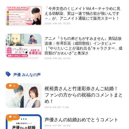
「今井文也のくじメイトVol.4～チャラめに見
える幼馴染、実は一途で独占欲が強いんです
～」が、アニメイト通販にて販売スタート！
2026-08-06 13:30
アニメ『うちの弟どもがすみません』第5話放
送後：寺澤百花（成田類役）インタビュー
｜"やりたいことが溢れ出る"キャラクター、成
田類の"かわいさ"と奥深さ
2026-08-06 12:00
声優 みんなの声
51
梶裕貴さんと竹達彩奈さんご結婚！
ファンの方からの祝福のコメントまと
め！
2019-06-23 11:26
101
声優さんの結婚おめでとうコメント
2020-07-07 13:00