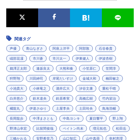
関連タグ
声優
青山なぎさ
阿座上洋平
阿部敦
石谷春貴
礒部花凜
市川蒼
市川太一
伊東健人
伊波杏樹
鵜澤正太郎
逢坂良太
大熊和奏
小笠原仁
笠間淳
狩野翔
川田紳司
岸尾だいすけ
金城大和
楠田敏之
小池貴大
小林竜之
酒井広大
汐谷文康
重松千晴
白井悠介
鈴木達央
鈴原希実
高橋広樹
竹内栄治
橘龍丸
伊達さゆり
土屋李央
土田玲央
鳥海浩輔
長岡龍歩
中澤まさとも
中島ヨシキ
夏目響平
野上翔
野津山幸宏
比留間俊哉
ペイトン尚未
増元拓也
松田岳
三橋かおる
安野希世乃
山口智広
山中真尋
幸村恵理