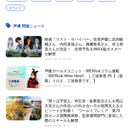
イベント
声優 関連ニュース
映画『ラスト・サバイバー』吹替声優に武内駿
輔さん、内田直哉さん、種﨑敦美さん、井上和
彦さんが決定！ 吹替予告＆IMAX版ポスター
が解禁
2026-08-07 07:00
声優ガールズユニット・IBERIs&コラム連載
「IBERIs& Write Here!!」｜三波春香 #5【［急
募］メロさ。三波春香です。】
2026-08-06 20:00
『我々は宇宙人』W主演・坂東龍汰さん＆岡山
天音さんの作品への向き合い方が垣間見えるエ
ピソードが到着！ ワールドプレミア「第79
回カンヌ国際映画祭」監督週間部門に参加した
際のスチールも解禁
2026-08-06 15:00