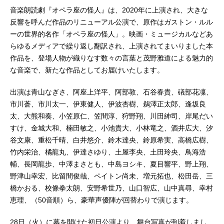
音楽朗読劇『オペラ座の怪人』は、2020年に上演され、大きな
反響を呼んだ作品のリニューアル公演で、原作はガストン・ルル
ーの世界的名作「オペラ座の怪人」。映画・ミュージカルなどあ
らゆるメディアで繰り返し翻訳され、上演されてまいりました本
作品を、登場人物が織りなす数々の言葉と茂野雅道による魅力的
な音楽で、新たな作品としてお届けいたします。
出演は青山なぎさ、阿座上洋平、阿部敦、石谷春貴、礒部花凜、
市川蒼、市川太一、伊東健人、伊波杏樹、鵜澤正太郎、逢坂良
太、大熊和奏、小笠原仁、笠間淳、狩野翔、川田紳司、岸尾だい
すけ、金城大和、楠田敏之、小池貴大、小林竜之、酒井広大、汐
谷文康、重松千晴、白井悠介、鈴木達央、鈴原希実、高橋広樹、
竹内栄治、橘龍丸、伊達さゆり、土屋李央、土田玲央、鳥海浩
輔、長岡龍歩、中澤まさとも、中島ヨシキ、夏目響平、野上翔、
野津山幸宏、比留間俊哉、ペイトン尚未、増元拓也、松田岳、三
橋かおる、校條拳太朗、安野希世乃、山口智広、山中真尋、幸村
恵理、（50音順）ら、豪華声優陣が回替わりで演じます。
28日（火）に幕を開けた初日公演より、舞台写真が到着しまし