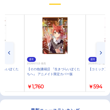
通常
通常
2026/07/15 発売
2026/07/17 発売
きづらいぼくた
【その他(書籍)】『生きづらいぼくた
【コミック】推
ちへ』 アニメイト限定カバー版
￥1,760
￥594