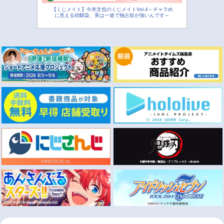
【くじメイト】今井文也のくじメイトVol.4～チャラめ
に見える幼馴染、実は一途で独占欲が強いんです～