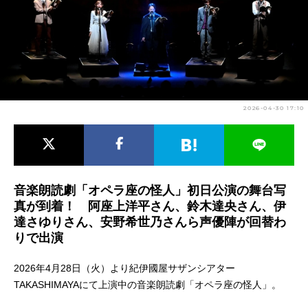
アニメ映画一覧
実写化映画一覧
今期アニメ曜日別一覧
春アニメ
夏アニメ
2026-04-30 17:10
秋アニメ
冬アニメ
男性声優/女性声優一覧
FOLLOW US
音楽朗読劇「オペラ座の怪人」初日公演の舞台写
真が到着！ 阿座上洋平さん、鈴木達央さん、伊
達さゆりさん、安野希世乃さんら声優陣が回替わ
りで出演
2026年4月28日（火）より紀伊國屋サザンシアター
TAKASHIMAYAにて上演中の音楽朗読劇「オペラ座の怪人」。