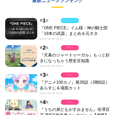
最新ニュースランキング
1
第
位
マンガ・ラノベ
『ONE PIECE』イム様・神の騎士団
「19本の武器」まとめ＆元ネタ
2026-08-06 16:30
2
第
位
アニメ
『天幕のジャードゥーガル』もっと好
きになっちゃう歴史豆知識
2026-08-06 18:30
3
第
位
アニメ
『アニメ100カノ』第30話（3期6話）
あらすじ＆場面カット
2026-08-06 18:55
4
第
位
アニメ
『うちの弟どもがすみません』寺澤百