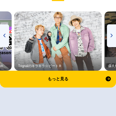
on
Trignalのキラキラ☆ビートＲ
森久
もっと見る