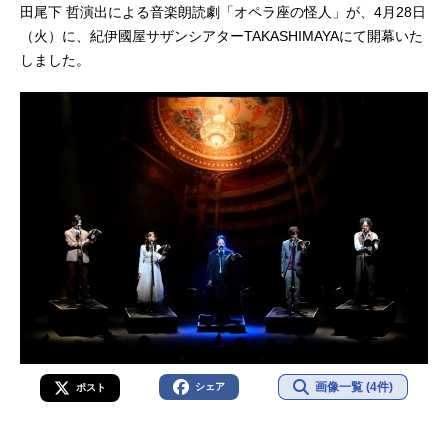
田尾下 哲演出による音楽朗読劇「オペラ座の怪人」が、4月28日
（火）に、紀伊國屋サザンシアターTAKASHIMAYAにて開幕いた
しました。
画像一覧 (4件)
シェア
ポスト