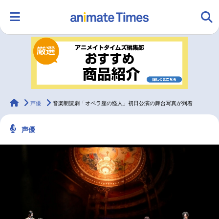
HOME
ランキング
アニメ
声優
ラジオ
みんなの声
グッズ
映画
animateTimes
声優
音楽朗読劇「オペラ座の怪人」初日公演の舞台写真が到着
声優
マンガ・ラノベ
ゲーム・アプリ
音楽
コスプレ
2.5次元
配信・Vtuber
トレンド
無料マンガ
最新記事一覧
アニメ記事一覧
声優記事一覧