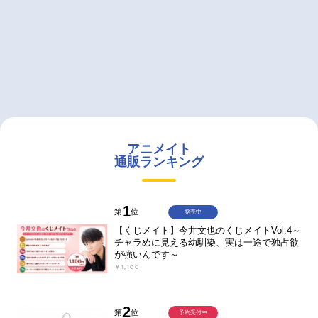
アニメイト
通販ランキング
1
第
位
発売中
【くじメイト】今井文也のくじメイトVol.4～
チャラめに見える幼馴染、実は一途で独占欲
が強いんです～
￥1,100
2
第
位
予約受付中