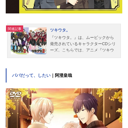
edCO.,LTD. 松原秀音楽製作：EVIL
LINERECORDSキャラクターデザイ
ン：えびもアートディレクション：B
ALCOLONY.(C)2021Charisma(C)Da
関連記事
zedCo,LtdAllrightsreserved.『カリス
ツキウタ。
マ』公式サイト『カリスマ』公式X
『ツキウタ。』は、ムービックから
（Twitter） 「カリスマ」のグッズを
発売されているキャラクターCDシリ
探す
ーズ。こちらでは、アニメ『ツキウ
タ。』のあらすじ、キャスト声優、
スタッフ、オススメ記事をご紹介！
パパだって、したい
｜阿澄皇哉