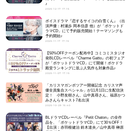
♪
2025-12-17 17:15
ボイスドラマ『恋するサイコの白雪くん』（出
演声優：村瀬歩 岡本信彦 他）が「ポケットド
ラマCD」にて予約販売開始！テーマソングも
予約開始♪
2025-11-17 17:15
【50%OFFクーポン配布中】コミコミスタジオ
発BLCDレーベル『Charme Gatto』の初フェア
が「ポケットドラマCD」にて開催！ポケドラ
殿堂ランキングに並ぶ人気作も対象作品♪
2025-11-07 17:15
「カリスマガンボツアー開催記念 カリスマ声
優全員集合スペシャル」が11月1日に生配信決
定！ 小野友樹さん、山中真尋さん、福原かつ
みさんらキャスト7名出演
2025-10-29 15:40
BLドラマCDレーベル『Petit Chaton』の全作
品を、「ポケットドラマCD」にて30％OFF！
【出演：赤羽根健治 鈴木達央／山中真尋 榊原