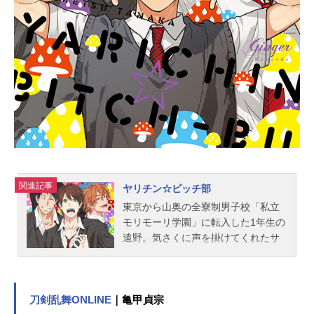
西藤歩キャラクターデザイン：永井
泰平音響監督：えのもとたかひろ音
響制作：スタジオマウスアニメーシ
ョン制作：マジックバス制作：ピカ
ンテサーカス製作：彗星社主題歌「H
omesweetHome」阿澄皇哉（山中真
尋）、成瀬圭壱（寺島惇太）公開開
始年＆季節2019冬アニメ(C)世尾せり
な/SuiseishaInc.TVアニメ『パパだっ
て、したい』公式サイト 「パパだっ
て、したい」のグッズを探す動画配
信情報【PR】※本ページは動画配信
関連記事
ヤリチン☆ビッチ部
サービスのプロモーションが含まれ
東京から山奥の全寮制男子校「私立
ています。※詳細や最新の配信情報
モリモーリ学園」に転入した1年生の
は...
遠野。気さくに声を掛けてくれたサ
ッカー部の矢口が唯一の友人となる
が、球技が苦手なために一番ラクそ
うな写真部に入る。だがそこは写真
部とは名ばかり、キャラの濃い先輩
刀剣乱舞ONLINE
｜亀甲貞宗