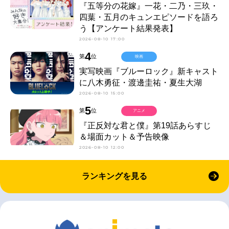
『五等分の花嫁』一花・二乃・三玖・
四葉・五月のキュンエピソードを語ろ
う【アンケート結果発表】
2026-08-10 17:00
4
第
位
映画
実写映画『ブルーロック』新キャスト
に八木勇征・渡邊圭祐・夏生大湖
2026-08-10 15:00
5
第
位
アニメ
『正反対な君と僕』第19話あらすじ
＆場面カット＆予告映像
2026-08-10 12:00
ランキングを見る