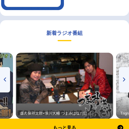
新着ラジオ番組
森久保祥太郎×浪川大輔 つまみは塩だけ
Tri
もっと見る