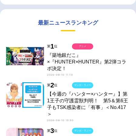
最新ニュースランキング
1
第
位
アニメ
『築地銀だこ』
×『HUNTER×HUNTER』第2弾コラ
ボ決定！
2026-08-10 11:10
2
第
位
マンガ・ラノベ
【今週の『ハンター×ハンター』】第
1王子の守護霊獣判明！ 第5＆第6王
子もTSK感染者に「有事」＜No.417
＞
2026-08-10 13:30
3
第
位
マンガ・ラノベ