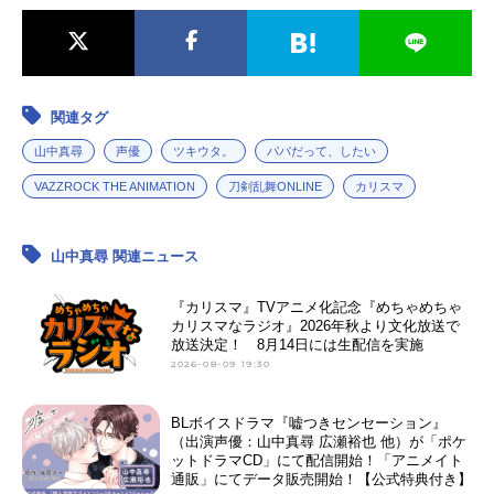
関連タグ
山中真尋
声優
ツキウタ。
パパだって、したい
VAZZROCK THE ANIMATION
刀剣乱舞ONLINE
カリスマ
山中真尋 関連ニュース
『カリスマ』TVアニメ化記念『めちゃめちゃ
カリスマなラジオ』2026年秋より文化放送で
放送決定！ 8月14日には生配信を実施
2026-08-09 19:30
BLボイスドラマ『嘘つきセンセーション』
（出演声優：山中真尋 広瀬裕也 他）が「ポケ
ットドラマCD」にて配信開始！「アニメイト
通販」にてデータ販売開始！【公式特典付き】