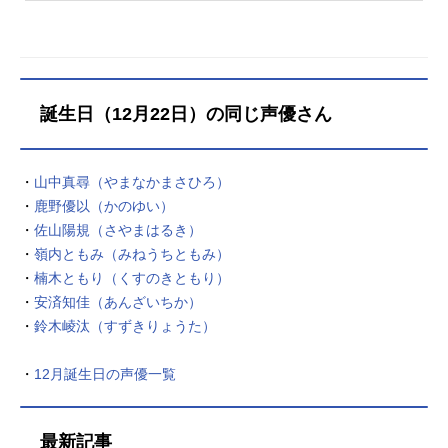
村愛シリーズ構成：珠月ノエルキャ
化し、日本の歴史上の合戦場に出没
ラクターデザイン：羽田浩二音楽：
する敵を討伐していく刀剣育成シミ
片山修志音響監督：小泉紀介アニメ
ュレーションゲーム。こちらでは、
ーション制作：GRIZZLY主題歌「To
『刀剣乱舞ONLINE』のあらすじ、キ
uchY...
ャスト声優、スタッフ、オススメ記
誕生日（12月22日）の同じ声優さん
事をご紹介！
・
山中真尋（やまなかまさひろ）
・
鹿野優以（かのゆい）
・
佐山陽規（さやまはるき）
・
嶺内ともみ（みねうちともみ）
・
楠木ともり（くすのきともり）
・
安済知佳（あんざいちか）
・
鈴木崚汰（すずきりょうた）
・
12月誕生日の声優一覧
最新記事