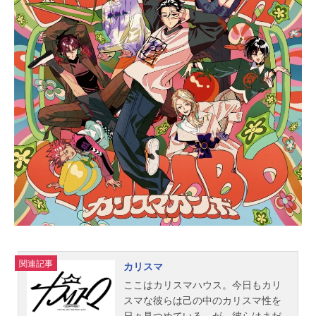
で、傷ついて、それでも進むから輝
ける。新たな輝きの物語が、はじま
る！作品名VAZZROCKTHEANIMATI
ON放送形態TVアニメシリーズツキプ
ロスケジュール2022年10月5日
（水）～2022年12月28日（水）TOK
YOMX・BS日テレほか話数全13話キ
ャスト眞宮孝明：新垣樽助吉良凰
香：小林裕介築一紗：山中真尋築二
葉：白井悠介大山直助：笹翼白瀬優
馬：堀江瞬小野田翔：菊池幸利久慈
川悠人：長谷川芳明天羽玲司：佐藤
拓也立花歩：坂泰斗大黒岳：増元拓
也名積ルカ：河本啓佑遠井勇将：黒
田崇矢朏ユズル：鈴木達央絵島航
大：野島健児折原大雅：阿座上洋平
竹中修斗：小林千晃スタッフ監督：
関連記事
カリスマ
高本宣弘シリーズ構成：松田恵里子
ここはカリスマハウス。今日もカリ
キャラクター原案・アニメキャラク
スマな彼らは己の中のカリスマ性を
ターデザイン：夏生オ...
日々見つめている。が、彼らはまだ