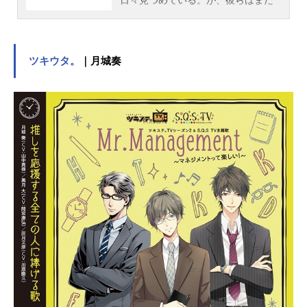
『真のカリスマ』には辿り着けてい
ないと言える。故にこうしてカリス
マどうしで身を寄せあい、日々カリ
スマ性を育み、さらなる高みを目指
ツキウタ。
｜月城奏
すいわば仮住まいの状態。世間には
嘲笑する者もいるだろう。が、カリ
スマな彼らにはノーダメージ。むし
ろそういった逆境を糧にさらなるカ
リスマを生成し、見事な『カリスマ
チャージ』を蓄積させていく。チャ
ージの先にあるものとは……!?凡人
にはよくわからないと思いますがこ
れはカリスマたちの物語です。作品
名カリスマキャスト伊藤ふみや：小
野友樹草薙理解：山中真尋本橋依央
利：福原かつみ猿川慧：細田健太湊
大瀬：日向朔公テラ：大河元気天堂
天彦：橋詰知久中神総右衛門：立花
慎之介虎姫柊：大野智敬アジアのカ
リスマ：神谷浩史スタッフ原作：Daz