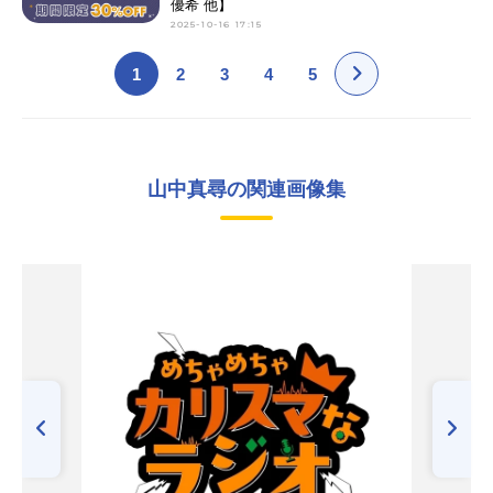
優希 他】
2025-10-16 17:15
1
2
3
4
5
山中真尋の関連画像集