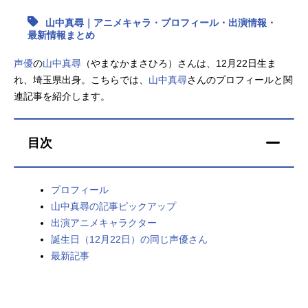
山中真尋｜アニメキャラ・プロフィール・出演情報・
アニメ映画一覧
実写化映画一覧
最新情報まとめ
今期アニメ曜日別一覧
声優
の
山中真尋
（やまなかまさひろ）さんは、12月22日生ま
れ、埼玉県出身。こちらでは、
山中真尋
さんのプロフィールと関
春アニメ
夏アニメ
連記事を紹介します。
秋アニメ
冬アニメ
目次
男性声優/女性声優一覧
FOLLOW US
プロフィール
山中真尋の記事ピックアップ
出演アニメキャラクター
誕生日（12月22日）の同じ声優さん
最新記事