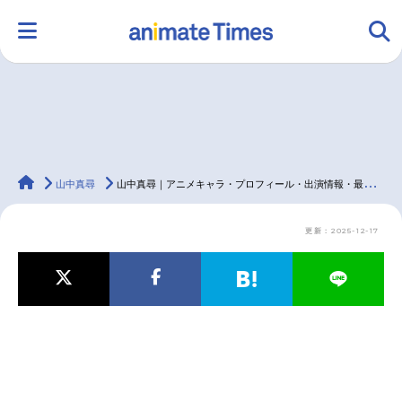
HOME
ランキング
アニメ
声優
animateTimes
ラジオ
みんなの声
グッズ
映画
山中真尋
山中真尋｜アニメキャラ・プロフィール・出演情報・最新情報まとめ
更新：2025-12-17
マンガ・ラノベ
ゲーム・アプリ
音楽
コスプレ
2.5次元
配信・Vtuber
トレンド
無料マンガ
最新記事一覧
アニメ記事一覧
声優記事一覧