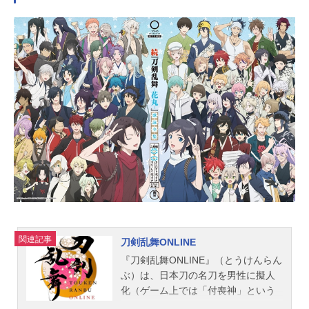
たちがひしめく通称「ヤリチンビッ
チ部」だった！！動揺する遠野とは
対照的に同時入部した加島はまった
く動じず、どさくさにまぎれて遠野
に告白までしてくる。遠野自身は矢
口のことを可愛く思っているのだ
が、その矢口は加島と一緒にいると
顔を赤くしたりしてなにやらワケあ
り。性に奔放な先輩たちに翻弄され
る、新入部員・遠野と加島の不器用
でピュアな青春ラブストーリー！作
品名ヤリチン☆ビッチ部放送形態OV
Aスケジュール2018年9月21日（金）
話数全2話キャスト遠野高志：小林裕
介加島優：濱野大輝矢口恭介：村瀬
歩ジミー：熊谷健太郎百合絢斗：佐
関連記事
刀剣乱舞ONLINE
藤拓也田村唯：小野友樹明美圭一：
代永翼糸目幸士郎：山中真尋鹿谷
『刀剣乱舞ONLINE』（とうけんらん
樹：中澤まさともスタッフ原作：お
ぶ）は、日本刀の名刀を男性に擬人
げれつたなか「ヤリチン☆ビッチ
化（ゲーム上では「付喪神」という
部」（幻冬舎コミックス）監督：吉
設定）した「刀剣男士」を収集・強