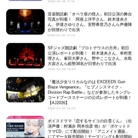
2026-06-05 17:15
音楽朗読劇「オペラ座の怪人」初日公演の舞台
写真が到着！ 阿座上洋平さん、鈴木達央さ
ん、伊達さゆりさん、安野希世乃さんら声優陣
が回替わりで出演
2026-04-30 17:10
SFジャズ朗読劇『プロトデウスの方舟』初日
公演レポートが到着！ 鈴木達央さん、幸村恵
理さん、峯田大夢さん、野中ここなさん、水島
大宙さんら総勢38名が日替わりで出演
2026-04-08 18:00
『魔法少女リリカルなのは EXCEEDS Gun
Blaze Vengeance』『ヒプノシスマイク -
Division Rap Battle-』などが参加したキングレ
コードブースステージの公式レポートが到着！
【AJ2026】
2026-04-02 16:40
ボイスドラマ『恋するサイコの白雪くん』（出
演声優：村瀬歩 岡本信彦 他）が「ポケットド
ラマCD」にて配信開始！「アニメイト通販」
にてデータ販売開始！テーマソングも配信開始