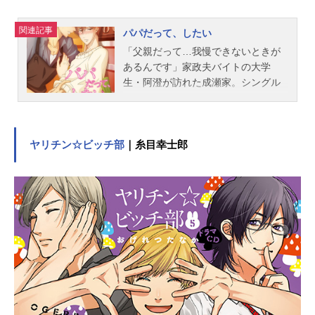
関連記事
パパだって、したい
「父親だって…我慢できないときが
あるんです」家政夫バイトの大学
生・阿澄が訪れた成瀬家。シングル
ファザーの成瀬さんと息子・壱佳の
二人家族だが、この成瀬さんがあま
りにも色っぽい…！！ノンケのはず
なのについ意識してしまう阿澄。そ
ヤリチン☆ビッチ部
｜糸目幸士郎
して成瀬さんが欲求不満なことに気
付くと、ついつい魔が差してしま
い…。成瀬さん、子持ちのくせにエ
ロすぎだろ…！作品名パパだって、
したい放送形態TVアニメスケジュー
ル2019年1月6日（日）～2019年2月
24日（日）TOKYOMXほか話数全8話
キャスト阿澄皇哉：山中真尋成瀬圭
壱：寺島惇太成瀬壱佳：古木のぞみ
油井亮平：白井悠介スタッフ原作：
世尾せりな監督：熨斗谷充孝脚本：