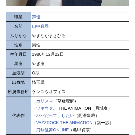
職業
声優
名前
山中真尋
ふりがな
やまなかまさひろ
性別
男性
生年月日
1980年12月22日
星座
やぎ座
血液型
O型
出身地
埼玉県
所属事務所
ケンユウオフィス
・
カリスマ
（草薙理解）
・
ツキウタ。
THE ANIMATION（月城奏）
代表作
・
パパだって、したい
（阿澄皇哉）
・
VAZZROCK THE ANIMATION
（築一紗）
・
刀剣乱舞ONLINE
（亀甲貞宗）