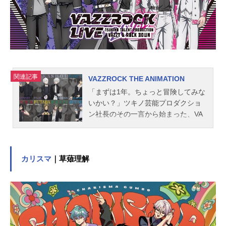
関連記事
VAZZROCK THE ANIMATION
「まずは1年。ちょっと冒険してみな
いかい？」ツキノ芸能プロダクショ
ン社長のその一言から始まった、VA
ZZROCKプロジェクト。芸歴の長さ
も、活動ジャンルも、年齢も、バッ
クグラウンドもバラバラの12人のタ
レントたちが集められて、はや数
カリスマ
｜草薙理解
年。彼らはVAZZYとROCKDOWNと
いう2つのユニットを組み、コンビ・
親友・ライバルとして互いの個性を
ぶつけ、磨き合ってきた。音楽活動
はもちろん、ドラマや舞台、映画出
演など様々な挑戦に挑む日々。悩ん