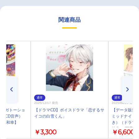
関連商品
通常
通常
2025/12/17 発売
2025/04/25 発売
ツ、ガトーショ
【ドラマCD】ボイスドラマ「恋するサ
【データ販売】
マCD音声）
イコの白雪くん」
ミッドナイト
興津和幸】
き）（ドラマC
岐隼一 阿座上
￥3,300
￥6,600