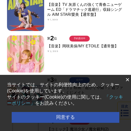
【音楽】TV 灰原くんの強くて青春ニューゲ
ーム ED「ドラマチック逃避行」収録シング
ル AIM STAR/愛美【通常盤】
￥1,999
2
第
位
予約受付中
【音楽】岡咲美保/MY ETOILE【通常盤】
￥2,999
×
3
第
位
発売中
当サイトでは、サイトの利便性向上のため、クッキー
【くじメイト】映画『超かぐや姫！』超ファ
(Cookie)を使用しています。
ンサ！ver. くじメイト
サイトのクッキー(Cookie)の使用に関しては、
「クッキ
￥770
ーポリシー」
をお読みください。
目次
同意する
4
第
位
予約受付中
【コミック】魔法少女ノ魔女裁判(2)