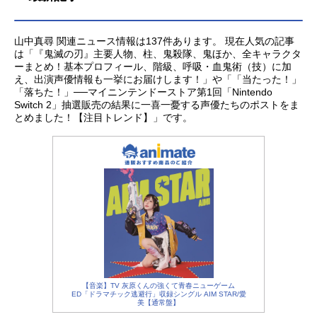
山中真尋 関連ニュース情報は137件あります。 現在人気の記事
は「『鬼滅の刃』主要人物、柱、鬼殺隊、鬼ほか、全キャラクタ
ーまとめ！基本プロフィール、階級、呼吸・血鬼術（技）に加
え、出演声優情報も一挙にお届けします！」や「「当たった！」
「落ちた！」──マイニンテンドーストア第1回「Nintendo
Switch 2」抽選販売の結果に一喜一憂する声優たちのポストをま
とめました！【注目トレンド】」です。
【音楽】TV 灰原くんの強くて青春ニューゲーム
ED「ドラマチック逃避行」収録シングル AIM STAR/愛
美【通常盤】