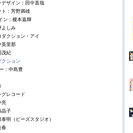
ンデザイン：田中直哉
ート：芳野満雄
イン：榎本嘉輝
野よしみ
ロダクション・アイ
中英里那
岡茂紀
ダクション
ター：中島豊
奈
ングレコード
中亮
藤晶子
田泰明（ピーズスタジオ）
美春