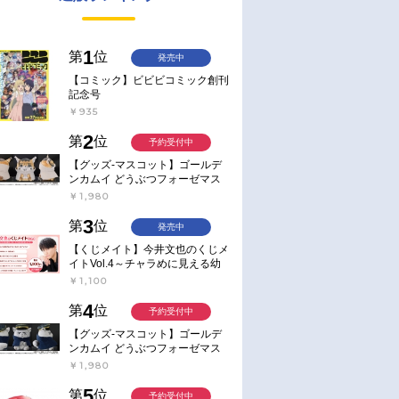
1
第
位
発売中
【コミック】ビビビコミック創刊
記念号
￥935
2
第
位
予約受付中
【グッズ-マスコット】ゴールデ
ンカムイ どうぶつフォーゼマス
コット 4.尾形百之助【再販】
￥1,980
3
第
位
発売中
【くじメイト】今井文也のくじメ
イトVol.4～チャラめに見える幼
馴染、実は一途で独占欲が強いん
￥1,100
です～
4
第
位
予約受付中
【グッズ-マスコット】ゴールデ
ンカムイ どうぶつフォーゼマス
コット 5.月島軍曹【再販】
￥1,980
5
第
位
予約受付中