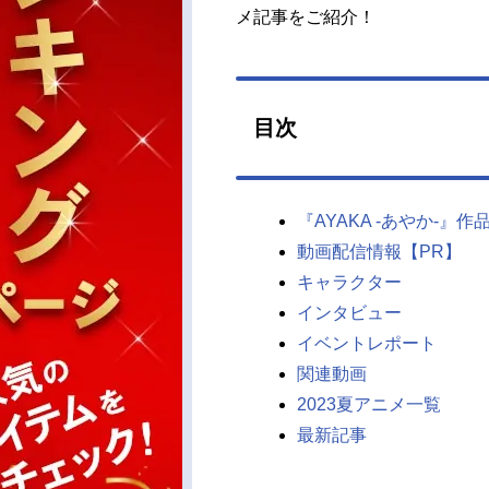
メ記事をご紹介！
目次
『AYAKA ‐あやか‐』作
動画配信情報【PR】
キャラクター
インタビュー
イベントレポート
関連動画
2023夏アニメ一覧
最新記事