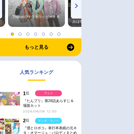
Trignalのキラキラ☆ビートＲ
森久保祥太郎×浪川大輔 つま
みは塩だけ
もっと見る
人気ランキング
1
位
アニメ
『たんプリ』第28話あらすじ＆
場面カット
2026/08/08 12:00
2
位
マンガ・ラノベ
『僕とロボコ』単行本表紙の元ネ
タ・オマージュ・パロディまとめ