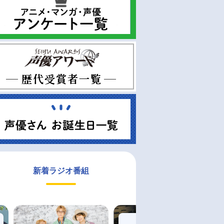
新着ラジオ番組