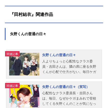
『田村結衣』関連作品
矢野くんの普通の日々
関連記事
矢野くんの普通の日々
人よりちょっと心配性なクラス委
員・吉田さんは、隣の席に座る矢野
くんが心配で仕方がない。毎日ケガ
まみれで学校にやってくる「超・不
運体質」の矢野くん。そんな矢野く
関連記事
矢野くんの普通の日々（実写）
んの手当てをしているうちに、吉田
さんの中には特別な想いが芽生えて
心配性なクラス委員長・吉田さん
きて……。個性的な友人たちに囲ま
は、毎日、なぜかケガまみれで登校
れながら、少しずつ距離を縮めてい
してくる矢野くんのことが気になっ