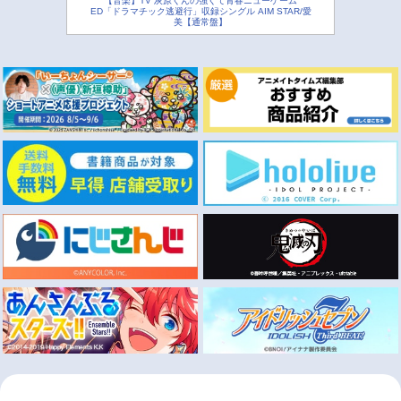
【音楽】TV 灰原くんの強くて青春ニューゲーム
ED「ドラマチック逃避行」収録シングル AIM STAR/愛
美【通常盤】