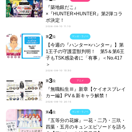
『築地銀だこ』
×『HUNTER×HUNTER』第2弾コラ
ボ決定！
2026-08-10 11:10
2
第
位
マンガ・ラノベ
【今週の『ハンター×ハンター』】第
1王子の守護霊獣判明！ 第5＆第6王
子もTSK感染者に「有事」＜No.417
＞
2026-08-10 13:30
3
第
位
アニメ
『無職転生Ⅲ』新章【ケイオスブレイ
カー編】PV＆新キャラ解禁！
2026-08-10 20:15
4
第
位
マンガ・ラノベ
『五等分の花嫁』一花・二乃・三玖・
四葉・五月のキュンエピソードを語ろ