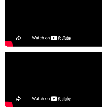
作：日本テレビ音楽アニメーション
pan）メイ：新沼凜空泉：白宮みずほ
制作：亜細亜堂主題歌OP：「POP
岡本：筒井あやめ田中：伊藤圭吾ス
L...
タッフ原作：田村結衣「矢野くんの
普通の日々」(講談社「コミックDAY
S」連載)監督：新城毅彦脚本：杉原
憲明 渡辺啓 伊吹一音楽：信澤宣
明企画製作：HI-AX制作プロダクショ
ン：ダブ配給：松竹主題歌「Yello...