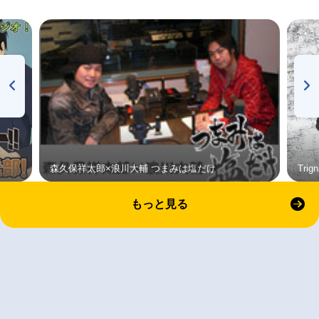
森久保祥太郎×浪川大輔 つまみは塩だけ
Tri
もっと見る