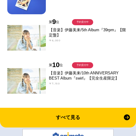
9
第
位
予約受付中
【音楽】伊藤美来/5th Album『39rpm』【限
定盤】
￥6,050
10
第
位
予約受付中
【音楽】伊藤美来/10th ANNIVERSARY
BEST Album『swirl』【完全生産限定】
￥7,150
すべて見る