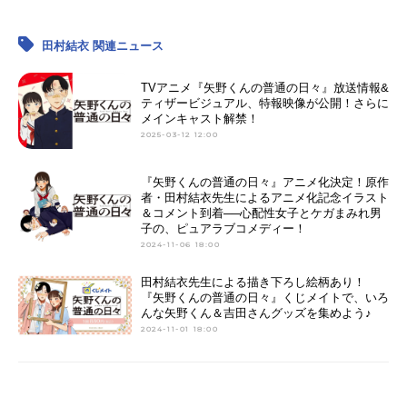
田村結衣 関連ニュース
TVアニメ『矢野くんの普通の日々』放送情報&
ティザービジュアル、特報映像が公開！さらに
メインキャスト解禁！
2025-03-12 12:00
『矢野くんの普通の日々』アニメ化決定！原作
者・田村結衣先生によるアニメ化記念イラスト
＆コメント到着──心配性女子とケガまみれ男
子の、ピュアラブコメディー！
2024-11-06 18:00
田村結衣先生による描き下ろし絵柄あり！
『矢野くんの普通の日々』くじメイトで、いろ
んな矢野くん＆吉田さんグッズを集めよう♪
2024-11-01 18:00