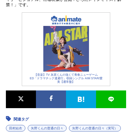
禁！」です。
【音楽】TV 灰原くんの強くて青春ニューゲーム
ED「ドラマチック逃避行」収録シングル AIM STAR/愛
美【通常盤】
関連タグ
田村結衣
矢野くんの普通の日々
矢野くんの普通の日々（実写）