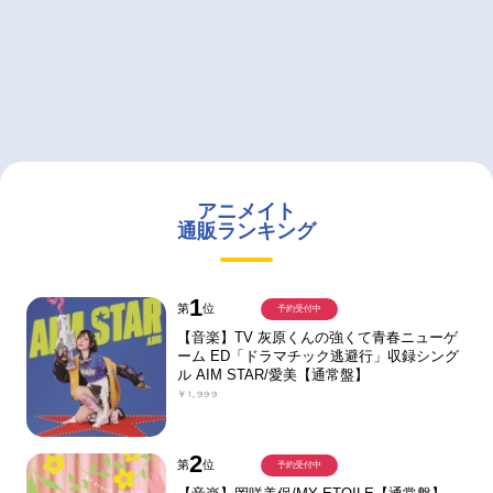
アニメイト
通販ランキング
1
第
位
予約受付中
【音楽】TV 灰原くんの強くて青春ニューゲ
ーム ED「ドラマチック逃避行」収録シング
ル AIM STAR/愛美【通常盤】
￥1,999
2
第
位
予約受付中