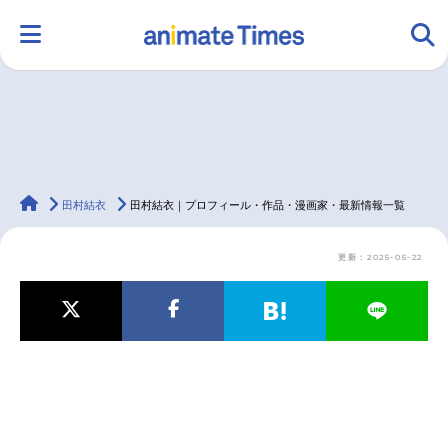
HOME
ランキング
アニメ
声優
animateTimes
ラジオ
みんなの声
グッズ
映画
田村結衣
田村結衣｜プロフィール・作品・漫画家・最新情報一覧
更新：2025-05-22
マンガ・ラノベ
ゲーム・アプリ
音楽
コスプレ
2.5次元
配信・Vtuber
トレンド
無料マンガ
最新記事一覧
アニメ記事一覧
声優記事一覧