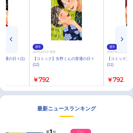
通常
通常
2025/12/10 発売
2025/10/08 発売
普通の日々(1)
【コミック】矢野くんの普通の日々
【コミック】
(12)
(11)
￥792
￥792
最新ニュースランキング
1
第
位
アニメ