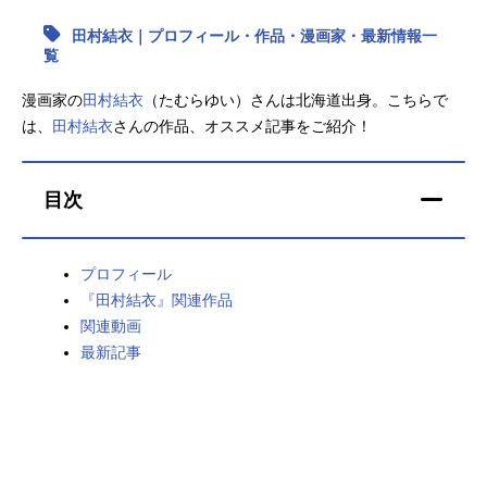
田村結衣｜プロフィール・作品・漫画家・最新情報一
アニメ映画一覧
実写化映画一覧
覧
今期アニメ曜日別一覧
漫画家の
田村結衣
（たむらゆい）さんは北海道出身。こちらで
は、
田村結衣
さんの作品、オススメ記事をご紹介！
春アニメ
夏アニメ
秋アニメ
冬アニメ
目次
男性声優/女性声優一覧
プロフィール
FOLLOW US
『田村結衣』関連作品
関連動画
最新記事