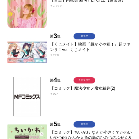
【音楽】岡咲美保/MY ETOILE【通常盤】
￥2,999
3
第
位
発売中
【くじメイト】映画『超かぐや姫！』超ファ
ンサ！ver. くじメイト
￥770
4
第
位
予約受付中
【コミック】魔法少女ノ魔女裁判(2)
￥924
5
第
位
発売中
【コミック】ちいかわ なんか小さくてかわい
いやつ(8) なんか人魚の島のひみつのふせん&