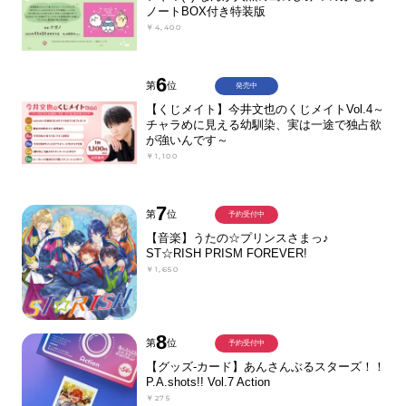
ノートBOX付き特装版
￥4,400
6
第
位
発売中
【くじメイト】今井文也のくじメイトVol.4～
チャラめに見える幼馴染、実は一途で独占欲
が強いんです～
￥1,100
7
第
位
予約受付中
【音楽】うたの☆プリンスさまっ♪
ST☆RISH PRISM FOREVER!
￥1,650
8
第
位
予約受付中
【グッズ-カード】あんさんぶるスターズ！！
P.A.shots!! Vol.7 Action
￥275