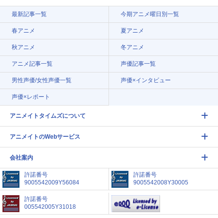
最新記事一覧
今期アニメ曜日別一覧
春アニメ
夏アニメ
秋アニメ
冬アニメ
アニメ記事一覧
声優記事一覧
男性声優/女性声優一覧
声優×インタビュー
声優×レポート
アニメイトタイムズについて
アニメイトのWebサービス
会社案内
許諾番号
許諾番号
9005542009Y56084
9005542008Y30005
許諾番号
005542005Y31018