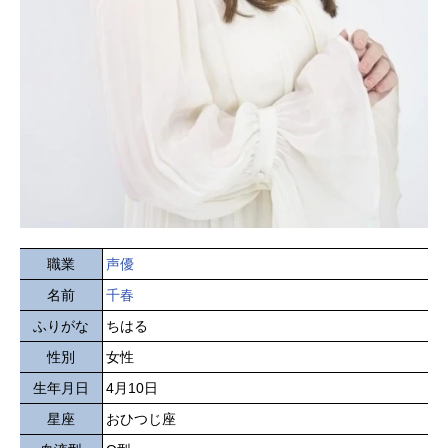
職業
声優
名前
千春
ふりがな
ちはる
性別
女性
生年月日
4月10日
星座
おひつじ座