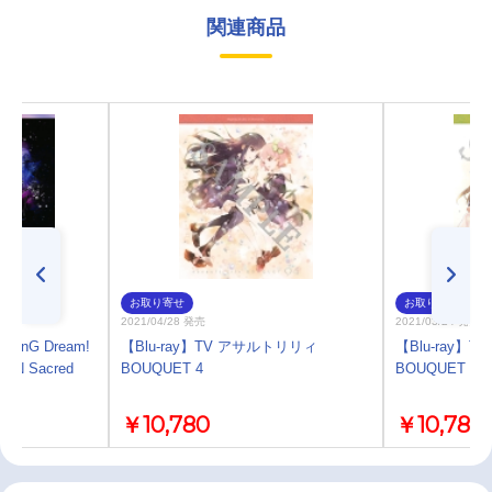
関連商品
お取り寄せ
お取り寄せ
2021/04/28 発売
2021/03/24 発売
nG Dream!
【Blu-ray】TV アサルトリリィ
【Blu-ray】
EN Sacred
BOUQUET 4
BOUQUET 3
定盤
￥10,780
￥10,780