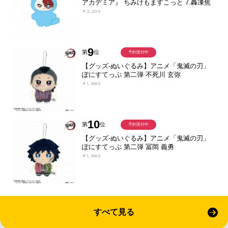
アカデミア』 ちみけもますこっと 7.轟凍焦
￥2,200
9
第
位
予約受付中
【グッズ-ぬいぐるみ】アニメ「鬼滅の刃」
ぽにすてっぷ 第二弾 不死川 玄弥
￥1,980
10
第
位
予約受付中
【グッズ-ぬいぐるみ】アニメ「鬼滅の刃」
ぽにすてっぷ 第二弾 冨岡 義勇
￥1,980
すべて見る