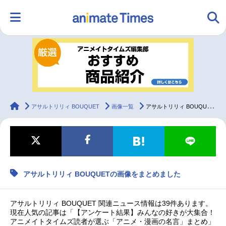
HOME
ランキング
アニメ
声優
ラジオ
みんなの声
グッズ
映画
animateTimes
アサルトリリィ BOUQUET
画像一覧
アサルトリリィ BOUQUETの画像をまとめました
マンガ・ラノベ
ゲーム・アプリ
音楽
コスプレ
アサルトリリィ BOUQUETの画像をまとめました
2.5次元
配信・Vtuber
トレンド
無料マンガ
最新記事一覧
アサルトリリィ BOUQUET 関連ニュース情報は39件あります。
現在人気の記事は「【アンケート結果】みんなの好きが大集合！
アニメイトタイムズ読者が選ぶ「アニメ・漫画の名言」まとめ」
アニメ記事一覧
声優記事一覧