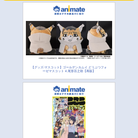
【グッズ-マスコット】ゴールデンカムイ どうぶつフォ
ーゼマスコット 4.尾形百之助【再販】