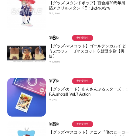
【グッズ-スタンドポップ】百合姫20周年展
箔アクリルスタンドE：あおのなち
￥2,200
6
第
位
予約受付中
【グッズ-マスコット】ゴールデンカムイ ど
うぶつフォーゼマスコット 6.鯉登少尉【再
販】
￥1,980
7
第
位
予約受付中
【グッズ-カード】あんさんぶるスターズ！！
P.A.shots!! Vol.7 Action
￥275
8
第
位
予約受付中
【グッズ-マスコット】アニメ『僕のヒーロー