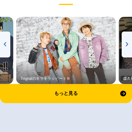
Trignalのキラキラ☆ビートＲ
森久
もっと見る