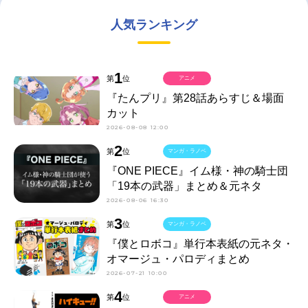
人気ランキング
1
第
位
アニメ
『たんプリ』第28話あらすじ＆場面
カット
2026-08-08 12:00
2
第
位
マンガ・ラノベ
『ONE PIECE』イム様・神の騎士団
「19本の武器」まとめ＆元ネタ
2026-08-06 16:30
3
第
位
マンガ・ラノベ
『僕とロボコ』単行本表紙の元ネタ・
オマージュ・パロディまとめ
2026-07-21 10:00
4
第
位
アニメ