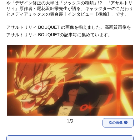
や「デザイン修正の大半は「ソックスの種類」!? 『アサルトリ
リィ』原作者・尾花沢軒栄先生が語る、キャラクターのこだわり
アニメ映画一覧
実写化映画一覧
とメディアミックスの舞台裏丨インタビュー【後編】」です。
今期アニメ曜日別一覧
アサルトリリィ BOUQUET の画像を揃えました。高画質画像を
アサルトリリィ BOUQUETの記事毎に集めています。
春アニメ
夏アニメ
秋アニメ
冬アニメ
男性声優/女性声優一覧
FOLLOW US
1/2
次の画像