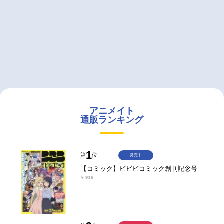
アニメイト
通販ランキング
1
第
位
発売中
【コミック】ビビビコミック創刊記念号
￥935