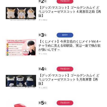
2
第
位
予約受付中
【グッズ-マスコット】ゴールデンカムイ ど
うぶつフォーゼマスコット 4.尾形百之助【再
販】
￥1,980
3
第
位
発売中
【くじメイト】今井文也のくじメイトVol.4～
チャラめに見える幼馴染、実は一途で独占欲
が強いんです～
￥1,100
4
第
位
予約受付中
【グッズ-マスコット】ゴールデンカムイ ど
うぶつフォーゼマスコット 5.月島軍曹【再
販】
￥1,980
5
第
位
予約受付中