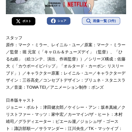
画像一覧 (3件)
シェア
ポスト
スタッフ
原作：マーク・ミラー、レイニル・ユー／原案：マーク・ミラー
／監督：堀 元宣（「キャロル＆チューズデイ」（監督）、「ひ
るね姫」（絵コンテ、演出、作画監督））／シリーズ構成：佐藤
大（「カウボーイビバップ」「オルタード・カーボン: リスリー
ブド」）／キャラクター原案：レイニル・ユー／キャラクターデ
ザイン：三谷高史／コンセプトデザイン：ブリュネ・スタニスラ
ス／音楽：TOWA TEI／アニメーション制作：ボンズ
日本版キャスト
ジョニー・ボルト：津田健次郎／ケイシー・アン：坂本真綾／ク
リストファー・マッツ：家中宏／カーマイン/ザ・ヒート：木村
靖司／グラディエーター：ピエール瀧／ジョシュ/ザ・ゴース
ト：諏訪部順一／サラマンダー：江川央生／TK・マッケイブ：