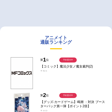
アニメイト
通販ランキング
1
第
位
予約受付中
【コミック】魔法少女ノ魔女裁判(2)
￥924
2
第
位
予約受付中
【グッズ-カードゲーム】鳴潮 ：対決 ブース
ターパック第一弾【ポイント2倍】
￥440