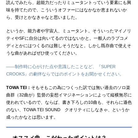
読んでみたら、超能力だったりミュータントっていう要素にも興
味を持てたので、こういうオファーにはなかなか恵まれないか
ら、受けとかなきゃなと思いました。
というか、能力者や宇宙人、ミュータント。そういったマイノリ
ティやSFに自分は向いてるのではないかと。一般人のラブコメ
ディとかにはつくるのは難しそうだなと。しかし既存曲で使えそ
うな曲があればぜひ使ってください。
――制作時に心がけた点や意識したことなど、『SUPER
CROOKS』の劇伴ならではのポイントをお聞かせください。
TOWA TEI：
そもそもこの為につくった訳では無い過去のソロ楽
曲群（32曲が）監督の妄想イマジネーションによって縦横無尽に
使われているので、ならば、書き下ろしの10曲も、それらに遜色
のない、TOWA TEI SOUND クオリティにしなきゃ、というか
成ったかなとは思います。