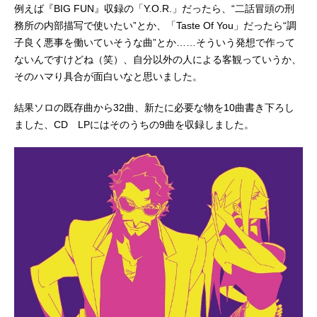
例えば『BIG FUN』収録の「Y.O.R.」だったら、“二話冒頭の刑
務所の内部描写で使いたい”とか、「Taste Of You」だったら“調
子良く悪事を働いていそうな曲”とか……そういう発想で作って
ないんですけどね（笑）、自分以外の人による客観っていうか、
そのハマり具合が面白いなと思いました。
結果ソロの既存曲から32曲、新たに必要な物を10曲書き下ろし
ました、CD LPにはそのうちの9曲を収録しました。