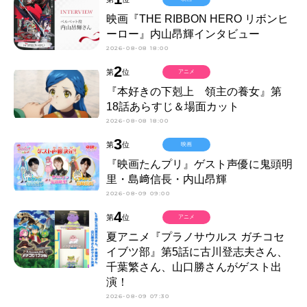
映画『THE RIBBON HERO リボンヒ
ーロー』内山昂輝インタビュー
2026-08-08 18:00
2
第
位
アニメ
『本好きの下剋上 領主の養女』第
18話あらすじ＆場面カット
2026-08-08 18:00
3
第
位
映画
『映画たんプリ』ゲスト声優に鬼頭明
里・島﨑信長・内山昂輝
2026-08-09 09:00
4
第
位
アニメ
夏アニメ『プラノサウルス ガチコセ
イブツ部』第5話に古川登志夫さん、
千葉繁さん、山口勝さんがゲスト出
演！
2026-08-09 07:30