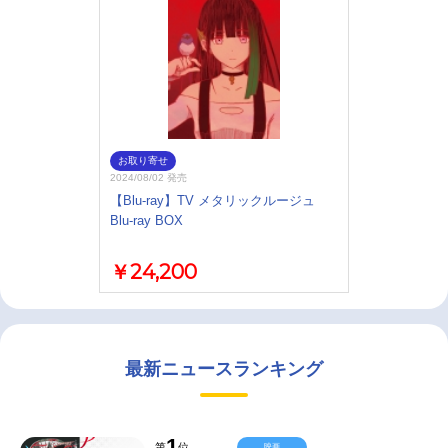
お取り寄せ
2024/08/02 発売
【Blu-ray】TV メタリックルージュ
Blu-ray BOX
￥24,200
最新ニュースランキング
1
第
位
映画