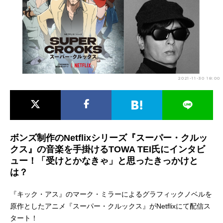
アニメ映画一覧
実写化映画一覧
今期アニメ曜日別一覧
春アニメ
夏アニメ
2021-11-30 18:00
秋アニメ
冬アニメ
男性声優/女性声優一覧
FOLLOW US
ボンズ制作のNetflixシリーズ『スーパー・クルッ
クス』の音楽を手掛けるTOWA TEI氏にインタビ
ュー！「受けとかなきゃ」と思ったきっかけと
は？
『キック・アス』のマーク・ミラーによるグラフィックノベルを
原作としたアニメ『スーパー・クルックス』がNetflixにて配信ス
タート！