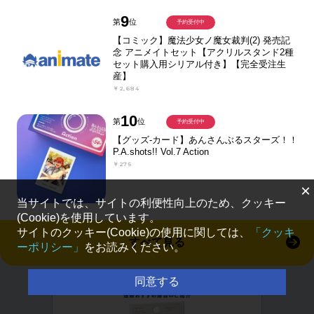
9
第
位
予約受付中
【コミック】魔法少女ノ魔女裁判(2) 発売記
念 アニメイトセット【アクリルスタンド2種
セット購入用シリアル付き】【完全受注生
産】
￥2,684
10
第
位
予約受付中
【グッズ-カード】あんさんぶるスターズ！！
P.A.shots!! Vol.7 Action
￥275
×
当サイトでは、サイトの利便性向上のため、クッキー
(Cookie)を使用しています。
サイトのクッキー(Cookie)の使用に関しては、
「クッキ
すべて見る
ーポリシー」
をお読みください。
同意する