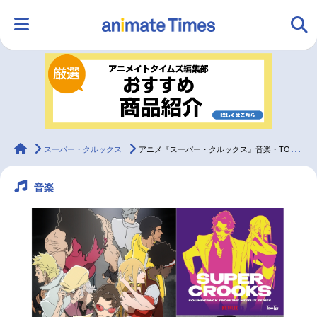
HOME
ランキング
アニメ
声優
ラジオ
みんなの声
グッズ
映画
animateTimes
スーパー・クルックス
アニメ『スーパー・クルックス』音楽・TOWA TEIインタビュー
音楽
マンガ・ラノベ
ゲーム・アプリ
音楽
コスプレ
2.5次元
配信・Vtuber
トレンド
無料マンガ
最新記事一覧
アニメ記事一覧
声優記事一覧