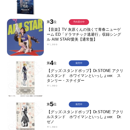
3
第
位
予約受付中
【音楽】TV 灰原くんの強くて青春ニューゲ
ーム ED「ドラマチック逃避行」収録シング
ル AIM STAR/愛美【通常盤】
￥1,999
4
第
位
発売中
【グッズ-スタンドポップ】Dr.STONE アクリ
ルスタンド ホワイマンといっしょver. ス
タンリー・スナイダー
￥1,980
5
第
位
発売中
【グッズ-スタンドポップ】Dr.STONE アクリ
ルスタンド ホワイマンといっしょver. Dr.
ゼノ
￥1,980