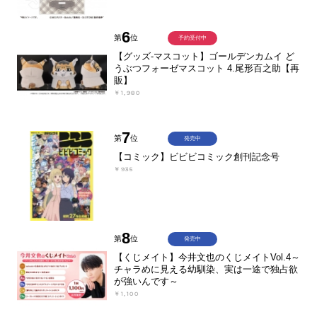
6
第
位
予約受付中
【グッズ-マスコット】ゴールデンカムイ ど
うぶつフォーゼマスコット 4.尾形百之助【再
販】
￥1,980
7
第
位
発売中
【コミック】ビビビコミック創刊記念号
￥935
8
第
位
発売中
【くじメイト】今井文也のくじメイトVol.4～
チャラめに見える幼馴染、実は一途で独占欲
が強いんです～
￥1,100