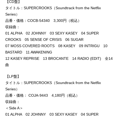
【CD盤】
タイトル：SUPERCROOKS（Soundtrack from the Netflix
Series）
品番・価格：COCB-54340 3,300円（税込）
収録曲：
01 ALPHA 02 JOHNNY 03 SEXY KASEY 04 SUPER
CROOKS 05 SENSE OF CRISIS 06 SUGAR
07 MOSS COVERED ROOTS 08 KASEY 09 INTRIGU 10
BASTARD 11 AWAKENING
12 KASEY REPRISE 13 BROCANTE 14 RADIO (EDIT) 全14
曲
【LP盤】
タイトル：SUPERCROOKS（Soundtrack from the Netflix
Series）
品番・価格： COJA-9443 4,180円（税込）
収録曲：
＜Side A＞
01 ALPHA 02 JOHNNY 03 SEXY KASEY 04 SUPER