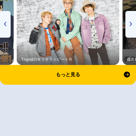
Trignalのキラキラ☆ビートＲ
森久
もっと見る