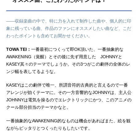
オススメ曲、こだわったポイントは？
――収録楽曲の中で、特に力を入れて制作した曲や、個人的に印
象に残っている曲、作品のファンにオススメしたい曲など、こだ
わったポイントも含めてお聞かせください。
TOWA TEI：
一番最初につくって即OK頂いた、一番抽象的な
AWAKENING（覚醒）とその後に先ず用意した JOHNNYと
KASEY其々のテーマでしょうか。その3つがこの劇伴の全体のレ
ンジ幅を表してるような。
KASEYはこの劇伴で唯一、所謂音符的古典的と言えるので一番
アレンジが効くテーマに。その一方音響的なJOHNNYは、主人公
JOHNNYは電気を操るのでエレクトリックにかつ、このアニメの
クール部分担当のテーマかなと。
一番抽象的なAWAKENING的なものは機会があればまた、絵を観
ながらピッタリとつくったりもしたいです。