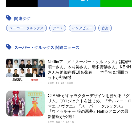
関連タグ
スーパー・クルックス
アニメ
インタビュー
音楽
スーパー・クルックス 関連ニュース
Netflixアニメ『スーパー・クルックス』諏訪部
順一さん、木村昴さん、羽多野渉さん、KENN
さんら追加声優10名発表！ 本予告＆場面カ
ットが初解禁
2021-10-22 11:30
CLAMPがキャラクターデザインを務める『グ
リム』プロジェクトをはじめ、『テルマエ・ロ
マエ ノヴァエ』『スーパー・クルックス』
『ウィッチャー 狼の悪夢』Netflixアニメの最
新情報が公開！
2021-06-15 20:10