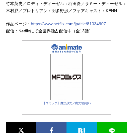
竹本英史／ロディ・ディーゼル：稲田徹／サミー・ディーゼル：
木村昴／プレトリアン：羽多野渉／フォアキャスト：KENN
作品ページ：
https://www.netflix.com/jp/title/81034907
配信：Netflixにて全世界独占配信中（全13話）
【コミック】魔法少女ノ魔女裁判(2)