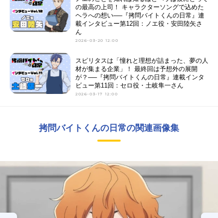
の最高の上司！ キャラクターソングで込めた
ヘラへの想い──『拷問バイトくんの日常』連
載インタビュー第12回：ノエ役・安田陸矢さ
ん
2026-03-20 12:00
スピリタスは「憧れと理想が詰まった、夢の人
材が集まる企業」！ 最終回は予想外の展開
が？──『拷問バイトくんの日常』連載インタ
ビュー第11回：セロ役・土岐隼一さん
2026-03-17 12:00
拷問バイトくんの日常の関連画像集