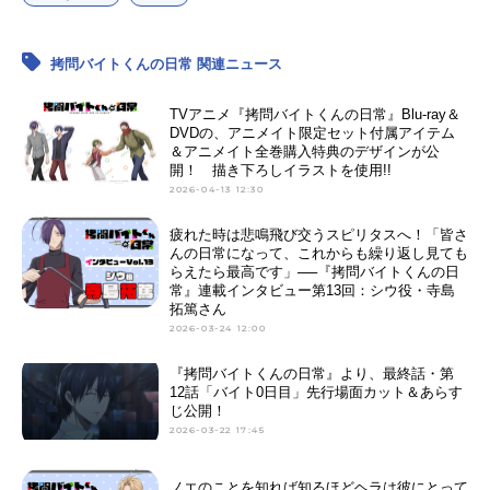
拷問バイトくんの日常 関連ニュース
TVアニメ『拷問バイトくんの日常』Blu-ray＆
DVDの、アニメイト限定セット付属アイテム
＆アニメイト全巻購入特典のデザインが公
開！ 描き下ろしイラストを使用!!
2026-04-13 12:30
疲れた時は悲鳴飛び交うスピリタスへ！「皆さ
んの日常になって、これからも繰り返し見ても
らえたら最高です」──『拷問バイトくんの日
常』連載インタビュー第13回：シウ役・寺島
拓篤さん
2026-03-24 12:00
『拷問バイトくんの日常』より、最終話・第
12話「バイト0日目」先行場面カット＆あらす
じ公開！
2026-03-22 17:45
ノエのことを知れば知るほどヘラは彼にとって