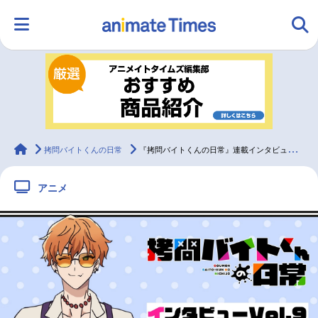
HOME
ランキング
アニメ
声優
ラジオ
みんなの声
グッズ
映画
animateTimes
拷問バイトくんの日常
『拷問バイトくんの日常』連載インタビュー：大野智敬【第9回】
アニメ
マンガ・ラノベ
ゲーム・アプリ
音楽
コスプレ
2.5次元
配信・Vtuber
トレンド
無料マンガ
最新記事一覧
アニメ記事一覧
声優記事一覧