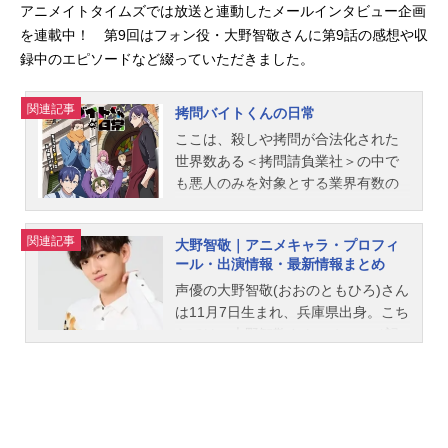
アニメイトタイムズでは放送と連動したメールインタビュー企画
を連載中！ 第9回はフォン役・大野智敬さんに第9話の感想や収
録中のエピソードなど綴っていただきました。
関連記事
拷問バイトくんの日常
ここは、殺しや拷問が合法化された
世界数ある＜拷問請負業社＞の中で
も悪人のみを対象とする業界有数の
ホワイト企業「株式会社スピリタ
ス」そこで働く、４人のバイトくん
関連記事
大野智敬｜アニメキャラ・プロフィ
たち面倒見が良い先輩バイトは何で
ール・出演情報・最新情報まとめ
もできて、誰とでも仲良くなれるエ
声優の大野智敬(おおのともひろ)さん
ース・セロみんながあこがれる拷問
は11月7日生まれ、兵庫県出身。こち
界の生きるレジェンド・シウそし
らでは、大野智敬さんのオススメ記
て、期待の新人バイトキュートで元
事をご紹介！
気な頑張り屋・ミケマジメで心優し
い大学生・ヒュー彼らはアットホー
ムな職場で今日もゆる〜く仲良くお
つとめを果たしますほかにも屑屋に
掃除屋……そしてまさかの殺し屋!?