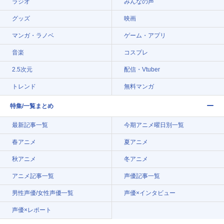
ラジオ
みんなの声
グッズ
映画
マンガ・ラノベ
ゲーム・アプリ
音楽
コスプレ
2.5次元
配信・Vtuber
トレンド
無料マンガ
特集/一覧まとめ
最新記事一覧
今期アニメ曜日別一覧
春アニメ
夏アニメ
秋アニメ
冬アニメ
アニメ記事一覧
声優記事一覧
男性声優/女性声優一覧
声優×インタビュー
声優×レポート