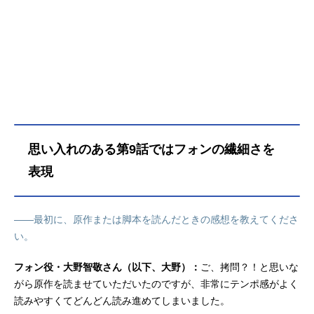
ゆかいで頼れる専門業者さんがわい
わい登場っ個性豊かな仲間たちとの
毎日は、意外にも居心地がよくて──
ちょっぴりダークなお仕事コメデ
ィ、始業です☆作品名拷問バイトく
んの日常放送形態TVアニメスケジュ
ール2026年1月4日（日）～2026年3
月22日（日）TOKYOMX・BS朝日ほ
か話数全12話キャストセロ：土岐隼
思い入れのある第9話ではフォンの繊細さを
一シウ：寺島拓篤ミケ：永塚拓馬ヒ
ュー：阿座上洋平ヘラ：谷山紀章ノ
表現
エ：安田陸矢ベルタ：山本希望レ
ウ：結木梢ネロ：羽鳥颯希フォン：
大野智敬スタッフ原作：次見やをら
――最初に、原作または脚本を読んだときの感想を教えてくださ
『拷問バイトくんの日常』（白泉社
い。
「ヤングアニマルWeb」連載）監
督：追崎史敏シリーズ構成：雨宮ひ
フォン役・大野智敬さん（以下、大野）：
ご、拷問？！と思いな
とみキャラクタ...
がら原作を読ませていただいたのですが、非常にテンポ感がよく
読みやすくてどんどん読み進めてしまいました。