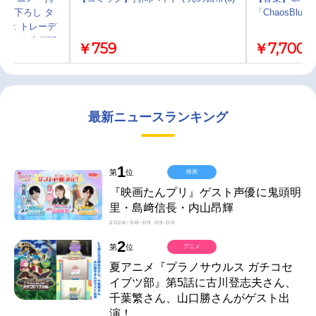
描き下ろし タ
「ChaosBl
er. トレーデ
ニメイト先行販
￥759
￥7,700
最新ニュースランキング
1
第
位
映画
『映画たんプリ』ゲスト声優に鬼頭明
里・島﨑信長・内山昂輝
2026-08-09 09:00
2
第
位
アニメ
夏アニメ『プラノサウルス ガチコセ
イブツ部』第5話に古川登志夫さん、
千葉繁さん、山口勝さんがゲスト出
演！