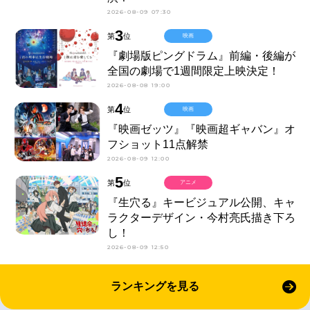
2026-08-09 07:30
3
第
位
映画
『劇場版ピングドラム』前編・後編が
全国の劇場で1週間限定上映決定！
2026-08-08 19:00
4
第
位
映画
『映画ゼッツ』『映画超ギャバン』オ
フショット11点解禁
2026-08-09 12:00
5
第
位
アニメ
『生穴る』キービジュアル公開、キャ
ラクターデザイン・今村亮氏描き下ろ
し！
2026-08-09 12:50
ランキングを見る