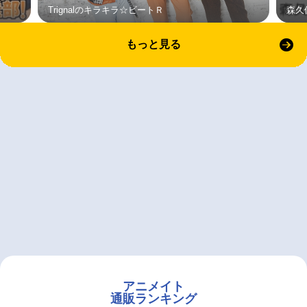
Trignalのキラキラ☆ビートＲ
森久
もっと見る
アニメイト
通販ランキング