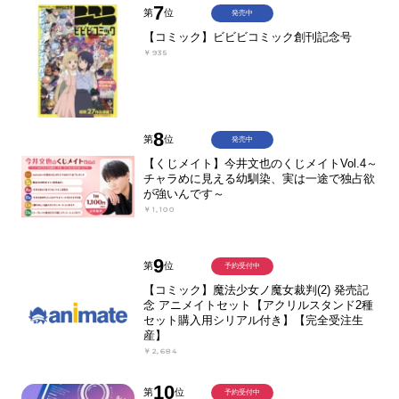
7
第
位
発売中
【コミック】ビビビコミック創刊記念号
￥935
8
第
位
発売中
【くじメイト】今井文也のくじメイトVol.4～
チャラめに見える幼馴染、実は一途で独占欲
が強いんです～
￥1,100
9
第
位
予約受付中
【コミック】魔法少女ノ魔女裁判(2) 発売記
念 アニメイトセット【アクリルスタンド2種
セット購入用シリアル付き】【完全受注生
産】
￥2,684
10
第
位
予約受付中