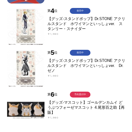
4
第
位
発売中
【グッズ-スタンドポップ】Dr.STONE アクリ
ルスタンド ホワイマンといっしょver. ス
タンリー・スナイダー
￥1,980
5
第
位
発売中
【グッズ-スタンドポップ】Dr.STONE アクリ
ルスタンド ホワイマンといっしょver. Dr.
ゼノ
￥1,980
6
第
位
予約受付中
【グッズ-マスコット】ゴールデンカムイ ど
うぶつフォーゼマスコット 4.尾形百之助【再
販】
￥1,980