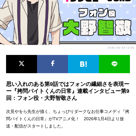
アニメ映画一覧
実写化映画一覧
今期アニメ曜日別一覧
春アニメ
夏アニメ
2026-03-03 12:00
秋アニメ
冬アニメ
男性声優/女性声優一覧
FOLLOW US
思い入れのある第9話ではフォンの繊細さを表現ー
ー『拷問バイトくんの日常』連載インタビュー第9
回：フォン役・大野智敬さん
次見やをら先生が描く、ちょっぴりダークなお仕事コメディ『拷
問バイトくんの日常』がTVアニメ化！ 2026年1月4日より放
送・配信がスタートしました。