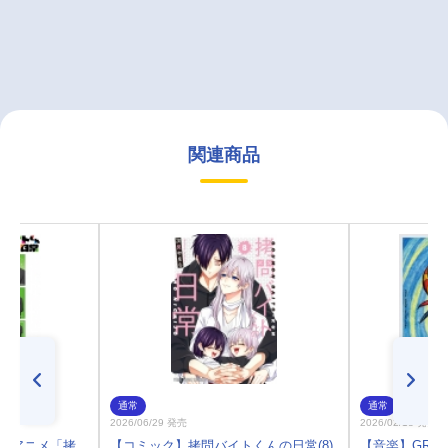
関連商品
通常
通常
2026/06/29 発売
2026/02/18 発売
TVアニメ「拷
【コミック】拷問バイトくんの日常(8)
【音楽】GRAN