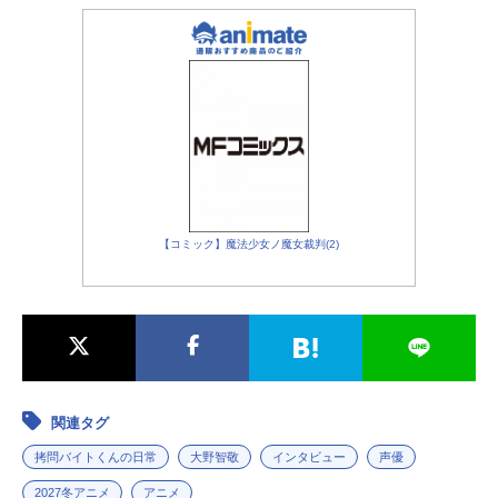
【コミック】魔法少女ノ魔女裁判(2)
関連タグ
拷問バイトくんの日常
大野智敬
インタビュー
声優
2027冬アニメ
アニメ