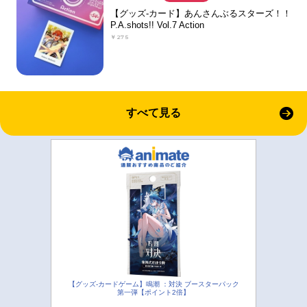
【グッズ-カード】あんさんぶるスターズ！！
P.A.shots!! Vol.7 Action
￥275
すべて見る
【グッズ-カードゲーム】鳴潮 ：対決 ブースターパック
第一弾【ポイント2倍】