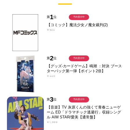
1
第
位
予約受付中
【コミック】魔法少女ノ魔女裁判(2)
￥924
2
第
位
予約受付中
【グッズ-カードゲーム】鳴潮 ：対決 ブース
ターパック第一弾【ポイント2倍】
￥440
3
第
位
予約受付中
【音楽】TV 灰原くんの強くて青春ニューゲ
ーム ED「ドラマチック逃避行」収録シング
ル AIM STAR/愛美【通常盤】
￥1,999