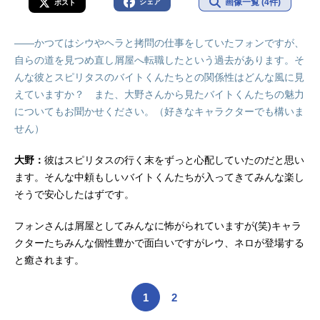
画像一覧 (4件)
シェア
ポスト
――かつてはシウやヘラと拷問の仕事をしていたフォンですが、
自らの道を見つめ直し屑屋へ転職したという過去があります。そ
んな彼とスピリタスのバイトくんたちとの関係性はどんな風に見
えていますか？ また、大野さんから見たバイトくんたちの魅力
についてもお聞かせください。（好きなキャラクターでも構いま
せん）
大野：
彼はスピリタスの行く末をずっと心配していたのだと思い
ます。そんな中頼もしいバイトくんたちが入ってきてみんな楽し
そうで安心したはずです。
フォンさんは屑屋としてみんなに怖がられていますが(笑)キャラ
クターたちみんな個性豊かで面白いですがレウ、ネロが登場する
と癒されます。
1
2