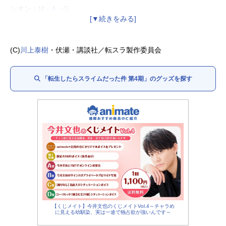
シオン：
M・A・O
ソウエイ：
江口拓也
ハクロウ：
大塚芳忠
リグルド：
山本兼平
(C)
川上泰樹
・伏瀬・講談社／転スラ製作委員会
ゴブタ：
泊明日菜
ランガ：
小林親弘
「転生したらスライムだった件 第4期」のグッズを探す
ミリム：
日高里菜
ラミリス：
春野杏
ディアブロ：
櫻井孝宏
ミョルマイル：
青山穣
ルミナス：
Lynn
ヒナタ：
沼倉愛美
マサユキ：
松岡禎丞
グランベル：
小野大輔
マリアベル：
水瀬いのり
ユウキ：
花江夏樹
【くじメイト】今井文也のくじメイトVol.4～チャラめ
に見える幼馴染、実は一途で独占欲が強いんです～