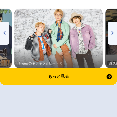
Trignalのキラキラ☆ビートＲ
森久
もっと見る