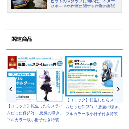
ビットのスタッフに聞いた、イメー
ラ』の楽曲を8年間務めています」と
アベル役の水瀬いのりさんら豪華キ
トが到着しました！メインキャスト
ジボードや作画に関する作業の裏話
笑顔のTRUEさんは「『転スラ』と共
ャスト5名が登壇しました。第4期で
の岡咲美保さん、泊明日菜さんらが
は必見
に奏でてきた楽曲をみなさんにお届
活躍するキャラクターを演じる皆さ
登壇し、作品の魅力とファンへの感
2026年2月27日（金）全国の映画館
けしようと思います」と挨拶。「楽
んによる、あらすじ・各キャラクタ
謝を述べました。＜以下、公式発表
で公開となった『劇場版転生したら
しかった人ーー？」と観客に呼びか
ーの紹介や、本ステージでしか見る
の内容を引用して掲載しています＞
スライムだった件蒼海の涙編』。本
けたTRUEさんは「声出ししていいん
ことのできない特別版OP映像（線画
3/14(土)：イオンシネマ岡山レポート
作は原作・伏瀬/漫画・川上泰樹によ
関連商品
ですよね？」とスタッフに確認し、
バージョン）が披露されるなど、今
本編の上映が終わり、余韻が冷めき
るコミックスを原作にこれまでTVシ
「はーい！という感じでお願いしま
後の展開を期待させるステージとな
れない熱気の中、リムル役の岡咲と
リーズが第3期まで制作され、2022
す」と呼びかけて、声出しOKでライ
りました！ 本稿では、その様子を
ゴブタ役の泊が登場。岡咲の地元で
年には劇場版第1弾『劇場版転生した
ブを進行。ネタバレを気にすると、
お届けします。豪華＆レアな5人が登
ある岡山での舞台挨拶ということ
転
【
らスライムだった件紅蓮の絆編』が
作品の話がなかなかできなかったと
壇！ 劇場版のヒットと期待の第4期
で、岡咲は「前作に続いて、今作で
蒼
版
公開された大人気アニメ『転スラ』
いうTRUEさんは「トークパートでた
についてMCの森遥香さんに呼び込ま
も岡山に来る機会をいただけて嬉し
ッ
件
シリーズの最新作です。アニメイト
くさんお話ししようと思います！」
れ、登壇したキャスト陣。第4期から
いです。偶然ですが、先週もお仕事
ロ
タイムズでは、その公開に先駆けて
と意気込みましたが、「忘れないう
ますます活躍の機会を増やしていく
で来たので、週1岡山なんです（笑）
アニメーション制作のエイトビット
ちに好きなシーンを！」と切り出
キャラクターを演じる面々というこ
久しぶりの岡山感がないのが逆に嬉
さんに伺わせていただきました。今
し、本作のお気に入りシーンを語り
とで、作品のステージとしては、レ
しいです！」と喜びを語る。さらに
【コミック】転生したらスライ
回お話を伺ったのは、イメージボー
始め...
アなメンバーとなりました。登場の
岡山に来るのが初めてだという泊は
【コミック】転生したらスライ
ムだった件(32) 「悪魔の囁き」
ドに携わったpomodorosaさんと作画
挨拶の後、現在大ヒット上映中の劇
「コンスタントに岡山に帰っている
ムだった件(32) 「悪魔の囁き」
フルカラー版小冊子付き特装版
部の持田真治さん、そしてアニメー
場版『劇場版転生したらスライムだ
岡咲さんに、色々教えてもらいたい
フルカラー版小冊子付き特装版
32巻発売記念 アニメイトセッ
ションプロデューサーの江口浩平さ
った件蒼海の涙編』の話題へ。各地
と思います。」期待を寄せている様
アニメイトセット【アクリルキ
んです。作品の世界観を広げるよう
ト【アクリルキーホルダー+ビ
で舞台挨拶を行った岡咲さんは、
子。岡山のおすすめの場所について