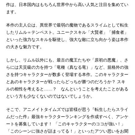
作は、日本国内はもちろん世界中から高い人気と注目を集めてい
ます。
本作の主人公は、異世界で最弱の魔物であるスライムとして転生
したリムル＝テンペスト。ユニークスキル「大賢者」「捕食者」
といった強力なスキルを駆使し、強大な敵に立ち向かう姿は本作
の大きな魅力です。
しかし、リムル以外にも、最古の魔王たちや「原初の悪魔」、さ
らには天災級の力を持つ「竜種（真なる竜）」など、規格外の強
さを持つキャラクターが数多く登場する本作。このキャラクター
とあのキャラクターが戦ったらどっちが勝つのだろうか？ スキ
ルの相性を考えると……？ なんということを考えたことがある
という方も少なくないのではないでしょうか。
そこで、アニメイトタイムズでは皆様が思う『転生したらスライ
ムだった件』最強キャラクターランキングを作成すべく、アンケ
ートを募集しています！ 「このキャラクターのココが強い！」
「このシーンに強さが詰まってる！」といったアツい思いをお聞