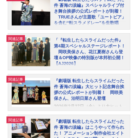
件 蒼海の涙編』スペシャルライブ付
き舞台挨拶の公式レポートが到着！
TRUEさんが主題歌「ユートピア」
を含む“転スラメドレー”を生歌唱
2026年2月27日（金）に全国公開さ
れた『劇場版転生したらスライムだ
関連記事
「『転生したらスライムだった件』
った件蒼海の涙編』。このたび、本
第4期スペシャルステージレポート！
作のスペシャルライブ付き舞台挨拶
岡咲美保さん、花江夏樹さんら登
壇＆OP映像の特別版が本邦初公開！
が4月5日（日）に開催。TRUEさん
【AJ2026】
による“転スラメドレー”の生歌唱など
で大きな盛り上がりを見せた本イベ
2026年3月28日（土）、AnimeJapan
ントの公式レポートが到着しまし
2026（アニメジャパン2026）内のW
関連記事
『劇場版 転生したらスライムだった
た。＜以下、公式発表の内容を引用
HITEステージにて開催された「TVア
件 蒼海の涙編』大ヒット記念舞台挨
して掲載しています＞ 『劇場版転
ニメ『転生したらスライムだった
拶の公式レポートが到着！ 岡咲美
保さん、泊明日菜さん登壇
生したらスライムだった件蒼海の涙
件』第4期放送直前スペシャルステー
編』TRUEスペシャルライブ付き舞台
ジ！～前人未踏の5クール放送への船
2026年2月27日（金）より大ヒット
挨拶公式レポート上映後の熱気あふ
出～」。ステージにはリムル役の岡
上映中の『劇場版転生したらスライ
れる会場でミニライブからスター
咲美保さん、智慧之王役の豊口めぐ
ムだった件蒼海の涙編』より、3月14
関連記事
『劇場版 転生したらスライムだった
ト。1曲目はアニメ第1期のエンディ
みさん、ヴェルドラ役の前野智昭さ
日（土）〜3月15日（日）に行われた
件 蒼海の涙編』はこうやって作られ
ング「Anothercolony」。「『転ス
ん、ユウキ役の花江夏樹さん、マリ
た！ アニメーション制作会社エイト
大ヒット記念舞台挨拶の公式レポー