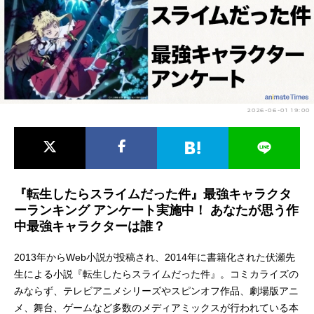
アニメ映画一覧
実写化映画一覧
今期アニメ曜日別一覧
春アニメ
夏アニメ
2026-06-01 19:00
秋アニメ
冬アニメ
男性声優/女性声優一覧
FOLLOW US
『転生したらスライムだった件』最強キャラクタ
ーランキング アンケート実施中！ あなたが思う作
中最強キャラクターは誰？
2013年からWeb小説が投稿され、2014年に書籍化された伏瀬先
生による小説『転生したらスライムだった件』。コミカライズの
みならず、テレビアニメシリーズやスピンオフ作品、劇場版アニ
メ、舞台、ゲームなど多数のメディアミックスが行われている本