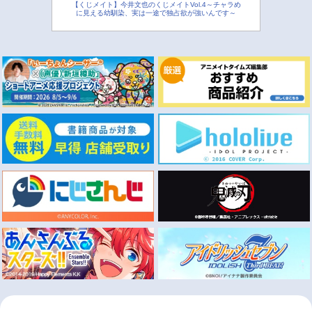
【くじメイト】今井文也のくじメイトVol.4～チャラめ
に見える幼馴染、実は一途で独占欲が強いんです～