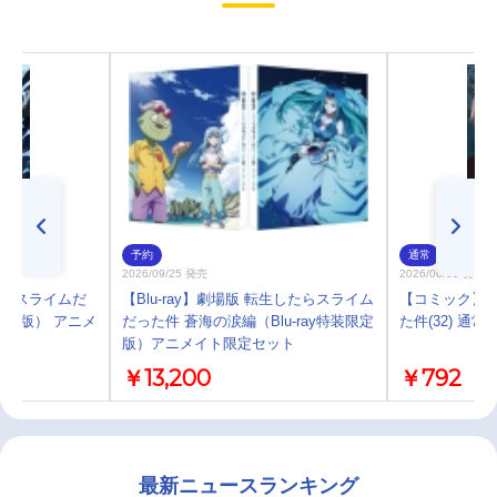
予約
通常
2026/09/25 発売
2026/06/09 発売
したらスライムだ
【Blu-ray】劇場版 転生したらスライム
【コミック】
限定版） アニメ
だった件 蒼海の涙編（Blu-ray特装限定
た件(32) 通常
版）アニメイト限定セット
￥13,200
￥792
最新ニュースランキング