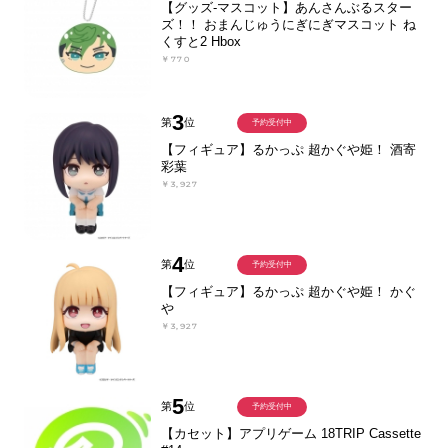
【グッズ-マスコット】あんさんぶるスター
ズ！！ おまんじゅうにぎにぎマスコット ね
くすと2 Hbox
￥770
3
第
位
予約受付中
【フィギュア】るかっぷ 超かぐや姫！ 酒寄
彩葉
￥3,927
4
第
位
予約受付中
【フィギュア】るかっぷ 超かぐや姫！ かぐ
や
￥3,927
5
第
位
予約受付中
【カセット】アプリゲーム 18TRIP Cassette