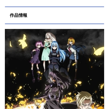
なイメージボードの作業や、キャラ
ーホルダー付き】
「前野さんもファンだとおっしゃ...
ッグアクリルスタンド購入用シ
岡咲は「冗談なしでイオンモール岡
クターたちの作画に関する作業……
リアル付き】【完全受注生産】
山です！私の公式LINEアカウントで
普段は絶対に見られない部分を明か
作品情報
もおすすめしています（笑）ここに
してくださったので、ぜひ作品とあ
来たら１日楽しく過ごせますし、学
わせて注目してみてください。 po
生時代を過ごした思い出の場所でも
modorosaさんインタビュー――担当
あります。」と、アピール。...
されているイメージボードについて
お教えください。具体的にはどのよ
うな作業なのでしょうか？pomodoro
sa：イメージボードというものは、
主に監督が絵コンテを作る時に作品
をどんな世界観にしようか頭の中で
思い描く時に手助けするものになり
ます。「こういう世界観はどうで
し...