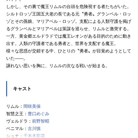
しかし、その裏で魔王リムルの台頭を危険視する者たちがいた。
シルトロッゾ王国五大老の長である元〝勇者〟グランベル・ロッ
ゾとその孫娘、マリアベル・ロッゾ。支配による人類守護を掲げ
るグランベルとマリアベルは策謀を巡らせ、リムルと激突する。
一方、黄金郷エルドラドでは魔王レオンがある目的のために動き
出す。人類の守護者である勇者と、世界を支配する魔王。
様々な思惑が交錯する中、ひとりの〝勇者〟が目覚めようとして
いた――。
譲れない思いを胸に、リムルの次なる戦いが始まる。
キャスト
リムル：
岡咲美保
智慧之王：
豊口めぐみ
ヴェルドラ：
前野智昭
ベニマル：
古川慎
シュナ：
千本木彩花