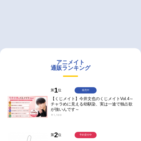
アニメイト
通販ランキング
1
第
位
発売中
【くじメイト】今井文也のくじメイトVol.4～
チャラめに見える幼馴染、実は一途で独占欲
が強いんです～
￥1,100
2
第
位
予約受付中