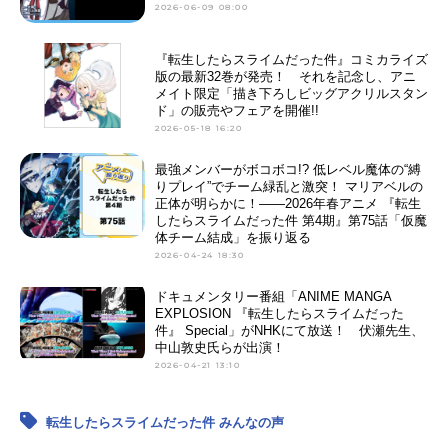
2026-06-09 08:00
『転生したらスライムだった件』コミカライズ
版の最新32巻が発売！ それを記念し、アニ
メイト限定「描き下ろしビッグアクリルスタン
ド」の販売やフェアを開催!!
2026-05-18 16:20
最強メンバーがボコボコ!? 低レベル魔体の“縛
りプレイ”でチーム緑乱と激突！ マリアベルの
正体が明らかに！――2026年春アニメ 『転生
したらスライムだった件 第4期』第75話「仮魔
体チーム結成」を振り返る
2026-04-24 18:30
ドキュメンタリー番組「ANIME MANGA
EXPLOSION 『転生したらスライムだった
件』 Special」がNHKにて放送！ 伏瀬先生、
中山敦史氏らが出演！
2026-04-21 13:10
転生したらスライムだった件 みんなの声