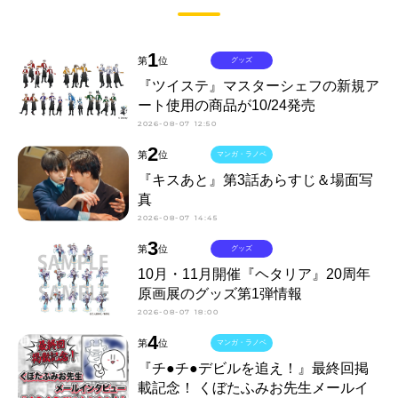
1
第
位
グッズ
『ツイステ』マスターシェフの新規ア
ート使用の商品が10/24発売
2026-08-07 12:50
2
第
位
マンガ・ラノベ
『キスあと』第3話あらすじ＆場面写
真
2026-08-07 14:45
3
第
位
グッズ
10月・11月開催『ヘタリア』20周年
原画展のグッズ第1弾情報
2026-08-07 18:00
4
第
位
マンガ・ラノベ
『チ●チ●デビルを追え！』最終回掲
載記念！ くぼたふみお先生メールイ