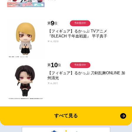
9
第
位
予約受付中
【フィギュア】るかっぷ TVアニメ
『BLEACH 千年血戦篇』 平子真子
￥4,020
10
第
位
予約受付中
【フィギュア】るかっぷ 刀剣乱舞ONLINE 加
州清光
￥4,301
すべて見る