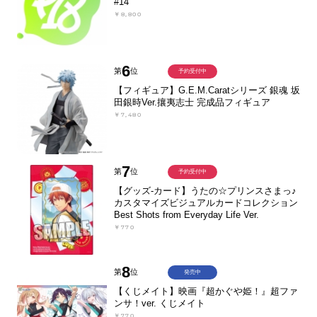
#14
￥8,800
6
第
位
予約受付中
【フィギュア】G.E.M.Caratシリーズ 銀魂 坂
田銀時Ver.攘夷志士 完成品フィギュア
￥7,480
7
第
位
予約受付中
【グッズ-カード】うたの☆プリンスさまっ♪
カスタマイズビジュアルカードコレクション
Best Shots from Everyday Life Ver.
￥770
8
第
位
発売中
【くじメイト】映画『超かぐや姫！』超ファ
ンサ！ver. くじメイト
￥770