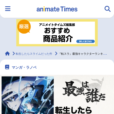
HOME
ランキング
アニメ
声優
ラジオ
みんなの声
グッズ
映画
animateTimes
転生したらスライムだった件
『転スラ』最強キャラクターランキング アンケート実施中
マンガ・ラノベ
マンガ・ラノベ
ゲーム・アプリ
音楽
コスプレ
2.5次元
配信・Vtuber
トレンド
無料マンガ
最新記事一覧
アニメ記事一覧
声優記事一覧