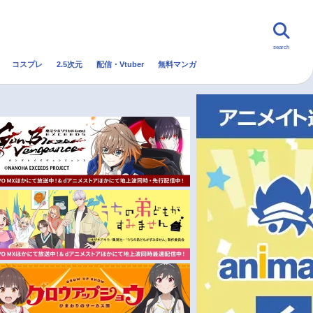
search
コスプレ
2.5次元
配信・Vtuber
無料マンガ
んなの声
グッズ
映画
・Vtuber
トレンド
無料マンガ
秋アニメ
冬アニメ