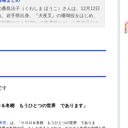
情報まとめ
の桑島法子（くわしま ほうこ）さんは、12月12日
れ、岩手県出身。『犬夜叉』の珊瑚役をはじめ、
宙戦艦ヤマト2199』の森雪役など、人気作品のキ
クターを多く演じています。こちらでは、桑島法
んのオススメ記事をご紹介！
です
ケロロ＆冬樹 もうひとつの世界 であります」
軍曹
」は、「ケロロ＆冬樹 もうひとつの世界 でありま