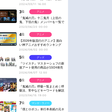
2024/03/11 16:00
3
位
アニメ
『鬼滅の刃』十二鬼月（上弦の
鬼、下弦の鬼）メンバーを一覧で
紹介＆解説（登場鬼の情報まと
2023/06/20 00:00
め）
4
位
アニメ
【2026年版流行のアニメ】面白
い神アニメおすすめランキング
【名作・話題作】｜ジャンル別人
2026/08/02 00:00
気作品をピックアップ
5
位
グッズ
『ツイステ』マスターシェフの新
規アート使用の商品が10/24発売
2026/08/07 12:50
6
位
アニメ
『鬼滅の刃』呼吸一覧まとめ｜呼
吸法、常中などキーワードを解説
2023/06/15 19:00
7
位
マンガ・ラノベ
『僕とロボコ』単行本表紙の元ネ