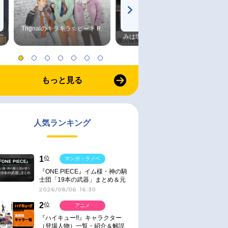
Trignalのキラキラ☆ビートＲ
森久保祥太郎×浪川大輔 つま
みは塩だけ
もっと見る
人気ランキング
1
位
マンガ・ラノベ
『ONE PIECE』イム様・神の騎
士団「19本の武器」まとめ＆元
ネタ
2026/08/06 16:30
2
位
アニメ
『ハイキュー!!』キャラクター
（登場人物）一覧・紹介＆解説