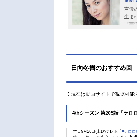
最新
声優
生ま
『宇
ャラ
子さ
日向冬樹のおすすめ回
※現在は動画サイトで視聴可能
4thシーズン 第205話「
本日9月28日(土)のテレ玉「
#ケロロ