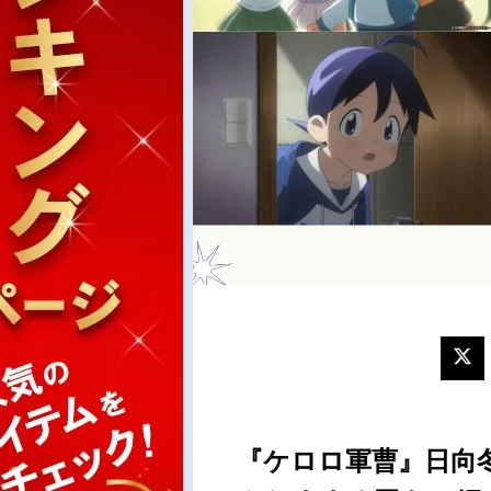
『ケロロ軍曹』日向