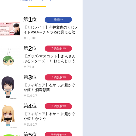
1
第
位
発売中
【くじメイト】今井文也のくじメ
イトVol.4～チャラめに見える幼
馴染、実は一途で独占欲が強いん
￥1,100
です～
2
第
位
予約受付中
【グッズ-マスコット】あんさん
ぶるスターズ！！ おまんじゅう
にぎにぎマスコット ねくすと2
￥770
Hbox
3
第
位
予約受付中
【フィギュア】るかっぷ 超かぐ
や姫！ 酒寄彩葉
￥3,927
4
第
位
予約受付中
【フィギュア】るかっぷ 超かぐ
や姫！ かぐや
￥3,927
5
第
位
予約受付中