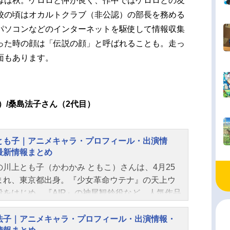
母は秋。ケロロと仲が良く、作中ではケロロとの友
校の頃はオカルトクラブ（非公認）の部長を務める
パソコンなどのインターネットを駆使して情報収集
った時の顔は「伝説の顔」と呼ばれることも。走っ
面もあります。
）/桑島法子さん（2代目）
とも子｜アニメキャラ・プロフィール・出演情
最新情報まとめ
の川上とも子（かわかみ ともこ）さんは、4月25
まれ、東京都出身。『少女革命ウテナ』の天上ウ
役をはじめ、『AIR』の神尾観鈴役など、人気作品
ャラクターを多く演じています。こちらでは、川
も子さんのオススメ記事をご紹介！
法子｜アニメキャラ・プロフィール・出演情報・