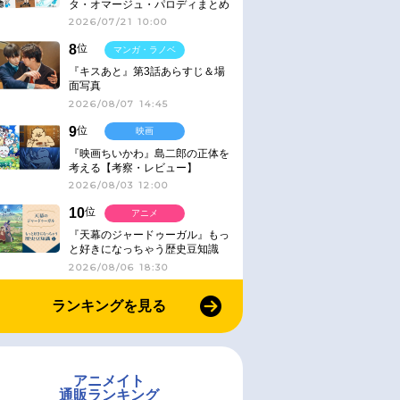
タ・オマージュ・パロディまとめ
2026/07/21 10:00
8
位
マンガ・ラノベ
『キスあと』第3話あらすじ＆場
面写真
2026/08/07 14:45
9
位
映画
『映画ちいかわ』島二郎の正体を
考える【考察・レビュー】
2026/08/03 12:00
10
位
アニメ
『天幕のジャードゥーガル』もっ
と好きになっちゃう歴史豆知識
2026/08/06 18:30
ランキングを見る
アニメイト
通販ランキング