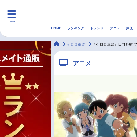
menu
HOME
ランキング
トレンド
アニメ
声優
HOME
ランキング
アニ
animateTimes
ケロロ軍曹
『ケロロ軍曹』日向冬樹 
マンガ・ラノベ
ゲーム・アプリ
音楽
アニメ
最新記事一覧
アニメ記事一覧
声優記事一覧