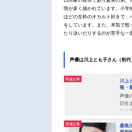
日向家の長男であり夏美の弟。
情が多く描かれています。小学
ほどの生粋のオカルト好きで、
をしています。また、本気で怒
たり泳いだりするのが苦手な一
声優は川上とも子さん（初代
関連記事
川上
報・
声優
日生
テナ
のキ
関連記事
上と
桑島