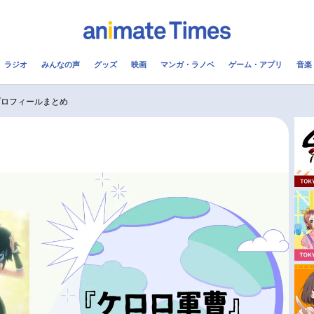
ラジオ
みんなの声
グッズ
映画
マンガ・ラノベ
ゲーム・アプリ
音楽
メ
声優
ラジオ
み
プロフィールまとめ
コスプレ
2.5次元
配信
アニメ映画一覧
今期アニメ曜日別一覧
実写化映画一覧
春アニメ
男性声優/女性声優一覧
夏アニメ
FOLLOW US