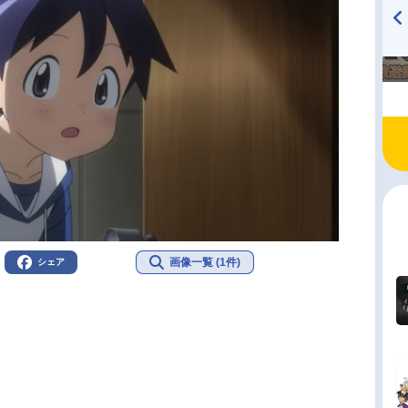
TVアニメ『戦隊大失格』
ハイキュー!! 烏野高校放送部!
radio 大直会 2nd season
画像一覧 (1件)
シェア