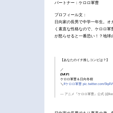
パートナー：ケロロ軍曹
プロフィール文：
日向家の長男で中学一年生。オ
く素直な性格なので、ケロロ軍
が怒らせると一番恐い！？地球
【あなたのイチ推しコンビは？】
／
𝘿𝘼𝙔𝟏
ケロロ軍曹＆日向冬樹
＼
#ケロロ軍曹
pic.twitter.com/9q
— アニメ『ケロロ軍曹』公式 (@keror