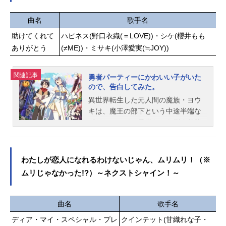
ウ：大谷育江スタッフ監督：でんさ
かけた中部ブロック大会。新たなラ
おりクリエイティブディレクター：
イバルたちの中で、いのりは自らが
曲名
歌手名
冨安大貴アクションディレクター：
一番に輝けることを証明する──！作
助けてくれて
ハピネス(野口衣織(＝LOVE))・シケ(櫻井もも
矢嶋哲生シリーズ構成：佐藤大キャ
品名メダリスト第2期放送形態TVア
ありがとう
(≠ME))・ミサキ(小澤愛実(≒JOY))
ラクターデザイン：山崎玲愛サブキ
ニメシリーズメダリストスケジュー
ャラクターデザイン：伊藤京子音響
ル2026年1月24日（土）～2026年3
監督：三間雅文音楽：コーニッシュ
月21日（土）テレビ朝日系全国24局
関連記事
勇者パーティーにかわいい子がいた
アニメーション制作：OLM公開開始
ネット“NUMAnimation”枠にて話数全
ので、告白してみた。
年＆季節2023春アニメ(C)Nintendo・
9話キャスト結束いのり：春瀬なつみ
異世界転生した元人間の魔族・ヨウ
C...
明浦路司：大塚剛央狼嵜光：市ノ瀬
キは、魔王の部下という中途半端な
加那夜鷹純：内田雄馬鴗鳥理凰：小
ポジションで、勇者たちを倒す任務
市眞琴鴗鳥慎一郎：坂泰斗八木夕
に就いていた。やがて魔王城に攻め
凪：阿部菜摘子申川りんな：伊藤舞
入る勇者パーティーと対峙したヨウ
音炉場愛花：長縄まりあ牛川四葉：
キは……。「....やべえ、ドストライ
わたしが恋人になれるわけないじゃん、ムリムリ！（※
田中美海離洲くるみ：遠野ひかる穴
クだわ」あろうことか、勇者パーテ
ムリじゃなかった!?）～ネクストシャイン！～
熊咲希奈：田中貴子庭取さな：夏吉
ィーの僧侶・セシリアに一目惚れし
ゆうこ岡崎いるか：山村響鯱城理依
てしまった！真剣に挑む顔も、しぐ
奈：藍原ことみ栗尾根茉莉花：茅野
さも、もう全てが可愛い！天使すぎ
曲名
歌手名
愛衣魚淵翔：花江夏樹亜昼美玖：稲
る！そうして告白を決意したヨウキ
垣好鴨川洸平：石毛翔弥白鳥珠那：
ディア・マイ・スペシャル・プレ
クインテット(甘織れな子・
だが――？人間と魔族の織り成す異