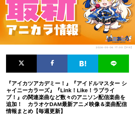
アニメ映画一覧
実写化映画一覧
今期アニメ曜日別一覧
春アニメ
夏アニメ
2026-05-06 17:00【PR】
秋アニメ
冬アニメ
男性声優/女性声優一覧
FOLLOW US
『アイカツアカデミー！』『アイドルマスター シ
ャイニーカラーズ』『Link！Like！ラブライ
ブ！』の関連楽曲など数々のアニソン配信楽曲を
追加！ カラオケDAM最新アニメ映像＆楽曲配信
情報まとめ【毎週更新】