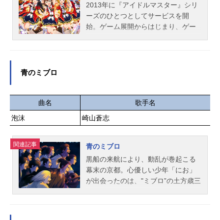
2013年に『アイドルマスター』シリ
ーズのひとつとしてサービスを開
始。ゲーム展開からはじまり、ゲー
ム以外にもライブイベント、グッ
ズ、CD、ラジオなど幅広い展開を見
せております。アプリゲーム『アイ
ドルマスターミリオンライブ！シア
青のミブロ
ターデイズ』も現在好評配信中で
す。作品名アイドルマスターミリオ
ンライブ！シリーズTHEIDOLM＠ST
曲名
歌手名
ERキャスト天海春香：中村繪里子最
泡沫
崎山蒼志
上静香：田所あずさ伊吹翼：Machico
エミリースチュアート：郁原ゆう大
関連記事
神環：稲川英里北上麗花：平山笑美
青のミブロ
北沢志保：雨宮天木下ひなた：田村
黒船の来航により、動乱が巻起こる
奈央高坂海美：上田麗奈桜守歌織：
幕末の京都。心優しい少年「にお」
香里有佐佐竹美奈子：大関英里篠宮
が出会ったのは、"ミブロ”の土方歳三
可憐：近藤唯島原エレナ：角元明日
と沖田総司。のちに「新選組」とな
香ジュリア：愛美白石紬：南早紀周
る壬生浪士組の隊士たち。金も土地
防桃子：渡部恵子高山紗代子：駒形
も命すら理不尽に奪われる時代に自