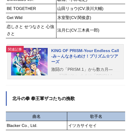
ニー：坂田将吾キャサリン・アスタ
也水中バギー：広橋涼兵士：平愛梨
ー：上坂すみれ小早川さくら：鬼頭
BE TOGETHER
山田リョウ(CV.浪川大輔)
スタッフ原作：藤子・F・不二雄監
明里チャールズ・ブラント：大塚芳
Get Wild
氷室聖(CV.関俊彦)
督：矢嶋哲生脚本：村山功音楽：服
忠一条院たけ：甲斐田裕子リチャー
部隆之製作：藤子プロ 小学館 テ
恋しさと せつなさと 心強
ド・チャーチ：諏訪部順一スタッフ
法月仁(CV.三木眞一郎)
レビ朝日 シンエイ動画 ADKエモ
原作・キャラクター原案：神尾葉子
さと
ー...
ディレクター：中澤一登2ndディレク
ター：高橋哲也3rdディレクター：藤
関連記事
KING OF PRISM-Your Endless Call
井咲脚本：神尾葉子 藤井咲キャラ
-み～んなきらめけ！プリズム☆ツア
クターデザイン・総作画監督：高橋
ーズ
靖子サブキャラクターデザイン・総
激闘の「PRISM.1」から数カ月―
作画監督：簑輪愛子色彩設計：田中
―。記憶がないままに「PRISM.1」
花奈実美術監督：竹田悠介（Bambo
で衝撃のプリズムショーを披露した
o）撮影監督：野澤圭輔編集：石井知
一条シンは、「RoseParty」で本来自
音楽：千葉"naotyu-"直樹音響監督：
分のしたかったショーをファンに届
鐘江徹音響効果：倉橋裕宗アニメー
北斗の拳 拳王軍ザコたちの挽歌
けたものの、晴れない思いが残り続
ションプロデューサー：吉信慶太制
けていた。落ち込むシンを元気づけ
作：WITSTUDIO主題歌「starflowe
るため、プリズムスタァユニット・S
曲名
歌手名
r」ChilliBeans....
ePTENTRION（セプテントリオン）
Blacker Co., Ltd.
イツカサイセイ
の7人は十王院グループが秘密裏に開