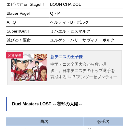
タカシ：青山吉能ユミコ：遠野ひか
エビバデ on Stage!!!
BOON CHAIDOL
る屋台のオヤジ：板尾創路スタッフ
Blauer Vogel
Q・P
原作：白岩久弥漫画：いつきたかし
企画：吉本興業脚本：はりせ監督：
A.I.Q
ベルティ・B・ボルク
渡辺歩助監督：田中亮輔キャラクタ
Super!!Gut!!
ミハエル・ビスマルク
ーデザイン・総作画監督：藤田しげ
滅びゆく運命
ユルゲン・バリーサヴィチ・ボルク
るコンテ：田中亮輔 宮本託自 宮
地昌幸 山本寛 山村日向 牛嶋新
一郎 ソガメグミ 安部祐二郎シリ
関連記事
新テニスの王子様
ーズ構成：塩野智章色彩設計：中野
中学テニス全国大会から数か月
尚美美術監督：中村嘉博撮影監督：
後…。日本テニス界のトップ選手を
横山友哉動画監督：新井田風香CGデ
育成するU-17(アンダーセブンティー
ィレクター：向井択海編集：廣瀨清
ン)日本代表合宿に、全国優勝を成し
志音楽：浅見武男音楽制作：INSP...
遂げた青学(せいがく)を始め、氷帝、
立海など実力ある中学生選手が集め
られた。しかし、合宿参加早々、彼
Duel Masters LOST ～忘却の太陽～
らはふるいにかけられる。空から落
ちてくるボールを拾うことが出来な
い者は即刻帰れと言うのだ。余裕で
曲名
歌手名
ボールを拾う中学生たちの中、拾え