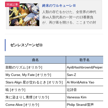
名ゴーストコンサート:missingSongs
関連記事
終末のワルキューレⅢ
放送形態TVアニメスケジュール2026
人類の存亡をかけた、全世界の神代
年4月5日（日）～2026年6月21日
表vs人類代表の一対一の13番勝負
（日）TOKYOMX・BS朝日・関西テ
が、再び幕を開ける。ここまでの対
レビほか話数全12話キャスト相葉芹
戦で、神3勝、人類3勝と互角で迎え
亜：藤寺美徳西園寺楓：小鹿なお村
た神VS人類最終闘争＜ラグナロク＞
山朱莉：櫻井みゆき市川瑠衣：安雪
――。運命の第七回戦!血湧き肉躍
璃青木凛空：佐藤聡美雪庭：日野聡
る、互いの信念を貫くための、熱き
ゼンレスゾーンゼロ
葉哲：入野自由MiucS（ミウクス）：
戦いがここにある──!!!!!作品名終末
陶山恵実里クレオパトラ：日高里菜
のワルキューレⅢ放送形態配信シリ
オデッセウス：寿美菜子スタッフ原
ーズ終末のワルキューレスケジュー
曲名
歌手名
案：上松範康原作：UNISON Projec
ル2025年12月10日（水）～Netflixに
鼓動のリズム [オリカラ]
Ayi&Hashbrown&Peipei
tMiucS監督・シリーズ構成：神保昌
て【TV放送】2026年4月3日（金）～
登キャラクターデザイン：宇井川真
My Curse, My Fate [オリカラ]
San-Z
2026年6月26日（金）TOKYOMX・B
明美術監督：草間徹也 里見篤美術
S11ほか話数全15話キャスト始皇
Stars Align 星が交わるとき [オリカラ]
Ai Mori&Astra Yao
設定：高橋武之 柿本晋吾色彩設
帝：石川界人ハデス：置鮎龍太郎ニ
計：小谷和樹撮影監督：佐藤敦オフ
暁 [オリカラ]
辻詩音
コラ・テスラ：古川慎ベルゼブブ：
ライン編集：近藤勇二音響監督：土
浪川大輔レオニダス王：白熊寛嗣ア
朱に染まりし青煙 [オリカラ]
Vanessa Kim
屋雅紀音響効果：上野励音楽：Elem
ポロン：鈴村健一アルヴィト：三上
Come Alive [オリカラ]
Philip Strand/雷声
ents...
枝織ゲンドゥル：冨岡美沙子ゲイレ