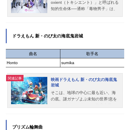
oxient（トキシエント）」と呼ばれる
長太郎：浪川大輔幸村精市：永井幸
月6日（金）～2026年2月27日（金）
知的生命体──通称「毒物男子」は、
子真...
デュエル・マスターズ公式YouTube
人類を脅かす謎の敵「void（ヴォイ
「デュエチューブ」ほか話数全4話キ
ド）」に唯一対抗できる存在でもあ
ャスト斬札ウィン：鵜澤正太郎香取
った。voidと戦うために設立された
ニイカ：菱川花菜クリスタ：井上ほ
特別な機関によって、管理されてい
ドラえもん 新・のび太の海底鬼岩城
の花黒城凶死郎：岸尾だいすけ九十
る毒物男子たち。有害と有益の狭間
九矢ワユミ：伊瀬茉莉也葉山メグ
を生きる彼らのイメージアップを図
ル：白井悠介アビスベル＝ジャシン
ろうと、トーキョー支部の支部長
曲名
歌手名
帝：羽多野渉ドリーム・ボルメテウ
は、広報動画を撮り始める。トーキ
ス・ホワイト・ドラゴン：加瀬康之
Honto
sumika
ョー支部の採用募集も兼ねた動画だ
ボルシャック・バクテラス：藤井隼
が、一癖も二癖もある毒物男子たち
スタッフ原作：松本しげのぶ×作画：
関連記事
が集まって、そう平和に事が運ぶわ
映画ドラえもん 新・のび太の海底鬼
金林洋（小学館「週刊コロコロコミ
岩城
けもなく──「毒物男子を信じるな。
ック」連載）ストーリー原案：松本
やつらは全員人殺しで、有害な存在
そこは、地球の中心に最も近い、海
しげのぶキャラクターデザイン原
だ」毒×謎をテーマにしたメディアミ
の底。謎ガナゾよぶ未知の世界!息を
案：...
ックスプロジェクト、開幕！作品名T
のむ、ビックリドッキリ海底大冒
oxic-a-Holicキャストアン：徳留慎乃
険！！夏休みにキャンプの行き先で
佑ヘムロック：古川慎シアン：土岐
意見が分かれたのび太たちは、ドラ
隼一アーゴット：坂泰斗ディオン：
えもんの提案で海の真ん中でキャン
プリズム輪舞曲