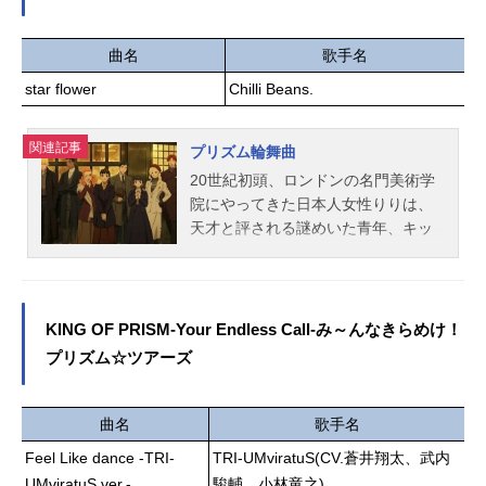
志麻C.B.：堀江瞬チェイン：白井悠
プをすることに！ひみつ道具の「水
介支部長：木村良平サポーター：や
中バギー」と「テキオー灯」を使い
みえんよひら：寺島惇太エチル：戸
様々な生き物に出会いながら海底キ
曲名
歌手名
谷菊之介スタッフ原作：アース・ス
ャンプを楽しむ5人。沈没船を発見し
star flower
Chilli Beans.
ターエンターテイメント KADOKA
たことをきっかけに、謎の青年・エ
WAキャラクターデザイン：藍川いち
ルと出会う。なんと彼は、海底に広
子 miyato原案・メインストーリ
がるに住む“海底人”だった！陸上人を
関連記事
プリズム輪舞曲
ー：冲田ヨウプロデュース：冲田ヨ
嫌っている海底人はのび太たちを信
20世紀初頭、ロンドンの名門美術学
ウアシスタントプロデュース：天坂
用することができない。そんな中、
院にやってきた日本人女性りりは、
翠主題歌「超毒的LOVE」浦島坂田船
「鬼岩城が...活動を始めまし
天才と評される謎めいた青年、キッ
(C)2025Toxic-a-Holic『Toxic-...
た！！」との知らせが届く。海底人
トと出会う。りりは彼にライバル心
が恐れる“鬼岩城”とは、一体何なの
を燃やすが、やがてそれはロマンス
か...？仲間を信じる心を胸に、地球
へと変わってゆく。作品名プリズム
の命運をかけた大冒険に、いざ出
輪舞曲放送形態配信スケジュール202
KING OF PRISM-Your Endless Call-み～んなきらめけ！
発！作品名映画ドラえもん新・のび
6年1月15日（木）～Netflixにて話数
プリズム☆ツアーズ
太の海底鬼岩城放送形態劇場版アニ
全20話キャスト一条院りり：種﨑敦
メシリーズドラえもんスケジュール2
美キット・チャーチ：内山昂輝ドロ
026年2月27日（金）キャストドラえ
シー・ブラウン：潘めぐみ小早川新
曲名
歌手名
もん：水田わさびのび太：大原めぐ
之助：梶裕貴ジョフリー・オブライ
みしずか：かかずゆみジャイアン：
Feel Like dance -TRI-
TRI-UMviratuS(CV.蒼井翔太、武内
エン：阿座上洋平ピーター・アンソ
木村昴スネ夫：関智一エル：千葉翔
UMviratuS ver.-
駿輔、小林竜之)