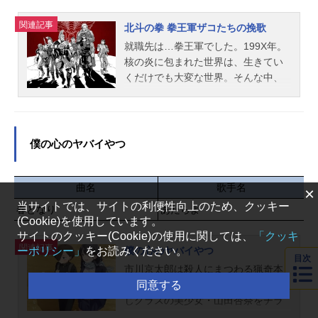
発したタイムマシンに乗り込み、7人
で初めてライブをした「DearCrown
関連記事
北斗の拳 拳王軍ザコたちの挽歌
クリスマスライブ」を見に行くこと
就職先は…拳王軍でした。199X年。
に。プリズムショーの過去を巡っ
核の炎に包まれた世界は、生きてい
て、かつて“三強”と呼ばれた伝説のス
くだけでも大変な世界。そんな中、
タァ達のショーも体験し、時空旅行
主人公ノブが見つけた就職先は、な
を楽しむ一同。しかし突如プリズム
んとあの「拳王軍」だった！志望者
の煌めきが混線し、時空の割れ目か
よりも死亡者が多い危険すぎる職場
ら「マスコットの地獄」へと落ちて
で、ノブはいつまで生きていられる
僕の心のヤバイやつ
しまう。そこにはシンたちとは異な
のか…!?ババアに変装したザコや、
る世界から迷い込んだ、様々な“プリ
カサンドラのウイグル獄長、聖帝軍
ティーボーイズ”の姿があった！プリ
の「汚物は消毒の人」など個性豊か
曲名
歌手名
×
ズムの輝きに導かれ、交わるはずの
なザコが続々登場!! ザコ死にまくり
当サイトでは、サイトの利便性向上のため、クッキー
春となり
無かった世界と世界が繋がった時、
あたらよ
コメディ☆開幕!!作品名北斗の拳拳王
(Cookie)を使用しています。
彼らに最後の審判「Hell’sGods’Sta
軍ザコたちの挽歌放送形態TVアニメ
サイトのクッキー(Cookie)の使用に関しては、
「クッキ
r」が下される――。さらに、シンの
関連記事
シリーズ北斗の拳スケジュール第1ク
ーポリシー」
をお読みください。
僕の心のヤバイやつ
体に眠るシャインの魂、そしてルヰ
目次
ール：2026年1月5日（月）～2026年
市川京太郎は殺人にまつわる猟奇本
を抹消するため、プリズムワールド
3月23日（月）第2クール：2026年7
同意する
を愛読する、重度の中二病男子。同
からは最期の使者“アヰ”が解き放たれ
月6日（月）～AT-X・TOKYOMXにて
じクラスの美少女・山田杏奈をチラ
る。果たしてシン達は無事元の世界
話数第1クール：全12話キャストノ
チラと見ては、ヤバめな妄想を繰り