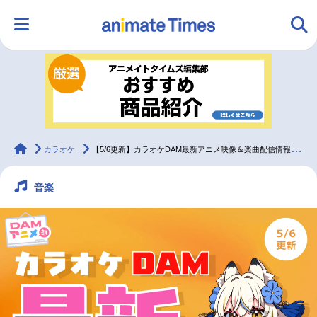
HOME
ランキング
アニメ
声優
ラジオ
みんなの声
グッズ
映画
animateTimes
カラオケ
【5/6更新】カラオケDAM最新アニメ映像＆楽曲配信情報まとめ【毎週更新】
音楽
マンガ・ラノベ
ゲーム・アプリ
音楽
コスプレ
2.5次元
配信・Vtuber
トレンド
無料マンガ
最新記事一覧
アニメ記事一覧
声優記事一覧