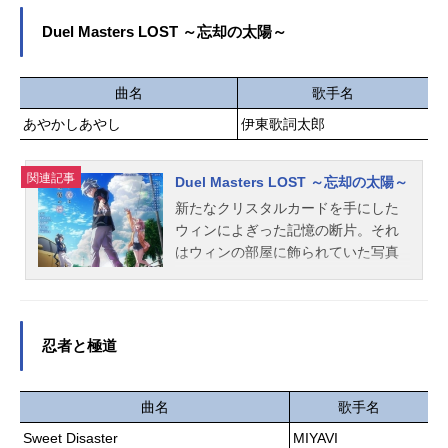
序で混沌としており、「エーテリア
ス」と呼ばれる恐ろしい怪物が徘徊
Duel Masters LOST ～忘却の太陽～
している。滅亡をもたらしかねない
災いの中、新エリー都はホロウ災害
への対抗策と資源を手に入れたこと
曲名
歌手名
により、逆境を乗り越え発展してい
あやかしあやし
伊東歌詞太郎
き、いつしか現代文明の最後の光と
なった。「奇跡の都市」の名に惹か
関連記事
れ、様々な想いと信念を持った者が
Duel Masters LOST ～忘却の太陽～
ここに集う。都市が大きく発展して
新たなクリスタルカードを手にした
いくにつれ、財閥、暴力団、陰謀
ウィンによぎった記憶の断片。それ
家、狂人……内部勢力の衝突は水面
はウィンの部屋に飾られていた写真
下で激化していった——プレイヤー
に写る灯台の光景だった。クリーチ
は、ホロウ離脱をガイドする「プロ
ャーが跋扈する世界「ロストフィー
キシ」という名の特殊な仕事を請け
ルド」の拡大が明らかとなる中、写
負う専門家となる。新エリー都で
真の灯台の在処を知ったウィンは記
忍者と極道
は、数え切れないほどの人間がホロ
憶の手がかりを求め、ニイカ、九十
ウに入ろうとし、彼らは各々の目的
九矢ワユミと共に向かうことを決意
を果たすべく、ホロウに出入りする
する。ロストフィールド発生の原因
曲名
歌手名
ための資源と方法を探している。そ
とは。灯台でウィンを待つものと
Sweet Disaster
MIYAVI
んな彼らにとって、「プロキシ」と