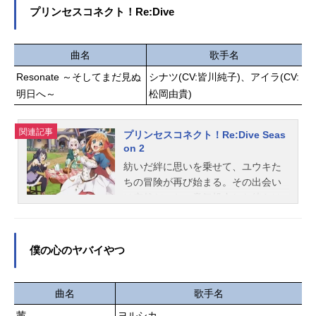
と極道、何⽅（どちら）が⽣存（い
案：...
プリンセスコネクト！Re:Dive
き）るか死滅（くたば）るか!!!作品
名忍者と極道放送形態TVアニメスケ
ジュール2025年10月7日（火）〜202
曲名
歌手名
5年12月23日（火）日本テレビにて
Resonate ～そしてまだ見ぬ
シナツ(CV:皆川純子)、アイラ(CV:
話数全12話キャスト多仲忍者：小林
千晃輝村極道：小西克幸ガムテ：上
明日へ～
松岡由貴)
坂すみれ神賽惨蔵：森川智之 小野
賢章 東内マリ子 三瓶雄樹 町山
関連記事
プリンセスコネクト！Re:Dive Seas
芹菜 ボルケーノ太田 金元寿子璃
on 2
刃壊左：大塚芳忠祭下陽日：内田雄
紡いだ絆に思いを乗せて、ユウキた
馬病田色：花澤香菜覇世川左虎：古
ちの冒険が再び始まる。その出会い
川慎邪樹右龍：安元洋貴雄鷹斗女：
は突然だった。意気投合した彼らは
井口裕香夢澤恒星：間宮康弘殺島飛
あるギルドを結成するーーその名は
露鬼：子安武人繰田孔富：杉田智
【美食殿】。美食の探求を目的とし
和...
た彼らは愉快な仲間たちと友情を深
僕の心のヤバイやつ
め、美味しいごはんを食べ、そして
ときにはちょっぴり危険な冒険に身
を投じ、せわしなくも穏やかな日々
曲名
歌手名
を送っていた。ところが、胸に秘め
茜
ヨルシカ