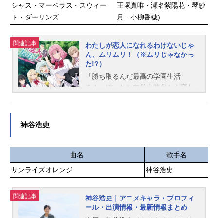
小野友樹スタッフ原作：つるまいか
シャス・マーベラス・スウィー
王塚真唯・瀬名紫陽花・琴紗
世界一ピュアでちょっと厨二な、”ラ
だ（講談社「アフタヌーン」連載）
ト・ダーリンズ
月・小柳香穂)
ブコメ”ファンタジー！作品名勇者パ
監督：山本靖貴シリーズ構成・脚...
ーティーにかわいい子がいたので、
告白してみた。放送形態TVアニメス
関連記事
わたしが恋人になれるわけないじゃ
ケジュール2026年1月6日（火）〜20
ん、ムリムリ！（※ムリじゃなかっ
26年3月31日（火）TOKYOMXほか
た!?）
話数全13話キャストヨウキ：天﨑滉
「勝ち取るんだ最高の学園生活
平セシリア：花澤香菜ユウガ：木村
を！」ぼっちな中学生時代から変わ
良平ミカナ：夏吉ゆうこデューク：
るため、高校デビューを果たした甘
増田俊樹シーク：田中美海ハピネ
織れな子。しかし根が陰キャ気質の
ス：野口衣織レイヴン：村瀬歩シ
せいで、憧れの陽キャ生活に馴染め
ケ：櫻井ももミサキ：小澤愛実スタ
神谷浩史
ず窒息寸前に…。現役モデルの完璧
ッフ原作：水星 海李（双葉社モン
美少女、王塚真唯優しくてふわふわ
スターコミックス）キャラクター原
天使の、瀬名紫陽花いつもクールな
曲名
歌手名
案：La-na総監督：山本靖貴監督：峯
黒髪美人、琴紗月賑やかなムードメ
友則シリーズ構成・脚本：菅原雪絵
サンライズオレンジ
神谷浩史
ーカー、小柳香穂憧れの人たちに近
キャラクターデザイン：大沢美奈音
づくために、きょうもがんばる甘織
楽：神前暁 MONACAアニメーショ
れな子。だったはずが──。「君に恋
関連記事
神谷浩史｜アニメキャラ・プロフィ
ン制作：月虹プロデュース：藍沢亮
をしてしまったんだ…」「待って！
ール・出演情報・最新情報まとめ
（StarryCube）主題歌OP：「Lavis
友達どこいった！？」友達？ 恋