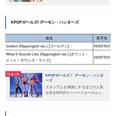
のグッズを探す
んな中、3人の美女――シエル、アネ
モネ、ゴアから突然パーティーへと
誘われる！念願の旅立ちにやる気に
満ちるトトだが、彼女たちはその勇
KPOPガールズ! デーモン・ハンターズ
者を”殺る気”でいっぱいだった！？女
性耐性が無さすぎてちょっとドキド
キしただけで気絶してしまう極度の
曲名
歌手名
人見知り勇者と、それぞれの目的の
Golden (Nipponglish ver.) [ゴールデン]
HUNTR/X
為に勇者の命を狙う3人のハーレムデ
What It Sounds Like (Nipponglish ver.) [ホワット・
スラブコメディ!!作品名気絶勇者と暗
HUNTR/X
イット・サウンズ・ライク]
殺姫放送形態TVアニメスケジュール
2025年7月12日（土）～2025年9月2
7日（土）TOKYOMX・サンテレビほ
関連記事
KPOPガールズ！ デーモン・ハンタ
か話数全12話キャストトト：武内駿
ーズ
輔シエル：佐伯伊織アネモネ：上田
スタジアムを満員にするほどの人気
瞳ゴア：白石晴香スタッフ原作・原
を誇るKPOPスーパースターのルミ、
案：のりしろちゃん作画：雪田幸路
ミラ、ゾーイのもう一つの仕事。そ
監督：秋田谷典昭シリーズ構成：横
れは、秘密の能力を使って不可思議
手美智子キャラクターデザイン：佐
な脅威から大切なファンを守るこ
野隆雄キーアニメーター：永野美
と。作品名KPOPガールズ！デーモ