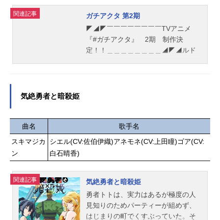
挑め。作品名カードファイト!!ヴァン
美術監督：河合良介（キューン・プ
ガードDivinez幻真星戦編放送形態TV
関連記事
ガチアクタ 第2期
ラント）撮影監督：上條智也（projec
アニメシリーズカードファイト!!ヴァ
◤◢◤￣￣￣￣￣￣￣￣TVアニメ
tNo.9）編集：三嶋章紀（三嶋編集
ンガードDivinezスケジュール2026年
『#ガチアクタ』 2期 制作決
室）音楽：日向萌制作：projectNo.9
1月10日（土）〜2026年4月11日
定！！＿＿＿＿＿＿＿＿◢◤◢ルド
主題歌OP：「君は恋人」オーイシマ
（土）テレビ愛知・テレ東系列6局ネ
たちの物語は次のステージへ！原作:
サヨシ公開開始年＆季節2026春アニ
ットにて話数全12話キャスト明導ア
#裏那圭先生（@KEI_URANA）graffit
メ電子...
キナ：宮田俊哉ガブエリウス：福山
idesign:#晏童秀吉さん（@3aruyane
潤ヴェイズルーグ（スマホ）：子安
n）より2期制作決定の記念イラスト
気絶勇者と暗殺姫
武人石川カナミ：夏吉ゆうこ石川ク
到着！続報をお待ちください！#GAC
ルミ：長谷川育美伏見リュウガ：岡
HIAKUTApic.twitter.com/bShbvX5iiR
本信彦八雲カゲツ：大塚剛央員弁ナ
—TVアニメ『ガチアクタ』公式(@ga
曲名
歌手名
オ：西尾夕香西塔ミコト：岩田陽葵
chiakuta_PR)December21,2025作品
スキマジカ
シエル(CV:佐伯伊織)アネモネ(CV:上田瞳)ゴア(CV:
廻間ミチル：佐久間大介大倉メグ
名ガチアクタ第2期放送形態TVアニ
ン
白石晴香)
ミ：進藤あまね伊勢木マサノリ：森
メシリーズガチアクタスケジュール
嶋秀太狐芝ライカ：小笠原仁スタッ
未発表キャスト未発表スタッフ未発
フ製作総指揮・原案：木谷高明原
表(C)裏那圭・晏童秀吉・講談社／
関連記事
気絶勇者と暗殺姫
作：ブシロード 伊藤彰監督：山田
「ガチアクタ」製作委員会『ガチア
勇者トトは、実力はあるが極度の人
卓キャラクターデザイン原案：CLAM
クタ』公式サイト『ガチアクタ』公
見知りのためパーティーが組めず、
Pシリーズ構成：校條春 大西雄仁キ
式X（Twitter） 「ガチアクタ第2期」
はじまりの町でくすぶっていた。そ
ャラクターデザイ...