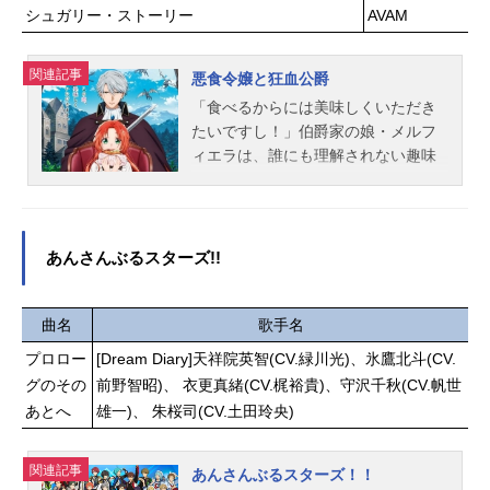
シュガリー・ストーリー
AVAM
関連記事
悪食令嬢と狂血公爵
「食べるからには美味しくいただき
たいですし！」伯爵家の娘・メルフ
ィエラは、誰にも理解されない趣味
を持っていた。それは、人間に害を
もたらす魔物を美味しくいただくこ
と！そうしてついたあだ名は「悪食
令嬢」――。ある日のこと、婚約者
あんさんぶるスターズ!!
を探すために参加していた遊宴会で
狂化した魔獣に遭遇してしまう。絶
体絶命な状況に思わず身をすくめる
曲名
歌手名
メルフィエラだが、そこに「狂血公
プロロー
[Dream Diary]天祥院英智(CV.緑川光)、氷鷹北斗(CV.
爵」と恐れられるガルブレイス公爵
グのその
前野智昭)、 衣更真緒(CV.梶裕貴)、守沢千秋(CV.帆世
が姿を現す。振り下ろされる剣倒れ
あとへ
雄一)、 朱桜司(CV.土田玲央)
る魔獣金色に光る瞳その圧倒的な強
さと美しさに息を飲むメルフィエラ
だったが公爵の顔に滴る魔獣の血が
関連記事
あんさんぶるスターズ！！