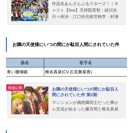
気になってしまい……！？魔物を美
作品名あんさんぶるスターズ！！キ
味しく調理する「悪食令嬢」と心優
ャスト【fine】天祥院英智：緑川光
しき「狂血公爵」が織りなす美味し
日々樹渉：江口拓也姫宮桃李：村瀬
くて胸キュンな異食（異色）グルメ
歩伏見弓弦：橋本晃太朗【Tricksta
ファンタジー！――極上の物語を召
r】氷鷹北斗：前野智昭明星スバル：
し上がれ！作品名悪食令嬢と狂血公
柿原徹也遊木真：森久保祥太郎衣更
爵放送形態TVアニメスケジュール20
真緒：梶裕貴【流星隊】守沢千秋：
お隣の天使様にいつの間にか駄目人間にされていた件
25年10月2日（木）～2025年12月18
帆世雄一深海奏汰：西山宏太朗南雲
日（木）TBS・BS11ほか話数全12話
鉄虎：中島ヨシキ高峯翠：渡辺拓海
キャストメルフィエラ・マーシャル
仙石忍：新田杏樹【ALKALOID】天
曲名
歌手名
レイド：中村カンナアリスティー
城一彩：梶原岳人白鳥藍良：天﨑滉
青い珊瑚礁
椎名真昼(CV.石見舞菜香)
ド・ロジェ・ド・ガルブレイス：坂
平礼瀬マヨイ：重松千晴風早巽：中
泰斗ケイオス・ラフォルグ：近藤隆
澤まさとも【Eden】乱凪砂：諏訪部
ミュラン・セロー：岡本信彦マクシ
関連記事
順一巴日和：花江夏樹七種茨：逢坂
お隣の天使様にいつの間にか駄目人
ム・ド・リヴァストール・ミルド・
間にされていた件 第2期
良太漣ジュン：内田雄馬【Valkyrie】
ラングディアス：木村良平アンブリ
斎宮宗：高橋広樹影片みか：大須賀
マンションが偶然隣同士だった事か
―・シャ...
純【2wink】葵ひなた：斉藤壮馬葵ゆ
ら交流が始まった藤宮周と椎名真昼
うた：斉藤壮馬【Crazy:B】天城燐
は、高校２年の体育祭後、晴れて付
音：阿座上洋平HiMERU：笠間淳桜
き合うことに。手作りのご飯や浴衣
河こはく：海渡翼椎名ニキ：山口智
デートなど、まるで新婚のような雰