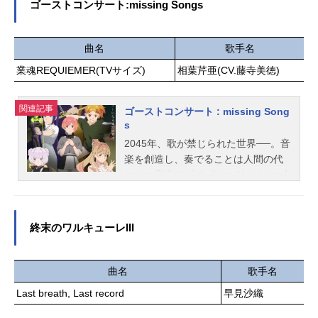
春 斉藤和也美術監督：李凡善色彩
ゴーストコンサート:missing Songs
ン・ハンターズ放送形態配信スケジ
設計：勝山桃花世界観デザイン／ク
ュール2025年6月20日（金）～Netflix
リーチャー・プロップデザイン：バ
にてキャストルミ：寿美菜子／堤育
曲名
歌手名
ーンストーム・デザインラボ 田中
子（歌唱）ミラ：田村睦心／MARU
俊成 由利聡 大山裕之撮影監督：
業魂REQUIEMER(TVサイズ)
相葉芹亜(CV.藤寺美徳)
（歌唱）ゾーイ：渡谷美帆／横山愛
柳田貴志3D監督：濱村敏郎編集：瀧
実（歌唱）ジヌ：石川界人／藤正裕
川三智音響監督：大寺文彦音響制
太グウィマ：土田大セリーヌ：樋口
関連記事
ゴーストコンサート : missing Song
作：マジックカプセル音楽：成田旬
あかりボビー：虎島貴明スタッフ監
s
音楽制作：ポニーキャニオンアニ
督：マギー・カン公開開始年＆季節2
2045年、歌が禁じられた世界──。音
メ...
025アニメ映画『KPOPガールズ！デ
楽を創造し、奏でることは人間の代
ーモン・ハンターズ』配信ページ
わりに音楽アプリ《MiucS》がその全
てを担っていた。少女・相葉芹亜は
友人たちと出かけた先で、禁じられ
ているはずの歌声を耳にする。歌声
終末のワルキューレIII
の先で芹亜が目にしたのは、一人の
ゴーストだった。この世の外から顕
れた偉人──"グレートゴースト"。霊
曲名
歌手名
能力者集団──"ＴＥＲＡ"。そして響
Last breath, Last record
早見沙織
く──"憑依鎮魂歌"。「これは、私が
ゴーストになるまでの物語。」作品