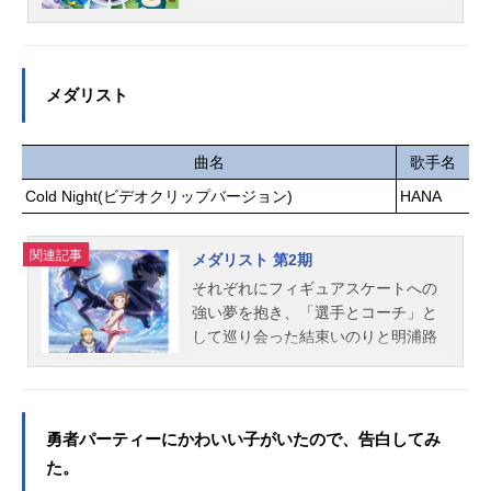
はし智秋トモ：茅原実里マツリ：下
敦美足立翔：岡本信彦神崎健太：佐
その姿を見ることができる。不思議
田麻美シズル：生天目仁美リノ：阿
藤元太田力：福島潤原穂乃香：豊崎
なペンダントを持つパルデア出身の
澄佳奈...
愛生市川香菜：田村ゆかり南条ハル
少女、リコ。謎のモンスターボール
ヤ：島﨑信長イマジナリー京太郎：
を持つカントー出身の少年、ロイ。
メダリスト
福山潤安堂カンナ：井口裕香半沢ユ
広大なポケットモンスターの世界を
リネ：上田麗奈山田父：細谷佳正ス
舞台にリコとロイの新たな冒険が始
タッフ原作：桜井のりお（秋田書店
まる！ふたりを待ち受ける出会い、
曲名
歌手名
「マンガクロス」連載）監督：赤城
そして運命とは―！？これは、冒険
Cold Night(ビデオクリップバージョン)
HANA
博昭シリーズ構成・脚本：花田十輝
を通じて大事な何かを「見つける」
キャラクターデザイン：勝又聖人色
物語。作品名ポケットモンスター（2
彩設計：柳澤久美子美術監督：黛昌
関連記事
023年版）放送形態TVアニメシリー
メダリスト 第2期
樹撮影監督：峰岸健太郎、竹沢裕一
ズポケットモンスタースケジュール2
それぞれにフィギュアスケートへの
編集：肥田文音響監督：小沼則義音
023年4月14日（金）〜テレビ東京ほ
強い夢を抱き、「選手とコーチ」と
響制作：マジックカプセル音楽：牛
かキャストリコ：鈴木みのりロイ：
して巡り会った結束いのりと明浦路
尾憲輔制作：シンエイ動画主題歌O
寺崎裕香ドット：青山吉能ウルト：
司。栄光の“メダリスト”を目指すいの
P：「僕は...
藤原夏海フリード：八代拓オリオ：
りは名港杯と西日本小中学生大会で
佐倉綾音マードック：三宅健太モリ
実績を積み、バッジテストを経て、
ー：真堂圭ランドウ：塾一久アメジ
ついに「天才少女」狼嵜光と同じラ
勇者パーティーにかわいい子がいたので、告白してみ
オ：堀江瞬ナヴィ：芹澤優メタモ
ンクで競い合う資格を手にする。次
た。
ン：三石琴乃キャプテンピカチュ
の目標は、全日本選手権への出場を