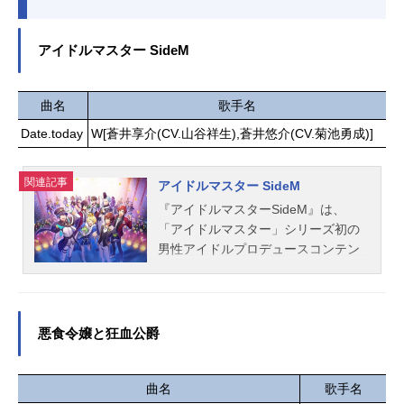
アイドルマスター SideM
曲名
歌手名
Date.today
W[蒼井享介(CV.山谷祥生),蒼井悠介(CV.菊池勇成)]
関連記事
アイドルマスター SideM
『アイドルマスターSideM』は、
「アイドルマスター」シリーズ初の
男性アイドルプロデュースコンテン
ツ。こちらでは、『アイドルマスタ
ーSideM』のキャスト声優、スタッ
フ、ユニット、楽曲情報、オススメ
記事をご紹介！
悪食令嬢と狂血公爵
曲名
歌手名