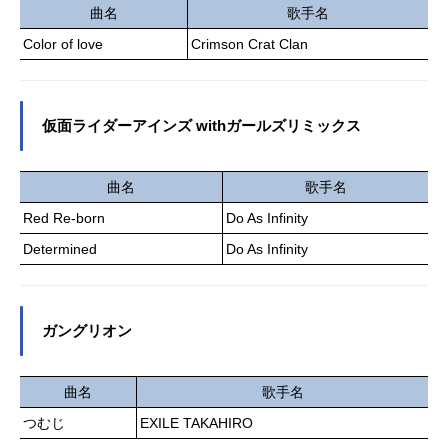
野聡オニャンゴ：宝亀克寿グスタフ
印を押され生家を追放。名もなき辺
曲名
歌手名
本田：土師孝也武能登：小西克幸亜
境の村の領主として赴任すること
Color of love
Crimson Crat Clan
門弾木：鳥海浩輔蒼一郎・アーグ：
に。しかしハズレ適性と呼ばれてい
チョーパート・コ・パーン：小野大
た生産系魔術は、材料さえあれば何
輔オグン・モンゴメリ：古川慎火鱗
でも生産できる規格外の可能性を秘
佐々木：坂田将吾プリンセス火華：L
めていて……。「この村を、もっと
仮面ライダーアインズ withガールズリミックス
ynnトオル岸理：河西健吾火代子黄：
気楽に楽しく暮らせる、僕好みの場
大原さやかアサコ・アーグ：金元寿
所にしよう！」小さく貧しい村は、
子...
徐々に様々な人が集まる巨大都市へ
曲名
歌手名
と発展していき――!?作品名お気楽
Red Re-born
Do As Infinity
領主の楽しい領地防衛～生産系魔術
で名もなき村を最強の城塞都市に～
Determined
Do As Infinity
放送形態TVアニメスケジュール2026
年1月10日（土）～2026年3月28日
（土）TOKYOMX・BS11ほか話数全
ガングリオン
12話キャストヴァン・ネイ・フェル
ティオ：内山夕実ティル：M・A・O
カムシン：伊瀬茉莉也パナメラ：日
曲名
歌手名
笠陽子アルテ：若山詩音エスパー
つむじ
EXILE TAKAHIRO
ダ：堀内賢雄ディー：小林親弘オル
ト：古川慎プルリエル：倉持若菜ク