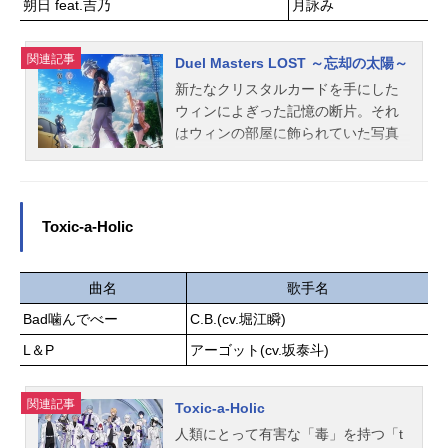
朔日 feat.吉乃
月詠み
ない高校生が続出!そして最後の一
つ…。そのボールを取ったのはアメ
関連記事
リカに武者修行に出ていたリョーマ
Duel Masters LOST ～忘却の太陽～
だった。作品名新テニスの王子様放
新たなクリスタルカードを手にした
送形態TVアニメシリーズテニスの王
ウィンによぎった記憶の断片。それ
子様スケジュール2012年1月4日
はウィンの部屋に飾られていた写真
（水）～2012年3月28日（水）テレ
に写る灯台の光景だった。クリーチ
ビ東京ほか話数全13話キャスト越前
ャーが跋扈する世界「ロストフィー
リョーマ：皆川純子手塚国光：置鮎
ルド」の拡大が明らかとなる中、写
龍太郎大石秀一郎：近藤孝行不二周
真の灯台の在処を知ったウィンは記
Toxic-a-Holic
助：甲斐田ゆき乾貞治：津田健次郎
憶の手がかりを求め、ニイカ、九十
菊丸英二：高橋広樹河村隆：川本成
九矢ワユミと共に向かうことを決意
桃城武：小野坂昌也海堂薫：喜安浩
する。ロストフィールド発生の原因
曲名
歌手名
平徳川カズヤ：小野大輔入江奏多：
とは。灯台でウィンを待つものと
Bad噛んでべー
C.B.(cv.堀江瞬)
相葉裕樹鬼十次郎：遠藤大智黒部由
は。そしてそれを見つめるジャシン
紀夫：曽世海司齋藤至：宮本充拓植
L＆P
アーゴット(cv.坂泰斗)
帝の真意とは。自分の存在を探し求
竜二：松田健一郎堀尾聡史：山崎樹
め、ウィンは歩み出す。作品名Duel
範壇太一：小林由美子浦山しい太：
MastersLOST～忘却の太陽～放送形
関連記事
Toxic-a-Holic
高瀬朝季跡部景吾：諏訪部順一忍足
態配信シリーズDuelMastersLOST～
人類にとって有害な「毒」を持つ「t
侑士：木内秀信宍戸亮：楠田敏之鳳
追憶の水晶～スケジュール2026年2