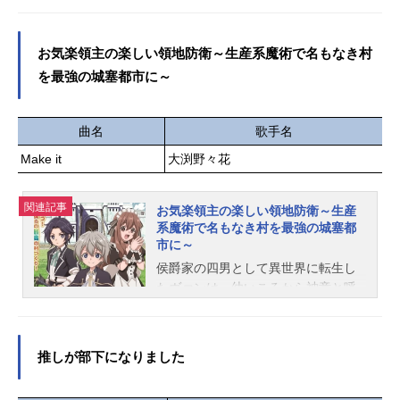
3月26日（木）TBS系28局・BS11に
ラたち。彼らの奮闘に応え、他の特
て話数全12話キャストコンスタン
殊消防隊も協力する姿勢を示し、全
ス・グレイル：市ノ瀬加那スカーレ
ての特殊消防隊は大災害を阻止すべ
お気楽領主の楽しい領地防衛～生産系魔術で名もなき村
ット・カスティエル：鈴代紗弓ラン
く1つになった。今、世界を守る〝シ
を最強の城塞都市に～
ドルフ・アルスター：阿座上洋平リ
ンラ（ヒーロー）〟と消防官たちの
リィ・オーラミュンデ：M・A・Oセ
最後の戦いが始まる。作品名炎炎ノ
シリア・アデルバイド：内田真礼エ
消防隊参ノ章放送形態TVアニメシリ
曲名
歌手名
ンリケ・アデルバイド：花江夏樹ド
ーズ炎炎ノ消防隊スケジュール第1ク
Make it
大渕野々花
ミニク・ハームズワース：福山潤ス
ール：2025年4月4日（金）〜2025年
タッフ原作：常磐くじら(DREノベル
6月20日（金）第2クール：2026年1
ス/ドリコム刊)キャラクター原案：夕
月9日（金）〜2026年4月3日（金）
関連記事
お気楽領主の楽しい領地防衛～生産
薙監督：森田と純平シリーズ構成/脚
MBS・TBSほかキャスト森羅日下
系魔術で名もなき村を最強の城塞都
本：山下憲一キャラクターデザイ
部：梶原岳人アーサー・ボイル：小
市に～
ン：河口千恵サブキャラクターデザ
林裕介秋樽桜備：中井和哉武久火
侯爵家の四男として異世界に転生し
イ...
縄：鈴村健一茉希尾瀬：上條沙恵子
たヴァンは、幼いころから神童と呼
アイリス：M・A・O環古達：悠木碧
ばれ将来を期待されていた。だが8歳
ヴァルカン・ジョゼフ：八代拓ヴィ
の時に授かった力は、その世界で“役
クトル・リヒト：阪口大助レオナル
立たず”とされている「生産系魔術」
推しが部下になりました
ド・バーンズ：楠大典カリム・フラ
だった！そのせいでヴァンは貴族に
ム：興津和幸フォイェン・リィ：日
相応しくないと父親により失格の烙