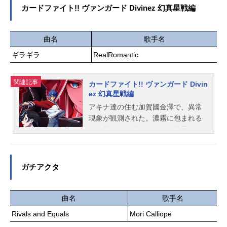
広【UNDEAD】朔間零：増田俊樹羽
囲気だが、2人は未だにドキドキしっ
カードファイト!! ヴァンガード Divinez 幻真星戦編
風薫：細貝圭大神晃牙：小野友樹乙
ぱなし。そして様々な出来事をきっ
狩アドニス：羽多野渉【Ra*bits】真
かけに２人は過去を乗り越えてい
白友也：比留間俊哉仁兎なずな：米
き…。二人の甘くて焦れったい恋の
曲名
歌手名
内佑希天満光：小林大紀紫之創：高
物語は続く――作品名お隣の天使様
ギラギラ
RealRomantic
坂知也【紅月】蓮巳敬人：梅原裕一
にいつの間にか駄目人間にされてい
郎鬼龍紅郎：神尾晋一郎神崎颯馬：
た件第2期放送形態TVアニメシリー
神永圭佑滝維吹：小林千晃【Knight
ズお隣の天使様にいつの間にか駄目
関連記事
カードファイト!! ヴァンガード Divin
s】朱桜司：土田玲央月永レオ：浅沼
人間にされていた件スケジュール202
ez 幻真星戦編
晋太郎瀬名泉：伊藤マサミ朔間凛
6年4月3日（金）～2026年6月19日
アキナ達の住む加賀國金澤で、異常
月：山下大輝鳴上嵐：北村諒【Switc
（金）TOKYOMXほか話数全12話キ
現象が観測された。濃霧に包まれる
h】逆先夏目：野島健児青葉つむぎ...
ャスト藤宮周：坂泰斗椎名真昼：石
街、聳え立つ塔。それは幻世界。―
見舞菜香赤澤樹：八代拓白河千歳：
―赫き月の昇る夜、彼らは"幻影(ファ
白石晴香木戸彩香：高野麻里佳スタ
ントム)"となる。幻世界に迷い込んだ
ッフ原作：佐伯さん（GA文庫／SBク
アキナ達の前に”幻影(ファントム)フ
ガチアクタ
リエイティブ刊）キャラクター原
ァイター”が立ちはだかる。対抗でき
案：はねこと監督：熊野千尋シリー
るのは、カードに選ばれた特別な”幻
ズ構成：大知慶一郎キャラクターデ
真獣(げんまじゅう)ファイター”の
曲名
歌手名
ザイン：野口孝行サブキャラクター
み。幻を消し去るか、真に取って代
Rivals and Equals
Mori Calliope
デザイン：倉橋N濘プロップデザイ
わるか。――存在を懸けた戦いに、
ン：新谷真昼色彩設計：鈴木ようこ