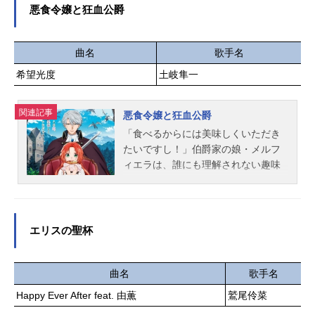
友梨田中琴葉：種田梨沙天空橋朋
らの正義を胸に、京の街を守る"ミブ
悪食令嬢と狂血公爵
花：小岩井ことり徳川まつり：諏訪
ロ”の面々。「僕だって強くなりた
彩花所恵美：藤井ゆきよ豊川風花：
い。こんな世界変えたい。」"ミブ
末柄里恵中谷育：原嶋あかり永吉
ロ”との出会いをきっかけに、ふつう
曲名
歌手名
昴：斉藤佑圭七尾百合子：伊藤美来
の13歳の運命が、大きく動き出す！
希望光度
土岐隼一
二階堂千鶴：野村香菜子野々原茜：
命がけの"ド青春”新選組『青のミブ
小笠原早紀箱崎星梨花：麻倉もも馬
ロ』。シリーズ累計1300万部超えの
場このみ：髙橋ミナミ福田のり子：
関連記事
青春サッカーマンガ『DAYS』安田剛
悪食令嬢と狂血公爵
浜崎奈々舞浜歩：戸田めぐみ真壁瑞
士による「週刊少年マガジン」にて
「食べるからには美味しくいただき
希：阿部里果松田亜利沙：村川梨衣
大人気連載中の最新作、待望のアニ
たいですし！」伯爵家の娘・メルフ
宮尾美也：桐谷蝶々望月杏奈：夏川
メ化！作品名青のミブロ放送形態TV
ィエラは、誰にも理解されない趣味
椎菜百瀬莉緒：山口立花子矢吹可
アニメスケジュール2024年10月19日
を持っていた。それは、人間に害を
奈：木戸衣...
（土）～2025年3月29日（土）読売
もたらす魔物を美味しくいただくこ
テレビ・日本テレビにて話数全24話
と！そうしてついたあだ名は「悪食
キャストちりぬにお：梅田修一朗斎
令嬢」――。ある日のこと、婚約者
エリスの聖杯
藤はじめ：小林千晃田中太郎：堀江
を探すために参加していた遊宴会で
瞬土方歳三：阿座上洋平沖田総司：
狂化した魔獣に遭遇してしまう。絶
小野賢章芹沢鴨：竹内良太近藤勇：
体絶命な状況に思わず身をすくめる
曲名
歌手名
杉田智和永倉新八：津田健次郎原田
メルフィエラだが、そこに「狂血公
Happy Ever After feat. 由薫
鷲尾伶菜
左之助：岩崎諒太山南敬助：河西健
爵」と恐れられるガルブレイス公爵