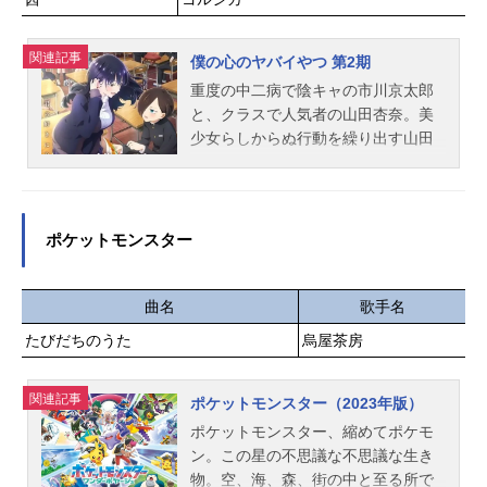
た思いはやがて交錯し、彼らはかつ
てない困難に巻き込まれていく。作
品名プリンセスコネクト！Re:DiveSe
関連記事
僕の心のヤバイやつ 第2期
ason2放送形態TVアニメシリーズプ
重度の中二病で陰キャの市川京太郎
リンセスコネクト！Re:Dive（アニ
と、クラスで人気者の山田杏奈。美
メ）スケジュール2022年1月10日
少女らしからぬ行動を繰り出す山田
（月）～2022年3月28日（月）TOKY
に、市川は目を離せずにいた。そん
OMX・BS11ほか話数全12話キャスト
な市川の恋心を知ってか知らずか、
ペコリーヌ：M・A・Oコッコロ：伊
山田は天真爛漫に近づいて来る!!全く
藤美来キャル：立花理香ユウキ：阿
違う世界にいたはずの2人。しかしそ
ポケットモンスター
部敦アメス：相坂優歌ラビリスタ：
の距離は、徐々に近づいてい
沢城みゆきカイザーインサイト：蒼
き……。作品名僕の心のヤバイやつ
井翔太ミミ：日高里菜ミソギ：諸星
第2期放送形態TVアニメシリーズ僕
曲名
歌手名
すみれキョウカ：小倉唯アユミ：大
の心のヤバイやつスケジュール2024
たびだちのうた
烏屋茶房
関英里サレン：堀江由衣スズメ：悠
年1月6日（土）〜2024年3月30日
木碧ミサト：國府田マリ子ハツネ：
（土）テレビ朝日系全国24局ネッ
大橋彩香アオイ：花澤香菜マヒル：
関連記事
ト“NUMAnimation”枠にて話数全13話
ポケットモンスター（2023年版）
新田恵海シオリ：小清水亜美リマ：
キャスト市川京太郎：堀江瞬山田杏
ポケットモンスター、縮めてポケモ
徳井青空リン：小岩井ことりジュ
奈：羊宮妃那小林ちひろ：朝井彩加
ン。この星の不思議な不思議な生き
ン：川澄綾子クリスティーナ：たか
関根萌子：潘めぐみ吉田芹那：種﨑
物。空、海、森、街の中と至る所で