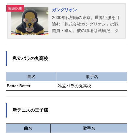
サラ：佐藤元ラダ・プリオラ：大渕
関連記事
ガングリオン
野々花スタッフ原作：赤池宗（オー
2000年代初頭の東京。世界征服を目
バーラップノベルス刊）原作イラス
論む「株式会社ガングリオン」の戦
ト：転原作コミック：青色まろ
闘員・磯辺。彼の職場は戦場だ。タ
（「コミック...
イツ一枚で「東京スギ花粉作戦」や
「富士山爆破作戦」に臨むも、ヒー
ロー・ホープマンの正義という名の
一撃にあっさり惨敗。コンプラ黎明
私立パラの丸高校
期、上司の無茶にもひたすら耐えて
奮闘する…すべてのはたらく人々に
捧ぐ、“お仕事”ドラマ。どこか人ごと
曲名
歌手名
ではない、哀しきサラリーマン戦闘
Better Better
私立パラの丸高校
員の物語。作品名ガングリオン放送
形態TVアニメスケジュール2025年10
月3日（金）〜2026年3月27日（金）
AT-X・テレビ東京ほか話数全24話キ
新テニスの王子様
ャスト磯辺健司：上田燿司影山稔／
シャドー大佐：立木文彦ホープマ
曲名
歌手名
ン：杉田智和磯辺節子：古賀葵磯辺