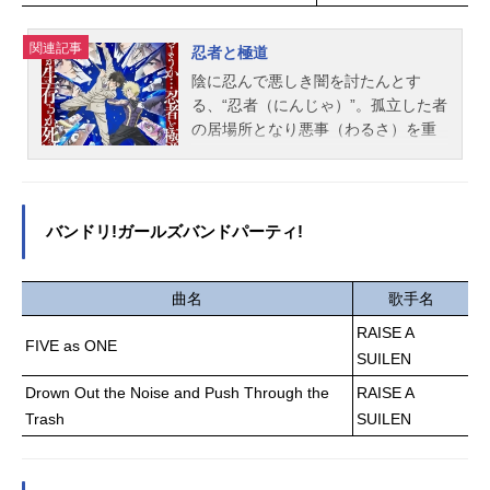
は。そしてそれを見つめるジャシン
はかけがえのないパートナー。プレ
帝の真意とは。自分の存在を探し求
イヤーは彼らのホロウ探索に協力
関連記事
め、ウィンは歩み出す。作品名Duel
忍者と極道
し、共に強敵と戦い、彼らの使命を
MastersLOST～忘却の太陽～放送形
陰に忍んで悪しき闇を討たんとす
果たす。またその過程で、彼らの物
態配信シリーズDuelMastersLOST～
る、“忍者（にんじゃ）”。孤⽴した者
語にも深く介入していく。作品名ゼ
追憶の水晶～スケジュール2026年2
の居場所となり悪事（わるさ）を重
ンレスゾーンゼロスケジュール2024
月6日（金）～2026年2月27日（金）
ねる、“極道（ごくどう）”。江⼾時
年7月4...
デュエル・マスターズ公式YouTube
代、明暦の⼤⽕の裏で刻まれた忍者
「デュエチューブ」ほか話数全4話キ
と極道の因縁（カルマ）が、現代に
ャスト斬札ウィン：鵜澤正太郎香取
再び燃え盛ろうとしていた――。ト
バンドリ!ガールズバンドパーティ!
ニイカ：菱川花菜クリスタ：井上ほ
ラウマにより笑顔を失った忍者・多
の花黒城凶死郎：岸尾だいすけ九十
仲忍者（たなかしのは）と、表向き
九矢ワユミ：伊瀬茉莉也葉山メグ
はエリート会社員ながら裏社会（ウ
曲名
歌手名
ル：白井悠介アビスベル＝ジャシン
ラ）を取り仕切る極道・輝村極道
RAISE A
帝：羽多野渉ドリーム・ボルメテウ
FIVE as ONE
（きむらきわみ）。⼥児向けアニメ
SUILEN
ス・ホワイト・ドラゴン：加瀬康之
の話題で意気投合した⼆⼈は、互い
ボルシャック・バクテラス：藤井隼
Drown Out the Noise and Push Through the
RAISE A
の正体を知らぬまま友情を深めてい
スタッフ原作：松本しげのぶ×作画：
くのだが……。忍者と極道、両者の
Trash
SUILEN
金林洋（小学館「週刊コロコロコミ
戦争が激化する中、その“運命（さだ
ック」連載）ストーリー原案：松本
め）”が交錯する。決めようか、忍者
しげのぶキャラクターデザイン原