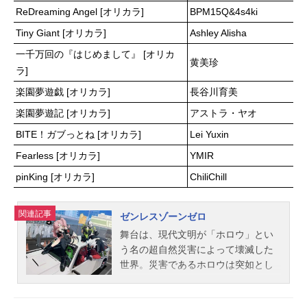
ReDreaming Angel [オリカラ]
BPM15Q&4s4ki
ルル：藤堂真衣ミシェル・ノストラ
ダムス：堀江瞬アダマス：最上嗣生
Tiny Giant [オリカラ]
Ashley Alisha
坂田金時：武内駿輔ジークフリー
一千万回の『はじめまして』 [オリカ
ト：鳥海浩輔スタッフ原作：｢終末の
黄美珍
ラ]
ワルキューレ｣（作画：アジチカ 原
作：梅村真也 構成：フクイタクミ
楽園夢遊戯 [オリカラ]
長谷川育美
「月刊コミックゼノン」連載／コア
楽園夢遊記 [オリカラ]
アストラ・ヤオ
ミックス）監督：初見浩一シリーズ
構成・脚本：むとうやすゆきキャラ
BITE！ガブっとね [オリカラ]
Lei Yuxin
クターデザイン：たなべようこ 川
Fearless [オリカラ]
YMIR
島尚サブキャラクターデザイン：熊
pinKing [オリカラ]
ChiliChill
谷哲矢メインアニメーター：原田練
気美術設定：山口忍美術監督：ParkS
eongHy...
関連記事
ゼンレスゾーンゼロ
舞台は、現代文明が「ホロウ」とい
う名の超自然災害によって壊滅した
世界。災害であるホロウは突如とし
て世界に現れ、異常な空間領域を形
成する。その内部は時空さえも無秩