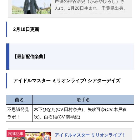
声優の神谷浩史（かみやひろし）さ
h!!」吉...
人？ 揺れ動く気持ちの間で、笑
んは、1月28日生まれ、千葉県出身。
い、悩み、そして進め！ 乙女た
『夏目友人帳』の夏目貴志役をはじ
ち。ノンストップ・青春ガールズラ
め、『うる星やつら』の諸星あたる
ブコメディ、ここに開幕！作品名わ
役など、人気作品のキャラクターを
2月18日更新
たしが恋人になれるわけないじゃ
多く演じています。こちらでは、神
ん、ムリムリ！（※ムリじゃなかっ
谷浩史さんのオススメ記事をご紹
た!?）放送形態TVアニメスケジュー
介！
ル2025年7月7日（月）〜2025年9月
【最新配信楽曲】
22日（月）TOKYOMX・サンテレ
ビ・BS11にて話数全12話キャスト甘
織れな子：中村カンナ王塚真唯：大
アイドルマスター ミリオンライブ! シアターデイズ
西沙織瀬名紫陽花：安齋由香里琴紗
月：市ノ瀬加那小柳香穂：田中貴子
甘織遥奈：相良茉優スタッフ原作：
曲名
歌手名
みかみてれん（集英社ダッシュエッ
クス文庫刊）イラスト：竹嶋えく監
不思議発見
木下ひなた(CV.田村奈央)、矢吹可奈(CV.木戸衣
督：内沼菜摘アドバイザー：加戸誉
ラボ！
吹)、白石紬(CV.南早紀)
夫シリーズ構成・脚本：荒川稔久キ
ャラクターデザイ...
関連記事
アイドルマスター ミリオンライブ！