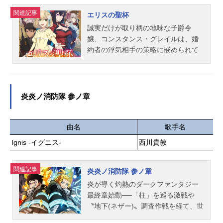
吾藤堂平助：戸谷菊之介井上源三
が姿を現す。振り下ろされる剣倒れ
郎：杉山紀彰新見錦：梅原裕一郎野
関連記事
る魔獣金色に光る瞳その圧倒的な強
エリスの聖杯
口健司：大野智敬平間重助：前田雄
さと美しさに息を飲むメルフィエラ
誠実だけが取り柄の地味な子爵令
平山五郎：乃村健次松平容保：石井
だったが公爵の顔に滴る魔獣の血が
嬢、コンスタンス・グレイルは、婚
真藤田：浜田賢二世都：村瀬歩木村
気になってしまい……！？魔物を美
約者の浮気相手の策略に嵌められて
寿太郎：宮...
味しく調理する「悪食令嬢」と心優
しまい窮地に立たされていた。断罪
しき「狂血公爵」が織りなす美味し
が行われようとする最中、コニーは
くて胸キュンな異食（異色）グルメ
助けを求めて周りを見渡すも、自身
ファンタジー！――極上の物語を召
を庇う者はおろか真実を知る者にす
炎炎ノ消防隊 参ノ章
し上がれ！作品名悪食令嬢と狂血公
ら見放されてしまう。しかし突然、
爵放送形態TVアニメスケジュール20
絶望するコニーの耳元で「助けてあ
25年10月2日（木）～2025年12月18
げる」とささやく声が....。その声の
曲名
歌手名
日（木）TBS・BS11ほか話数全12話
主は、10年前に処刑された公爵令嬢
Ignis -イグニス-
西川貴教
キャストメルフィエラ・マーシャル
で、稀代の悪女、スカーレット・カ
レイド：中村カンナアリスティー
スティエルであった。出会うはずの
ド・ロジェ・ド・ガルブレイス：坂
関連記事
ない2人。そして、回り始める歯車。
炎炎ノ消防隊 参ノ章
泰斗ケイオス・ラフォルグ：近藤隆
やがて、貴族社会を取り巻く巨大な
炎が導く灼熱のダークファンタジー
ミュラン・セロー：岡本信彦マクシ
陰謀が顔を覗かせる――。作品名エ
最終章始動──「柱」を巡る激戦や
ム・ド・リヴァストール・ミルド・
リスの聖杯放送形態TVアニメスケジ
〝地下(ネザー)〟調査作戦を経て、世
ラングディアス：木村良平アンブリ
ュール2026年1月8日（木）～2026年
界の大いなる秘密へと近づいたシン
―・シャ...