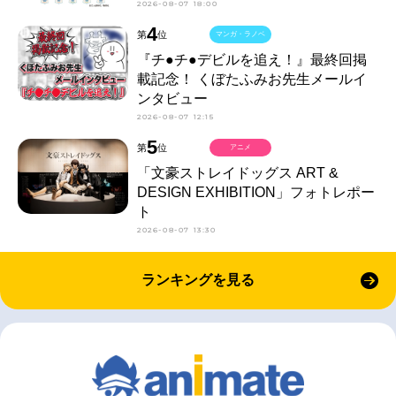
2026-08-07 18:00
4
第
位
マンガ・ラノベ
『チ●チ●デビルを追え！』最終回掲
載記念！ くぼたふみお先生メールイ
ンタビュー
2026-08-07 12:15
5
第
位
アニメ
「文豪ストレイドッグス ART &
DESIGN EXHIBITION」フォトレポー
ト
2026-08-07 13:30
ランキングを見る