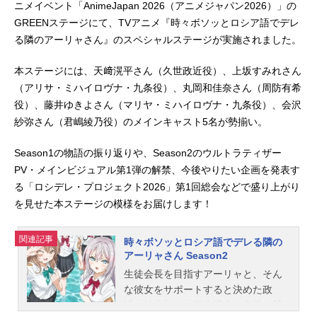
ニメイベント「AnimeJapan 2026（アニメジャパン2026）」の
GREENステージにて、TVアニメ『時々ボソッとロシア語でデレ
る隣のアーリャさん』のスペシャルステージが実施されました。
本ステージには、天﨑滉平さん（久世政近役）、上坂すみれさん
（アリサ・ミハイロヴナ・九条役）、丸岡和佳奈さん（周防有希
役）、藤井ゆきよさん（マリヤ・ミハイロヴナ・九条役）、会沢
紗弥さん（君嶋綾乃役）のメインキャスト5名が勢揃い。
Season1の物語の振り返りや、Season2のウルトラティザー
PV・メインビジュアル第1弾の解禁、今後やりたい企画を発表す
る「ロシデレ・プロジェクト2026」第1回総会などで盛り上がり
を見せた本ステージの模様をお届けします！
関連記事
時々ボソッとロシア語でデレる隣の
アーリャさん Season2
生徒会長を目指すアーリャと、そん
な彼女をサポートすると決めた政
近。沙也加との学生議会や有希と競