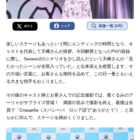
画像一覧 (6件)
シェア
ポスト
楽しいステージもあっという間にエンディングの時間となり、キ
ャストを代表して天﨑さんが挨拶。今回解禁となったPVの収録
に際し、Season2のシナリオを少し読んだという天﨑さんが「見
たかったシーンが全部入っていた」と出来栄えを絶賛します。そ
の力強い言葉に、お客さんも期待を込めて、この日一番ともいえ
る大きな拍手をおくりました。
その後のキャスト陣とお客さんでの記念撮影では、着ぐるみのア
ーリャがサプライズ登場！ 満面の笑みで撮影を終え、最後は全
員で「Спашиба（スパシーバ ロシア語で“ありがとう”）」と高
らかに叫んで、ステージを締めくくりました。