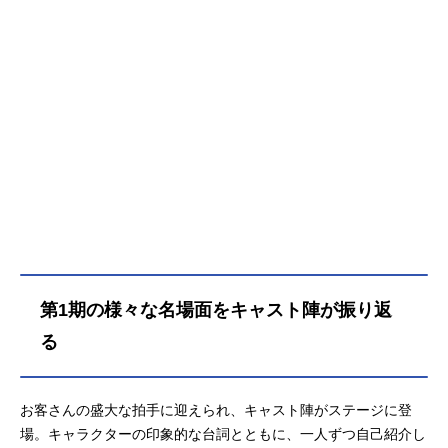
った生徒会役員あいさつを経て、二
人は夏休み中にも会うことを約束す
る。一緒に勉強をしたり、生徒会メ
ンバーで海辺の別荘へ合宿に行った
り、夏の空気でアーリャと政近の距
離は急接近そんな中、マーシャはあ
る想いを秘めていて——さらに複雑
に絡み合う恋愛模様の行方は？胸キ
ュンラブコメディ、待望のSeason2
開幕!!作品名時々ボソッとロシア語で
デレる隣のアーリャさんSeason2放
送形態TVアニメシリーズ時々ボソッ
とロシア語でデレる隣のアーリャさ
んスケジュール2027年キャスト久世
第1期の様々な名場面をキャスト陣が振り返
政近：天﨑滉平アリサ･ミハイロヴ
ナ･九条：上坂すみれ周防有希：丸岡
る
和佳奈マリヤ・ミハイロヴナ・九
条：藤井ゆきよ君嶋綾乃：会沢紗弥
更科茅咲：河瀬茉希剣崎統也：石川
お客さんの盛大な拍手に迎えられ、キャスト陣がステージに登
界人谷山沙也加：長谷川育美宮前
場。キャラクターの印象的な台詞とともに、一人ずつ自己紹介し
乃々亜：青山吉能丸山毅：酒井広大