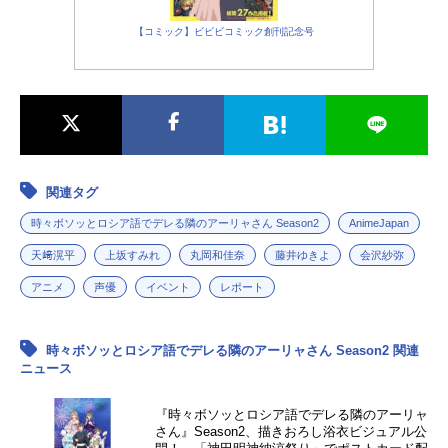
28年のアニメジャパンは大阪で開
催！2026年3月28日（土）・29日
【コミック】ビビビコミック創刊記念号
（日）に開催されている世界最大級
のアニメイベント「AnimeJapan202
6」。この度、一般社団法人アニメジ
ャパンより、「AnimeJapan2027」
および「AnimeJapan2028」を東京
から開催地を移し、大阪にて開催さ
れることが発表されました。【レポ
関連タグ
ート動画】『劇場版ご注文はうさぎ
時々ボソッとロシア語でデレる隣のアーリャさん Season2
AnimeJapan
ですか？』レポート動画【続編・新
シリーズ放送＆制作決定】『葬送の
天﨑滉平
上坂すみれ
丸岡和佳奈
藤井ゆきよ
会沢紗弥
フリーレン』第3期【黄金郷編】202
アニメ
声優
イベント
レポート
7年10月放送第2期の最終回のラスト
シーンで映し出されたのが、第1期の
【一級魔法使い試験編】で大きな存
時々ボソッとロシア語でデレる隣のアーリャさん Season2 関連
在感を見せた一級魔法使いデンケン
ニュース
が、黄金と化した自身の故郷を遠く
から見つめる姿。そして「最後にし
『時々ボソッとロシア語でデレる隣のアーリャ
て最強の七崩賢」と称される魔族“黄
さん』Season2、描きおろし浴衣ビジュアル公