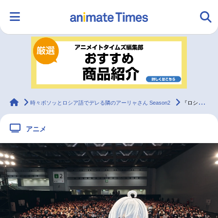
HOME
ランキング
アニメ
声優
ラジオ
みんなの声
グッズ
映画
animateTimes
時々ボソッとロシア語でデレる隣のアーリャさん Season2
『ロシデレ』天﨑滉平、上坂すみれら登壇ステージレポ【アニメジャパン2026】
アニメ
マンガ・ラノベ
ゲーム・アプリ
音楽
コスプレ
2.5次元
配信・Vtuber
トレンド
無料マンガ
最新記事一覧
アニメ記事一覧
声優記事一覧