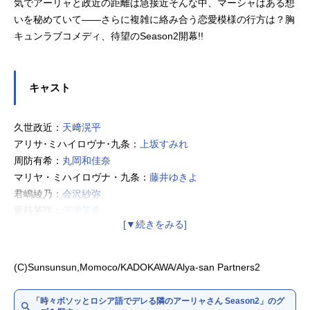
気でアーリャと政近の距離は急接近そんな中、マーシャはある想
いを秘めていて——さらに複雑に絡み合う恋愛模様の行方は？胸
キュンラブコメディ、待望のSeason2開幕!!
キャスト
久世政近：
天﨑滉平
アリサ･ミハイロヴナ･九条：
上坂すみれ
周防有希：
丸岡和佳奈
マリヤ・ミハイロヴナ・九条：
藤井ゆきよ
君嶋綾乃：
会沢紗弥
更科茅咲：
河瀬茉希
剣崎統也：
石川界人
谷山沙也加：
長谷川育美
宮前乃々亜：
青山吉能
(C)Sunsunsun,Momoco/KADOKAWA/Alya-san Partners2
丸山毅：
酒井広大
清宮光瑠：
市川太一
「時々ボソッとロシア語でデレる隣のアーリャさん Season2」のグ