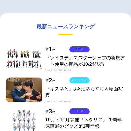
最新ニュースランキング
1
第
位
グッズ
『ツイステ』マスターシェフの新規ア
ート使用の商品が10/24発売
2026-08-07 12:50
2
第
位
マンガ・ラノベ
『キスあと』第3話あらすじ＆場面写
真
2026-08-07 14:45
3
第
位
グッズ
10月・11月開催『ヘタリア』20周年
原画展のグッズ第1弾情報