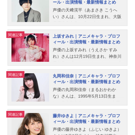
ール・出演情報・最新情報まとめ
声優の天﨑滉平（あまさき こうへ
い）さんは、10月22日生まれ、大阪
府摂津市出身。『ヒプノシスマイク -
Division Rap Battle-』の山田三郎役
関連記事
上坂すみれ｜アニメキャラ・プロフ
をはじめ、『Re:ゼロから始める異世
ィール・出演情報・最新情報まとめ
界生活』のオットー・スーウェン役
など、人気作品のキャラクターを多
声優の上坂すみれ（うえさか すみ
く演じています。こちらでは、天﨑
れ）さんは12月19日生まれ、神奈川
滉平さんのオススメ記事をご紹介！
県出身。『スター☆トゥインクルプ
リキュア』のユニ／キュアコスモ役
関連記事
丸岡和佳奈｜アニメキャラ・プロフ
をはじめ、『うる星やつら』のラム
ィール・出演情報・最新情報まとめ
役など、人気作品のキャラクターを
多く演じています。こちらでは、上
声優の丸岡和佳奈（まるおかわか
坂すみれさんのオススメ記事をご紹
な）さんは、1995年5月13日生ま
介！
れ、東京都出身。こちらでは、丸岡
和佳奈さんのプロフィールと関連記
関連記事
藤井ゆきよ｜アニメキャラ・プロフ
事を紹介します。
ィール・出演情報・最新情報まとめ
声優の藤井ゆきよ（ふじい ゆきよ）