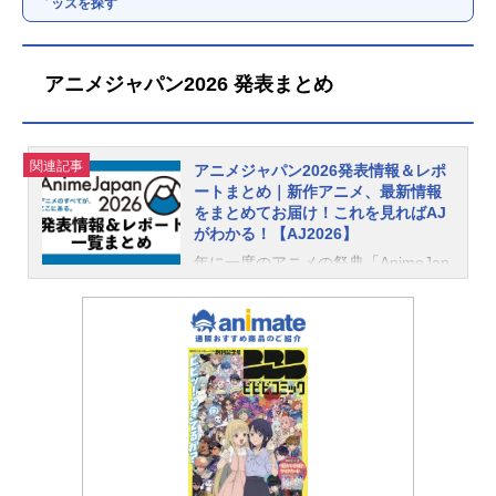
ッズを探す
アニメジャパン2026 発表まとめ
関連記事
アニメジャパン2026発表情報＆レポ
ートまとめ｜新作アニメ、最新情報
をまとめてお届け！これを見ればAJ
がわかる！【AJ2026】
年に一度のアニメの祭典「AnimeJap
an2026（アニメジャパン2026）」が
2026年3月28日（土）より開幕！
今年もアニメイトタイムズはAJ2026
を密着取材しています。こちらの記
事では、アニメジャパン2026で発表
された最新情報やレポートを総まと
めでご紹介！記事は都度、更新を行
っておりますので、定期的にチェッ
クしてみてくださいね！2027年、20