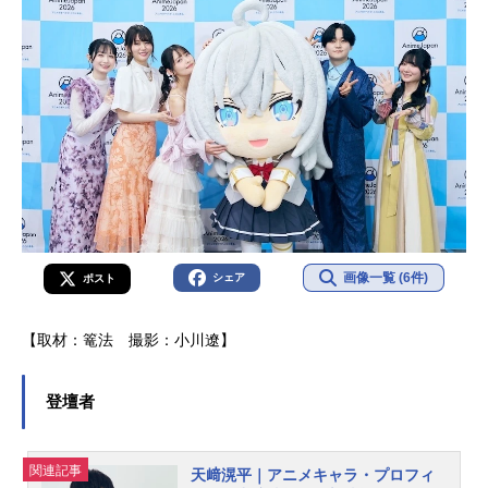
画像一覧 (6件)
シェア
ポスト
【取材：篭法 撮影：小川遼】
登壇者
関連記事
天﨑滉平｜アニメキャラ・プロフィ