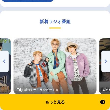
新着ラジオ番組
Trignalのキラキラ☆ビートＲ
森久
もっと見る