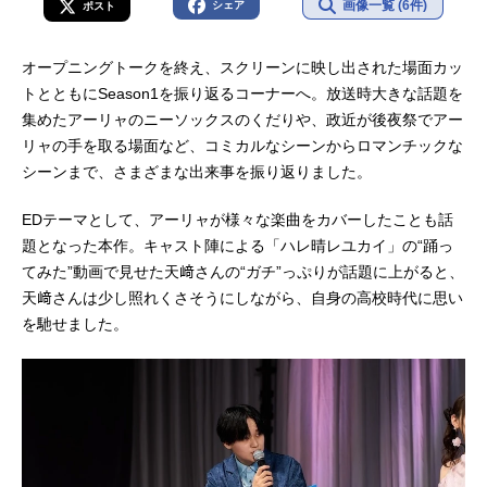
画像一覧 (6件)
シェア
ポスト
オープニングトークを終え、スクリーンに映し出された場面カッ
トとともにSeason1を振り返るコーナーへ。放送時大きな話題を
集めたアーリャのニーソックスのくだりや、政近が後夜祭でアー
リャの手を取る場面など、コミカルなシーンからロマンチックな
シーンまで、さまざまな出来事を振り返りました。
EDテーマとして、アーリャが様々な楽曲をカバーしたことも話
題となった本作。キャスト陣による「ハレ晴レユカイ」の“踊っ
てみた”動画で見せた天﨑さんの“ガチ”っぷりが話題に上がると、
天﨑さんは少し照れくさそうにしながら、自身の高校時代に思い
を馳せました。