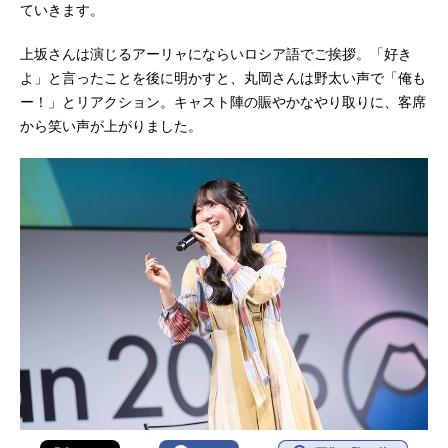
ていきます。
清宮光瑠：市川太一スタッフ原作：
燦々SUN（株式会社KADOKAWA角川
上坂さんは演じるアーリャにならいロシア語でご挨拶。「好き
スニーカー文庫刊）原作イラスト：
よ」と言ったことを後に明かすと、丸岡さんは野太い声で「俺も
ももこ監督：原口浩副監督：金成旻
ー！」とリアクション。キャスト陣の賑やかなやり取りに、客席
シリーズ構成：山田由香キャラクタ
から笑い声が上がりました。
ーデザイン：室田雄平アニメーショ
ン制作：動画工房(C)Sunsunsun,Mo
moco/KADOKAWA/Alya-sanPartners
2『時々ボソ...