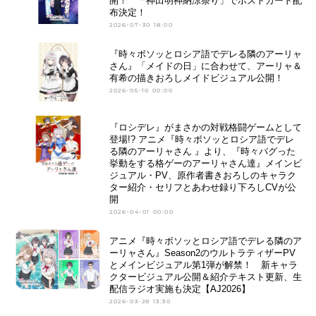
開！ 「神田明神納涼祭り」でポストカード配
金郷のマハト”の影――。第3期は、
布決定！
フリーレンたちがこの“黄金郷のマハ
2026-07-30 18:00
ト”と...
『時々ボソッとロシア語でデレる隣のアーリャ
さん』「メイドの日」に合わせて、アーリャ＆
有希の描きおろしメイドビジュアル公開！
2026-05-10 00:00
『ロシデレ』がまさかの対戦格闘ゲームとして
登場!? アニメ『時々ボソッとロシア語でデレ
る隣のアーリャさん 』より、『時々バグった
挙動をする格ゲーのアーリャさん達』メインビ
ジュアル・PV、原作者書きおろしのキャラク
ター紹介・セリフとあわせ録り下ろしCVが公
開
2026-04-01 00:00
アニメ『時々ボソッとロシア語でデレる隣のア
ーリャさん』Season2のウルトラティザーPV
とメインビジュアル第1弾が解禁！ 新キャラ
クタービジュアル公開＆紹介テキスト更新、生
配信ラジオ実施も決定【AJ2026】
2026-03-28 13:30