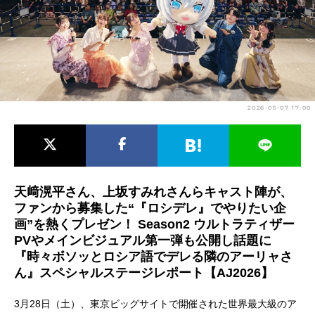
アニメ映画一覧
実写化映画一覧
今期アニメ曜日別一覧
春アニメ
夏アニメ
2026-05-07 17:00
秋アニメ
冬アニメ
男性声優/女性声優一覧
FOLLOW US
天﨑滉平さん、上坂すみれさんらキャスト陣が、
ファンから募集した“『ロシデレ』でやりたい企
画”を熱くプレゼン！ Season2 ウルトラティザー
PVやメインビジュアル第一弾も公開し話題に
『時々ボソッとロシア語でデレる隣のアーリャさ
ん』スペシャルステージレポート【AJ2026】
3月28日（土）、東京ビッグサイトで開催された世界最大級のア