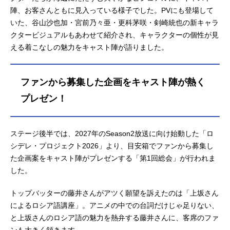
陣、お客さんともに見入っている様子でした。PVにも登場して
いた、谷山沙也加・宮前乃々亜・更科茅咲・剣崎統也の新キャラ
クタービジュアルもあわせて紹介され、キャラクターの個性が見
える着こなしの魅力をキャスト陣が語りました。
ファンから募集した企画をキャスト陣が熱く
プレゼン！
ステージ後半では、2027年のSeason2放送に向け始動した「ロ
シデレ・プロジェクト2026」より、目安箱でファンから募集し
た企画案をキャスト陣がプレゼンする「第1回総会」が行われま
した。
トップバッターの藤井さんがアツく願望を訴えたのは「上坂さん
によるロシア語講座」。アニメの中での台詞だけじゃ足りない、
と上坂さんのロシア語の魅力を熱弁する藤井さんに、客席のファ