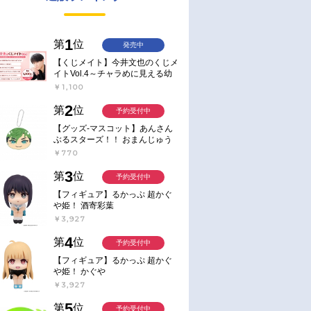
1
第
位
発売中
【くじメイト】今井文也のくじメ
イトVol.4～チャラめに見える幼
馴染、実は一途で独占欲が強いん
￥1,100
です～
2
第
位
予約受付中
【グッズ-マスコット】あんさん
ぶるスターズ！！ おまんじゅう
にぎにぎマスコット ねくすと2
￥770
Hbox
3
第
位
予約受付中
【フィギュア】るかっぷ 超かぐ
や姫！ 酒寄彩葉
￥3,927
4
第
位
予約受付中
【フィギュア】るかっぷ 超かぐ
や姫！ かぐや
￥3,927
5
第
位
予約受付中