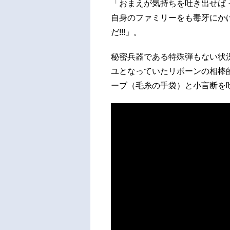
「おまえが気持ちを吐き出せば 
自身のファミリーをも毒牙にか
だ!!!」。
秘密兵器である特殊弾もない状
ユとなっていたリボーンの相棒
ーブ（毛糸の手袋）と小言断を