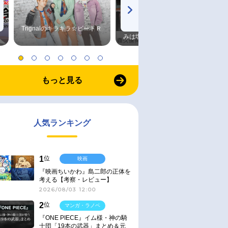
Trignalのキラキラ☆ビートＲ
森久保祥太郎×浪川大輔 つま
みは塩だけ
もっと見る
人気ランキング
1
位
映画
『映画ちいかわ』島二郎の正体を
考える【考察・レビュー】
2026/08/03 12:00
2
位
マンガ・ラノベ
『ONE PIECE』イム様・神の騎
士団「19本の武器」まとめ＆元