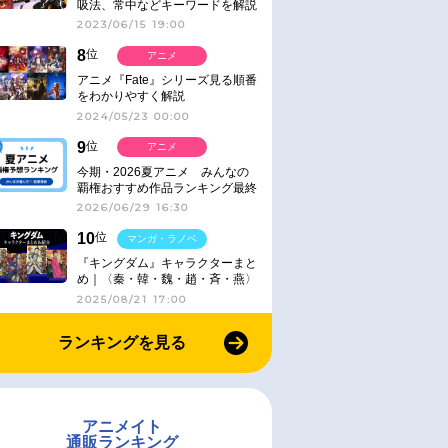
吸法、常中などキーワードを解説
2023/06/15 19:00
8
位
アニメ
アニメ『Fate』シリーズ見る順番
をわかりやすく解説
2024/05/23 00:00
9
位
アニメ
今期・2026夏アニメ みんなの
覇権おすすめ作品ランキング最終
結果発表！
2026/06/29 16:30
10
位
マンガ・ラノベ
『キングダム』キャラクターまと
め｜〈秦・韓・魏・趙・斉・燕〉
2025/08/21 17:00
ランキングを見る
アニメイト
通販ランキング