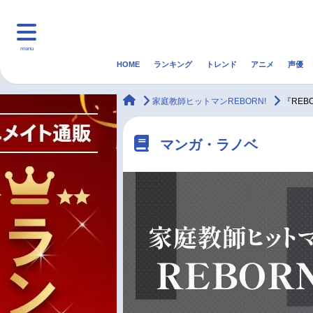
menu
HOME
ランキング
トレンド
アニメ
声優
HOME
ランキング
アニ
animateTimes
家庭教師ヒットマンREBORN!
『RE
マンガ・ラノベ
ゲーム・アプリ
音楽
マンガ・ラノベ
最新記事一覧
アニメ記事一覧
声優記事一覧