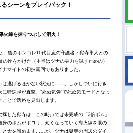
れるシーンをプレイバック！
導火線を握りつぶして消火！
た、後のボンゴレ10代目嵐の守護者・獄寺隼人との
代目の座をかけた（本当はツナの実力を試すための）
イナマイトの初披露回でもありました。
ナは逃げるほかない状況に……。しかしついに行き
に特殊弾が直撃。“死ぬ気弾”で死ぬ気モードとなっ
すことで活路を見出します。
動揺した獄寺は、この時点では未完成の「3倍ボム」
自身のボムがポロリ。短くなっていく導火線を眼の
」と命を諦めます……が、ツナは獄寺の周辺のダイ