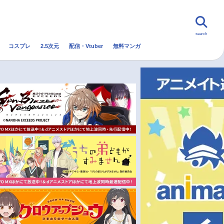
search
コスプレ
2.5次元
配信・Vtuber
無料マンガ
んなの声
グッズ
映画
・Vtuber
トレンド
無料マンガ
秋アニメ
冬アニメ