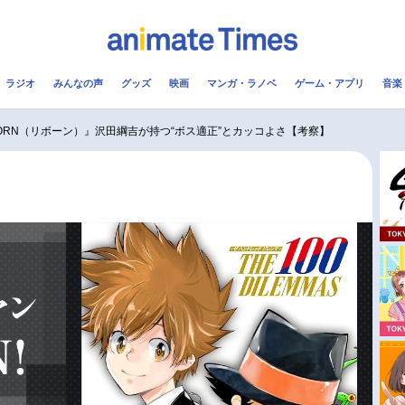
ラジオ
みんなの声
グッズ
映画
マンガ・ラノベ
ゲーム・アプリ
音楽
メ
声優
ラジオ
み
BORN（リボーン）』沢田綱吉が持つ“ボス適正”とカッコよさ【考察】
コスプレ
2.5次元
配信
アニメ映画一覧
今期アニメ曜日別一覧
実写化映画一覧
春アニメ
男性声優/女性声優一覧
夏アニメ
FOLLOW US