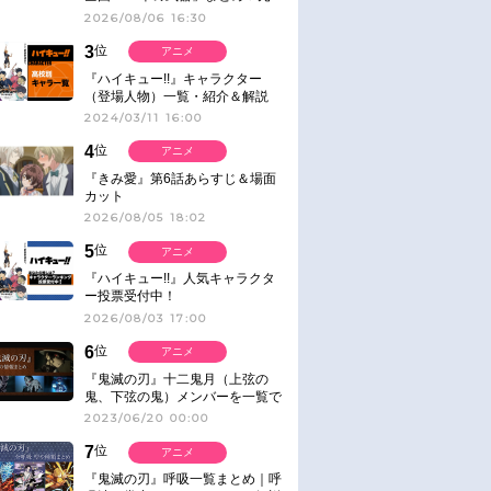
ネタ
2026/08/06 16:30
3
位
アニメ
『ハイキュー!!』キャラクター
（登場人物）一覧・紹介＆解説
2024/03/11 16:00
4
位
アニメ
『きみ愛』第6話あらすじ＆場面
カット
2026/08/05 18:02
5
位
アニメ
『ハイキュー!!』人気キャラクタ
ー投票受付中！
2026/08/03 17:00
6
位
アニメ
『鬼滅の刃』十二鬼月（上弦の
鬼、下弦の鬼）メンバーを一覧で
紹介＆解説（登場鬼の情報まと
2023/06/20 00:00
め）
7
位
アニメ
『鬼滅の刃』呼吸一覧まとめ｜呼