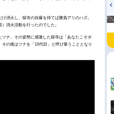
高橋美紀のおんぷの気持ち
TVアニメ『戦隊大失格』
だけ消火し、獄寺の自爆を待てば勝負アリのハズ。
♪ in アニメイトタイムズ
radio 大直会 2nd season
談）消火活動を行ったのでした。
たツナ。その姿勢に感激した獄寺は「あなたこそボ
、その後はツナを「10代目」と呼び慕うこととなり