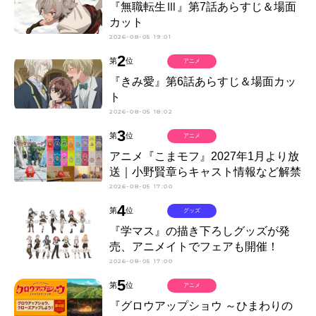
『無職転生Ⅲ』第7話あらすじ＆場面
カット
2026-08-05 19:01
2
第
位
アニメ
『きみ愛』第6話あらすじ＆場面カッ
ト
2026-08-05 18:02
3
第
位
アニメ
アニメ『こまモフ』2027年1月より放
送｜小野賢章らキャスト情報など解禁
2026-08-05 17:00
4
第
位
グッズ
『学マス』の描き下ろしグッズが発
売、アニメイトでフェアも開催！
2026-08-05 17:00
5
第
位
アニメ
『グロウアップショウ ～ひまわりの