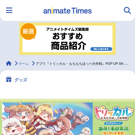
HOME
ランキング
アニメ
声優
ラジオ
みんなの声
グッズ
映画
animateTimes
ゲーム
アプリ『トリッカル・もちもちほっぺ大作戦』POP UP SHOP開催!!
グッズ
マンガ・ラノベ
ゲーム・アプリ
音楽
コスプレ
2.5次元
配信・Vtuber
トレンド
無料マンガ
最新記事一覧
アニメ記事一覧
声優記事一覧