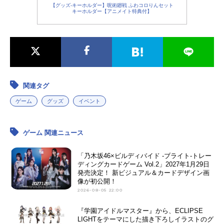
【グッズ-キーホルダー】呪術廻戦 ふわコロりんセット
キーホルダー【アニメイト特典付】
関連タグ
ゲーム
グッズ
イベント
ゲーム 関連ニュース
「乃木坂46×ビルディバイド -ブライト-トレー
ディングカードゲーム Vol.2」2027年1月29日
発売決定！ 新ビジュアル＆カードデザイン画
像が初公開！
2026-08-05 22:00
『学園アイドルマスター』から、ECLIPSE
LIGHTをテーマにした描き下ろしイラストのグ