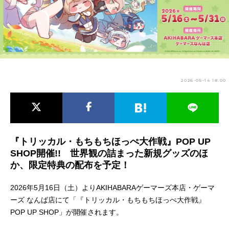
アニメ映画一覧
実写化映画一覧
今期アニメ曜日別一覧
春アニメ
夏アニメ
2026-05-14 18:00
秋アニメ
冬アニメ
男性声優/女性声優一覧
FOLLOW US
『トリッカル・もちもちほっぺ大作戦』POP UP
SHOP開催!! 世界観の詰まった新規グッズのほ
か、限定特典の配布を予定！
2026年5月16日（土）よりAKIHABARAゲーマーズ本店・ゲーマ
ーズ なんば店にて「『トリッカル・もちもちほっぺ大作戦』
POP UP SHOP」が開催されます。