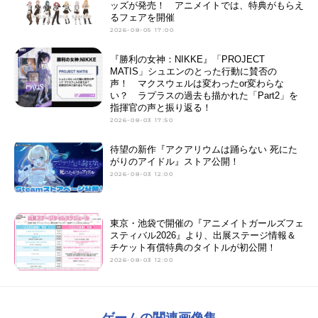
ッズが発売！ アニメイトでは、特典がもらえ
るフェアを開催
2026-08-05 17:00
『勝利の女神：NIKKE』「PROJECT
MATIS」シュエンのとった行動に賛否の
声！ マクスウェルは変わったor変わらな
い？ ラプラスの過去も描かれた「Part2」を
指揮官の声と振り返る！
2026-08-03 17:50
待望の新作『アクアリウムは踊らない 死にた
がりのアイドル』ストア公開！
2026-08-03 12:00
東京・池袋で開催の『アニメイトガールズフェ
スティバル2026』より、出展ステージ情報＆
チケット有償特典のタイトルが初公開！
2026-08-03 12:00
ゲームの関連画像集