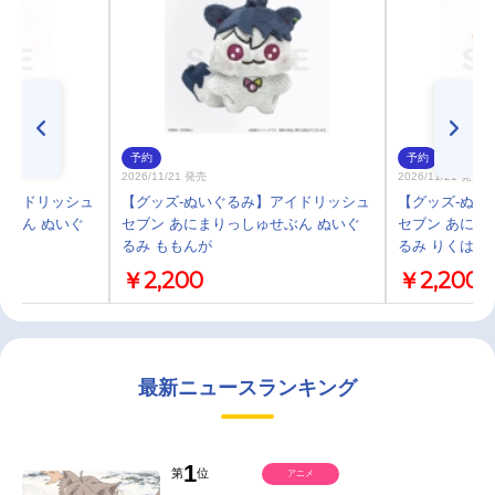
予約
予約
2026/11/21 発売
2026/11/21 発売
アイドリッシュ
【グッズ-ぬいぐるみ】アイドリッシュ
【グッズ-ぬい
せぶん ぬいぐ
セブン あにまりっしゅせぶん ぬいぐ
セブン あにま
るみ ももんが
るみ りくはむ
￥2,200
￥2,200
最新ニュースランキング
1
第
位
アニメ