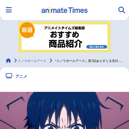
HOME
ランキング
アニメ
声優
ラジオ
みんなの声
グッズ
映画
animateTimes
スノウボールアース
『スノウボールアース』第7話あらすじ＆先行カット
アニメ
マンガ・ラノベ
ゲーム・アプリ
音楽
コスプレ
2.5次元
配信・Vtuber
トレンド
無料マンガ
最新記事一覧
アニメ記事一覧
声優記事一覧