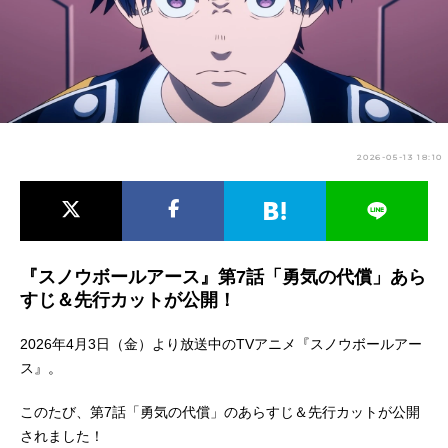
アニメ映画一覧
実写化映画一覧
今期アニメ曜日別一覧
春アニメ
夏アニメ
2026-05-13 18:10
秋アニメ
冬アニメ
男性声優/女性声優一覧
FOLLOW US
『スノウボールアース』第7話「勇気の代償」あら
すじ＆先行カットが公開！
2026年4月3日（金）より放送中のTVアニメ『スノウボールアー
ス』。
このたび、第7話「勇気の代償」のあらすじ＆先行カットが公開
されました！