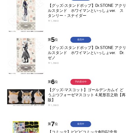
【グッズ-スタンドポップ】Dr.STONE アクリ
ルスタンド ホワイマンといっしょver. ス
タンリー・スナイダー
￥1,980
5
第
位
発売中
【グッズ-スタンドポップ】Dr.STONE アクリ
ルスタンド ホワイマンといっしょver. Dr.
ゼノ
￥1,980
6
第
位
予約受付中
【グッズ-マスコット】ゴールデンカムイ ど
うぶつフォーゼマスコット 4.尾形百之助【再
販】
￥1,980
7
第
位
発売中
【コミック】ビビビコミック創刊記念号