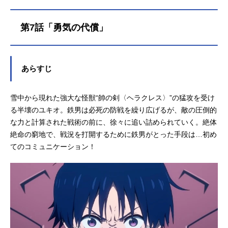
音：田村好泉那由他：河西健吾桜井
多見哉：大野智敬卯月ゆま：奈良平
第7話「勇気の代償」
愛実甲乙一：永瀬アンナ西園寺真
琴：森永千才赤城莉子：河瀬茉希相
模逸石：杉田智和スタッフ原作：辻
次夕日郎「スノウボールアース」
あらすじ
（小学館「月刊！スピリッツ連載）
監督：境宗久副監督：岩田健志シリ
雪中から現れた強大な怪獣“帥の剣〈ヘラクレス〉”の猛攻を受け
ーズ構成：村越繁キャラクターデザ
イン/総作画監督：河野敏弥メカデザ
る半壊のユキオ。鉄男は必死の防戦を繰り広げるが、敵の圧倒的
イン：金世俊 モンスターデザイ
な力と計算された戦術の前に、徐々に追い詰められていく。絶体
ン：柳隆太美術監督：藤野真里 色
絶命の窮地で、戦況を打開するために鉄男がとった手段は…初め
彩設計：野地弘納ＣＧディレクタ
てのコミュニケーション！
ー：本岡宏紀 モーショングラフィ
ック...