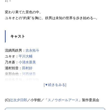
た！
変わり果てた景色の中、
ユキオとの“約束”を胸に、鉄男は未知の世界を歩き始める--。
キャスト
流鏑馬鉄男：
吉永拓斗
ユキオ：
平川大輔
乃木蒼：
小清水亜美
瀧村矧音：
田村好
泉那由他：
河西健吾
桜井多見哉：
大野智敬
卯月ゆま：奈良平愛実
甲乙一：
永瀬アンナ
西園寺真琴：
森永千才
(C)
辻次夕日郎
／小学館／「
スノウボールアース
」製作委員会
赤城莉子：
河瀬茉希
相模逸石：
杉田智和