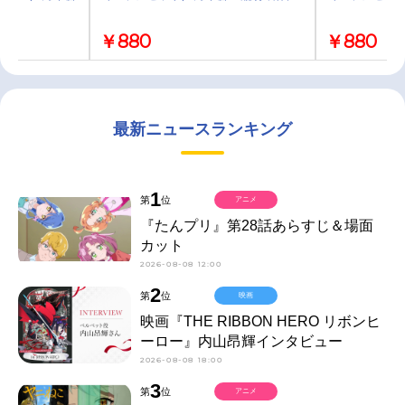
￥880
￥880
最新ニュースランキング
1
第
位
アニメ
『たんプリ』第28話あらすじ＆場面
カット
2026-08-08 12:00
2
第
位
映画
映画『THE RIBBON HERO リボンヒ
ーロー』内山昂輝インタビュー
2026-08-08 18:00
3
第
位
アニメ