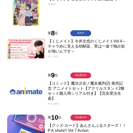
￥935
8
第
位
発売中
【くじメイト】今井文也のくじメイトVol.4～
チャラめに見える幼馴染、実は一途で独占欲
が強いんです～
￥1,100
9
第
位
予約受付中
【コミック】魔法少女ノ魔女裁判(2) 発売記
念 アニメイトセット【アクリルスタンド2種
セット購入用シリアル付き】【完全受注生
産】
￥2,684
10
第
位
予約受付中
【グッズ-カード】あんさんぶるスターズ！！
P.A.shots!! Vol.7 Action