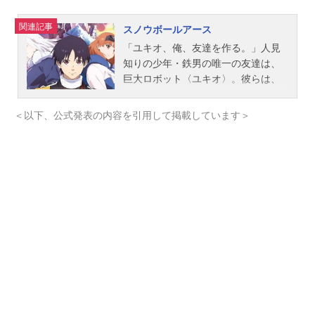
関連記事
スノウボールアース
「ユキオ、俺、友達を作る。」人見
知りの少年・鉄男の唯一の友達は、
巨大ロボット〈ユキオ〉。彼らは、
宇宙から襲来する銀河怪獣を迎え討
つ“救世主”だった。人類の存亡をかけ
＜以下、公式発表の内容を引用して掲載しています＞
た最終決戦を終え、10年……。地球
に帰還した鉄男が目にしたのは雪と
氷に覆われた大地、凍結地球〈スノ
ウボールアース〉だった！変わり果
てた景色の中、ユキオとの“約束”を胸
に、鉄男は未知の世界を歩き始める-
-。作品名スノウボールアース放送形
態TVアニメスケジュール2026年4月3
日（金）～2026年6月26日（金）日
本テレビ系全国30局ネット“FRIDAYA
NIMENIGHT”にて話数全13話キャス
ト流鏑馬鉄男：吉永拓斗ユキオ：平
川大輔乃木蒼：小清水亜美瀧村矧