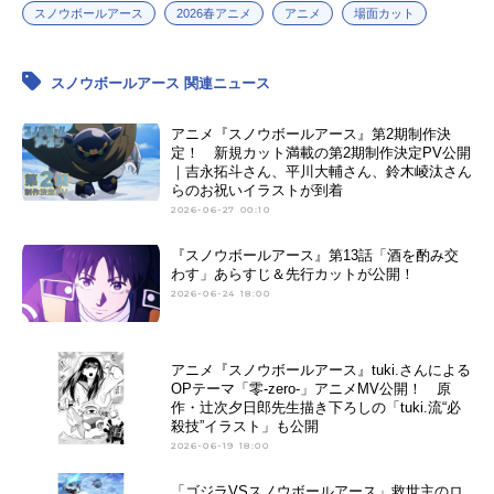
スノウボールアース
2026春アニメ
アニメ
場面カット
スノウボールアース 関連ニュース
アニメ『スノウボールアース』第2期制作決
定！ 新規カット満載の第2期制作決定PV公開
｜吉永拓斗さん、平川大輔さん、鈴木崚汰さん
らのお祝いイラストが到着
2026-06-27 00:10
『スノウボールアース』第13話「酒を酌み交
わす」あらすじ＆先行カットが公開！
2026-06-24 18:00
アニメ『スノウボールアース』tuki.さんによる
OPテーマ「零-zero-」アニメMV公開！ 原
作・辻次夕日郎先生描き下ろしの「tuki.流“必
殺技”イラスト」も公開
2026-06-19 18:00
「ゴジラVSスノウボールアース」救世主のロ