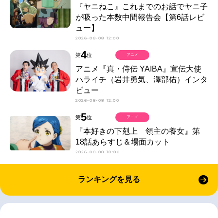
『ヤニねこ』これまでのお話でヤニ子
が吸った本数中間報告会【第6話レビ
ュー】
2026-08-08 12:00
4
第
位
アニメ
アニメ『真・侍伝 YAIBA』宣伝大使
ハライチ（岩井勇気、澤部佑）インタ
ビュー
2026-08-08 12:00
5
第
位
アニメ
『本好きの下剋上 領主の養女』第
18話あらすじ＆場面カット
2026-08-08 18:00
ランキングを見る