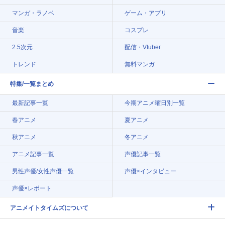
マンガ・ラノベ
ゲーム・アプリ
音楽
コスプレ
2.5次元
配信・Vtuber
トレンド
無料マンガ
特集/一覧まとめ
最新記事一覧
今期アニメ曜日別一覧
春アニメ
夏アニメ
秋アニメ
冬アニメ
アニメ記事一覧
声優記事一覧
男性声優/女性声優一覧
声優×インタビュー
声優×レポート
アニメイトタイムズについて