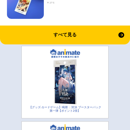
￥275
すべて見る
【グッズ-カードゲーム】鳴潮 ：対決 ブースターパック
第一弾【ポイント2倍】