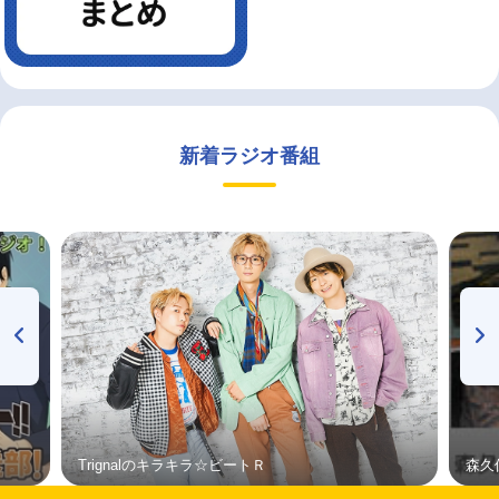
新着ラジオ番組
Trignalのキラキラ☆ビートＲ
森久