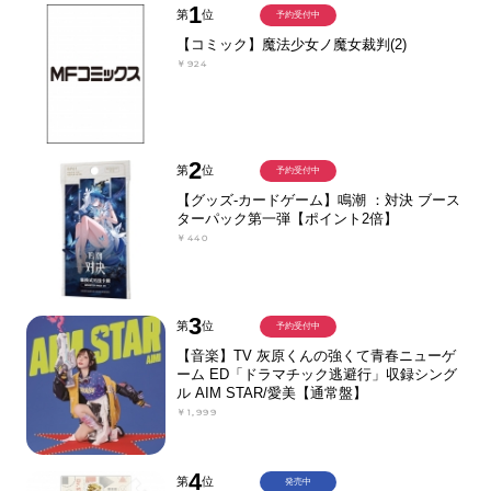
1
第
位
予約受付中
【コミック】魔法少女ノ魔女裁判(2)
￥924
2
第
位
予約受付中
【グッズ-カードゲーム】鳴潮 ：対決 ブース
ターパック第一弾【ポイント2倍】
￥440
3
第
位
予約受付中
【音楽】TV 灰原くんの強くて青春ニューゲ
ーム ED「ドラマチック逃避行」収録シング
ル AIM STAR/愛美【通常盤】
￥1,999
4
第
位
発売中