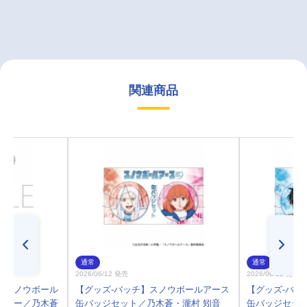
関連商品
通常
通常
2026/06/12 発売
2026/06/12 発売
】スノウボール
【グッズ-バッチ】スノウボールアース
【グッズ-バッ
ルダー／乃木蒼
缶バッジセット／乃木蒼・瀧村 矧音
缶バッジセッ