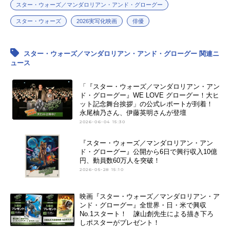
スター・ウォーズ／マンダロリアン・アンド・グローグー
スター・ウォーズ
2026実写化映画
俳優
スター・ウォーズ／マンダロリアン・アンド・グローグー 関連ニ
ュース
「『スター・ウォーズ／マンダロリアン・アン
ド・グローグー』WE LOVE グローグー！大ヒ
ット記念舞台挨拶」の公式レポートが到着！
永尾柚乃さん、伊藤英明さんが登壇
2026-06-04 15:30
『スター・ウォーズ／マンダロリアン・アン
ド・グローグー』公開から6日で興行収入10億
円、動員数60万人を突破！
2026-05-28 15:10
映画『スター・ウォーズ／マンダロリアン・ア
ンド・グローグー』全世界・日・米で興収
No.1スタート！ 諫山創先生による描き下ろ
しポスターがプレゼント！