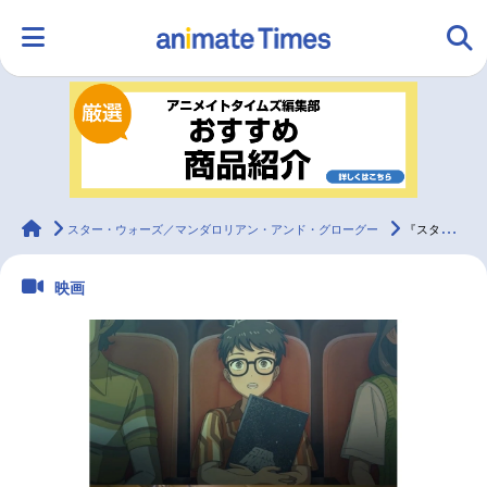
HOME
ランキング
アニメ
声優
ラジオ
みんなの声
グッズ
映画
animateTimes
スター・ウォーズ／マンダロリアン・アンド・グローグー
『スター・ウォーズ／マンダロリアン・アンド・グローグー』伊藤英明インタビュー映像が公開
映画
マンガ・ラノベ
ゲーム・アプリ
音楽
コスプレ
2.5次元
配信・Vtuber
トレンド
無料マンガ
最新記事一覧
アニメ記事一覧
声優記事一覧