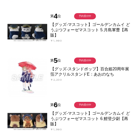
4
第
位
予約受付中
【グッズ-マスコット】ゴールデンカムイ ど
うぶつフォーゼマスコット 5.月島軍曹【再
販】
￥1,980
5
第
位
予約受付中
【グッズ-スタンドポップ】百合姫20周年展
箔アクリルスタンドE：あおのなち
￥2,200
6
第
位
予約受付中
【グッズ-マスコット】ゴールデンカムイ ど
うぶつフォーゼマスコット 6.鯉登少尉【再
販】
￥1,980