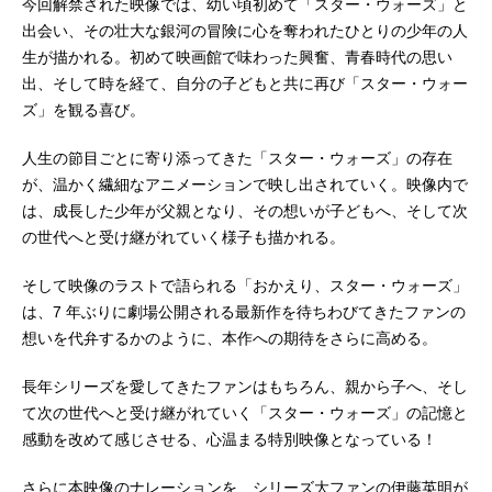
今回解禁された映像では、幼い頃初めて「スター・ウォーズ」と
出会い、その壮大な銀河の冒険に心を奪われたひとりの少年の人
生が描かれる。初めて映画館で味わった興奮、青春時代の思い
出、そして時を経て、自分の子どもと共に再び「スター・ウォー
ズ」を観る喜び。
人生の節目ごとに寄り添ってきた「スター・ウォーズ」の存在
が、温かく繊細なアニメーションで映し出されていく。映像内で
は、成長した少年が父親となり、その想いが子どもへ、そして次
の世代へと受け継がれていく様子も描かれる。
そして映像のラストで語られる「おかえり、スター・ウォーズ」
は、7 年ぶりに劇場公開される最新作を待ちわびてきたファンの
想いを代弁するかのように、本作への期待をさらに高める。
長年シリーズを愛してきたファンはもちろん、親から子へ、そし
て次の世代へと受け継がれていく「スター・ウォーズ」の記憶と
感動を改めて感じさせる、心温まる特別映像となっている！
さらに本映像のナレーションを、シリーズ大ファンの伊藤英明が