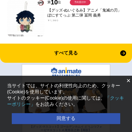
10
第
位
予約受付中
【グッズ-ぬいぐるみ】アニメ「鬼滅の刃」
ぽにすてっぷ 第二弾 冨岡 義勇
￥1,980
すべて見る
×
当サイトでは、サイトの利便性向上のため、クッキー
(Cookie)を使用しています。
サイトのクッキー(Cookie)の使用に関しては、
「クッキ
ーポリシー」
をお読みください。
同意する
【グッズ-マスコット】ゴールデンカムイ どうぶつフォ
ーゼマスコット 4.尾形百之助【再販】