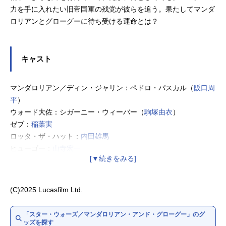
力を手に入れたい旧帝国軍の残党が彼らを追う。果たしてマンダ
ロリアンとグローグーに待ち受ける運命とは？
キャスト
マンダロリアン／ディン・ジャリン：ペドロ・パスカル（
阪口周
平
）
ウォード大佐：シガーニー・ウィーバー（
駒塚由衣
）
ゼブ：
稲葉実
ロッタ・ザ・ハット：
内田雄馬
ヒューゴー：
山寺宏一
ゼブ：
稲葉実
ハット・シスター：
上田燿司
ハット・ブラザー：
乃村健次
(C)2025 Lucasfilm Ltd.
アンゼラ人：梅田貴公美
「スター・ウォーズ／マンダロリアン・アンド・グローグー」のグ
ッズを探す