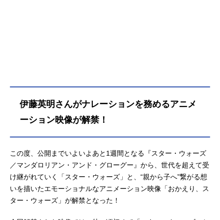
ーを引き渡したマンダロリアンだっ
たが、この子に不思議な縁を感じた
彼は、依頼に背いてグローグーを奪
還。長く果てしない旅の中で、2人は
次第に親子のような絆を育んでい
く。だが、何としてでもグローグー
の力を手に入れたい旧帝国軍の残党
が彼らを追う。果たしてマンダロリ
アンとグローグーに待ち受ける運命
伊藤英明さんがナレーションを務めるアニメ
とは？作品名スター・ウォーズ／マ
ンダロリアン・アンド・グローグー
ーション映像が解禁！
放送形態実写映画シリーズスター・
ウォーズスケジュール2026年5月22
日（金）キャストマンダロリアン／
この度、公開までいよいよあと1週間となる『スター・ウォーズ
ディン・ジャリン：ペドロ・パスカ
／マンダロリアン・アンド・グローグー』から、世代を超えて受
ル（阪口周平）ウォード大佐：シガ
け継がれていく「スター・ウォーズ」と、“親から子へ”繋がる想
ーニー・ウィーバー（駒塚由衣）ゼ
いを描いたエモーショナルなアニメーション映像「おかえり、ス
ブ：稲葉実ロッタ・ザ・ハット：内
ター・ウォーズ」が解禁となった！
田雄馬ヒューゴー：山寺宏一ゼブ：
稲葉実ハット・シスター：上...