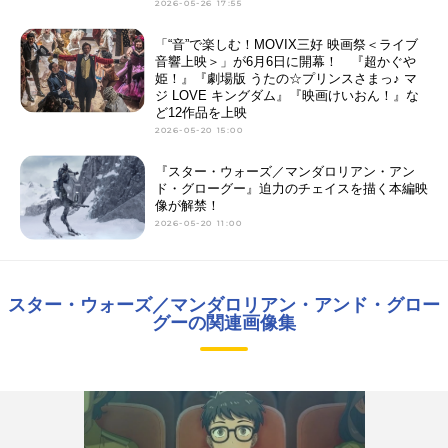
2026-05-26 17:55
「“音”で楽しむ！MOVIX三好 映画祭＜ライブ
音響上映＞」が6月6日に開幕！ 『超かぐや
姫！』『劇場版 うたの☆プリンスさまっ♪ マ
ジ LOVE キングダム』『映画けいおん！』な
ど12作品を上映
2026-05-20 15:00
『スター・ウォーズ／マンダロリアン・アン
ド・グローグー』迫力のチェイスを描く本編映
像が解禁！
2026-05-20 11:00
スター・ウォーズ／マンダロリアン・アンド・グロー
グーの関連画像集