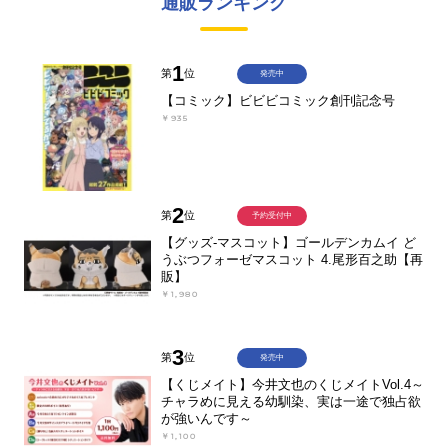
通販ランキング
1
第
位
発売中
【コミック】ビビビコミック創刊記念号
￥935
2
第
位
予約受付中
【グッズ-マスコット】ゴールデンカムイ ど
うぶつフォーゼマスコット 4.尾形百之助【再
販】
￥1,980
3
第
位
発売中
【くじメイト】今井文也のくじメイトVol.4～
チャラめに見える幼馴染、実は一途で独占欲
が強いんです～
￥1,100