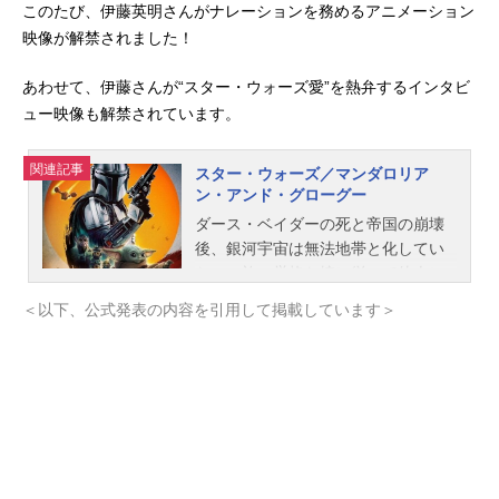
このたび、伊藤英明さんがナレーションを務めるアニメーション
映像が解禁されました！
あわせて、伊藤さんが“スター・ウォーズ愛”を熱弁するインタビ
ュー映像も解禁されています。
関連記事
スター・ウォーズ／マンダロリア
ン・アンド・グローグー
ダース・ベイダーの死と帝国の崩壊
後、銀河宇宙は無法地帯と化してい
た。一族の厳格な掟に従って他人に
素顔を見せず、どんな仕事でも完璧
＜以下、公式発表の内容を引用して掲載しています＞
に遂行する冷酷無比な孤高の賞金稼
ぎ“マンダロリアン”は、ある日一件の
仕事を請け負う。それは強大なフォ
ースの力を秘め、世界を変える存在
とも言われる“ザ・チャイルド”ことグ
ローグーを生きたまま依頼人のもと
に届けるというものだった。多額の
報酬と引き換えに、一度はグローグ