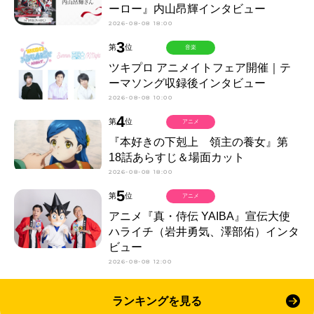
ーロー』内山昂輝インタビュー
2026-08-08 18:00
3
第
位
音楽
ツキプロ アニメイトフェア開催｜テ
ーマソング収録後インタビュー
2026-08-08 10:00
4
第
位
アニメ
『本好きの下剋上 領主の養女』第
18話あらすじ＆場面カット
2026-08-08 18:00
5
第
位
アニメ
アニメ『真・侍伝 YAIBA』宣伝大使
ハライチ（岩井勇気、澤部佑）インタ
ビュー
2026-08-08 12:00
ランキングを見る