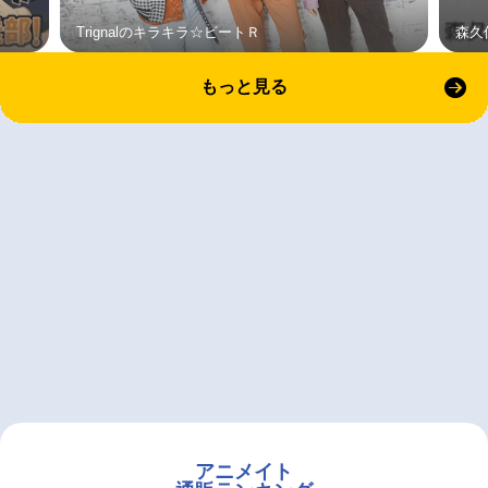
Trignalのキラキラ☆ビートＲ
森久
もっと見る
アニメイト