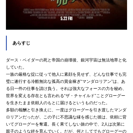
あらすじ
ダース・ベイダーの死と帝国の崩壊後、銀河宇宙は無法地帯と化
していた。
一族の厳格な掟に従って他人に素顔を見せず、どんな仕事でも完
璧に遂行する冷酷無比な孤高の賞金稼ぎ“マンダロリアン”は、あ
る日一件の仕事を請け負う。それは強大なフォースの力を秘め、
世界を変える存在とも言われる“ザ・チャイルド”ことグローグー
を生きたまま依頼人のもとに届けるというものだった。
多額の報酬と引き換えに、一度はグローグーを引き渡したマンダ
ロリアンだったが、この子に不思議な縁を感じた彼は、依頼に背
いてグローグーを奪還。長く果てしない旅の中で、2人は次第に
親子のような絆を育んでいく。だが、何としてでもグローグーの