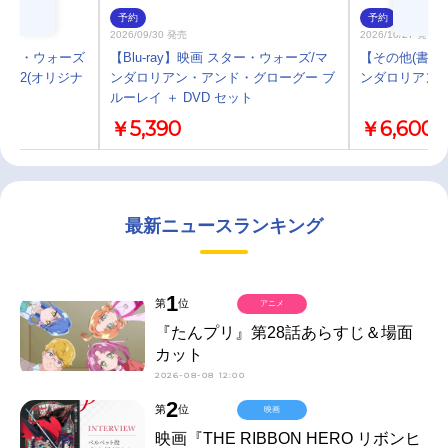
予約
予約
2026/09/30 発売
2026/10/27 発売
ター・ウォーズ
【Blu-ray】映画 スター・ウォーズ/マ
【その他(書籍
on 2(オリジナ
ンダロリアン・アンド・グローグー ブ
ンダロリアン
ルーレイ ＋ DVD セット
￥5,390
￥6,600
最新ニュースランキング
1
第
位
アニメ
『たんプリ』第28話あらすじ＆場面
カット
2026-08-08 12:00
2
第
位
映画
映画『THE RIBBON HERO リボンヒ