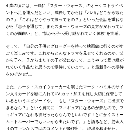
4 歳の頃には、一緒に「スター・ウォーズ」のオーケストライベ
ントへ足を運んだといい、成長してからは「パパはどこから観た
の？」「これはどうやって撮ってるの？」といった会話を重ねな
がら「息子を通じて、またスター・ウォーズの見方が変わってい
くのが面白い」と、“親から子へ受け継がれていく体験”を実感。
そして、「自分の子供とグローグーを持って映画館に行くのがす
ごく楽しみです。これからどんなドラマを見せてくれるのか。父
から子へ、子からまたその子が父になって、こうやって受け継が
れていく作品だと思うので期待しています。」と最新作への期待
をのぞかせた。
また、ルーク・スカイウォーカーを演じたマーク・ハミルのサイ
ン入りカードを額に入れてUV カット加工を施し大切に保管して
いるというエピソードや、「もし『スター・ウォーズ』に出演で
きるなら？」という質問に「フィギュアになるのが夢なので、フ
ィギュアになれる役だったらなんでもいいです！とにかくストー
ム・トルーパーでもいいから出たいです。」と語るなど、筋金入
りのファンならではのコメントが飛び出し、現場を和ませた。