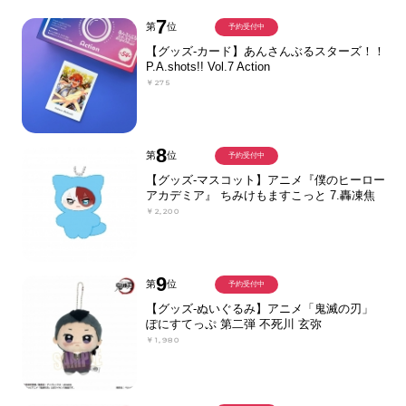
7
第
位
予約受付中
【グッズ-カード】あんさんぶるスターズ！！
P.A.shots!! Vol.7 Action
￥275
8
第
位
予約受付中
【グッズ-マスコット】アニメ『僕のヒーロー
アカデミア』 ちみけもますこっと 7.轟凍焦
￥2,200
9
第
位
予約受付中
【グッズ-ぬいぐるみ】アニメ「鬼滅の刃」
ぽにすてっぷ 第二弾 不死川 玄弥
￥1,980