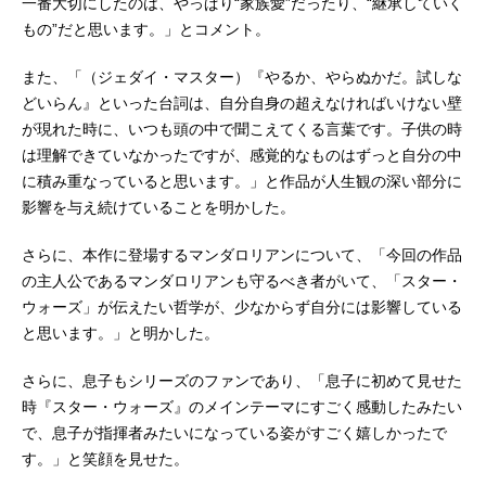
一番大切にしたのは、やっぱり“家族愛”だったり、“継承していく
もの”だと思います。」とコメント。
また、「（ジェダイ・マスター）『やるか、やらぬかだ。試しな
どいらん』といった台詞は、自分自身の超えなければいけない壁
が現れた時に、いつも頭の中で聞こえてくる言葉です。子供の時
は理解できていなかったですが、感覚的なものはずっと自分の中
に積み重なっていると思います。」と作品が人生観の深い部分に
影響を与え続けていることを明かした。
さらに、本作に登場するマンダロリアンについて、「今回の作品
の主人公であるマンダロリアンも守るべき者がいて、「スター・
ウォーズ」が伝えたい哲学が、少なからず自分には影響している
と思います。」と明かした。
さらに、息子もシリーズのファンであり、「息子に初めて見せた
時『スター・ウォーズ』のメインテーマにすごく感動したみたい
で、息子が指揮者みたいになっている姿がすごく嬉しかったで
す。」と笑顔を見せた。