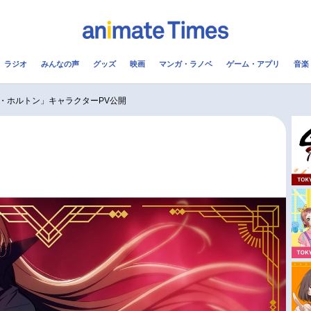
ラジオ
みんなの声
グッズ
映画
マンガ・ラノベ
ゲーム・アプリ
音楽
メ
声優
ラジオ
み
・ホルトン」キャラクターPV公開
コスプレ
2.5次元
配信
アニメ映画一覧
今期アニメ曜日別一覧
実写化映画一覧
春アニメ
男性声優/女性声優一覧
夏アニメ
FOLLOW US