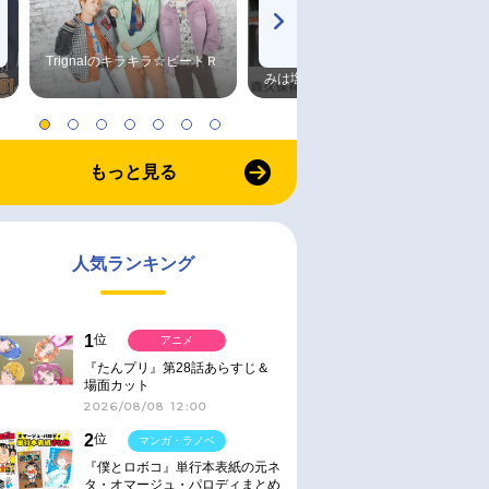
Trignalのキラキラ☆ビートＲ
森久保祥太郎×浪川大輔 つま
みは塩だけ
もっと見る
人気ランキング
1
位
アニメ
『たんプリ』第28話あらすじ＆
場面カット
2026/08/08 12:00
2
位
マンガ・ラノベ
『僕とロボコ』単行本表紙の元ネ
タ・オマージュ・パロディまとめ