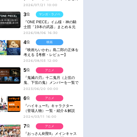
2026/07/21 10:00
3
位
マンガ・ラノベ
『ONE PIECE』イム様・神の騎
士団「19本の武器」まとめ＆元
ネタ
2026/08/06 16:30
4
位
映画
『映画ちいかわ』島二郎の正体を
考える【考察・レビュー】
2026/08/03 12:00
5
位
アニメ
『鬼滅の刃』十二鬼月（上弦の
鬼、下弦の鬼）メンバーを一覧で
紹介＆解説（登場鬼の情報まと
2023/06/20 00:00
め）
6
位
アニメ
『ハイキュー!!』キャラクター
（登場人物）一覧・紹介＆解説
2024/03/11 16:00
7
位
アニメ
『おっさん剣聖II』メインキャス