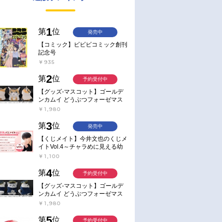
1
第
位
発売中
【コミック】ビビビコミック創刊
記念号
￥935
2
第
位
予約受付中
【グッズ-マスコット】ゴールデ
ンカムイ どうぶつフォーゼマス
コット 4.尾形百之助【再販】
￥1,980
3
第
位
発売中
【くじメイト】今井文也のくじメ
イトVol.4～チャラめに見える幼
馴染、実は一途で独占欲が強いん
￥1,100
です～
4
第
位
予約受付中
【グッズ-マスコット】ゴールデ
ンカムイ どうぶつフォーゼマス
コット 5.月島軍曹【再販】
￥1,980
5
第
位
予約受付中