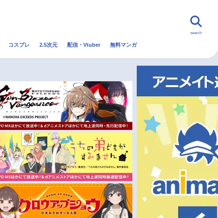
search
コスプレ
2.5次元
配信・Vtuber
無料マンガ
んなの声
グッズ
映画
・Vtuber
トレンド
無料マンガ
秋アニメ
冬アニメ