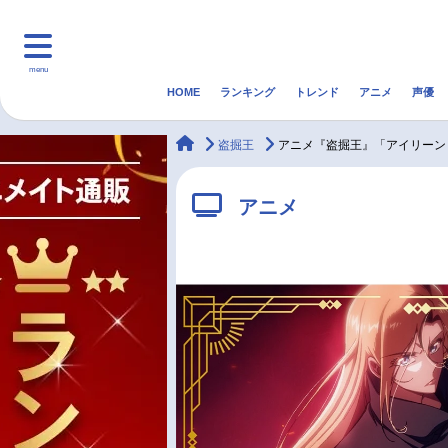
menu
HOME
ランキング
トレンド
アニメ
声優
HOME
ランキング
アニ
animateTimes
盗掘王
アニメ『盗掘王』「アイリーン
マンガ・ラノベ
ゲーム・アプリ
音楽
アニメ
最新記事一覧
アニメ記事一覧
声優記事一覧