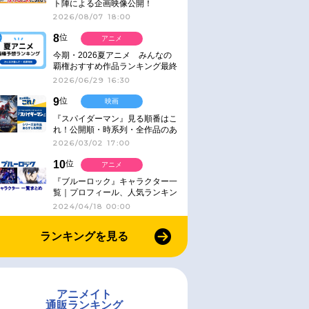
ト陣による企画映像公開！
2026/08/07 18:00
8
位
アニメ
今期・2026夏アニメ みんなの
覇権おすすめ作品ランキング最終
結果発表！
2026/06/29 16:30
9
位
映画
『スパイダーマン』見る順番はこ
れ！公開順・時系列・全作品のあ
らすじをまとめました
2026/03/02 17:00
10
位
アニメ
『ブルーロック』キャラクター一
覧｜プロフィール、人気ランキン
グ、キャラソン、診断など気にな
2024/04/18 00:00
る情報まとめ
ランキングを見る
アニメイト
通販ランキング