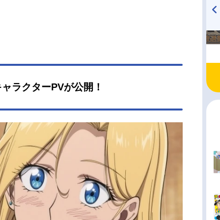
TVアニメ『戦隊大失格』
ハイキュー!! 烏野高校放送部!
radio 大直会 2nd season
ャラクターPVが公開！