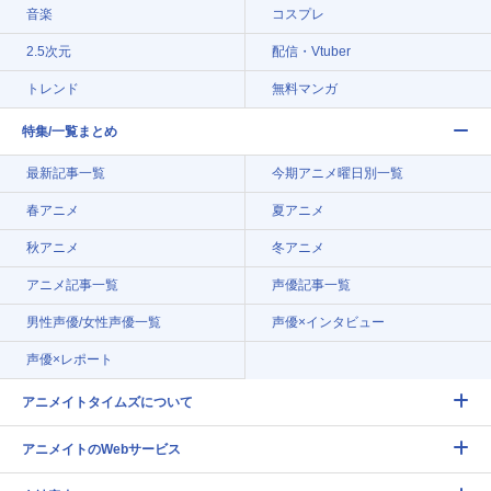
音楽
コスプレ
2.5次元
配信・Vtuber
トレンド
無料マンガ
特集/一覧まとめ
最新記事一覧
今期アニメ曜日別一覧
春アニメ
夏アニメ
秋アニメ
冬アニメ
アニメ記事一覧
声優記事一覧
男性声優/女性声優一覧
声優×インタビュー
声優×レポート
アニメイトタイムズについて
アニメイトのWebサービス