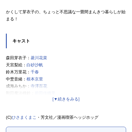
かくして芽衣子の、ちょっと不思議な一畳間まんきつ暮らしが始
まる！
キャスト
森田芽衣子：
菱川花菜
天宮梨絵：
白砂沙帆
鈴木万里花：
千春
中埜音緒：
根本京里
成海みちか：
寺澤百花
剛田魔法桃鈴：
前田佳織里
ガオ：
斎藤千和
ベルナ：木花藍
森田水織：
村上奈津実
(C)
ひさまくまこ
・芳文社／漫画喫茶ヘッジホッグ