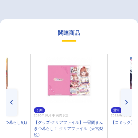
関連商品
予約
通常
2026年10月 中 発売予定
2022/09/27 発売
つ暮らし!(1)
【グッズ-クリアファイル】一畳間まん
【コミック】一
きつ暮らし！ クリアファイル（天宮梨
絵）