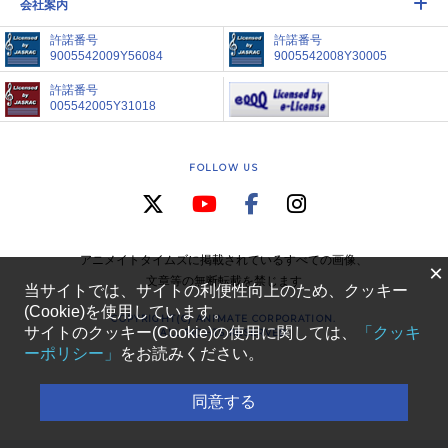
会社案内
許諾番号
許諾番号
9005542009Y56084
9005542008Y30005
許諾番号
005542005Y31018
FOLLOW US
アニメイトタイムズに掲載されているすべての画像、
×
文章等の無断転載を禁じます
当サイトでは、サイトの利便性向上のため、クッキー
(Cookie)を使用しています。
COPYRIGHT(C) ANIMATE CORPORATION.
サイトのクッキー(Cookie)の使用に関しては、
「クッキ
ALL RIGHTS RESERVED
ーポリシー」
をお読みください。
同意する