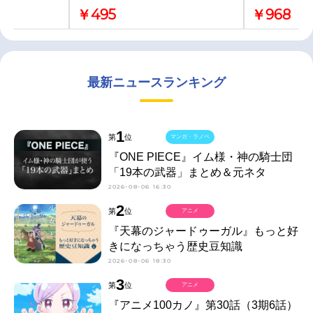
￥495
￥968
最新ニュースランキング
1
第
位
マンガ・ラノベ
『ONE PIECE』イム様・神の騎士団
「19本の武器」まとめ＆元ネタ
2026-08-06 16:30
2
第
位
アニメ
『天幕のジャードゥーガル』もっと好
きになっちゃう歴史豆知識
2026-08-06 18:30
3
第
位
アニメ
『アニメ100カノ』第30話（3期6話）