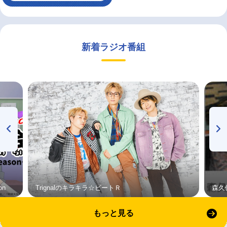
新着ラジオ番組
on
Trignalのキラキラ☆ビートＲ
森久
もっと見る