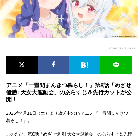
アニメ映画一覧
実写化映画一覧
今期アニメ曜日別一覧
春アニメ
夏アニメ
2026-05-27 18:00
秋アニメ
冬アニメ
男性声優/女性声優一覧
FOLLOW US
アニメ『一畳間まんきつ暮らし！』第8話「めざせ
優勝! 天女大運動会」のあらすじ＆先行カットが公
開！
2026年4月11日（土）より放送中のTVアニメ『一畳間まんきつ
暮らし！』。
このたび、第8話「めざせ優勝! 天女大運動会」のあらすじ＆先行