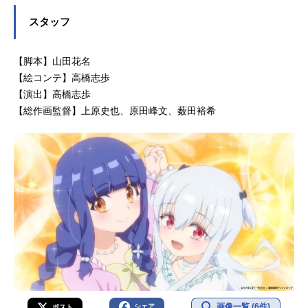
スタッフ
【脚本】山田花名
【絵コンテ】高橋志歩
【演出】高橋志歩
【総作画監督】上原史也、原田峰文、薮田裕希
画像一覧 (6件)
シェア
ポスト