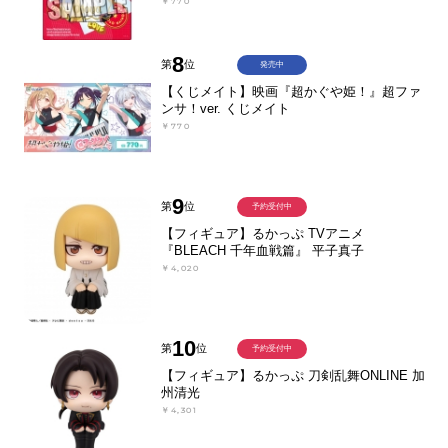
￥770
8
第
位
発売中
【くじメイト】映画『超かぐや姫！』超ファ
ンサ！ver. くじメイト
￥770
9
第
位
予約受付中
【フィギュア】るかっぷ TVアニメ
『BLEACH 千年血戦篇』 平子真子
￥4,020
10
第
位
予約受付中
【フィギュア】るかっぷ 刀剣乱舞ONLINE 加
州清光
￥4,301