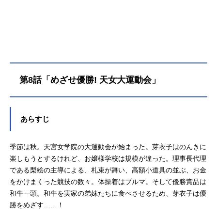
日系ほか話数全11話キャスト森田芽
衣子：菱川花菜天宮梨絵：白砂沙帆
鈴木万里花：千春中埜音緒：根本京
里成海みちか：寺澤百花剛田魔法桃
鈴：前田佳織里ガオ：斎藤千和ベル
ナ：木花藍森田水織：村上奈津実ス
タッフ原作：ひさまくまこ まんが
第8話「めざせ優勝! 天女大運動会」
タイムきらら「一畳間まんきつ暮ら
し！」連載中監督：渡部穏寛シリー
ズ構成：髙橋龍也脚本：髙橋龍也
山田花名キャラクターデザイン：上
あらすじ
原史也総作画監督：上原史也 原田
峰文 薮田裕希 崎口さおり衣装デ
季節は秋。天宮女学院の大運動会が始まった。芽衣子はのんきに
ザイン：上原史也 大谷道子美術設
定：田中志乃美術監督：中里陽美
楽しもうとするけれど、お嬢様学校は規模が違った。理事長代理
細田舞華色彩設計：梅崎ひろこ2Dワ
である梨絵の主導による、札束が舞い、高額小道具の並ぶ、お金
ークス：ゆめ太カンパニー撮影監
をかけまくった競技の数々。体操着はブルマ。そして優勝賞品は
督：木村...
和牛一頭。和牛を実家の弟妹たちに食べさせるため、芽衣子は優
勝をめざす……！