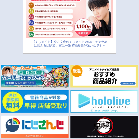
【くじメイト】今井文也のくじメイトVol.4～チャラめ
に見える幼馴染、実は一途で独占欲が強いんです～