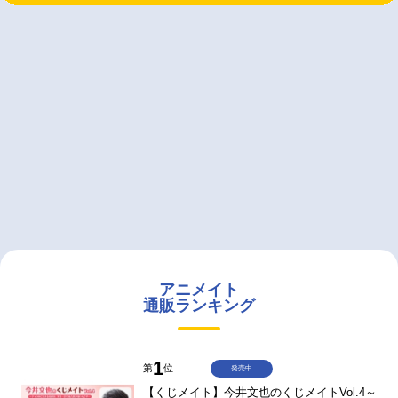
アニメイト
通販ランキング
1
第
位
発売中
【くじメイト】今井文也のくじメイトVol.4～