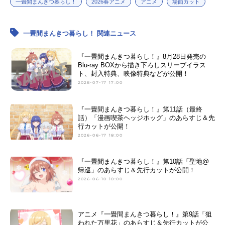
一畳間まんきつ暮らし！
2026春アニメ
アニメ
場面カット
一畳間まんきつ暮らし！ 関連ニュース
『一畳間まんきつ暮らし！』8月28日発売の
Blu-ray BOXから描き下ろしスリーブイラス
ト、封入特典、映像特典などが公開！
2026-07-17 17:00
『一畳間まんきつ暮らし！』第11話（最終
話）「漫画喫茶ヘッジホッグ」のあらすじ＆先
行カットが公開！
2026-06-17 18:00
『一畳間まんきつ暮らし！』第10話「聖地@
帰巡」のあらすじ＆先行カットが公開！
2026-06-10 18:00
アニメ『一畳間まんきつ暮らし！』第9話「狙
われた万里花」のあらすじ＆先行カットが公