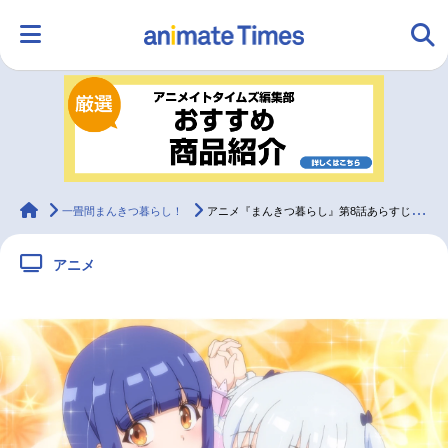
HOME
ランキング
アニメ
声優
ラジオ
みんなの声
グッズ
映画
animateTimes
一畳間まんきつ暮らし！
アニメ『まんきつ暮らし』第8話あらすじ＆先行カット
アニメ
マンガ・ラノベ
ゲーム・アプリ
音楽
コスプレ
2.5次元
配信・Vtuber
トレンド
無料マンガ
最新記事一覧
アニメ記事一覧
声優記事一覧