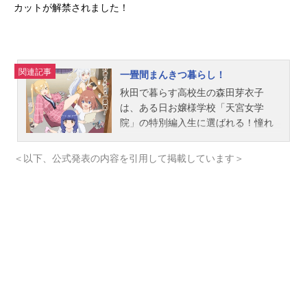
カットが解禁されました！
関連記事
一畳間まんきつ暮らし！
秋田で暮らす高校生の森田芽衣子
は、ある日お嬢様学校「天宮女学
院」の特別編入生に選ばれる！憧れ
の東京での学生生活に期待と不安を
感じつつも上京した芽衣子――。そ
＜以下、公式発表の内容を引用して掲載しています＞
んな芽衣子を待っていたのは、なん
と漫画喫茶「ヘッジホッグ」だっ
た！学生寮を兼ねる漫画喫茶で個性
豊かな寮生たちと奉仕活動として働
くことに！？かくして芽衣子の、ち
ょっと不思議な一畳間まんきつ暮ら
しが始まる！作品名一畳間まんきつ
暮らし！放送形態TVアニメスケジュ
ール2026年4月11日（土）〜2026年
6月20日（土）ABCテレビ・テレビ朝