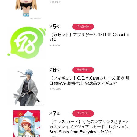
￥3,927
5
第
位
予約受付中
【カセット】アプリゲーム 18TRIP Cassette
#14
￥8,800
6
第
位
予約受付中
【フィギュア】G.E.M.Caratシリーズ 銀魂 坂
田銀時Ver.攘夷志士 完成品フィギュア
￥7,480
7
第
位
予約受付中
【グッズ-カード】うたの☆プリンスさまっ♪
カスタマイズビジュアルカードコレクション
Best Shots from Everyday Life Ver.