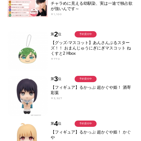
チャラめに見える幼馴染、実は一途で独占欲
が強いんです～
￥1,100
2
第
位
予約受付中
【グッズ-マスコット】あんさんぶるスター
ズ！！ おまんじゅうにぎにぎマスコット ね
くすと2 Hbox
￥770
3
第
位
予約受付中
【フィギュア】るかっぷ 超かぐや姫！ 酒寄
彩葉
￥3,927
4
第
位
予約受付中
【フィギュア】るかっぷ 超かぐや姫！ かぐ
や