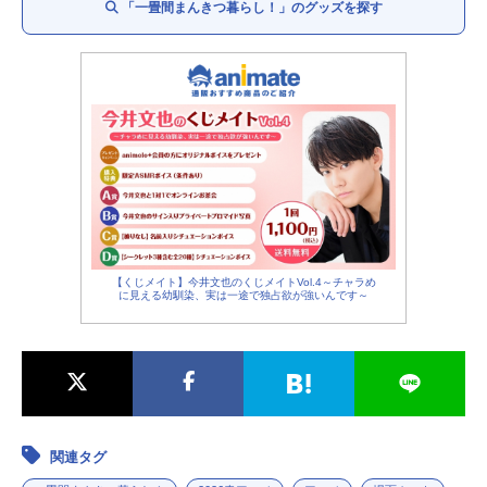
「一畳間まんきつ暮らし！」のグッズを探す
【くじメイト】今井文也のくじメイトVol.4～チャラめ
に見える幼馴染、実は一途で独占欲が強いんです～
関連タグ