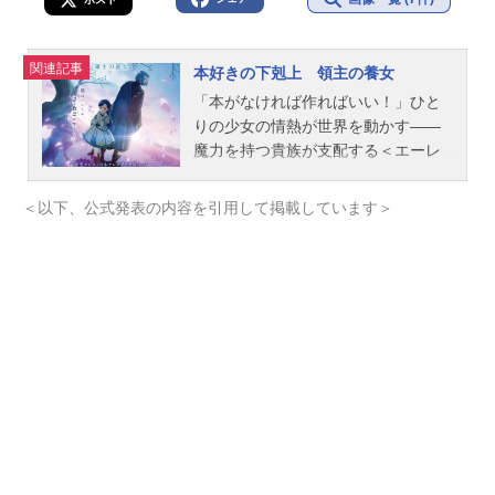
関連記事
本好きの下剋上 領主の養女
「本がなければ作ればいい！」ひと
りの少女の情熱が世界を動かす――
魔力を持つ貴族が支配する＜エーレ
ンフェスト＞書物なき世界で本作り
に奮闘するマインだったが、その身
＜以下、公式発表の内容を引用して掲載しています＞
に秘めた強大な魔力が陰謀を招く。
下町の家族や仲間を守るため、彼女
は領主の養女・ローゼマインとして
生きる道を選ぶ。大切な家族と別
れ、自分の名前さえ捨てて――常識
の通じない貴族社会で、本への情熱
と家族への想いを胸に、ローゼマイ
ンの闘いが始まる！作品名本好きの
下剋上 領主の養女放送形態TVアニ
メシリーズ本好きの下剋上司書にな
るためには手段を選んでいられませ
んスケジュール2026年4月4日（土）