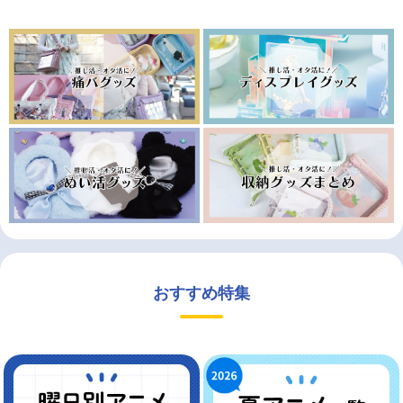
おすすめ特集