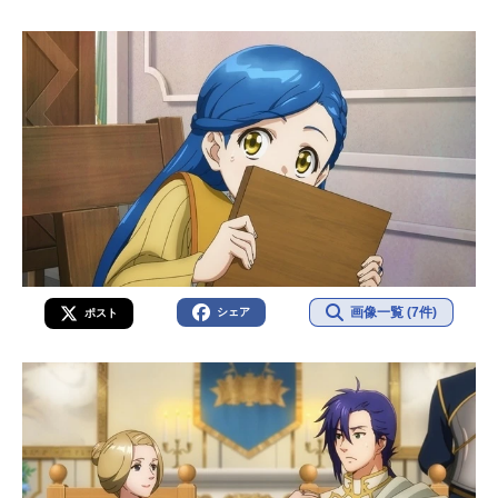
画像一覧 (7件)
シェア
ポスト