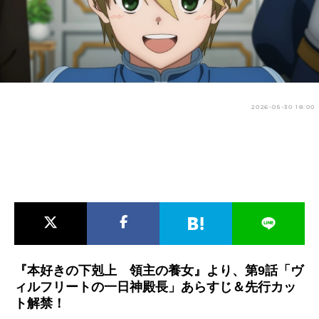
アニメ映画一覧
実写化映画一覧
今期アニメ曜日別一覧
春アニメ
夏アニメ
2026-05-30 18:00
秋アニメ
冬アニメ
男性声優/女性声優一覧
FOLLOW US
『本好きの下剋上 領主の養女』より、第9話「ヴ
ィルフリートの一日神殿長」あらすじ＆先行カッ
ト解禁！