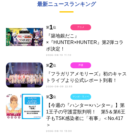
最新ニュースランキング
1
第
位
アニメ
『築地銀だこ』
×『HUNTER×HUNTER』第2弾コラ
ボ決定！
2026-08-10 11:10
2
第
位
声優
『フラガリアメモリーズ』初のキャス
トライブより公式レポート到着！
2026-08-09 22:55
3
第
位
マンガ・ラノベ
【今週の『ハンター×ハンター』】第
1王子の守護霊獣判明！ 第5＆第6王
子もTSK感染者に「有事」＜No.417
＞
2026-08-10 13:30