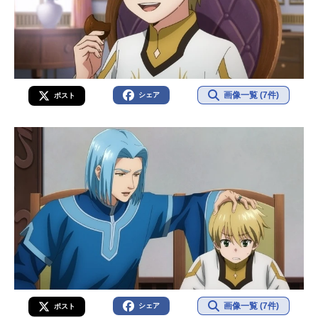
画像一覧 (7件)
シェア
ポスト
画像一覧 (7件)
シェア
ポスト