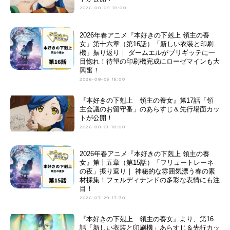
2026-08-08 18:00
2026年春アニメ『本好きの下剋上 領主の養
女』第十六章（第16話）「新しい衣装と印刷
機」振り返り｜ ダームエルがブリギッテに一
目惚れ！待望の印刷機完成にローゼマインも大
興奮！
2026-08-05 15:00
『本好きの下剋上 領主の養女』第17話「領
主会議のお留守番」のあらすじ＆先行場面カッ
トが公開！
2026-08-01 18:00
2026年春アニメ『本好きの下剋上 領主の養
女』第十五章（第15話）「フリュートレーネ
の夜」振り返り｜ 神秘的な雰囲気漂う春の素
材採集！フェルディナンドの多彩な表情にも注
目！
2026-07-29 17:30
『本好きの下剋上 領主の養女』より、第16
話「新しい衣装と印刷機」あらすじ＆先行カッ