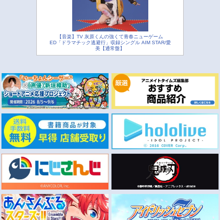
【音楽】TV 灰原くんの強くて青春ニューゲーム
ED「ドラマチック逃避行」収録シングル AIM STAR/愛
美【通常盤】