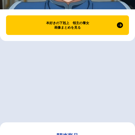
本好きの下剋上 領主の養女
画像まとめを見る