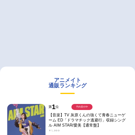
アニメイト
通販ランキング
1
第
位
予約受付中
【音楽】TV 灰原くんの強くて青春ニューゲ
ーム ED「ドラマチック逃避行」収録シング
ル AIM STAR/愛美【通常盤】
￥1,999