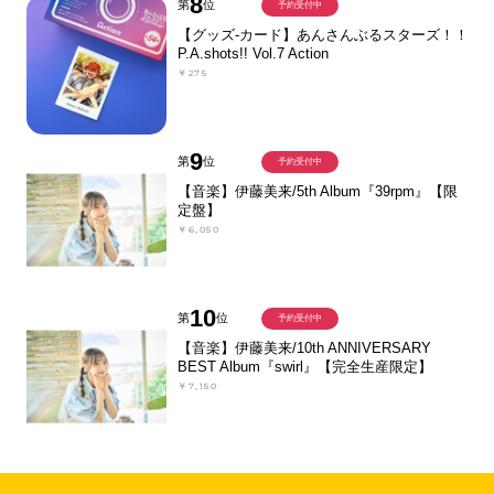
8
第
位
予約受付中
【グッズ-カード】あんさんぶるスターズ！！
P.A.shots!! Vol.7 Action
￥275
9
第
位
予約受付中
【音楽】伊藤美来/5th Album『39rpm』【限
定盤】
￥6,050
10
第
位
予約受付中
【音楽】伊藤美来/10th ANNIVERSARY
BEST Album『swirl』【完全生産限定】
￥7,150