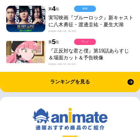
4
第
位
映画
実写映画『ブルーロック』新キャスト
に八木勇征・渡邊圭祐・夏生大湖
2026-08-10 15:00
5
第
位
アニメ
『正反対な君と僕』第19話あらすじ
＆場面カット＆予告映像
2026-08-10 12:00
ランキングを見る