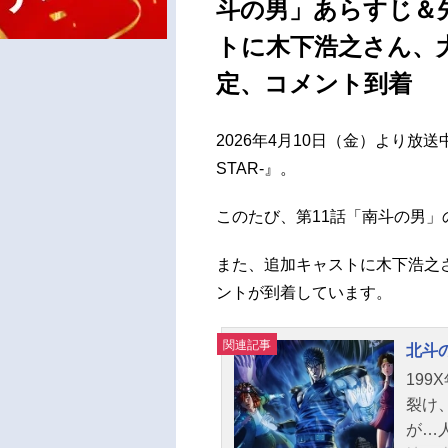
斗の男」あらすじ＆
トに木下浩之さん、
定、コメント到着
2026年4月10日（金）より放送中の
STAR-』。
このたび、第11話「南斗の男
また、追加キャストに木下浩之
ントが到着しています。
関連記事
北斗の拳
19
裂け
が…