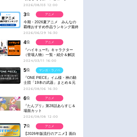
2026/08/03 12:00
3
位
アニメ
今期・2026夏アニメ みんなの
覇権おすすめ作品ランキング最終
結果発表！
2026/06/29 16:30
4
位
アニメ
『ハイキュー!!』キャラクター
（登場人物）一覧・紹介＆解説
2024/03/11 16:00
5
位
マンガ・ラノベ
『ONE PIECE』イム様・神の騎
士団「19本の武器」まとめ＆元
ネタ
2026/08/06 16:30
6
位
アニメ
『たんプリ』第28話あらすじ＆
場面カット
2026/08/08 12:00
7
位
アニメ
【2026年版流行のアニメ】面白