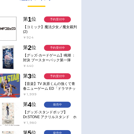
1
第
位
予約受付中
【コミック】魔法少女ノ魔女裁判
(2)
￥924
2
第
位
予約受付中
【グッズ-カードゲーム】鳴潮 ：
対決 ブースターパック第一弾
【ポイント2倍】
￥440
3
第
位
予約受付中
【音楽】TV 灰原くんの強くて青
春ニューゲーム ED「ドラマチッ
ク逃避行」収録シングル AIM
￥1,999
STAR/愛美【通常盤】
4
第
位
発売中
【グッズ-スタンドポップ】
Dr.STONE アクリルスタンド ホ
ワイマンといっしょver. スタン
￥1,980
リー・スナイダー
5
第
位
発売中