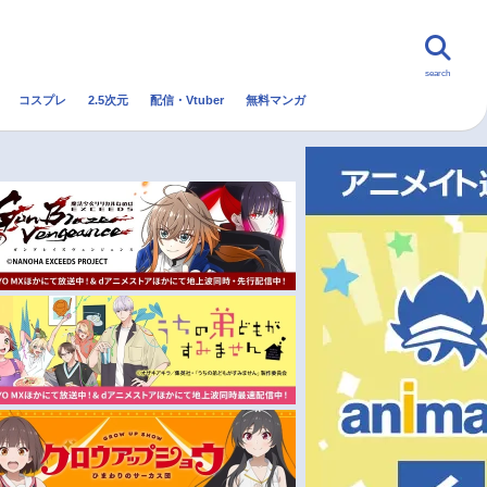
search
コスプレ
2.5次元
配信・Vtuber
無料マンガ
んなの声
グッズ
映画
・Vtuber
トレンド
無料マンガ
秋アニメ
冬アニメ