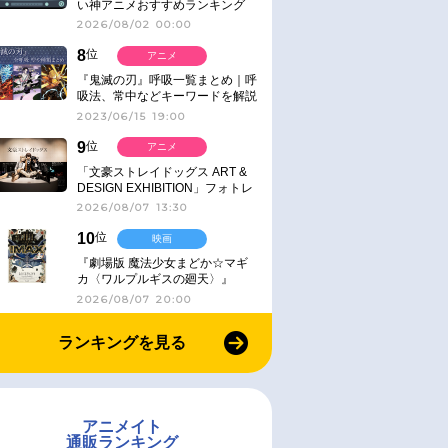
い神アニメおすすめランキング
【名作・話題作】｜ジャンル別人
2026/08/02 00:00
気作品をピックアップ
8
位
アニメ
『鬼滅の刃』呼吸一覧まとめ｜呼
吸法、常中などキーワードを解説
2023/06/15 19:00
9
位
アニメ
「文豪ストレイドッグス ART &
DESIGN EXHIBITION」フォトレ
ポート
2026/08/07 13:30
10
位
映画
『劇場版 魔法少女まどか☆マギ
カ〈ワルプルギスの廻天〉』
IMAX同時公開決定
2026/08/07 20:00
ランキングを見る
アニメイト
通販ランキング