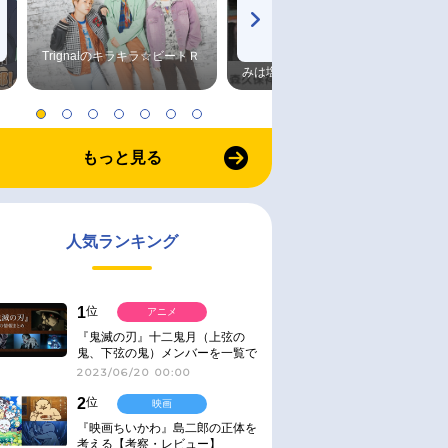
Trignalのキラキラ☆ビートＲ
森久保祥太郎×浪川大輔 つま
みは塩だけ
もっと見る
人気ランキング
1
位
アニメ
『鬼滅の刃』十二鬼月（上弦の
鬼、下弦の鬼）メンバーを一覧で
紹介＆解説（登場鬼の情報まと
2023/06/20 00:00
め）
2
位
映画
『映画ちいかわ』島二郎の正体を
考える【考察・レビュー】