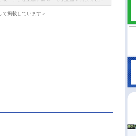
上で、人々は希望を繋ぎ、水や食料を求め必死に
ようとしていた。しかしその願いは、暴力によっ
して掲載しています＞
みにじられる。この世界は、力だけがすべてを支
、弱き者は蹂躙されるのみ。そんな絶望の淵に、
の男が現れる。彼は胸に7つの傷を持つ、伝説の暗
“北斗神拳”の伝承者・ケンシロウ。婚約者のユリア
った宿敵・シンを追い、荒野をさすらう彼は、虐
れし者たちの叫びに応え、希望の光をともしてゆ
彼の前に立ちはだかるのは、世紀末の乱世を生き
、野心と欲望を剥き出しにした強者たち。略奪と
が渦巻く世紀末、ケンシロウは人々の祈りさえ届
狂った世界をその拳で切り拓く！作品名北斗の拳-
TOFTHENORTHSTAR-放送形態TVアニメシリーズ
拳スケジュール【第1クール】2026年4月10日
～2026年6月26日（金）TOKYOMX・BS11にて
2クール】2027年話数全14話キャストケンシロ
武内駿輔バット：山下大輝リン：M・A・Oシン：
浩二ユリア：早見沙織レイ：中村悠一マミヤ：青