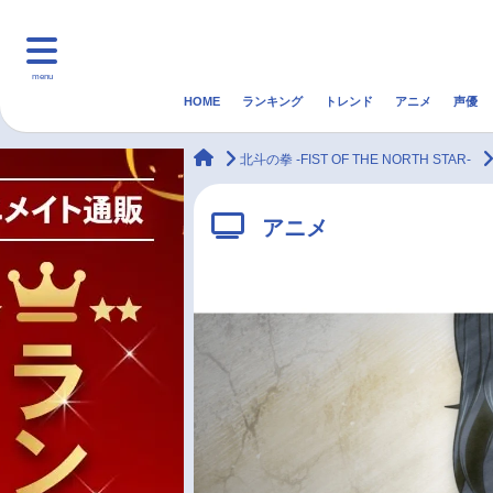
menu
HOME
ランキング
トレンド
アニメ
声優
HOME
ランキング
アニ
animateTimes
北斗の拳 -FIST OF THE NORTH STAR-
マンガ・ラノベ
ゲーム・アプリ
音楽
アニメ
最新記事一覧
アニメ記事一覧
声優記事一覧