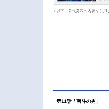
地の
生き
＜以下、公式発表の内容を引用
て踏
配し
一人
殺拳
を奪
げら
く。
延び
殺戮
かぬ
FIS
北斗の
（金）
【第
ウ：
第11話「南斗の男」
遊佐