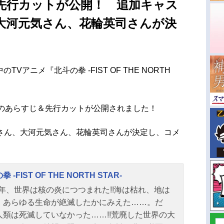
先行カットが公開！ 追加キャス
大河元気さん、花輪英司さんが決
TVアニメ『北斗の拳 -FIST OF THE NORTH
」のあらすじ＆先行カットが公開されました！
さん、大河元気さん、花輪英司さんが決定し、コメ
 -FIST OF THE NORTH STAR-
9X年、世界は核の炎につつまれた!!海は枯れ、地は
、あらゆる生命が絶滅したかにみえた……。だ
人類は死滅していなかった……!!荒廃した世界の大