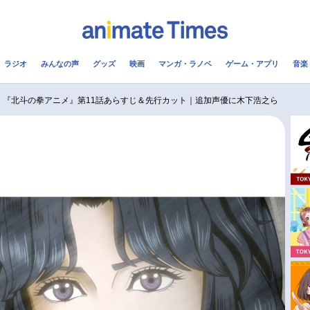
ラジオ
みんなの声
グッズ
映画
マンガ・ラノベ
ゲーム・アプリ
音楽
メ
声優
ラジオ
み
『北斗の拳アニメ』第11話あらすじ＆先行カット｜追加声優に木下浩之ら
コスプレ
2.5次元
配信
アニメ映画一覧
今期アニメ曜日別一覧
実写化映画一覧
春アニメ
男性声優/女性声優一覧
夏アニメ
FOLLOW US