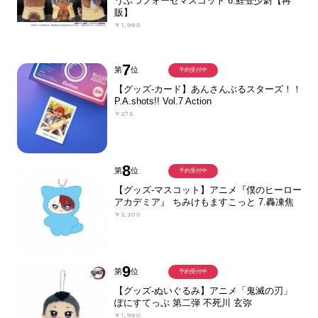
うぶつフォーゼマスコット 6.鯉登少尉【再
販】
￥1,980
7
第
位
予約受付中
【グッズ-カード】あんさんぶるスターズ！！
P.A.shots!! Vol.7 Action
￥275
8
第
位
予約受付中
【グッズ-マスコット】アニメ『僕のヒーロー
アカデミア』 ちみけもますこっと 7.轟凍焦
￥2,200
9
第
位
予約受付中
【グッズ-ぬいぐるみ】アニメ「鬼滅の刃」
ぽにすてっぷ 第二弾 不死川 玄弥
￥1,980