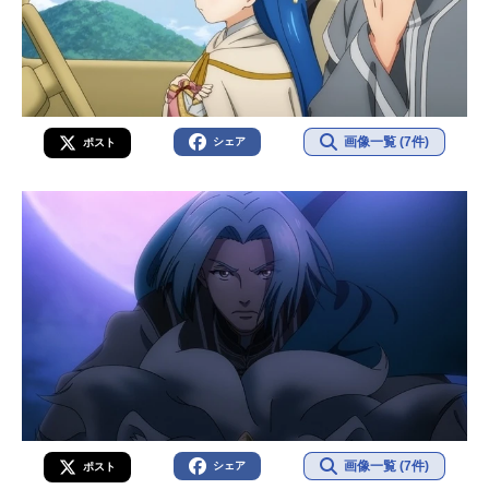
画像一覧 (7件)
シェア
ポスト
画像一覧 (7件)
シェア
ポスト