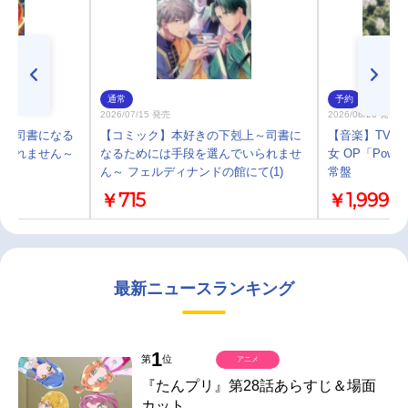
通常
予約
2026/07/15 発売
2026/08/26 発売
上～司書になる
【コミック】本好きの下剋上～司書に
【音楽】TV 
いられません～
なるためには手段を選んでいられませ
女 OP「Power
ん～ フェルディナンドの館にて(1)
常盤
￥715
￥1,999
最新ニュースランキング
1
第
位
アニメ
『たんプリ』第28話あらすじ＆場面
カット