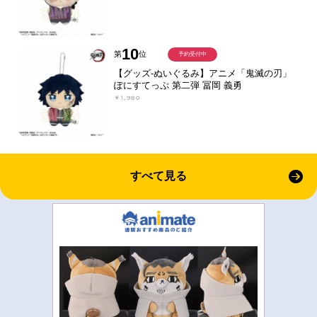
10
第
位
予約受付中
【グッズ-ぬいぐるみ】アニメ「鬼滅の刃」
ぽにすてっぷ 第二弾 冨岡 義勇
￥1,980
すべて見る