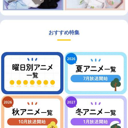
おすすめ特集