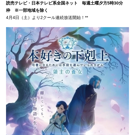
読売テレビ・日本テレビ系全国ネット 毎週土曜夕方5時30分
枠 ※一部地域を除く
4月4日（土）より2クール連続放送開始！**