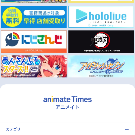
アニメイト
カテゴリ