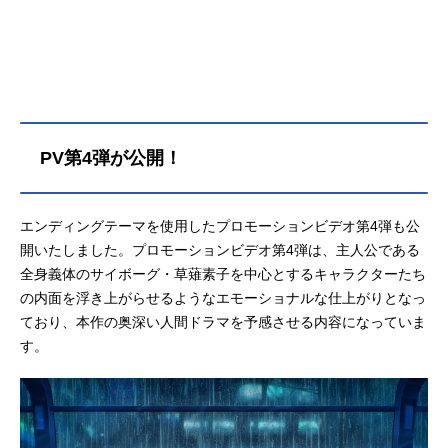
を始める。国家間の謀略が渦巻く電
脳犯罪に対峙していくなか、ある事
件の捜査線上に正体不明のハッカ
ー“人形使い”の存在が浮かび上がる。
草薙を待ち受ける運命とは――そし
て、人形使いの目的とは。新時代の
サイバーパンクアクション、始動―
PV第4弾が公開！
―!!作品名攻殻機動隊THEGHOSTINT
HESHELL放送形態TVアニメシリーズ
攻殻機動隊スケジュール2026年7月7
エンディングテーマを使用したプロモーションビデオ第4弾も公
日（火）～カンテレ・フジテレビ系
全国ネット“火アニバル!!”枠にてキャ
開いたしました。プロモーションビデオ第4弾は、主人公である
スト草薙素子：坂本真綾荒巻大輔：
全身義体のサイボーグ・草薙素子を中心とするキャラクターたち
山路和弘バトー：安元洋貴トグサ：
の内面を浮き上がらせるようなエモーショナルな仕上がりとなっ
中村悠一イシカワ：後藤光祐サイト
ており、本作の奥深い人間ドラマを予感させる内容になっていま
ー：奈良徹ボーマ：宮内敦士オペレ
す。
ーター：大井麻利衣フチコマ：金田
朋子マレス大佐：大塚明夫殿田大
佐：緒方賢一阪華精機社長：江原正
士アンナプーナ：久川綾ユニプー
マ：...