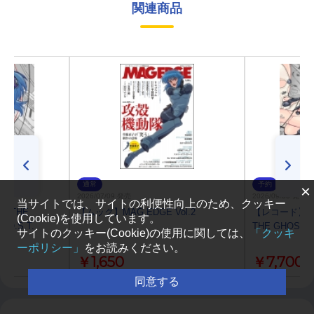
関連商品
通常
予約
×
2026/07/09 発売
2026/09/30 発売
当サイトでは、サイトの利便性向上のため、クッキー
 THE
【ムック】MAG EDGE Vol.2
【レコード】T
(Cookie)を使用しています。
』O.S.T.
THE GHOST I
サイトのクッキー(Cookie)の使用に関しては、
「クッキ
ーポリシー」
をお読みください。
￥1,650
￥7,700
同意する