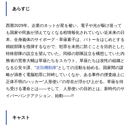
あらすじ
西暦2029年。企業のネットが星を被い、電子や光が駆け巡って
も国家や民族が消えてなくなる程情報化されていない近未来の日
本。全身義体のサイボーグ・草薙素子は、バトーをはじめとする
精鋭部隊を指揮するなかで、犯罪を未然に防ぐことを目的とした
特殊部隊の設立を望んでいた。同様の部隊設立を構想していた内
務省の荒巻大輔は草薙たちをスカウト。草薙たちは攻性の組織と
なる公安９課、“
攻殻機動隊
”としての活動を始める。国家間の謀
略が渦巻く電脳犯罪に対峙していくなか、ある事件の捜査線上に
正体不明のハッカー“人形使い”の存在が浮かび上がる。草薙を待
ち受ける運命とは――そして、人形使いの目的とは。新時代のサ
イバーパンクアクション、始動――!!
キャスト