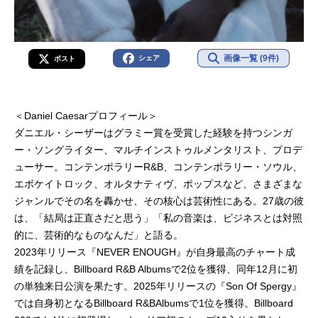
画像一覧 (9件)
シェア
ポスト
＜Daniel Caesarプロフィール＞
ダニエル・シーザーはグラミー賞を受賞した経験を持つシンガ
ー・ソングライター、マルチインストゥルメンタリスト、プロデ
ューサー。コンテンポラリーR&B、コンテンポラリー・ソウル、
エボケイトロック、オルタナティヴ、ポップスなど、さまざまな
ジャンルでその名を轟かせ、その核心は芸術性にある。27歳の彼
は、「結局は正直さだと思う」「私の音楽は、ビジネスとは対照
的に、芸術的なものなんだ」と語る。
2023年リリース『NEVER ENOUGH』が自身最高のチャート成
績を記録し、Billboard R&B Albumsで2位を獲得、同年12月に初
の単独来日公演を果たす。2025年リリースの『Son Of Spergy』
では自身初となるBillboard R&BAlbumsで1位を獲得。Billboard