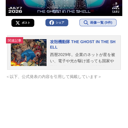
画像一覧 (9件)
シェア
ポスト
関連記事
攻殻機動隊 THE GHOST IN THE SH
ELL
西暦2029年。企業のネットが星を被
い、電子や光が駆け巡っても国家や
民族が消えてなくなる程情報化され
ていない近未来の日本。全身義体の
＜以下、公式発表の内容を引用して掲載しています＞
サイボーグ・草薙素子は、バトーを
はじめとする精鋭部隊を指揮するな
かで、犯罪を未然に防ぐことを目的
とした特殊部隊の設立を望んでい
た。同様の部隊設立を構想していた
内務省の荒巻大輔は草薙たちをスカ
ウト。草薙たちは攻性の組織となる
公安９課、“攻殻機動隊”としての活動