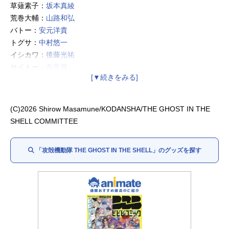
草薙素子：
坂本真綾
荒巻大輔：
山路和弘
バトー：
安元洋貴
トグサ：
中村悠一
イシカワ：
後藤光祐
サイトー：
奈良徹
ボーマ：
宮内敦士
オペレーター：
大井麻利衣
フチコマ：
金田朋子
(C)2026 Shirow Masamune/KODANSHA/THE GHOST IN THE
マレス大佐：
大塚明夫
SHELL COMMITTEE
殿田大佐：
緒方賢一
阪華精機社長：
江原正士
「攻殻機動隊 THE GHOST IN THE SHELL」のグッズを探す
アンナプーナ：
久川綾
ユニプーマ：熊谷ニーナ