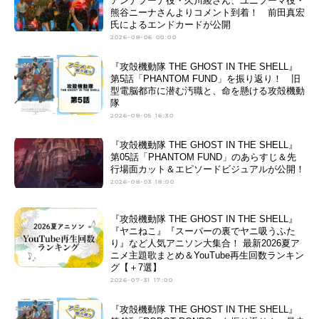
アンナプーナ役・久川綾さん、ユニプーマ役・
熊谷ニーナさんよりコメント到着！ 前田真宏
氏によるエンドカードが公開
2026-08-06 00:00
『攻殻機動隊 THE GHOST IN THE SHELL』
第5話「PHANTOM FUND」を振り返り！ 旧
型電脳都市に潜む汚職と、命を懸ける攻殻機動
隊
2026-08-05 16:30
『攻殻機動隊 THE GHOST IN THE SHELL』
第05話「PHANTOM FUND」のあらすじ＆先
行場面カット＆エピソードビジュアルが公開！
2026-08-03 18:00
『攻殻機動隊 THE GHOST IN THE SHELL』
『ヤニねこ』『スーパーの裏でヤニ吸うふた
り』など人気アニソン大集合！ 最新2026夏ア
ニメ主題歌まとめ＆YouTube再生回数ランキン
グ【＋7選】
2026-07-31 17:00
『攻殻機動隊 THE GHOST IN THE SHELL』