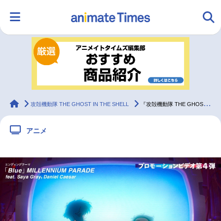
HOME
ランキング
アニメ
声優
ラジオ
みんなの声
グッズ
映画
animateTimes
攻殻機動隊 THE GHOST IN THE SHELL
『攻殻機動隊 THE GHOST IN THE SHELL』PV第4弾公開
アニメ
マンガ・ラノベ
ゲーム・アプリ
音楽
コスプレ
2.5次元
配信・Vtuber
トレンド
無料マンガ
最新記事一覧
アニメ記事一覧
声優記事一覧