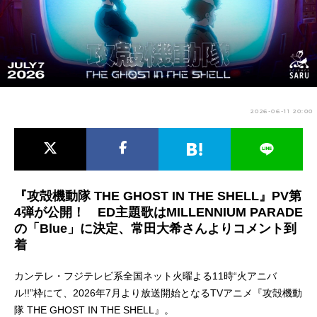
アニメ映画一覧
実写化映画一覧
今期アニメ曜日別一覧
春アニメ
夏アニメ
2026-06-11 20:00
秋アニメ
冬アニメ
男性声優/女性声優一覧
FOLLOW US
『攻殻機動隊 THE GHOST IN THE SHELL』PV第
4弾が公開！ ED主題歌はMILLENNIUM PARADE
の「Blue」に決定、常田大希さんよりコメント到
着
カンテレ・フジテレビ系全国ネット火曜よる11時“火アニバ
ル!!”枠にて、2026年7月より放送開始となるTVアニメ『攻殻機動
隊 THE GHOST IN THE SHELL』。