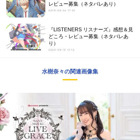
レビュー募集（ネタバレあり）
2019-09-24 17:31
『LISTENERS リスナーズ』感想＆見
どころ・レビュー募集（ネタバレあ
り）
2020-03-13 12:12
水樹奈々の関連画像集