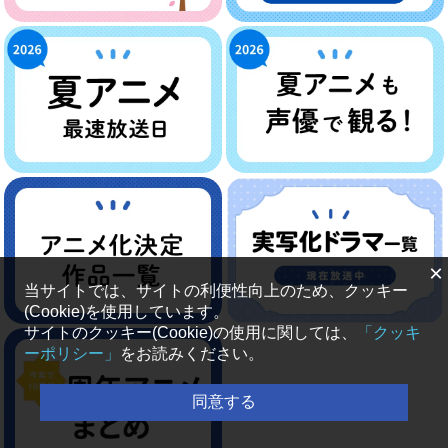
×
当サイトでは、サイトの利便性向上のため、クッキー
(Cookie)を使用しています。
サイトのクッキー(Cookie)の使用に関しては、
「クッキ
ーポリシー」
をお読みください。
同意する