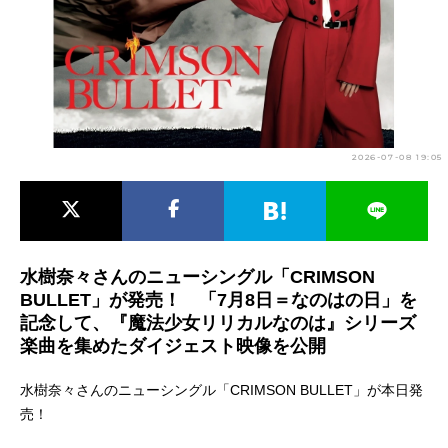
アニメ映画一覧
実写化映画一覧
今期アニメ曜日別一覧
春アニメ
夏アニメ
2026-07-08 19:05
秋アニメ
冬アニメ
男性声優/女性声優一覧
FOLLOW US
水樹奈々さんのニューシングル「CRIMSON
BULLET」が発売！ 「7月8日＝なのはの日」を
記念して、『魔法少女リリカルなのは』シリーズ
楽曲を集めたダイジェスト映像を公開
水樹奈々さんのニューシングル「CRIMSON BULLET」が本日発
売！