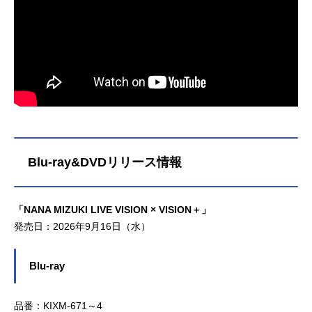
Blu-ray&DVDリリース情報
「NANA MIZUKI LIVE VISION × VISION＋」
発売日：2026年9月16日（水）
Blu-ray
品番：KIXM-671～4