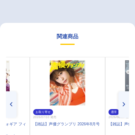
関連商品
お取り寄せ
通常
2026/07/10 発売
2026/08/07 発売
シンフォギア フィ
【雑誌】声優グランプリ 2026年8月号
【雑誌】声優グ