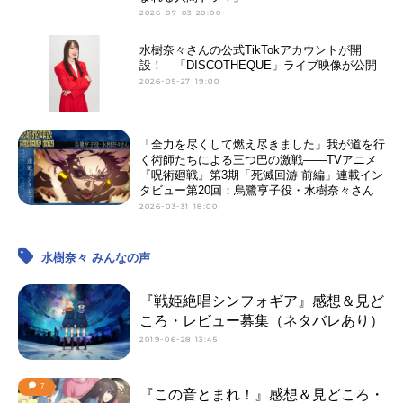
2026-07-03 20:00
水樹奈々さんの公式TikTokアカウントが開
設！ 「DISCOTHEQUE」ライブ映像が公開
2026-05-27 19:00
「全力を尽くして燃え尽きました」我が道を行
く術師たちによる三つ巴の激戦――TVアニメ
『呪術廻戦』第3期「死滅回游 前編」連載イン
タビュー第20回：烏鷺亨子役・水樹奈々さん
2026-03-31 18:00
水樹奈々 みんなの声
『戦姫絶唱シンフォギア』感想＆見ど
ころ・レビュー募集（ネタバレあり）
2019-06-28 13:45
7
『この音とまれ！』感想＆見どころ・