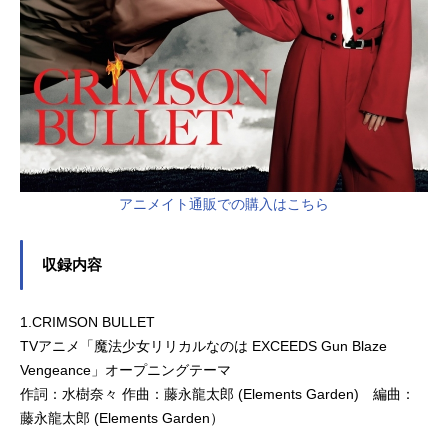
アニメイト通販での購入はこちら
収録内容
1.CRIMSON BULLET
TVアニメ「魔法少女リリカルなのは EXCEEDS Gun Blaze
Vengeance」オープニングテーマ
作詞：水樹奈々 作曲：藤永龍太郎 (Elements Garden) 編曲：
藤永龍太郎 (Elements Garden）