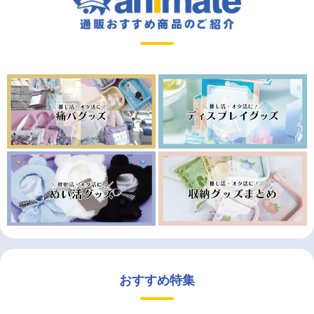
おすすめ特集