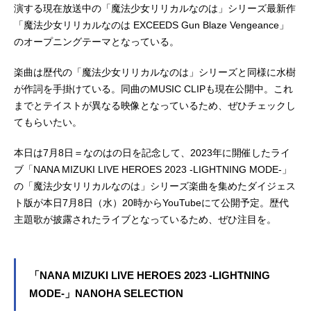
演する現在放送中の「魔法少女リリカルなのは」シリーズ最新作
「魔法少女リリカルなのは EXCEEDS Gun Blaze Vengeance」
のオープニングテーマとなっている。
楽曲は歴代の「魔法少女リリカルなのは」シリーズと同様に水樹
が作詞を手掛けている。同曲のMUSIC CLIPも現在公開中。これ
までとテイストが異なる映像となっているため、ぜひチェックし
てもらいたい。
本日は7月8日＝なのはの日を記念して、2023年に開催したライ
ブ「NANA MIZUKI LIVE HEROES 2023 -LIGHTNING MODE-」
の「魔法少女リリカルなのは」シリーズ楽曲を集めたダイジェス
ト版が本日7月8日（水）20時からYouTubeにて公開予定。歴代
主題歌が披露されたライブとなっているため、ぜひ注目を。
「NANA MIZUKI LIVE HEROES 2023 -LIGHTNING
MODE-」NANOHA SELECTION