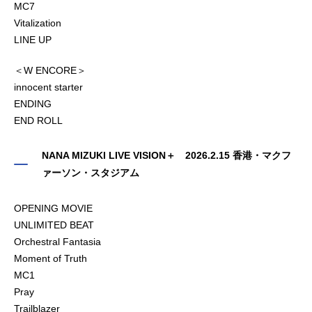
MC7
Vitalization
LINE UP
＜W ENCORE＞
innocent starter
ENDING
END ROLL
NANA MIZUKI LIVE VISION＋ 2026.2.15 香港・マクフ
ァーソン・スタジアム
OPENING MOVIE
UNLIMITED BEAT
Orchestral Fantasia
Moment of Truth
MC1
Pray
Trailblazer