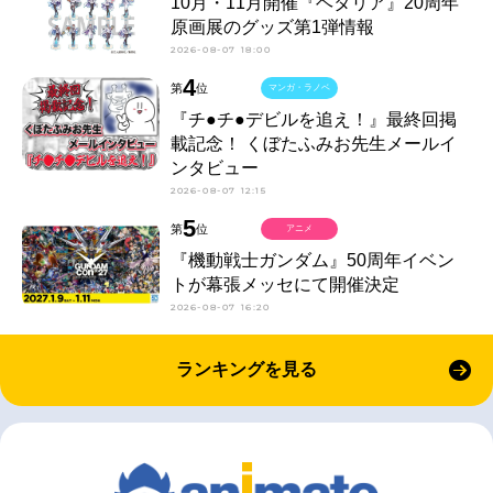
10月・11月開催『ヘタリア』20周年
原画展のグッズ第1弾情報
2026-08-07 18:00
4
第
位
マンガ・ラノベ
『チ●チ●デビルを追え！』最終回掲
載記念！ くぼたふみお先生メールイ
ンタビュー
2026-08-07 12:15
5
第
位
アニメ
『機動戦士ガンダム』50周年イベン
トが幕張メッセにて開催決定
2026-08-07 16:20
ランキングを見る