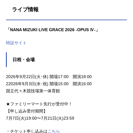
ライブ情報
「NANA MIZUKI LIVE GRACE 2026 -OPUS Ⅳ-」
特設サイト
日程・会場
2026年9月22日(火･休) 開場17:00 開演18:00
22026年9月3日(水･祝) 開場15:00 開演16:00
国立代々木競技場第一体育館
★ファミリーマート先行が受付中！
【申し込み受付期間】
7月7日(火)19:00〜7月21日(火)23:59
・チケット申し込みは
こちら