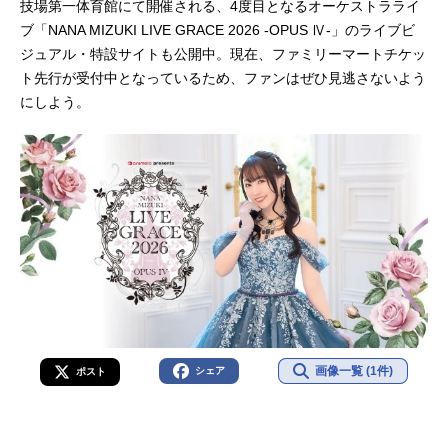
技場第一体育館にて開催される、4度目となるオーケストラライ
ブ「NANA MIZUKI LIVE GRACE 2026 -OPUS Ⅳ-」のライブビ
ジュアル・特設サイトも公開中。現在、ファミリーマートチケッ
ト先行が受付中となっているため、ファンはぜひ見逃さないよう
にしよう。
画像一覧 (1件)
シェア
ポスト