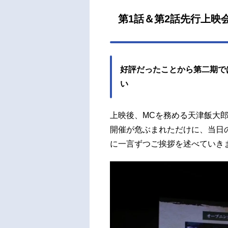
田大
モー
第1話＆第2話先行上映
崎し
ア・エ
好評だったことから第二期で
い
上映後、MCを務める天津飯大
開催が危ぶまれただけに、当日
に一言ずつご挨拶を述べていき