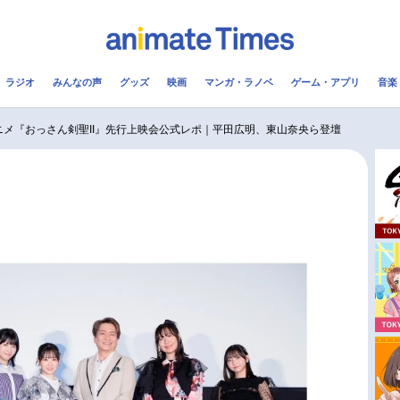
ラジオ
みんなの声
グッズ
映画
マンガ・ラノベ
ゲーム・アプリ
音楽
メ
声優
ラジオ
み
ニメ『おっさん剣聖II』先行上映会公式レポ｜平田広明、東山奈央ら登壇
コスプレ
2.5次元
配信
アニメ映画一覧
今期アニメ曜日別一覧
実写化映画一覧
春アニメ
男性声優/女性声優一覧
夏アニメ
FOLLOW US