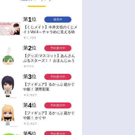
1
第
位
発売中
【くじメイト】今井文也のくじメ
イトVol.4～チャラめに見える幼
馴染、実は一途で独占欲が強いん
￥1,100
です～
2
第
位
予約受付中
【グッズ-マスコット】あんさん
ぶるスターズ！！ おまんじゅう
にぎにぎマスコット ねくすと2
￥770
Hbox
3
第
位
予約受付中
【フィギュア】るかっぷ 超かぐ
や姫！ 酒寄彩葉
￥3,927
4
第
位
予約受付中
【フィギュア】るかっぷ 超かぐ
や姫！ かぐや
￥3,927
5
第
位
予約受付中