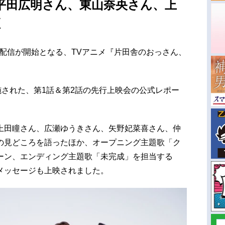
平田広明さん、東山奈央さん、上
壇
送・配信が開始となる、TVアニメ『片田舎のおっさん、
施された、第1話＆第2話の先行上映会の公式レポー
上田瞳さん、広瀬ゆうきさん、矢野妃菜喜さん、仲
の見どころを語ったほか、オープニング主題歌「ク
ーン、エンディング主題歌「未完成」を担当する
デオメッセージも上映されました。