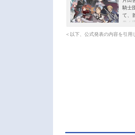
片田
騎士
て、
巻く
しむ
＜以下、公式発表の内容を引用
で。
ベリ
との
のお
片田
月8
ほか
ーシ
田瞳
ハー
さル
ドラ
哉ハ