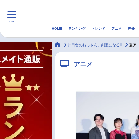
menu
HOME
ランキング
トレンド
アニメ
声優
HOME
ランキング
アニ
animateTimes
片田舎のおっさん、剣聖になるII
夏ア
マンガ・ラノベ
ゲーム・アプリ
音楽
アニメ
最新記事一覧
アニメ記事一覧
声優記事一覧