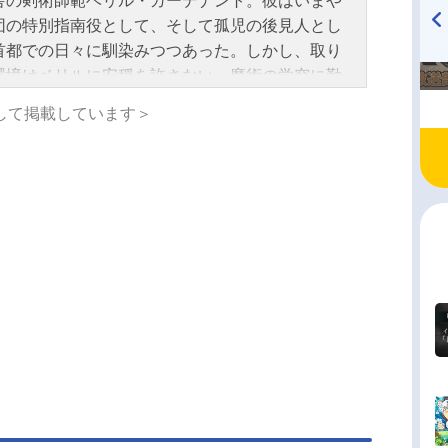
舎の剣術師範ベリル・ガーデナント。彼はいまや
団の特別指南役として、そして孤児の後見人とし
首都での日々に馴染みつつあった。しかし、取り
TVアニメ『戦隊大失格』
ハイキュー!! 烏野高校放送部!
radio 大直会 2nd season
環境はベリルに安穏を許さない。魔術の学究に勤
教育機関で。乗り越えるべき壁がそびえる故郷
して掲載しています＞
国境を臨む辺境伯領で。策謀渦巻く異国の地で。
ルは剣士として、ひとりの人間として、避けるこ
できない新たな戦いに立ち向かう──作品名片田舎
っさん、剣聖になるII放送形態TVアニメシリーズ
舎のおっさん、剣聖になるスケジュール2026年7
日（水）～テレビ朝日系全国24局ネット・BS朝日
キャストベリル・ガーデナント：平田広明アリュ
ア・シトラス：東山奈央スレナ・リサンデラ：上
クルニ・クルーシエル：広瀬ゆうきフィッセル・
ベラー：矢野妃菜喜ミュイ・フレイア：仲田あり
ーシー・ダイアモンド：斎藤千和ヘンブリッツ・
ウト：石川界人モルデア・ガーデナント：内田直
ノイ・クレッサ：近藤隆クリウ・ライバーク：峯