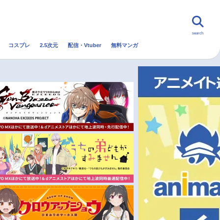
search
コスプレ
2.5次元
配信・Vtuber
無料マンガ
んなの声
グッズ
映画
・Vtuber
トレンド
無料マンガ
秋アニメ
冬アニメ