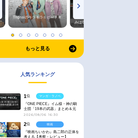
Trignalのキラキラ☆ビートＲ
森久保祥太郎×浪川大輔 つま
みは塩だけ
もっと見る
人気ランキング
1
位
マンガ・ラノベ
『ONE PIECE』イム様・神の騎
士団「19本の武器」まとめ＆元
ネタ
2026/08/06 16:30
2
位
映画
『映画ちいかわ』島二郎の正体を
考える【考察・レビュー】