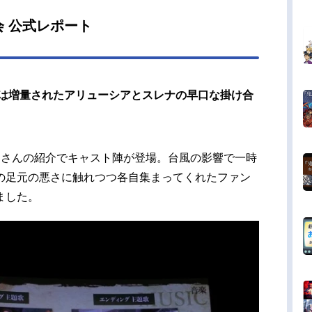
夢プリム：内田愛美ホワイト・メイデン：？？？
リス・パシューシカ：家中宏スタッフ原作：佐賀
会 公式レポート
げる 鍋島テツヒロ（SQEXノベル／スクウェ
ニックス刊）監...
は増量されたアリューシアとスレナの早口な掛け合
郎さんの紹介でキャスト陣が登場。台風の影響で一時
の足元の悪さに触れつつ各自集まってくれたファン
ました。