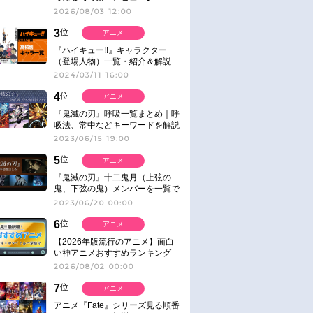
2026/08/03 12:00
3
位
アニメ
『ハイキュー!!』キャラクター
（登場人物）一覧・紹介＆解説
2024/03/11 16:00
4
位
アニメ
『鬼滅の刃』呼吸一覧まとめ｜呼
吸法、常中などキーワードを解説
2023/06/15 19:00
5
位
アニメ
『鬼滅の刃』十二鬼月（上弦の
鬼、下弦の鬼）メンバーを一覧で
紹介＆解説（登場鬼の情報まと
2023/06/20 00:00
め）
6
位
アニメ
【2026年版流行のアニメ】面白
い神アニメおすすめランキング
【名作・話題作】｜ジャンル別人
2026/08/02 00:00
気作品をピックアップ
7
位
アニメ
アニメ『Fate』シリーズ見る順番