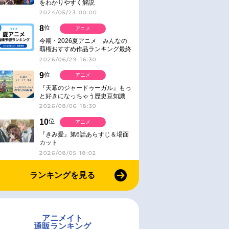
をわかりやすく解説
2024/05/23 00:00
8
位
アニメ
今期・2026夏アニメ みんなの
覇権おすすめ作品ランキング最終
結果発表！
2026/06/29 16:30
9
位
アニメ
『天幕のジャードゥーガル』もっ
と好きになっちゃう歴史豆知識
2026/08/06 18:30
10
位
アニメ
『きみ愛』第6話あらすじ＆場面
カット
2026/08/05 18:02
ランキングを見る
アニメイト
通販ランキング