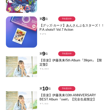
8
第
位
予約受付中
【グッズ-カード】あんさんぶるスターズ！！
P.A.shots!! Vol.7 Action
￥275
9
第
位
予約受付中
【音楽】伊藤美来/5th Album『39rpm』【限
定盤】
￥6,050
10
第
位
予約受付中
【音楽】伊藤美来/10th ANNIVERSARY
BEST Album『swirl』【完全生産限定】
￥7,150