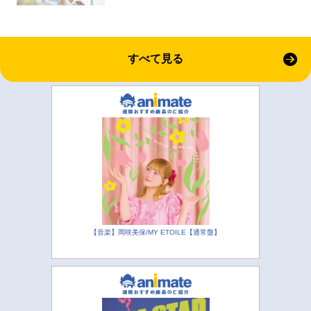
すべて見る
【音楽】岡咲美保/MY ETOILE【通常盤】