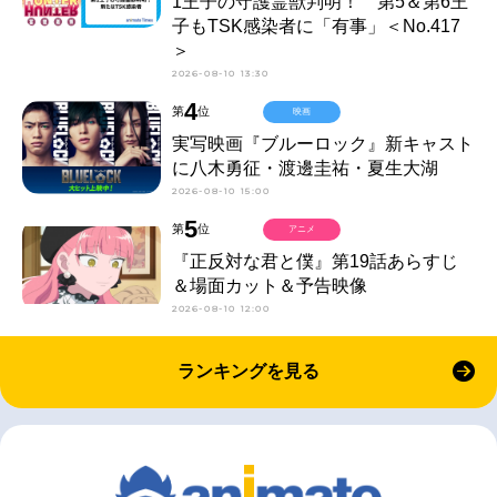
1王子の守護霊獣判明！ 第5＆第6王
子もTSK感染者に「有事」＜No.417
＞
2026-08-10 13:30
4
第
位
映画
実写映画『ブルーロック』新キャスト
に八木勇征・渡邊圭祐・夏生大湖
2026-08-10 15:00
5
第
位
アニメ
『正反対な君と僕』第19話あらすじ
＆場面カット＆予告映像
2026-08-10 12:00
ランキングを見る