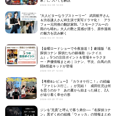
家」についても解説
2026-04-03 12:00
“大人ビターなラブストーリー” 武田航平さん
＆渋谷謙人さんW主演で実写ドラマ化！ アラ
フォー元同僚の翻訳家BL『スモークブルーの
雨のち晴れ』大人の艶と質感が漂う、原作漫画
の魅力を読み解く
2026-04-01 13:00
【金曜ロードショーで今夜放送！】劇場版『名
探偵コナン 探偵たちの鎮魂歌（レクイエ
ム）』5つの注目ポイント＆登場キャラクタ
ー・声優情報まとめ｜コナン、平次、白馬の共
闘&怪盗キッドが登場
2026-03-27 12:00
【考察&レビュー】『カラオケ行こ！』の続編
『ファミレス行こ。』が完結！ 成田狂児は何
を思うのか？ あの夏から始まった縁と、2人
が辿り着く幸せの形
2026-03-23 17:00
ジンを“兄貴”と呼んで慕う弟分──『名探偵コナ
ン』黒ずくめの組織「ウォッカ」の情報まとめ