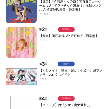
【音楽】TV 灰原くんの強くて青春ニューゲ
ーム ED「ドラマチック逃避行」収録シング
ル AIM STAR/愛美【通常盤】
￥1,999
2
第
位
予約受付中
【音楽】岡咲美保/MY ETOILE【通常盤】
￥2,999
3
第
位
発売中
【くじメイト】映画『超かぐや姫！』超ファ
ンサ！ver. くじメイト
￥770
4
第
位
予約受付中
【コミック】魔法少女ノ魔女裁判(2)