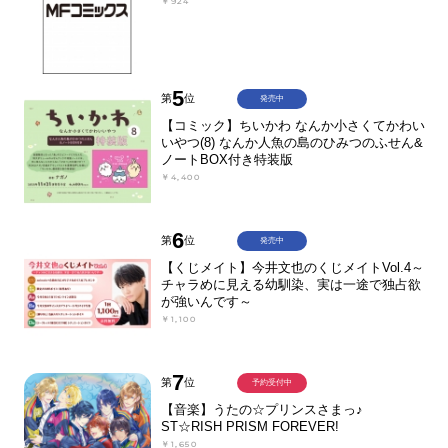
￥924
5
第
位
発売中
【コミック】ちいかわ なんか小さくてかわい
いやつ(8) なんか人魚の島のひみつのふせん&
ノートBOX付き特装版
￥4,400
6
第
位
発売中
【くじメイト】今井文也のくじメイトVol.4～
チャラめに見える幼馴染、実は一途で独占欲
が強いんです～
￥1,100
7
第
位
予約受付中
【音楽】うたの☆プリンスさまっ♪
ST☆RISH PRISM FOREVER!
￥1,650