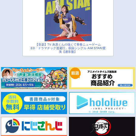
【音楽】TV 灰原くんの強くて青春ニューゲーム
ED「ドラマチック逃避行」収録シングル AIM STAR/愛
美【通常盤】