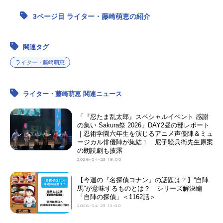
3ページ目 ライター・藤崎萌恵の紹介
アニメ映画一覧
実写化映画一覧
今期アニメ曜日別一覧
関連タグ
春アニメ
夏アニメ
ライター・藤崎萌恵
秋アニメ
冬アニメ
ライター・藤崎萌恵 関連ニュース
男性声優/女性声優一覧
「『忍たま乱太郎』スペシャルイベント 感謝
の集い Sakura祭 2026」DAY2昼の部レポート
FOLLOW US
｜忍術学園六年生を演じるアニメ声優陣＆ミュ
ージカル俳優陣が集結！ 尼子騒兵衛先生原案
の朗読劇も披露
2026-04-23 18:00
【今週の『名探偵コナン』の話題は？】“自陣
馬”が意味するものとは？ シリーズ解決編
「自陣の探偵」＜1162話＞
2026-04-23 12:00