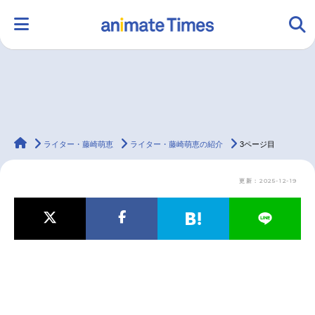
HOME
ランキング
アニメ
声優
animateTimes
ラジオ
みんなの声
グッズ
映画
ライター・藤崎萌恵
ライター・藤崎萌恵の紹介
3ページ目
更新：2025-12-19
マンガ・ラノベ
ゲーム・アプリ
音楽
コスプレ
2.5次元
配信・Vtuber
トレンド
無料マンガ
最新記事一覧
アニメ記事一覧
声優記事一覧