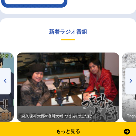
新着ラジオ番組
森久保祥太郎×浪川大輔 つまみは塩だけ
Tri
もっと見る