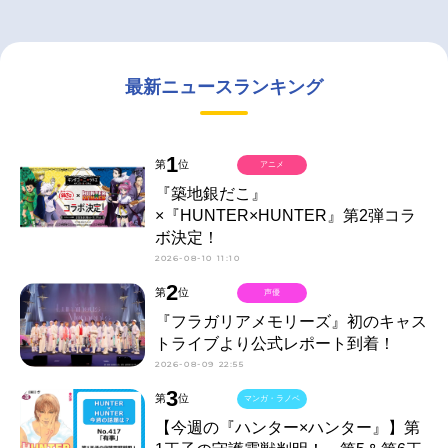
最新ニュースランキング
1
第
位
アニメ
『築地銀だこ』
×『HUNTER×HUNTER』第2弾コラ
ボ決定！
2026-08-10 11:10
2
第
位
声優
『フラガリアメモリーズ』初のキャス
トライブより公式レポート到着！
2026-08-09 22:55
3
第
位
マンガ・ラノベ
【今週の『ハンター×ハンター』】第