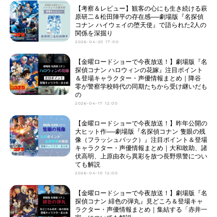
【考察＆レビュー】観客の心にも生き続ける萩
原研二＆松田陣平の存在感──劇場版『名探偵
コナン ハイウェイの堕天使』で語られた2人の
関係を深掘り
2026-04-20 17:00
【金曜ロードショーで今夜放送！】劇場版『名
探偵コナン ハロウィンの花嫁』注目ポイント
＆登場キャラクター・声優情報まとめ｜降谷
零が警察学校時代の同期たちから受け継いだも
の
2026-04-17 12:00
【金曜ロードショーで今夜放送！】昨年公開の
大ヒット作──劇場版『名探偵コナン 隻眼の残
像（フラッシュバック）』注目ポイント＆登場
キャラクター・声優情報まとめ｜大和敢助、諸
伏高明、上原由衣ら異彩を放つ長野県警につい
ても解説
2026-04-10 12:00
【金曜ロードショーで今夜放送！】劇場版『名
探偵コナン 緋色の弾丸』見どころ＆登場キャ
ラクター・声優情報まとめ｜集結する「赤井一