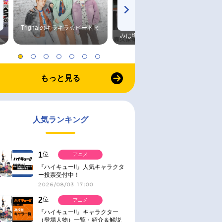
Trignalのキラキラ☆ビートＲ
森久保祥太郎×浪川大輔 つま
みは塩だけ
もっと見る
人気ランキング
1
位
アニメ
『ハイキュー!!』人気キャラクタ
ー投票受付中！
2026/08/03 17:00
2
位
アニメ
『ハイキュー!!』キャラクター
（登場人物）一覧・紹介＆解説