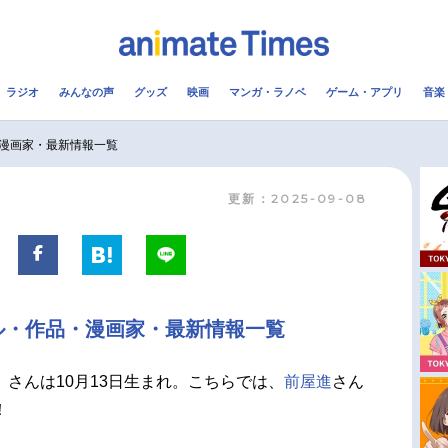
ラジオ
みんなの声
グッズ
映画
マンガ・ラノベ
ゲーム・アプリ
音楽
メ
声優
ラジオ
み
漫画家・最新情報一覧
更新：2025-09-08
コスプレ
2.5次元
配信
アニメ映画一覧
今期アニメ曜日別一覧
実写化映画一覧
春アニメ
ル・作品・漫画家・最新情報一覧
男性声優/女性声優一覧
夏アニメ
FOLLOW US
さんは10月13日生まれ。こちらでは、
前屋進
さん
！