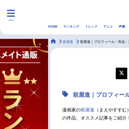
menu
HOME
ランキング
トレンド
アニメ
声優
HOME
ランキング
アニ
animateTimes
前屋進
前屋進｜プロフィール・作品・
マンガ・ラノベ
ゲーム・アプリ
音楽
最新記事一覧
アニメ記事一覧
前屋進｜プロフィー
声優記事一覧
漫画家の
前屋進
（まえやすすむ）
の作品、オススメ記事をご紹介