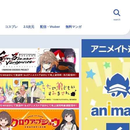
search
コスプレ
2.5次元
配信・Vtuber
無料マンガ
んなの声
グッズ
映画
・Vtuber
トレンド
無料マンガ
秋アニメ
冬アニメ