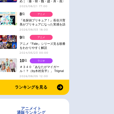
め｜〈秦・韓・魏・趙・斉・燕〉
2025/08/21 17:00
8
位
アニメ
『名探偵プリキュア！』長谷川育
美がプリキュアになった実感を語
る【インタビュー】
2026/08/03 18:00
9
位
アニメ
アニメ『Fate』シリーズ見る順番
をわかりやすく解説
2024/05/23 00:00
10
位
ラジオ
＃３４０「あなたがマイガー
ル！？（by木村良平）」 Trignal
のキラキラ☆ビートＲ
2026/08/05 12:00
ランキングを見る
アニメイト
通販ランキング