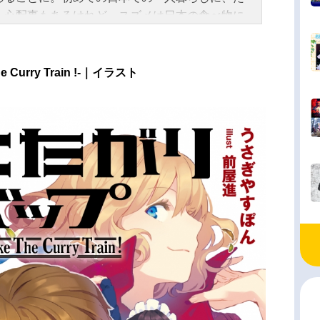
ん心配事もあるけれど、スズメは日本の食べ物に
津々。颯爽とアパートを飛び出すと様々な食べ物
々との出会いも。食べるだけを見てるだけ。それ
んなにも幸せ！非日常なメイドさんがおくるほの
Curry Train !-｜イラスト
日常アニメはじまります！！作品名メイドさんは
るだけ放送形態TVアニメスケジュール2026年4月5
）～2026年6月21日（日）TOKYOMX・読売テ
・BS朝日にて話数全12話キャスト橘スズメ：市ノ
那リコッタ・フレスカ：須能千裕小松菜々：河瀬
遠藤そら：石上静香信月杏：五十嵐裕美チュン：
間大介スタッフ原作：前屋進（講談社「コミックD
S」連載）監督：泉保良輔シリーズ構成：高橋ナツ
藤本冴香キャラクターデザイン：阿部千秋音響監
森下広人音楽：北川勝利（ROUNDTABLE）音楽
：ランティスアニメーション制作：EMTスクエア
マジックバス主題歌OP：「リボン」majikoE
しあわせフレーバー」ARCANAPROJECT公開
年＆季節2026春アニメ電子書籍『メイドさんは食