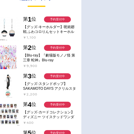
1
第
位
予約受付中
【グッズ-キーホルダー】呪術廻
戦 ふわコロりんセットキーホル
ダー【アニメイト特典付】
￥1,100
2
第
位
予約受付中
【Blu-ray】『劇場版モノノ怪 第
三章 蛇神』Blu-ray
￥9,900
3
第
位
予約受付中
【グッズ-スタンドポップ】
SAKAMOTO DAYS アクリルスタ
ンド～Sunny Afternoon～ 4.南雲
￥2,200
4
第
位
予約受付中
【グッズ-カードコレクション】
ディズニー ツイステッドワンダ
ーランド ランダムカードコレク
￥400
ション クラブ・ウェアver.
5
第
位
予約受付中