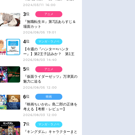
2024/03/11 16:00
3
位
アニメ
『無職転生Ⅲ』第7話あらすじ＆
場面カット
2026/08/05 19:01
4
位
マンガ・ラノベ
【今週の『ハンター×ハンタ
ー』】第2王子詰みか？ 第1王
子と第4王子が対峙「発令」＜
2026/08/03 14:40
No.416＞
5
位
アニメ
『仮面ライダーゼッツ』万津莫の
魅力に迫る
2026/08/05 12:00
6
位
映画
『映画ちいかわ』島二郎の正体を
考える【考察・レビュー】
2026/08/03 12:00
7
位
マンガ・ラノベ
『キングダム』キャラクターまと