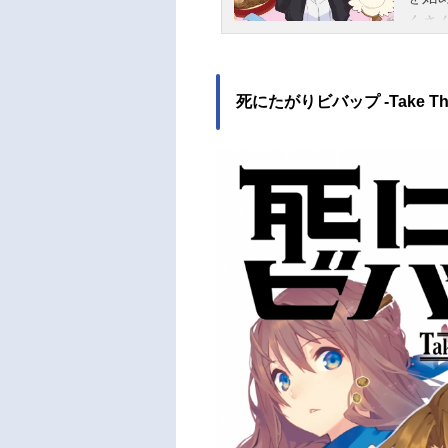
くさ
興味
や人
がこ
死にたがりビバップ -Take The 
ぼの
食べ
日（日
レビ
瀬加
茉希
佐久
AY
コ 
督：
制作
ード 
D：「
開始