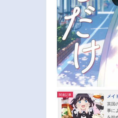
関連記事
メイ
英国
事に
を始