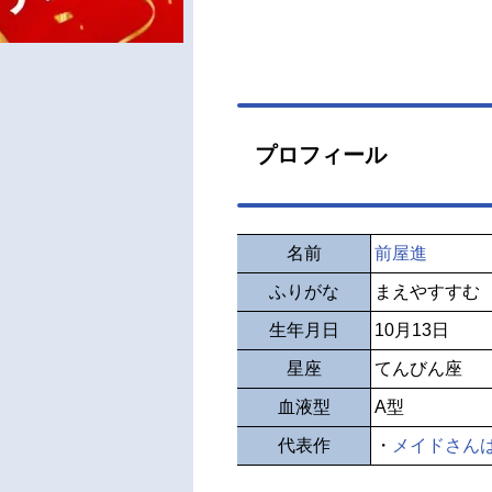
プロフィール
名前
前屋進
ふりがな
まえやすすむ
生年月日
10月13日
星座
てんびん座
血液型
A型
代表作
・
メイドさん