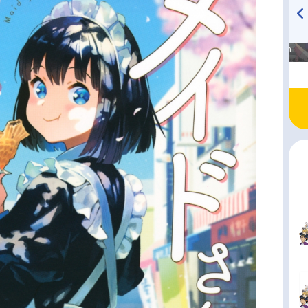
高橋美紀のおんぷの気持ち
TVアニメ『戦隊大失格』
♪ in アニメイトタイムズ
radio 大直会 2nd season