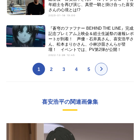
年総士を再び演じ、真壁一騎と掛け合った喜安
さんの心境とは!?
2023-01-18 19:00
『蒼穹のファフナー BEHIND THE LINE』完成
記念プレミアム上映会＆総士生誕祭の速報レポ
ートが到着！ 声優・石井真さん、喜安浩平さ
ん、松本まりかさん、小林沙苗さんらが登
壇！ イベントでは、PV第2弾が公開！
2022-12-28 12:45
1
2
3
4
5
喜安浩平の関連画像集