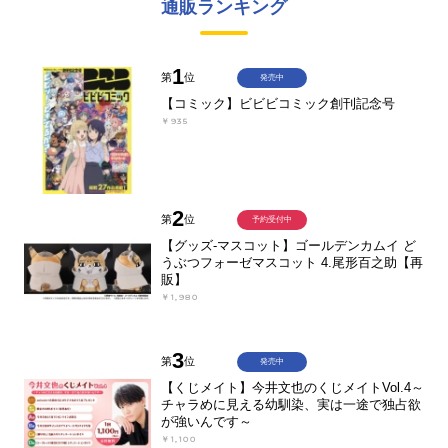
通販ランキング
1
第
位
発売中
【コミック】ビビビコミック創刊記念号
￥935
2
第
位
予約受付中
【グッズ-マスコット】ゴールデンカムイ ど
うぶつフォーゼマスコット 4.尾形百之助【再
販】
￥1,980
3
第
位
発売中
【くじメイト】今井文也のくじメイトVol.4～
チャラめに見える幼馴染、実は一途で独占欲
が強いんです～
￥1,100