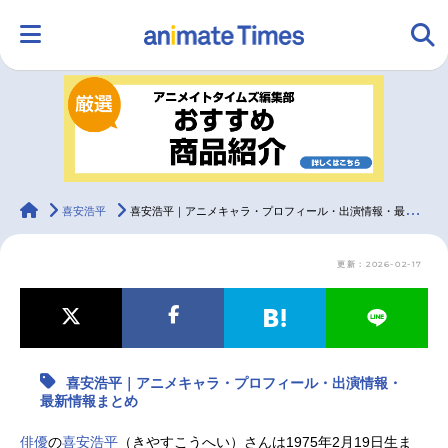
HOME
ランキング
アニメ
声優
ラジオ
みんなの声
グッズ
映画
animateTimes
喜安浩平
喜安浩平｜アニメキャラ・プロフィール・出演情報・最新情報まとめ
更新：2026-02-17
マンガ・ラノベ
ゲーム・アプリ
音楽
コスプレ
2.5次元
配信・Vtuber
トレンド
無料マンガ
喜安浩平｜アニメキャラ・プロフィール・出演情報・
最新記事一覧
最新情報まとめ
アニメ記事一覧
声優記事一覧
俳優
の
喜安浩平
（きやすこうへい）さんは1975年2月19日生ま