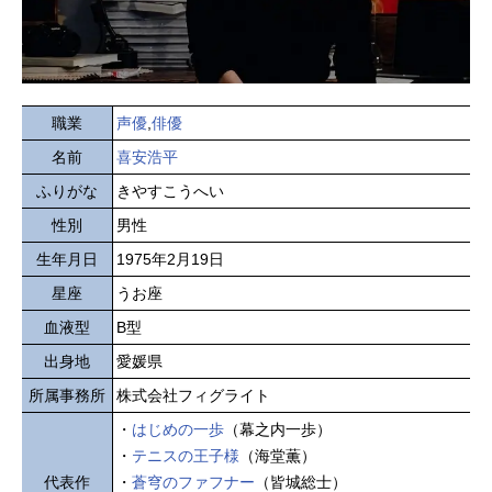
職業
声優
,
俳優
名前
喜安浩平
ふりがな
きやすこうへい
性別
男性
生年月日
1975年2月19日
星座
うお座
血液型
B型
出身地
愛媛県
所属事務所
株式会社フィグライト
・
はじめの一歩
（幕之内一歩）
・
テニスの王子様
（海堂薫）
代表作
・
蒼穹のファフナー
（皆城総士）