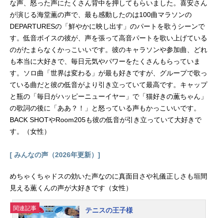
な声、怒った声にたくさん背中を押してもらいました。喜安さん
が演じる海堂薫の声で、最も感動したのは100曲マラソンの
DEPARTURESの「鮮やかに映し出す」のパートを歌うシーンで
す。低音ボイスの彼が、声を張って高音パートを歌い上げている
のがたまらなくかっこいいです。彼のキャラソンや参加曲、どれ
も本当に大好きで、毎日元気やパワーをたくさんもらっていま
す。ソロ曲「世界は変わる」が最も好きですが、グループで歌っ
ている曲だと彼の低音がより引き立っていて最高です。キャップ
と瓶の「毎日がハッピーニューイヤー」で「猫好きの薫ちゃん」
の歌詞の後に「ああ？！」と怒っている声もかっこいいです。
BACK SHOTやRoom205も彼の低音が引き立っていて大好きで
す。（女性）
[ みんなの声（2026年更新）]
めちゃくちゃドスの効いた声なのに真面目さや礼儀正しさも垣間
見える薫くんの声が大好きです（女性）
関連記事
テニスの王子様