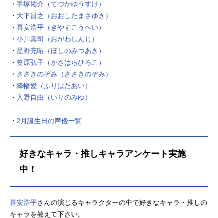
（兄）：堀江瞬主人公（妹）：悠木
・
手塚祐介（てづかゆうすけ）
碧パイモン：古賀葵ジン：斎藤千和
・
大下昌之（おおしたまさゆき）
アンバー：石見舞菜香リサ：田中理
・
喜安浩平（きやすこうへい）
恵ガイア：鳥海浩輔バーバラ：鬼頭
・
小川真司（おがわしんじ）
明里ディルック：小野賢章ウェンテ
・
星野充昭（ほしのみつあき）
ィ：村瀬歩(C)miHoYoInc.『原神』公
・
笠原弘子（かさはらひろこ）
式サイト『原神』公式YouTubeチャ
・
ささきのぞみ（ささきのぞみ）
ンネル『原神』公式X（Twitte
・
降幡愛（ふりはたあい）
r） 「原神」のグッズを探す
・
入野自由（いりのみゆ）
・
2月誕生日の声優一覧
好きなキャラ・推しキャラアンケート実施
中！
喜安浩平
さんの演じるキャラクターの中で好きなキャラ・推しの
キャラを教えて下さい。