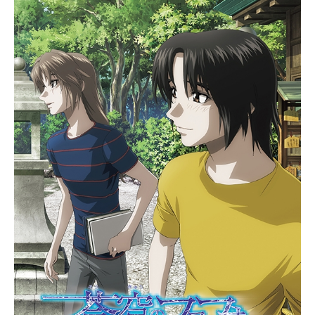
叩いた一歩。 サンドバッグは大き
く跳ね上がり、一歩の拳は血だらけ
に・・・。それはハードパンチャー
の証だった。やがて鷹村から借りた
ボクシングのビデオを何度も見続け
た一歩は「ボクサーになりたい…強
くなりたい!」と鷹村に決意を告げ
る・・・。作品名はじめの一歩放送
形態TVアニメシリーズはじめの一歩
スケジュール2000年10月3日（火）
～2002年3月26日（火）日本テレビ
ほか話数全75話キャスト幕之内一
歩：喜安浩平鷹村守：小山力也鴨川
会長：内海賢二青木勝：高木渉木村
達也：藤原啓治八木マネージャー：
中嶋聡彦スタッフ監督：西村聡助監
督：川村賢一企画：伊藤和明(NTV)
伊藤梅男(VAP)企画協力：野内雅宏
今西陽介 西村浩 山口健二(週刊少
年マガジン編集部)プロデューサー：
山下洋(NTV) 大島満(VAP) 田村学