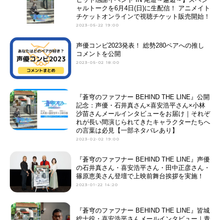
ャルトークを6月4日(日)に生配信！ アニメイト
チケットオンラインで視聴チケット販売開始！
2023-05-22 19:00
声優コンビ2023発表！ 総勢280ペアへの推し
コメントを公開
2023-05-02 18:00
『蒼穹のファフナー BEHIND THE LINE』公開
記念：声優・石井真さん×喜安浩平さん×小林
沙苗さんメールインタビューをお届け｜それぞ
れが長い間演じられてきたキャラクターたちへ
の言葉は必見【一部ネタバレあり】
2023-02-02 19:00
『蒼穹のファフナー BEHIND THE LINE』声優
の石井真さん・喜安浩平さん・田中正彦さん・
篠原恵美さん登壇で上映前舞台挨拶を実施！
2023-01-22 14:20
『蒼穹のファフナー BEHIND THE LINE』皆城
総士役・喜安浩平さんメールインタビュー｜青