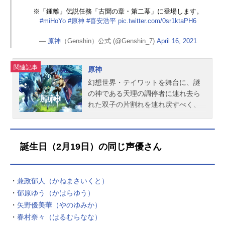
本まりか羽佐間翔子：松来未祐春日
※「鍾離」伝説任務「古聞の章・第二幕」に登場します。
井甲洋：入野自由狩谷由紀恵：沢海
#miHoYo
#原神
#喜安浩平
pic.twitter.com/0sr1ktaPH6
陽子要咲良：新井里美近藤剣司：白
石稔小楯衛：斎賀みつきスタッフ原
—
原神
（Genshin）公式 (@Genshin_7)
April 16, 2021
作：XEBEC企画：大月俊倫 下地志
直文芸統括：冲方丁シリーズ構成：
関連記事
原神
山野辺一記キャラクターデザイン：
平井久司メカ・プロップデザイン：
幻想世界・テイワットを舞台に、謎
鷲尾直広色彩設定：関本美津子音響
の神である天理の調停者に連れ去ら
監督：三間雅文美術監督：小山俊久
れた双子の片割れを連れ戻すべく、
撮影監督：広瀬勝利3D監督：本間潤
妖精のパイモンや仲間と共に旅をす
樹モニター設計：中野剛音楽：斉藤
る物語。ハイエンド3Dグラフィック
恒芳プロデューサー：中西豪 千野
で表現された壮大で美麗な世界や魅
誕生日（2月19日）の同じ声優さん
孝敏 能戸隆助監督：山岡信一監
力あるキャラクター、元素を駆使し
督：羽原信義アニメーション制作：X
た新感覚の戦闘システムで一躍話題
EBEC主題歌OP：「Shangri-La」ang
に。現在、PCやスマートフォン、Pla
・
兼政郁人（かねまさいくと）
elaED1：「Separation」angelaED
yStation4などさまざまなプラットフ
2：「Separation[Pf]」公開開始年＆
・
郁原ゆう（かはらゆう）
ォームでサービスを展開中。作品名
季節2004夏アニメ(C)XEBEC・竜宮
原神スケジュール2020年9月28日
・
矢野優美華（やのゆみか）
島役...
（月）～配信中キャスト主人公
・
春村奈々（はるむらなな）