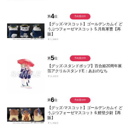
4
第
位
予約受付中
【グッズ-マスコット】ゴールデンカムイ ど
うぶつフォーゼマスコット 5.月島軍曹【再
販】
￥1,980
5
第
位
予約受付中
【グッズ-スタンドポップ】百合姫20周年展
箔アクリルスタンドE：あおのなち
￥2,200
6
第
位
予約受付中
【グッズ-マスコット】ゴールデンカムイ ど
うぶつフォーゼマスコット 6.鯉登少尉【再
販】
￥1,980