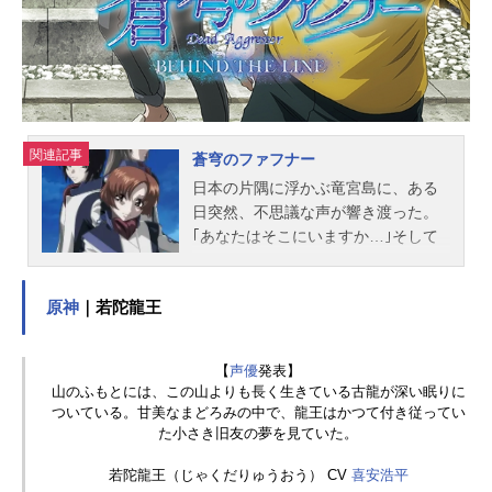
(VAP) 丸山正雄(マッドハウス)シリ
ーズ構成：浦畑達彦キャラクターデ
ザイン：杉浦幸次総作画監督：神
志...
関連記事
蒼穹のファフナー
日本の片隅に浮かぶ竜宮島に、ある
日突然、不思議な声が響き渡った。
｢あなたはそこにいますか…｣そして
その瞬間、謎の敵によって竜宮島は
襲撃される。島に暮らす少年・真壁
原神
｜若陀龍王
一騎は、切り札として用意された兵
器・ファフナーに乗り込み、戦うこ
とを決意するのだった。作品名蒼穹
【
声優
発表】
のファフナー放送形態TVアニメスケ
山のふもとには、この山よりも長く生きている古龍が深い眠りに
ジュール2004年7月4日（日）～2004
ついている。甘美なまどろみの中で、龍王はかつて付き従ってい
年12月26日（日）テレビ東京系ほか
た小さき旧友の夢を見ていた。
話数全26話キャスト真壁一騎：石井
若陀龍王（じゃくだりゅうおう） CV
喜安浩平
真皆城総士：喜安浩平遠見真矢：松