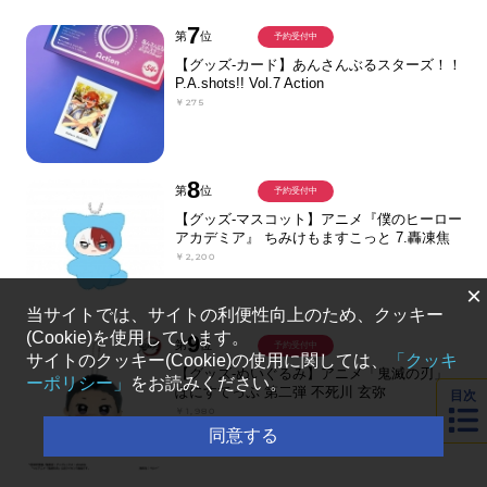
7
第
位
予約受付中
【グッズ-カード】あんさんぶるスターズ！！
P.A.shots!! Vol.7 Action
￥275
8
第
位
予約受付中
【グッズ-マスコット】アニメ『僕のヒーロー
アカデミア』 ちみけもますこっと 7.轟凍焦
￥2,200
×
当サイトでは、サイトの利便性向上のため、クッキー
(Cookie)を使用しています。
9
第
位
予約受付中
サイトのクッキー(Cookie)の使用に関しては、
「クッキ
【グッズ-ぬいぐるみ】アニメ「鬼滅の刃」
ーポリシー」
をお読みください。
ぽにすてっぷ 第二弾 不死川 玄弥
目次
￥1,980
同意する