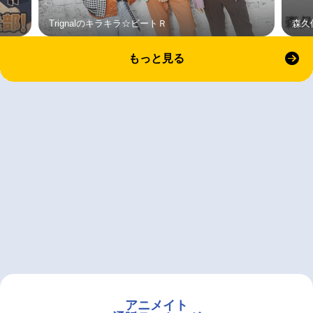
Trignalのキラキラ☆ビートＲ
森久
もっと見る
アニメイト