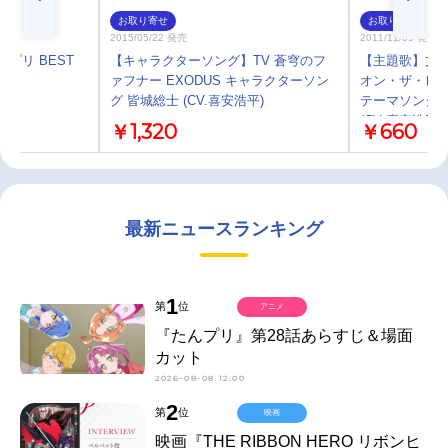
お取り寄せ
お取り寄せ
2015/05/22 発売
2011/11/09 発売
ニプリ BEST
【キャラクターソング】TV 蒼穹のフ
【主題歌】文
ァフナー EXODUS キャラクターソン
オン・ザ・レイ
グ 皆城総士 (CV.喜安浩平)
テーマソング「
(CV:喜安浩
￥1,320
￥660
最新ニュースランキング
1
第
位
アニメ
『たんプリ』第28話あらすじ＆場面
カット
2026-08-08 12:00
2
第
位
映画
映画『THE RIBBON HERO リボンヒ