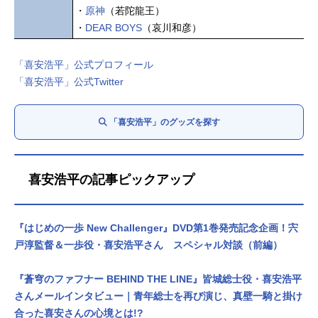
・
原神
（若陀龍王）
・
DEAR BOYS
（哀川和彦）
「喜安浩平」公式プロフィール
「喜安浩平」公式Twitter
「喜安浩平」のグッズを探す
喜安浩平の記事ピックアップ
『はじめの一歩 New Challenger』DVD第1巻発売記念企画！宍
戸淳監督＆一歩役・喜安浩平さん スペシャル対談（前編）
『蒼穹のファフナー BEHIND THE LINE』皆城総士役・喜安浩平
さんメールインタビュー｜青年総士を再び演じ、真壁一騎と掛け
合った喜安さんの心境とは!?