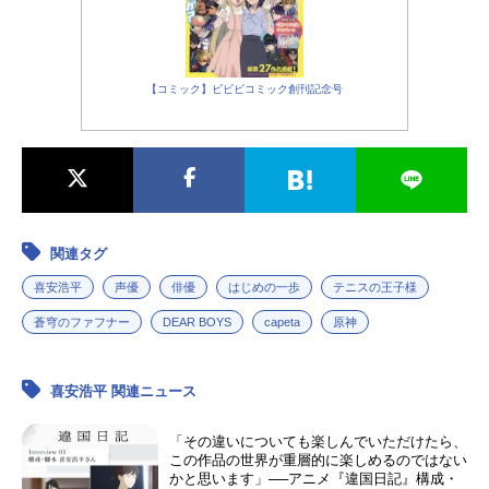
【コミック】ビビビコミック創刊記念号
関連タグ
喜安浩平
声優
俳優
はじめの一歩
テニスの王子様
蒼穹のファフナー
DEAR BOYS
capeta
原神
喜安浩平 関連ニュース
「その違いについても楽しんでいただけたら、
この作品の世界が重層的に楽しめるのではない
かと思います」──アニメ『違国日記』構成・