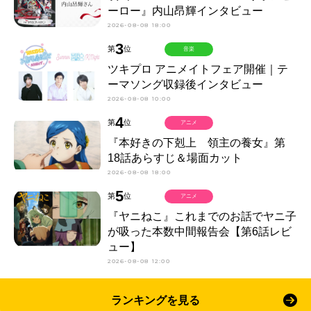
ーロー』内山昂輝インタビュー
2026-08-08 18:00
3
第
位
音楽
ツキプロ アニメイトフェア開催｜テ
ーマソング収録後インタビュー
2026-08-08 10:00
4
第
位
アニメ
『本好きの下剋上 領主の養女』第
18話あらすじ＆場面カット
2026-08-08 18:00
5
第
位
アニメ
『ヤニねこ』これまでのお話でヤニ子
が吸った本数中間報告会【第6話レビ
ュー】
2026-08-08 12:00
ランキングを見る