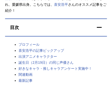
れ、愛媛県出身。こちらでは、
喜安浩平
さんのオススメ記事をご
アニメ映画一覧
実写化映画一覧
紹介！
今期アニメ曜日別一覧
目次
春アニメ
夏アニメ
秋アニメ
冬アニメ
プロフィール
喜安浩平の記事ピックアップ
男性声優/女性声優一覧
出演アニメキャラクター
誕生日（2月19日）の同じ声優さん
FOLLOW US
好きなキャラ・推しキャラアンケート実施中！
関連動画
最新記事