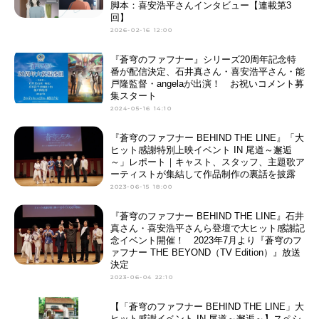
脚本：喜安浩平さんインタビュー【連載第3
回】
2026-02-16 12:00
『蒼穹のファフナー』シリーズ20周年記念特
番が配信決定、石井真さん・喜安浩平さん・能
戸隆監督・angelaが出演！ お祝いコメント募
集スタート
2024-05-16 14:10
『蒼穹のファフナー BEHIND THE LINE』「大
ヒット感謝特別上映イベント IN 尾道～邂逅
～」レポート｜キャスト、スタッフ、主題歌ア
ーティストが集結して作品制作の裏話を披露
2023-06-15 18:00
『蒼穹のファフナー BEHIND THE LINE』石井
真さん・喜安浩平さんら登壇で大ヒット感謝記
念イベント開催！ 2023年7月より『蒼穹のフ
ァフナー THE BEYOND（TV Edition）』放送
決定
2023-06-04 22:10
【「蒼穹のファフナー BEHIND THE LINE」大
ヒット感謝イベント IN 尾道～邂逅～】スペシ