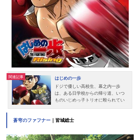
関連記事
はじめの一歩
ドジで優しい高校生、幕之内一歩
は、ある日学校からの帰り道、いつ
ものいじめっ子トリオに殴られてい
るところを、通りがかったプロボク
サー鷹村に助けられる。そして気を
蒼穹のファフナー
｜皆城総士
失った一歩が気がついたのは、鷹村
の「鴨川ボクシングジム」だった。
鷹村に言われるままサンドバッグを