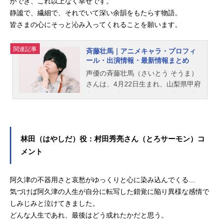
ができ、これ以上なく幸せです。
静謐で、繊細で、それでいて深い余韻をもたらす物語。
皆さまの心にそっと沁み入ってくれることを願います。
関連記事
斉藤壮馬｜アニメキャラ・プロフィ
ール・出演情報・最新情報まとめ
声優の斉藤壮馬（さいとう そうま）
さんは、4月22日生まれ、山梨県甲府
市出身。『るろうに剣心 －明治剣客
浪漫譚－』緋村剣心役をはじめ、
『ヒプノシスマイク』の夢野幻太郎
役など、人気作品のキャラクターを
多く演じています。こちらでは、斉
林田（はやしだ）役：村田秀亮さん（とろサーモン）コ
藤壮馬さんのオススメ記事をご紹
メント
介！
阿久津の不器用さと哀愁がゆっくりと心に染み込んでくる…
気づけば阿久津の人生が自分に転写した錯覚に陥り異様な感情で
しみじみと泣けてきました。
どんな人生であれ、最後はどう或れたかだと思う。