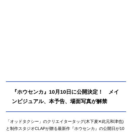
沿いの街。しがないヤクザの阿久津
は、兄貴分・堤の世話で、年下の那
奈とその息子と、ホウセンカが庭に
咲くアパートで暮らし始めた。縁側
からは大きな打ち上げ花火が見え
る。幸せな日々であったが、ある日
突然大金を用意しなければならなく
なった阿久津は、組の金3億円の強奪
を堤と共に企てるのだった――。
「退路を絶ったもんだけに、大逆転
のチャンスが残されてんだよ」ある1
人の男の、人生と愛の物語。作品名
ホウセンカ放送形態劇場版アニメス
ケジュール2025年10月10日（金）キ
『ホウセンカ』10月10日に公開決定！ メイ
ャスト阿久津実：小林薫 戸塚純貴
永田那奈：満島ひかり 宮崎美子
ンビジュアル、本予告、場面写真が解禁
堤：安元洋貴若松：斉藤壮馬林田：
村田秀亮（とろサーモン）小西：中
山功太ホウセンカ：ピエール瀧健
「オッドタクシー」のクリエイタータッグ(木下麦✕此元和津也)
介：花江夏樹スタッフ監督・キャラ
と制作スタジオCLAPが贈る最新作『ホウセンカ』の公開日が10