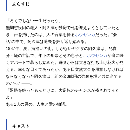
あらすじ
「ろくでもない一生だったな」
無期懲役囚の老人・阿久津が独房で死を迎えようとしていたと
き、声を掛けたのは、人の言葉を操る
ホウセンカ
だった。“会
話”の中で、阿久津は過去を振り返り始める。
1987年、夏。海沿いの街。しがないヤクザの阿久津は、兄貴
分・堤の世話で、年下の那奈とその息子と、
ホウセンカ
が庭に咲
くアパートで暮らし始めた。縁側からは大きな打ち上げ花火が見
える。幸せな日々であったが、ある日突然大金を用意しなければ
ならなくなった阿久津は、組の金3億円の強奪を堤と共に企てる
のだった――。
「退路を絶ったもんだけに、大逆転のチャンスが残されてんだ
よ」
ある1人の男の、人生と愛の物語。
キャスト