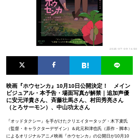
アニメ映画一覧
実写化映画一覧
今期アニメ曜日別一覧
春アニメ
夏アニメ
2025-07-09 14:50
秋アニメ
冬アニメ
男性声優/女性声優一覧
FOLLOW US
映画『ホウセンカ』10月10日公開決定！ メイン
ビジュアル・本予告・場面写真が解禁｜追加声優
に安元洋貴さん、斉藤壮馬さん、村田秀亮さん
（とろサーモン）、中山功太さん
『オッドタクシー』を手がけたクリエイタータッグ・木下麦氏
（監督・キャラクターデザイン）＆此元和津也氏（原作・脚本）
によるオリジナルアニメ映画『ホウセンカ』の公開日が10月10