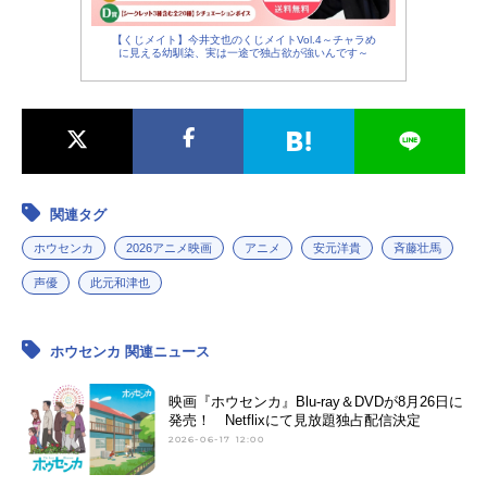
【くじメイト】今井文也のくじメイトVol.4～チャラめ
に見える幼馴染、実は一途で独占欲が強いんです～
関連タグ
ホウセンカ
2026アニメ映画
アニメ
安元洋貴
斉藤壮馬
声優
此元和津也
ホウセンカ 関連ニュース
映画『ホウセンカ』Blu-ray＆DVDが8月26日に
発売！ Netflixにて見放題独占配信決定
2026-06-17 12:00