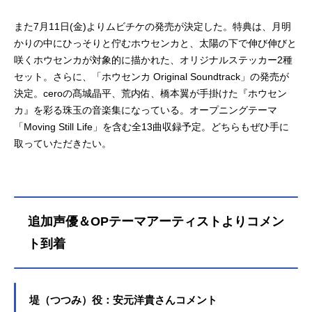
また7月11日(金)よりムビチケの発売が決定した。特典は、月明
かりの中にひっそりと佇むホウセンカと、太陽の下で伸び伸びと
咲くホウセンカが対象的に描かれた、オリジナルステッカー2種
セット。さらに、「ホウセンカ Original Soundtrack」の発売が
決定。ceroの髙城晶平、荒内佑、橋本翼が手掛けた『ホウセン
カ』を彩る珠玉の音楽集になっている。オープニングテーマ
「Moving Still Life」を含む全13曲収録予定。どちらもぜひ手に
取っていただきたい。
追加声優＆OPテーマアーティストよりコメン
ト到着
堤（つつみ）役：安元洋貴さんコメント