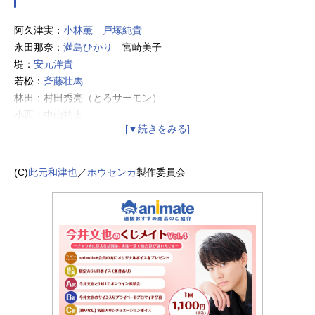
阿久津実：
小林薫
戸塚純貴
永田那奈：
満島ひかり
宮崎美子
堤：
安元洋貴
若松：
斉藤壮馬
林田：村田秀亮（とろサーモン）
小西：中山功太
ホウセンカ
：
ピエール瀧
健介：
花江夏樹
(C)
此元和津也
／
ホウセンカ
製作委員会