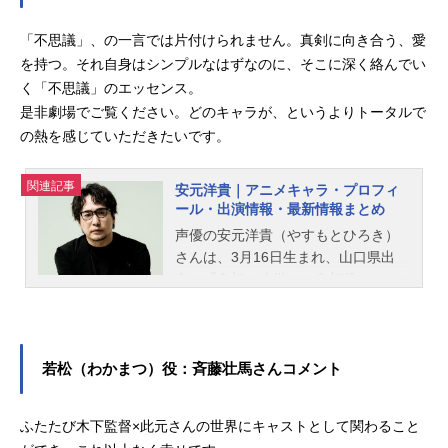
「不思議」、の一言では片付けられません。真剣に向き合う、愛
を持つ。それ自身はシンプルなはずなのに、そこに深く絡んでい
く「不思議」のエッセンス。
是非劇場でご覧ください。どのキャラが、というよりトータルで
の熱を感じていただきたいです。
関連記事
安元洋貴｜アニメキャラ・プロフィ
ール・出演情報・最新情報まとめ
声優の安元洋貴（やすもとひろき）
さんは、3月16日生まれ、山口県出
身。『鬼灯の冷徹』の鬼灯役をはじ
め、『弱虫ペダル』の金城真護役な
ど、人気作品のキャラクターを多く
演じています。こちらでは、安元洋
貴さんのオススメ記事をご紹介！
若松（わかまつ）役：斉藤壮馬さんコメント
ふたたび木下監督×此元さんの世界にキャストとして関わること