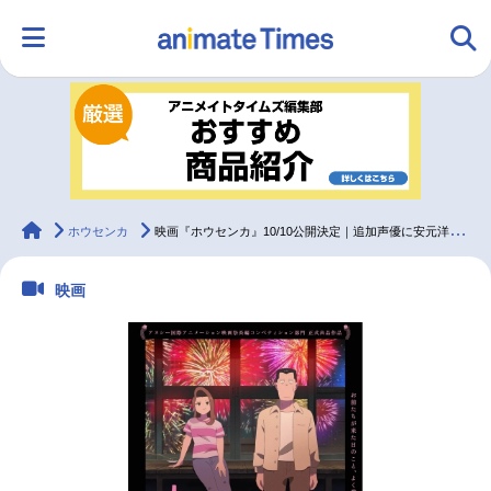
HOME
ランキング
アニメ
声優
ラジオ
みんなの声
グッズ
映画
animateTimes
ホウセンカ
映画『ホウセンカ』10/10公開決定｜追加声優に安元洋貴、斉藤壮馬ら
映画
マンガ・ラノベ
ゲーム・アプリ
音楽
コスプレ
2.5次元
配信・Vtuber
トレンド
無料マンガ
最新記事一覧
アニメ記事一覧
声優記事一覧