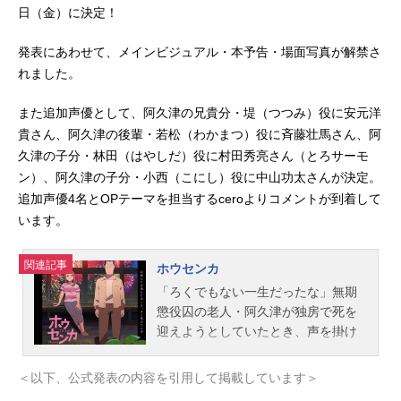
日（金）に決定！
発表にあわせて、メインビジュアル・本予告・場面写真が解禁さ
れました。
また追加声優として、阿久津の兄貴分・堤（つつみ）役に安元洋
貴さん、阿久津の後輩・若松（わかまつ）役に斉藤壮馬さん、阿
久津の子分・林田（はやしだ）役に村田秀亮さん（とろサーモ
ン）、阿久津の子分・小西（こにし）役に中山功太さんが決定。
追加声優4名とOPテーマを担当するceroよりコメントが到着して
います。
関連記事
ホウセンカ
「ろくでもない一生だったな」無期
懲役囚の老人・阿久津が独房で死を
迎えようとしていたとき、声を掛け
たのは、人の言葉を操るホウセンカ
だった。“会話”の中で、阿久津は過去
＜以下、公式発表の内容を引用して掲載しています＞
を振り返り始める。1987年、夏。海