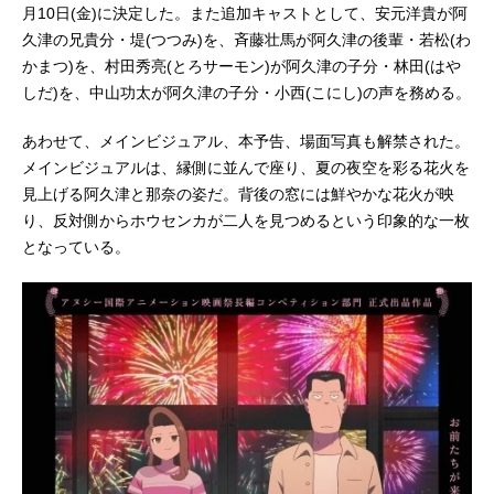
クターデザイン：木下麦原作・脚
月10日(金)に決定した。また追加キャストとして、安元洋貴が阿
本：此元和津也企画・制作：CLAP⾳
久津の兄貴分・堤(つつみ)を、斉藤壮馬が阿久津の後輩・若松(わ
楽：cero 髙城晶平 荒内佑 橋本
かまつ)を、村田秀亮(とろサーモン)が阿久津の子分・林田(はや
翼演出：木下麦原田奈奈コンセプト
しだ)を、中山功太が阿久津の子分・小西(こにし)の声を務める。
アート：ミチノク峠レイアウト作画
監督：寺英二作画監督：細越裕治
あわせて、メインビジュアル、本予告、場面写真も解禁された。
三好...
メインビジュアルは、縁側に並んで座り、夏の夜空を彩る花火を
見上げる阿久津と那奈の姿だ。背後の窓には鮮やかな花火が映
り、反対側からホウセンカが二人を見つめるという印象的な一枚
となっている。