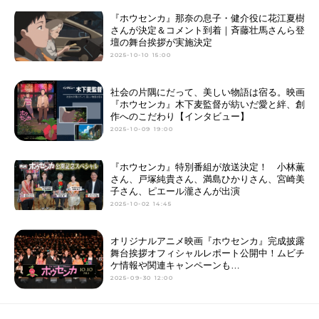
『ホウセンカ』那奈の息⼦・健介役に花江夏樹
さんが決定＆コメント到着｜⻫藤壮⾺さんら登
壇の舞台挨拶が実施決定
2025-10-10 15:00
社会の片隅にだって、美しい物語は宿る。映画
『ホウセンカ』木下麦監督が紡いだ愛と絆、創
作へのこだわり【インタビュー】
2025-10-09 19:00
『ホウセンカ』特別番組が放送決定！ 小林薫
さん、戸塚純貴さん、満島ひかりさん、宮崎美
子さん、ピエール瀧さんが出演
2025-10-02 14:45
オリジナルアニメ映画『ホウセンカ』完成披露
舞台挨拶オフィシャルレポート公開中！ムビチ
ケ情報や関連キャンペーンも…
2025-09-30 12:00