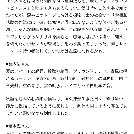
我々人間とは違った知性を持つ植物たちを、最近では「プランタ
サピエンス」と呼ぶ向きもあるらしい。僕はそのことを本で知っ
たのだが、森やビオトープにおける植物同士の社会づくりや相互
扶助の作法には、確かに知性と呼ぶほかないような何かがあると
思う。そんな興味を抱いた矢先、この映画の話が舞い込んだ。ワ
クワクしながらシナリオを読むと、想像とはだいぶ違う「知性」
を備えたホウセンカが登場し、思わず笑ってしまった。同じサピ
エンスを持つ者として、いつかは友達になれるかも。
■荒内佑さん
夏のアパートの網戸、蚊取り線香。ブラウン管テレビ。夜風に揺
れるカーテン。夕方の台所、時計の針。雑居ビルの事務所、白い
蛍光灯。空の青さ、雲の動き。ハイブリッド自動車の音。
物語を包み込む繊細な描写は、阿久津が生きた日々に寄り添い、
静かに祝福しているように感じます。劇伴も同じような存在であ
りたいと願いながら制作しました。
■橋本翼さん
私にとって初めての劇伴の経験となりましたが、作品の情景に導