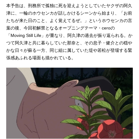
本予告は、刑務所で孤独に死を迎えようとしていたヤクザの阿久
津に、一輪のホウセンカが話しかけるシーンから始まり、「お前
たちが来た日のこと、よく覚えてるぜ。」というホウセンカの言
葉の後、今回初解禁となるオープニングテーマ・ceroの
「Moving Still Life」が重なり、阿久津の過去が振り返られる。か
つて阿久津と共に暮らしていた那奈と、その息子・健介との穏や
かな日々が蘇る一方、同じ組に属していた堤や若松が登場する緊
張感あふれる場面も描かれている。