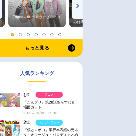
Trignalのキラキラ☆ビートＲ
森久保祥太郎×浪川大輔 つま
みは塩だけ
もっと見る
人気ランキング
1
位
アニメ
『たんプリ』第28話あらすじ＆
場面カット
2026/08/08 12:00
2
位
マンガ・ラノベ
『僕とロボコ』単行本表紙の元ネ
タ・オマージュ・パロディまとめ