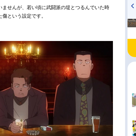
いませんが、若い頃に武闘派の堤とつるんでいた時
た傷という設定です。
TVアニメ『戦隊大失格』
ハイキュー!! 烏野高校放送部!
radio 大直会 2nd season