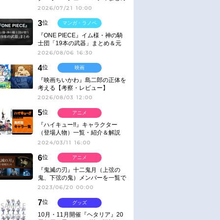
2026/07/21 10:00
3
位
マンガ・ラノベ
『ONE PIECE』イム様・神の騎
士団「19本の武器」まとめ＆元
ネタ
2026/08/06 16:30
4
位
映画
『映画ちいかわ』島二郎の正体を
考える【考察・レビュー】
2026/08/03 12:00
5
位
アニメ
『ハイキュー!!』キャラクター
（登場人物）一覧・紹介＆解説
2024/03/11 16:00
6
位
アニメ
『鬼滅の刃』十二鬼月（上弦の
鬼、下弦の鬼）メンバーを一覧で
紹介＆解説（登場鬼の情報まと
2023/06/20 00:00
め）
7
位
グッズ
10月・11月開催『ヘタリア』20