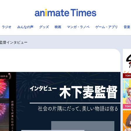
ラジオ
みんなの声
グッズ
映画
マンガ・ラノベ
ゲーム・アプリ
音楽
メ
声優
ラジオ
み
監督インタビュー
コスプレ
2.5次元
配信
アニメ映画一覧
今期アニメ曜日別一覧
実写化映画一覧
春アニメ
男性声優/女性声優一覧
夏アニメ
FOLLOW US