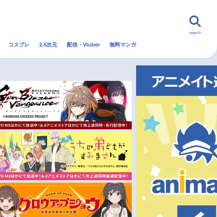
search
コスプレ
2.5次元
配信・Vtuber
無料マンガ
んなの声
グッズ
映画
・Vtuber
トレンド
無料マンガ
秋アニメ
冬アニメ