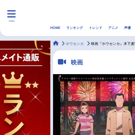
menu
HOME
ランキング
トレンド
アニメ
声優
HOME
ランキング
アニ
animateTimes
ホウセンカ
映画『ホウセンカ』木下麦
マンガ・ラノベ
ゲーム・アプリ
音楽
映画
最新記事一覧
アニメ記事一覧
声優記事一覧