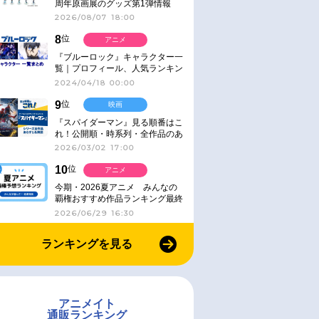
周年原画展のグッズ第1弾情報
2026/08/07 18:00
8
位
アニメ
『ブルーロック』キャラクター一
覧｜プロフィール、人気ランキン
グ、キャラソン、診断など気にな
2024/04/18 00:00
る情報まとめ
9
位
映画
『スパイダーマン』見る順番はこ
れ！公開順・時系列・全作品のあ
らすじをまとめました
2026/03/02 17:00
10
位
アニメ
今期・2026夏アニメ みんなの
覇権おすすめ作品ランキング最終
結果発表！
2026/06/29 16:30
ランキングを見る
アニメイト
通販ランキング