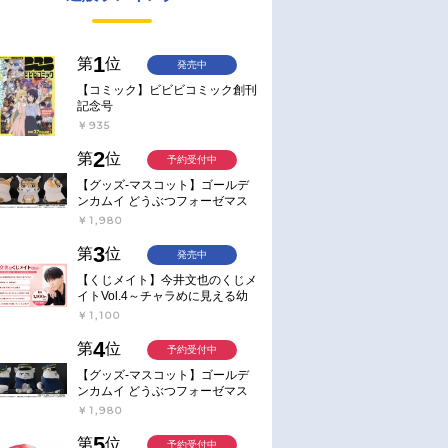
1
第
位
発売中
【コミック】ビビビコミック創刊
記念号
￥935
2
第
位
予約受付中
【グッズ-マスコット】ゴールデ
ンカムイ どうぶつフォーゼマス
コット 4.尾形百之助【再販】
￥1,980
3
第
位
発売中
【くじメイト】今井文也のくじメ
イトVol.4～チャラめに見える幼
馴染、実は一途で独占欲が強いん
￥1,100
です～
4
第
位
予約受付中
【グッズ-マスコット】ゴールデ
ンカムイ どうぶつフォーゼマス
コット 5.月島軍曹【再販】
￥1,980
5
第
位
予約受付中