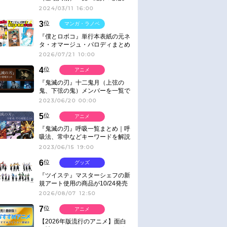
2024/03/11 16:00
3
位
マンガ・ラノベ
『僕とロボコ』単行本表紙の元ネ
タ・オマージュ・パロディまとめ
2026/07/21 10:00
4
位
アニメ
『鬼滅の刃』十二鬼月（上弦の
鬼、下弦の鬼）メンバーを一覧で
紹介＆解説（登場鬼の情報まと
2023/06/20 00:00
め）
5
位
アニメ
『鬼滅の刃』呼吸一覧まとめ｜呼
吸法、常中などキーワードを解説
2023/06/15 19:00
6
位
グッズ
『ツイステ』マスターシェフの新
規アート使用の商品が10/24発売
2026/08/07 12:50
7
位
アニメ
【2026年版流行のアニメ】面白