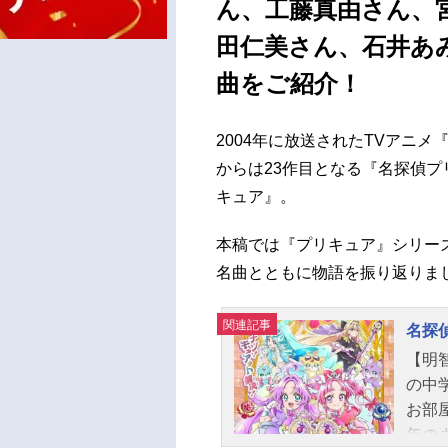
ん、工藤真由さん、
田仁美さん、石井あ
曲をご紹介！
2004年に放送されたTVアニメ
からは23作目となる『名探偵
キュア』。
本稿では『プリキュア』シリー
名曲とともに物語を振り返りま
関連記事
名探
【明
の中
お部屋
年の