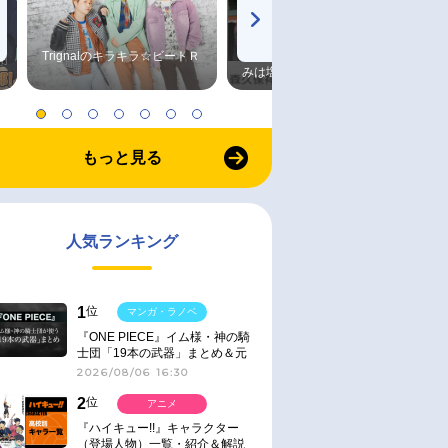
Trignalのキラキラ☆ビートＲ
森久保祥太郎×浪川大輔 つま
みは塩だけ
もっと見る
人気ランキング
1
位
マンガ・ラノベ
『ONE PIECE』イム様・神の騎
士団「19本の武器」まとめ＆元
ネタ
2026/08/06 16:30
2
位
アニメ
『ハイキュー!!』キャラクター
（登場人物）一覧・紹介＆解説