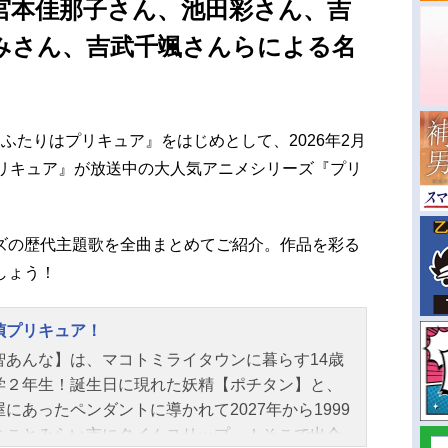
宮本佳那子さん、池田彩さん、吉
みさん、吉武千颯さんらによる名
『ふたりはプリキュア』をはじめとして、2026年2月
プリキュア』が放送中の大人気アニメシリーズ『プリ
ズの歴代主題歌を全曲まとめてご紹介。作品を彩る
しょう！
偵プリキュア！
智あんな】は、マコトミライタウンに暮らす14歳
学２年生！誕生日に現れた妖精【ポチタン】と、
にあったペンダントに導かれて2027年から1999
まことみらい市にタイムスリップ…！そこで出会