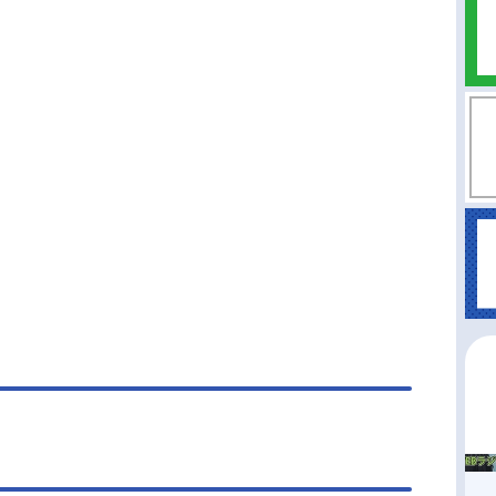
のは、名探偵に憧れている14歳の女の子【小林み
】！そんな中、事件発生！？大切なものを盗まれ
っている人がいるみたい…！事件は【怪盗団ファ
ム】のしわざ…！？困っている人を見逃せな
！そんな思いから、あんなとみくるは【名探偵プ
ュア】に変身！！名探偵プリキュアがみんなの笑
推理で守る！「そのナゾ！キュアット解決！」そ
、あんなは元の時代に戻ることができるの
！？作品名名探偵プリキュア！放送形態TVアニメ
ーズプリキュアスケジュール2026年2月1日（日）
レビ朝日系にてキャスト明智あんな／キュアアン
：千賀光莉小林みくる／キュアミスティック：本
帆羽くれあ／キュアエクレール：長谷川育美森亜
か／キュアアルカナ・シャドウ：東山奈央ポチタ
加藤英美里シュシュタン：礒部花凜マシュタン：
妃那ジェット先輩：梶裕貴ニジー：松岡禎丞アゲ
』
ヌ：大橋彩香ゴウエモン：石川栄一ウソノワー
野聡来栖エリザ：明智璃子...