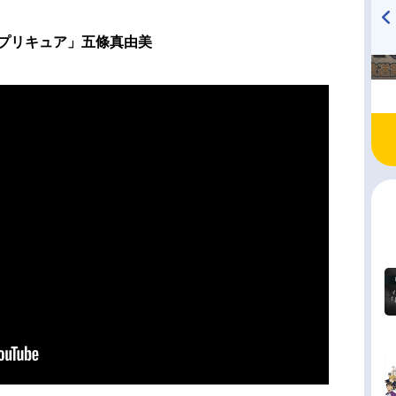
りはプリキュア」五條真由美
TVアニメ『戦隊大失格』
ハイキュー!! 烏野高校放送部!
radio 大直会 2nd season