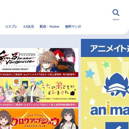
search
コスプレ
2.5次元
配信・Vtuber
無料マンガ
んなの声
グッズ
映画
・Vtuber
トレンド
無料マンガ
秋アニメ
冬アニメ