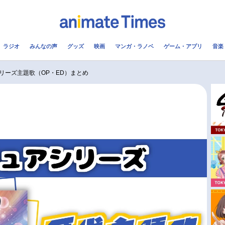
ラジオ
みんなの声
グッズ
映画
マンガ・ラノベ
ゲーム・アプリ
音楽
メ
声優
ラジオ
み
リーズ主題歌（OP・ED）まとめ
コスプレ
2.5次元
配信
アニメ映画一覧
今期アニメ曜日別一覧
実写化映画一覧
春アニメ
男性声優/女性声優一覧
夏アニメ
FOLLOW US