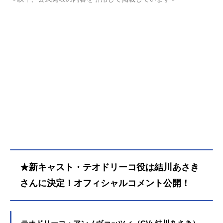
「武術の才能」を見出され、跡取り
として育てられた。しかし、弟が生
まれたことにより急遽その役目を降
りることに…。父からなるべく優良
物件の婿を探せと命じられたもの
の、ムーロ王国内の目ぼしい貴族子
息たちはすでに予約済み。そこで遠
縁の親戚アイーダを頼って隣国のル
ビーニ王国へ留学し婚活に励んでい
たところ、王立学園の卒業パーティ
ーの場で初対面の王子レナートから
身に覚えのない婚約破棄を宣言され
てしまう――！婚約もしていないの
に婚約破棄されたマリーアの婚活の
行方とは…！？ 武闘派令嬢のドタ
★新キャスト・テオドリーコ役は結川あさき
バタラブコメディ開幕！作品名逃が
した魚は大きかったが釣りあげた魚
さんに決定！オフィシャルコメント公開！
が大きすぎた件放送形態TVアニメス
ケジュール2026年4月1日（水）～20
26年6月17日（水）TOKYOMX・BS1