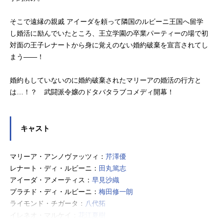
そこで遠縁の親戚 アイーダを頼って隣国のルビーニ王国へ留学
し婚活に励んでいたところ、王立学園の卒業パーティーの場で初
対面の王子レナートから身に覚えのない婚約破棄を宣言されてし
まう――！
婚約もしていないのに婚約破棄されたマリーアの婚活の行方と
は…！？ 武闘派令嬢のドタバタラブコメディ開幕！
キャスト
マリーア・アンノヴァッツィ：
芹澤優
レナート・ディ・ルビーニ：
田丸篤志
アイーダ・アメーティス：
早見沙織
プラチド・ディ・ルビーニ：
梅田修一朗
ライモンド・チガータ：
八代拓
イレネオ・マルケイ：
花江夏樹