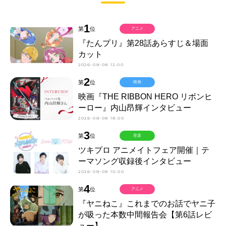
1
第
位
アニメ
『たんプリ』第28話あらすじ＆場面
カット
2026-08-08 12:00
2
第
位
映画
映画『THE RIBBON HERO リボンヒ
ーロー』内山昂輝インタビュー
2026-08-08 18:00
3
第
位
音楽
ツキプロ アニメイトフェア開催｜テ
ーマソング収録後インタビュー
2026-08-08 10:00
4
第
位
アニメ
『ヤニねこ』これまでのお話でヤニ子
が吸った本数中間報告会【第6話レビ
ュー】