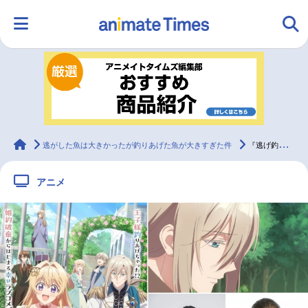
HOME
ランキング
アニメ
声優
ラジオ
みんなの声
グッズ
映画
animateTimes
逃がした魚は大きかったが釣りあげた魚が大きすぎた件
『逃げ釣り』追加声優に結川あさき、第7話先行カット＆あらすじ公開
アニメ
マンガ・ラノベ
ゲーム・アプリ
音楽
コスプレ
2.5次元
配信・Vtuber
トレンド
無料マンガ
最新記事一覧
アニメ記事一覧
声優記事一覧