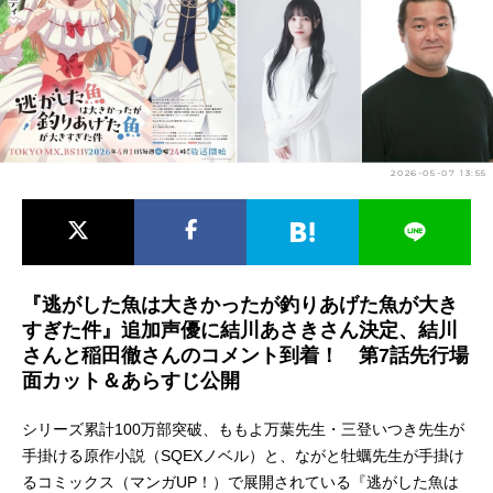
アニメ映画一覧
実写化映画一覧
今期アニメ曜日別一覧
春アニメ
夏アニメ
2026-05-07 13:55
秋アニメ
冬アニメ
男性声優/女性声優一覧
FOLLOW US
『逃がした魚は大きかったが釣りあげた魚が大き
すぎた件』追加声優に結川あさきさん決定、結川
さんと稲田徹さんのコメント到着！ 第7話先行場
面カット＆あらすじ公開
シリーズ累計100万部突破、ももよ万葉先生・三登いつき先生が
手掛ける原作小説（SQEXノベル）と、ながと牡蠣先生が手掛け
るコミックス（マンガUP！）で展開されている『逃がした魚は