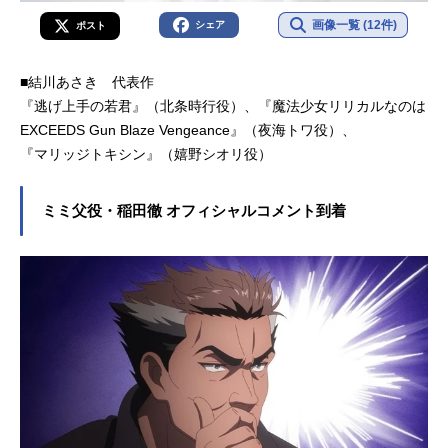
画像一覧 (12件)
シェア
ポスト
■結川あさき 代表作
『逃げ上手の若君』（北条時行役）、『魔法少女リリカルなのは
EXCEEDS Gun Blaze Vengeance』（夜海トワ役）、
『マリッジトキシン』（嬉野シオリ役）
ミミ父役・稲田徹 オフィシャルコメント到着