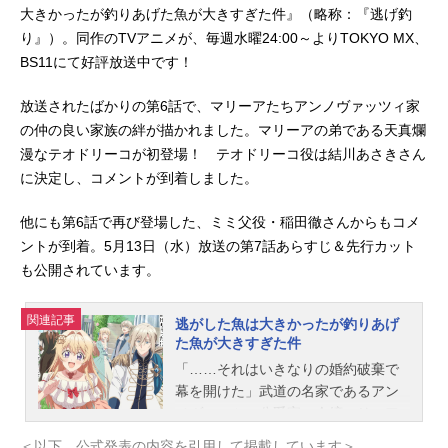
大きかったが釣りあげた魚が大きすぎた件』（略称：『逃げ釣
り』）。同作のTVアニメが、毎週水曜24:00～よりTOKYO MX、
BS11にて好評放送中です！
放送されたばかりの第6話で、マリーアたちアンノヴァッツィ家
の仲の良い家族の絆が描かれました。マリーアの弟である天真爛
漫なテオドリーコが初登場！ テオドリーコ役は結川あさきさん
に決定し、コメントが到着しました。
他にも第6話で再び登場した、ミミ父役・稲田徹さんからもコメ
ントが到着。5月13日（水）放送の第7話あらすじ＆先行カット
も公開されています。
関連記事
逃がした魚は大きかったが釣りあげ
た魚が大きすぎた件
「……それはいきなりの婚約破棄で
幕を開けた」武道の名家であるアン
ノヴァッツィ公爵家の令嬢マリーア
（通称：ミミ）は、末っ子ながらに
＜以下、公式発表の内容を引用して掲載しています＞