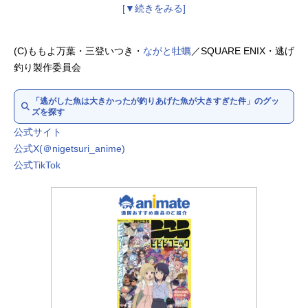
エレオノラ・カシャーリ：
前田佳織里
ロザリア・ピノッティ：
大久保瑠美
ミミ父：
稲田徹
(C)ももよ万葉・三登いつき・
ながと牡蠣
／SQUARE ENIX・逃げ
ルビーニ王妃：
甲斐田裕子
釣り製作委員会
ゴッフレード：
濱野大輝
マッキオ：
駒田航
「逃がした魚は大きかったが釣りあげた魚が大きすぎた件」のグッ
テオドリーコ・アンノヴァッツィ：
結川あさき
ズを探す
ザイラ：
花澤香菜
公式サイト
公式X(＠nigetsuri_anime)
公式TikTok