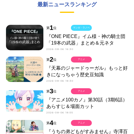
最新ニュースランキング
1
第
位
マンガ・ラノベ
『ONE PIECE』イム様・神の騎士団
「19本の武器」まとめ＆元ネタ
2026-08-06 16:30
2
第
位
アニメ
『天幕のジャードゥーガル』もっと好
きになっちゃう歴史豆知識
2026-08-06 18:30
3
第
位
アニメ
『アニメ100カノ』第30話（3期6話）
あらすじ＆場面カット
2026-08-06 18:55
4
第
位
アニメ
『うちの弟どもがすみません』寺澤百