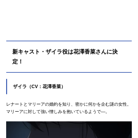
ビーニ王国へ留学し婚活に励んでい
たところ、王立学園の卒業パーティ
ーの場で初対面の王子レナートから
身に覚えのない婚約破棄を宣言され
てしまう――！婚約もしていないの
に婚約破棄されたマリーアの婚活の
行方とは…！？ 武闘派令嬢のドタ
新キャスト・ザイラ役は花澤香菜さんに決
バタラブコメディ開幕！作品名逃が
した魚は大きかったが釣りあげた魚
定！
が大きすぎた件放送形態TVアニメス
ケジュール2026年4月1日（水）～20
26年6月17日（水）TOKYOMX・BS1
ザイラ（CV：花澤香菜）
1にて話数全12話キャストマリーア・
アンノヴァッツィ：芹澤優レナー
ト・ディ・ルビーニ：田丸篤志アイ
レナートとマリーアの婚約を知り、密かに何かを企む謎の女性。
ーダ・アメーティス：早見沙織プラ
マリーアに対して強い憎しみを抱いているようで―。
チド・ディ・ルビーニ：梅田修一朗
ライモンド・チガータ：八代拓イレ
ネオ・マルケイ：花江夏樹エレオノ
ラ・カシャーリ：前田佳織里ロザリ