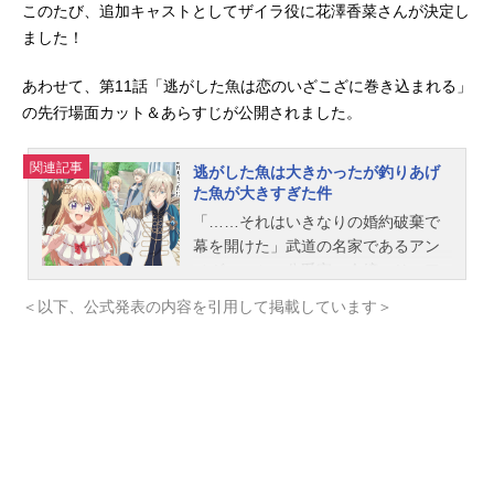
このたび、追加キャストとしてザイラ役に花澤香菜さんが決定し
ました！
あわせて、第11話「逃がした魚は恋のいざこざに巻き込まれる」
の先行場面カット＆あらすじが公開されました。
関連記事
逃がした魚は大きかったが釣りあげ
た魚が大きすぎた件
「……それはいきなりの婚約破棄で
幕を開けた」武道の名家であるアン
ノヴァッツィ公爵家の令嬢マリーア
（通称：ミミ）は、末っ子ながらに
＜以下、公式発表の内容を引用して掲載しています＞
「武術の才能」を見出され、跡取り
として育てられた。しかし、弟が生
まれたことにより急遽その役目を降
りることに…。父からなるべく優良
物件の婿を探せと命じられたもの
の、ムーロ王国内の目ぼしい貴族子
息たちはすでに予約済み。そこで遠
縁の親戚アイーダを頼って隣国のル