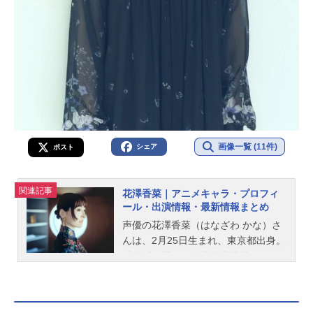
画像一覧 (11件)
シェア
ポスト
関連記事
花澤香菜｜アニメキャラ・プロフィ
ール・出演情報・最新情報まとめ
声優の花澤香菜（はなざわ かな）さ
んは、2月25日生まれ、東京都出身。
『鬼滅の刃』の甘露寺蜜璃役をはじ
め、『五等分の花嫁』の中野一花役
など、人気作品のキャラクターを多
く演じています。こちらでは、花澤