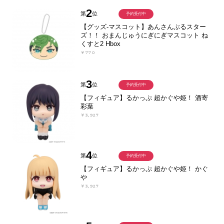
2
第
位
予約受付中
【グッズ-マスコット】あんさんぶるスター
ズ！！ おまんじゅうにぎにぎマスコット ね
くすと2 Hbox
￥770
3
第
位
予約受付中
【フィギュア】るかっぷ 超かぐや姫！ 酒寄
彩葉
￥3,927
4
第
位
予約受付中
【フィギュア】るかっぷ 超かぐや姫！ かぐ
や
￥3,927