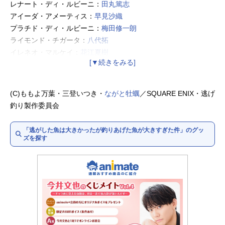
レナート・ディ・ルビーニ：
田丸篤志
アイーダ・アメーティス：
早見沙織
プラチド・ディ・ルビーニ：
梅田修一朗
ライモンド・チガータ：
八代拓
イレネオ・マルケイ：
花江夏樹
エレオノラ・カシャーリ：
前田佳織里
ロザリア・ピノッティ：
大久保瑠美
ミミ父：
稲田徹
(C)ももよ万葉・三登いつき・
ながと牡蠣
／SQUARE ENIX・逃げ
ルビーニ王妃：
甲斐田裕子
釣り製作委員会
ゴッフレード：
濱野大輝
マッキオ：
駒田航
「逃がした魚は大きかったが釣りあげた魚が大きすぎた件」のグッ
テオドリーコ・アンノヴァッツィ：
結川あさき
ズを探す
ザイラ：
花澤香菜