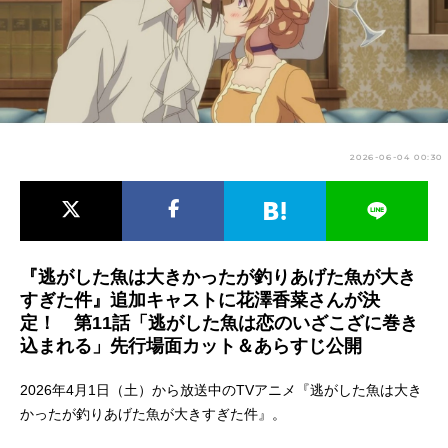
アニメ映画一覧
実写化映画一覧
今期アニメ曜日別一覧
春アニメ
夏アニメ
2026-06-04 00:30
秋アニメ
冬アニメ
男性声優/女性声優一覧
FOLLOW US
『逃がした魚は大きかったが釣りあげた魚が大き
すぎた件』追加キャストに花澤香菜さんが決
定！ 第11話「逃がした魚は恋のいざこざに巻き
込まれる」先行場面カット＆あらすじ公開
2026年4月1日（土）から放送中のTVアニメ『逃がした魚は大き
かったが釣りあげた魚が大きすぎた件』。