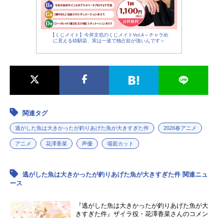
【くじメイト】今井文也のくじメイトVol.4～チャラめ
に見える幼馴染、実は一途で独占欲が強いんです～
関連タグ
逃がした魚は大きかったが釣りあげた魚が大きすぎた件
2026春アニメ
アニメ
花澤香菜
声優
場面カット
逃がした魚は大きかったが釣りあげた魚が大きすぎた件 関連ニュ
ース
『逃がした魚は大きかったが釣りあげた魚が大
きすぎた件』ザイラ役・花澤香菜さんのコメン