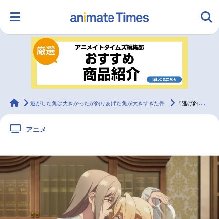
HOME
ランキング
アニメ
声優
ラジオ
みんなの声
グッズ
映画
animateTimes
逃がした魚は大きかったが釣りあげた魚が大きすぎた件
『逃げ釣り』追加声優に花澤香菜｜第11話先行場面カット＆あらすじ
アニメ
マンガ・ラノベ
ゲーム・アプリ
音楽
コスプレ
2.5次元
配信・Vtuber
トレンド
無料マンガ
最新記事一覧
アニメ記事一覧
声優記事一覧