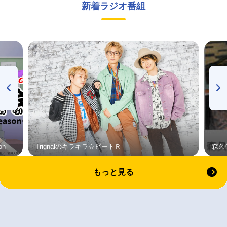
新着ラジオ番組
on
Trignalのキラキラ☆ビートＲ
森久
もっと見る