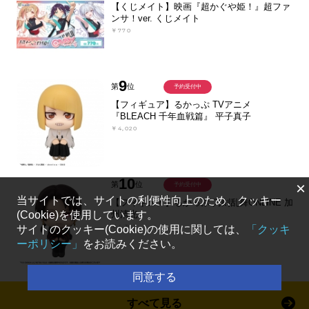
【くじメイト】映画『超かぐや姫！』超ファ
ンサ！ver. くじメイト
￥770
9
第
位
予約受付中
【フィギュア】るかっぷ TVアニメ
『BLEACH 千年血戦篇』 平子真子
￥4,020
10
×
第
位
予約受付中
当サイトでは、サイトの利便性向上のため、クッキー
【フィギュア】るかっぷ 刀剣乱舞ONLINE 加
(Cookie)を使用しています。
州清光
￥4,301
サイトのクッキー(Cookie)の使用に関しては、
「クッキ
ーポリシー」
をお読みください。
同意する
すべて見る