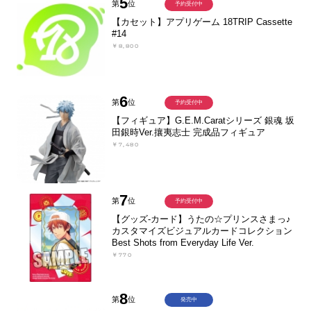
5
第
位
予約受付中
【カセット】アプリゲーム 18TRIP Cassette
#14
￥8,800
6
第
位
予約受付中
【フィギュア】G.E.M.Caratシリーズ 銀魂 坂
田銀時Ver.攘夷志士 完成品フィギュア
￥7,480
7
第
位
予約受付中
【グッズ-カード】うたの☆プリンスさまっ♪
カスタマイズビジュアルカードコレクション
Best Shots from Everyday Life Ver.
￥770
8
第
位
発売中