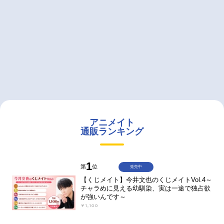
アニメイト
通販ランキング
1
第
位
発売中
【くじメイト】今井文也のくじメイトVol.4～
チャラめに見える幼馴染、実は一途で独占欲
が強いんです～
￥1,100