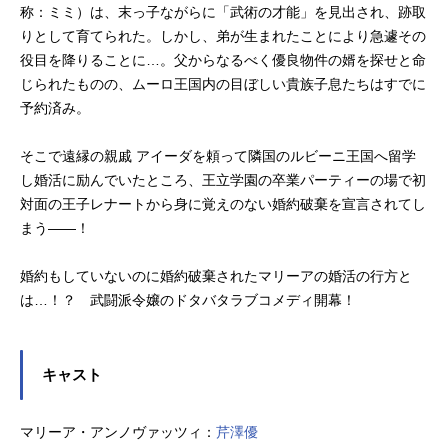
称：ミミ）は、末っ子ながらに「武術の才能」を見出され、跡取
りとして育てられた。しかし、弟が生まれたことにより急遽その
役目を降りることに…。父からなるべく優良物件の婿を探せと命
じられたものの、ムーロ王国内の目ぼしい貴族子息たちはすでに
予約済み。
そこで遠縁の親戚 アイーダを頼って隣国のルビーニ王国へ留学
し婚活に励んでいたところ、王立学園の卒業パーティーの場で初
対面の王子レナートから身に覚えのない婚約破棄を宣言されてし
まう――！
婚約もしていないのに婚約破棄されたマリーアの婚活の行方と
は…！？ 武闘派令嬢のドタバタラブコメディ開幕！
キャスト
マリーア・アンノヴァッツィ：
芹澤優