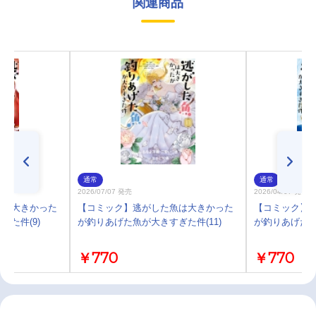
関連商品
通常
通常
2026/07/07 発売
2026/04/07 発売
魚は大きかった
【コミック】逃がした魚は大きかった
【コミック】
た件(9)
が釣りあげた魚が大きすぎた件(11)
が釣りあげた魚
￥770
￥770