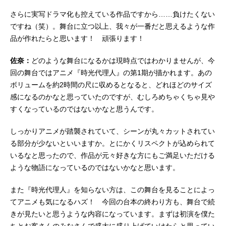
さらに実写ドラマ化も控えている作品ですから……負けたくない
ですね（笑）。舞台に立つ以上、我々が一番だと思えるような作
品が作れたらと思います！ 頑張ります！
佐奈：
どのような舞台になるかは現時点ではわかりませんが、今
回の舞台ではアニメ『時光代理人』の第1期が描かれます。あの
ボリュームを約2時間の尺に収めるとなると、どれほどのサイズ
感になるのかなと思っていたのですが、むしろめちゃくちゃ見や
すくなっているのではないかなと思うんです。
しっかりアニメが踏襲されていて、シーンが丸々カットされてい
る部分が少ないといいますか。とにかくリスペクトが込められて
いるなと思ったので、作品が元々好きな方にもご満足いただける
ような物語になっているのではないかなと思います。
また『時光代理人』を知らない方は、この舞台を見ることによっ
てアニメも気になるハズ！ 今回の台本の終わり方も、舞台で続
きが見たいと思うような内容になっています。まずは初演を僕た
ちとお客さんのみなさんで盛大に盛り上げていけたらと思ってい