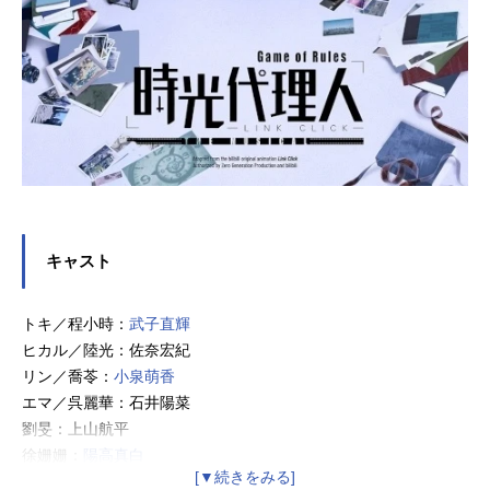
キャスト
トキ／程小時：
武子直輝
ヒカル／陸光：佐奈宏紀
リン／喬苓：
小泉萌香
エマ／呉麗華：石井陽菜
劉旻：上山航平
徐姗姗：
陽高真白
董易：影山達也