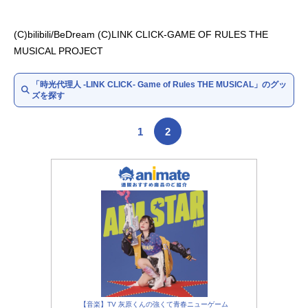
朱叶／劉晶：早乙女じょうじ
肖力：倉貫匡弘
(C)bilibili/BeDream (C)LINK CLICK-GAME OF RULES THE
陳彬：飯田寅義
MUSICAL PROJECT
エマの父親：加藤大騎
エマの母親：浅見静江
「時光代理人 -LINK CLICK- Game of Rules THE MUSICAL」のグッ
ズを探す
1
2
【音楽】TV 灰原くんの強くて青春ニューゲーム