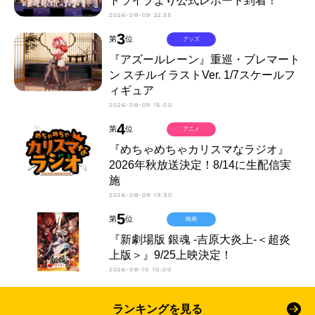
トライブより公式レポート到着！
2026-08-09 22:55
3
第
位
グッズ
『アズールレーン』重巡・ブレマート
ン スチルイラストVer. 1/7スケールフ
ィギュア
2026-08-09 15:00
4
第
位
アニメ
『めちゃめちゃカリスマなラジオ』
2026年秋放送決定！8/14に生配信実
施
2026-08-09 19:30
5
第
位
映画
『新劇場版 銀魂 -吉原大炎上-＜超炎
上版＞』9/25上映決定！
2026-08-10 10:00
ランキングを見る