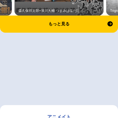
森久保祥太郎×浪川大輔 つまみは塩だけ
Tri
もっと見る
アニメイト