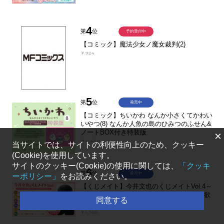
4
第
位
予約受付中
【コミック】魔法少女ノ魔女裁判(2)
￥924
5
第
位
発売中
【コミック】ちいかわ なんか小さくてかわい
いやつ(8) なんか人魚の島のひみつのふせん&
ノートBOX付き特装版
×
￥4,400
当サイトでは、サイトの利便性向上のため、クッキー
(Cookie)を使用しています。
サイトのクッキー(Cookie)の使用に関しては、
「クッキ
6
第
位
発売中
ーポリシー」
をお読みください。
【くじメイト】今井文也のくじメイトVol.4～
チャラめに見える幼馴染、実は一途で独占欲
同意する
が強いんです～
￥1,100