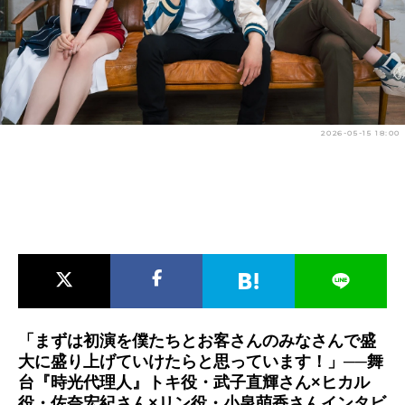
アニメ映画一覧
実写化映画一覧
今期アニメ曜日別一覧
春アニメ
夏アニメ
2026-05-15 18:00
秋アニメ
冬アニメ
男性声優/女性声優一覧
FOLLOW US
「まずは初演を僕たちとお客さんのみなさんで盛
大に盛り上げていけたらと思っています！」──舞
台『時光代理人』トキ役・武子直輝さん×ヒカル
役・佐奈宏紀さん×リン役・小泉萌香さんインタビ