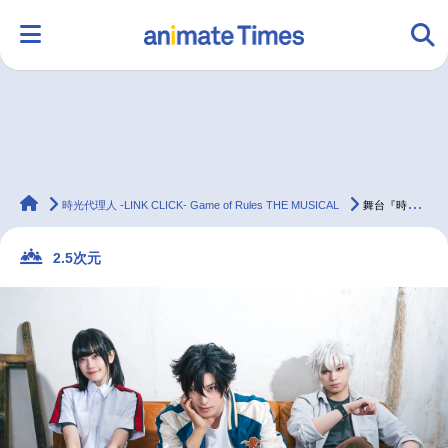
HOME
ランキング
アニメ
声優
animateTimes
ラジオ
みんなの声
グッズ
映画
時光代理人 -LINK CLICK- Game of Rules THE MUSICAL
舞台『時光代理人』武子直輝×佐奈宏紀×小泉萌香 インタビュー
2.5次元
マンガ・ラノベ
ゲーム・アプリ
音楽
コスプレ
2.5次元
配信・Vtuber
トレンド
無料マンガ
最新記事一覧
アニメ記事一覧
声優記事一覧