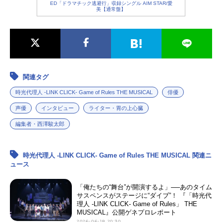
ED「ドラマチック逃避行」収録シングル AIM STAR/愛
美【通常盤】
関連タグ
時光代理人 -LINK CLICK- Game of Rules THE MUSICAL
俳優
声優
インタビュー
ライター・胃の上心臓
編集者・西澤駿太郎
時光代理人 -LINK CLICK- Game of Rules THE MUSICAL 関連ニ
ュース
「俺たちの“舞台”が開演するよ」──あのタイム
サスペンスがステージに“ダイブ”！ 『「時光代
理人 -LINK CLICK- Game of Rules」 THE
MUSICAL』公開ゲネプロレポート
2026-06-18 20:30