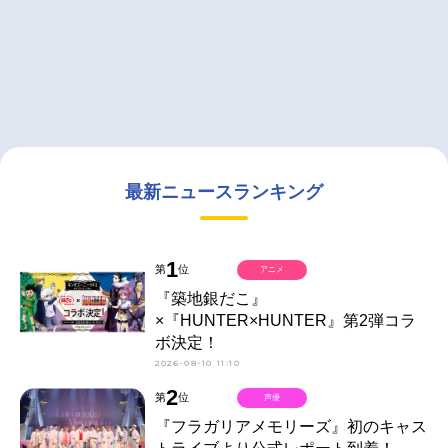
最新ニュースランキング
1
第
位
アニメ
『築地銀だこ』
×『HUNTER×HUNTER』第2弾コラ
ボ決定！
2026-08-10 11:10
2
第
位
声優
『フラガリアメモリーズ』初のキャス