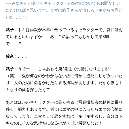
──みなさんが演じるキャラクターの魅力についてもお聞かせい
ただければと思います。まずは武子さんが演じるトキからお願い
いたします。
武子：
トキは両親が不幸に合っているキャラクターで、愛に飢え
ているといいますか……あ、この話ってもしかして第3期
で……？
佐奈：
……。
武子：
うそー！ じゃあもう第2期までの話になりますが！
（笑） 愛が何なのかわからない故に何かに必死にしがみついた
り、人のために命をかけたりする描写があります。だから僕もト
キなりの愛を探したくて。
あとはほかのキャラクターに乗り移る（写真撮影者の精神に乗り
移る）能力もあります。例えばエマの中に入ったらエマの心情に
なってしまう。エマとして恋をすればドキドキするし、自分はト
キなのにそんな気持ちになるのがスゴい展開だなと！