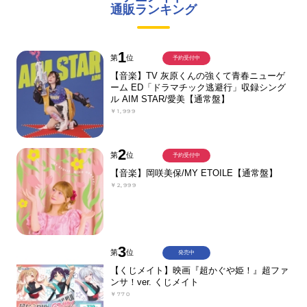
通販ランキング
1
第
位
予約受付中
【音楽】TV 灰原くんの強くて青春ニューゲ
ーム ED「ドラマチック逃避行」収録シング
ル AIM STAR/愛美【通常盤】
￥1,999
2
第
位
予約受付中
【音楽】岡咲美保/MY ETOILE【通常盤】
￥2,999
3
第
位
発売中
【くじメイト】映画『超かぐや姫！』超ファ
ンサ！ver. くじメイト
￥770